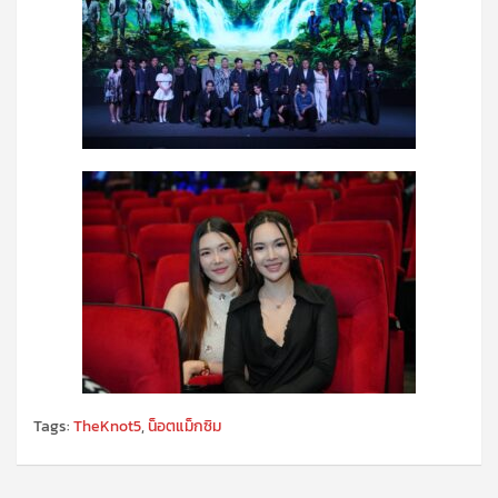
Tags:
TheKnot5
,
น็อตแม็กซิม