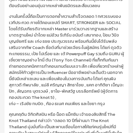
ต้อนรับอย่างอบอุ่นจากเหล่าพันธมิตรและสื่อมวลชน
งานในครั้งนี้ถือเป็นการตอกย้ำความสำเร็จตลอด 1 ทศวรรษของ
เวทีประกวด ภายใต้คอนเซปต์ SMART, STRONGER และ SOCIAL
โดยได้รับเกียรติจากเหล่า Master มาร่วมวางรากฐานและสร้าง
มาตรฐานใหม่ นำโดย แม่อ้วน รีเทิร์น อนันต์ เสมาทอง, ป้อม วินิจ
บุญชัยศรี และ เก่ง ธชย ประทุมวรรณ พร้อมกันนี้ยังได้รับพลัง
เสริมจากทัพ Coach ชื่อดังที่มาช่วยเจียระไนผู้สมัคร ได้แก่ ดุจดิว
กะเทยธรรม, เป้ย ไปเรื่อย และ เต้ Powerpuff Gay รวมถึง GURU ผู้
เชี่ยวชาญอย่าง โทนี่ ต้น (Tony Ton Channel) ที่แท็กทีมกันมา
ถ่ายทอดเทคนิคการทำคอนเทนต์แบบเจาะลึก เพื่อเคี่ยวกรำเหล่าผู้
สมัครให้ก้าวสู่การเป็น Influencer มืออาชีพอย่างเต็มตัว นอกจาก
นี้ยังมีเหล่าเซเลบ และเพื่อนพ้องในวงการบันเทิง ได้แก่ คุณผิง
สุภาวดี ทัพมาลัย , แม่ลี ศริญญา สิทธาไชย , แคท อาทิติยา เบ็ญจะ
ปัก , ลัญฉกร บุตรวงษ์ , ชาโย-พัคสวัฐ บรรลือทรัพย์ (ผู้จัดการ
กองประกวด The knot 5) ,
เก่ง – เริงชัย ทบบิด , ก้อง ธเนศ คนเพียร และไชยา กรุง
คุณกฤติน จิกิตศิลปิน หรือ น็อต แม็กซิม เจ้าของลิขสิทธิ์ The
Knot Thailand กล่าวว่า “ตลอด 10 ปีที่ผ่านมา The Knot
Thailand มุ่งมั่นที่จะเป็นสะพานเชื่อมโอกาสให้แก่คนรุ่นใหม่ที่มี
ความฝัน ในฐานะผู้ก่อตั้ง รู้สึกภาคภูมิใจอย่างยิ่งที่เห็นเวทีนี้เติบโต