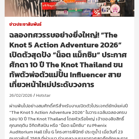
ข่าวประชาสัมพันธ์
ฉลองทศวรรษอย่างยิ่งใหญ่! “The
Knot 5 Action Adventure 2026”
เปิดตัวสุดปัง “น็อต แม็กซิม” ประกาศ
ศักดา 10 ปี The Knot Thailand ขน
ทัพตัวพ่อตัวแม่ปั้น Influencer สาย
เที่ยวหน้าใหม่ประดับวงการ
26/02/2026
Hotstar
ผ่านพ้นไปอย่างสมศักดิ์ศรีสำหรับงานเปิดตัวโปรเจกต์ยักษ์แห่งปี
“The Knot 5 Action Adventure 2026” ในวาระเฉลิมฉลองครบ
รอบ 10 ปี The Knot Thailand โดยหัวเรือใหญ่ เจ้าของลิขสิทธิ์
คุณกฤติน จิกิตศิลปิน หรือ “น็อต แม็กซิม” ณ Phenix
Auditorium Hall (ชั้น G โครงการฟีนิกซ์ ประตูน้ำ) เมื่อวันที่ 23
กุมภาพันธ์ 2569 ที่ผ่านมา ท่ามกลางบรรยากาศสุดคึกคักและการ