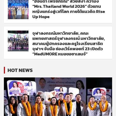
“ฮอนด้า เพรชภรณ์” สวยสง่า คว้ามง
“Mrs. Thailand World 2026” ตัวแทน
หญิงแกร่งสู่เวทีโลก ภายใต้แนวคิด Rise
Up Hope
จุฬาลงกรณ์มหาวิทยาลัย, คณะ
แพทยศาสตร์จุฬาลงกรณ์ มหาวิทยาลัย,
สมาคมผู้ปกครองและครูโรงเรียนสาธิต
จุฬาฯ จับมือ ช่องเวิร์คพอยท์ 23 เปิดตัว
“MedUMORE หมอขอชาเลนจ์”
HOT NEWS