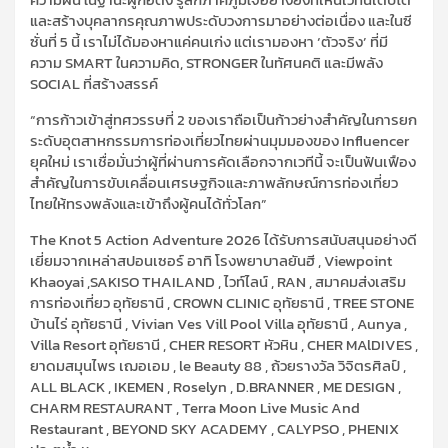
และสร้างบุคลากรคุณภาพประดับวงการมาอย่างต่อเนื่อง และในซี
ซั่นที่ 5 นี้ เราไม่ได้มองหาแค่คนเก่ง แต่เรามองหา ‘ตัวจริง’ ที่มี
ความ SMART ในความคิด, STRONGER ในทัศนคติ และมีพลัง
SOCIAL ที่สร้างสรรค์
“การก้าวเข้าสู่ทศวรรษที่ 2 ของเราถือเป็นก้าวย่างสำคัญในการยก
ระดับอุตสาหกรรมการท่องเที่ยวไทยผ่านมุมมองของ Influencer
ยุคใหม่ เราเชื่อมั่นว่าผู้ที่ผ่านการคัดเลือกจากเวทีนี้ จะเป็นฟันเฟือง
สำคัญในการขับเคลื่อนเศรษฐกิจและภาพลักษณ์การท่องเที่ยว
ไทยให้ทรงพลังและเข้าถึงผู้คนได้ทั่วโลก”
The Knot 5 Action Adventure 2026 ได้รับการสนับสนุนอย่างดี
เยี่ยมจากเหล่าสปอนเซอร์ อาทิ โรงพยาบาลยันฮี , Viewpoint
Khaoyai ,SAKISO THAILAND , ไวท์ไลน์ , RAN , สมาคมส่งเสริม
การท่องเที่ยว อุทัยธานี , CROWN CLINIC อุทัยธานี , TREE STONE
บ้านไร่ อุทัยธานี , Vivian Ves Vill Pool Villa อุทัยธานี , Aunya ,
Villa Resort อุทัยธานี , CHER RESORT หัวหิน , CHER MAlDIVES ,
ยาดมสมุนไพร เฌอเอม , le Beauty 88 , ถ้วยรางวัล วิจิตรศิลป์ ,
ALL BLACK , IKEMEN , Roselyn , D.BRANNER , ME DESIGN ,
CHARM RESTAURANT , Terra Moon Live Music And
Restaurant , BEYOND SKY ACADEMY , CALYPSO , PHENIX