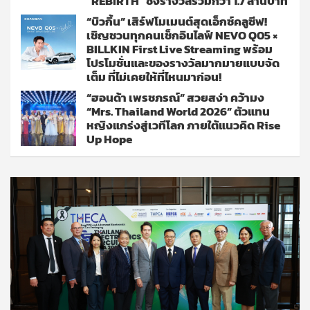
“REBIRTH” ชิงรางวัลรวมกว่า 1.7 ล้านบาท
“บิวกิ้น” เสิร์ฟโมเมนต์สุดเอ็กซ์คลูซีฟ!
เชิญชวนทุกคนเช็กอินไลฟ์ NEVO Q05 ×
BILLKIN First Live Streaming พร้อม
โปรโมชั่นและของรางวัลมากมายแบบจัด
เต็ม ที่ไม่เคยให้ที่ไหนมาก่อน!
“ฮอนด้า เพรชภรณ์” สวยสง่า คว้ามง
“Mrs. Thailand World 2026” ตัวแทน
หญิงแกร่งสู่เวทีโลก ภายใต้แนวคิด Rise
Up Hope