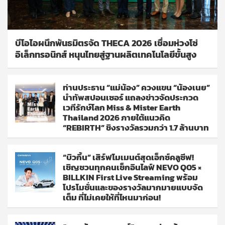
บีโอไอผนึกพันธมิตรจัด THECA 2026 เชื่อมห่วงโซ่
อิเล็กทรอนิกส์ หนุนไทยสู่ฐานผลิตเทคโนโลยีขั้นสูง
ท่านประธาน “แม่น้อง” ควงแขน “น้องเนย”
นำทัพสปอนเซอร์ แถลงข่าวจัดประกวด
เวทีรักษ์โลก Miss & Mister Earth
Thailand 2026 ภายใต้แนวคิด
“REBIRTH” ชิงรางวัลรวมกว่า 1.7 ล้านบาท
“บิวกิ้น” เสิร์ฟโมเมนต์สุดเอ็กซ์คลูซีฟ!
เชิญชวนทุกคนเช็กอินไลฟ์ NEVO Q05 ×
BILLKIN First Live Streaming พร้อม
โปรโมชั่นและของรางวัลมากมายแบบจัด
เต็ม ที่ไม่เคยให้ที่ไหนมาก่อน!