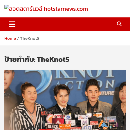
Skip
to
content
ฮอตสตาร์นิวส์ hotstarnews.com
Home
TheKnot5
ป้ายกำกับ:
TheKnot5