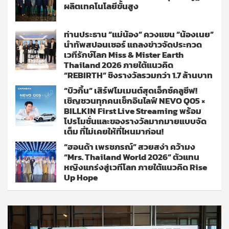
ผลิตเทคโนโลยีขั้นสูง
ท่านประธาน “แม่น้อง” ควงแขน “น้องเนย”
นำทัพสปอนเซอร์ แถลงข่าวจัดประกวด
เวทีรักษ์โลก Miss & Mister Earth
Thailand 2026 ภายใต้แนวคิด
“REBIRTH” ชิงรางวัลรวมกว่า 1.7 ล้านบาท
“บิวกิ้น” เสิร์ฟโมเมนต์สุดเอ็กซ์คลูซีฟ!
เชิญชวนทุกคนเช็กอินไลฟ์ NEVO Q05 ×
BILLKIN First Live Streaming พร้อม
โปรโมชั่นและของรางวัลมากมายแบบจัด
เต็ม ที่ไม่เคยให้ที่ไหนมาก่อน!
“ฮอนด้า เพรชภรณ์” สวยสง่า คว้ามง
“Mrs. Thailand World 2026” ตัวแทน
หญิงแกร่งสู่เวทีโลก ภายใต้แนวคิด Rise
Up Hope