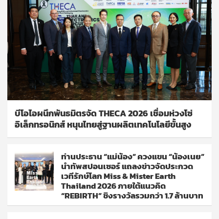
บีโอไอผนึกพันธมิตรจัด THECA 2026 เชื่อมห่วงโซ่
อิเล็กทรอนิกส์ หนุนไทยสู่ฐานผลิตเทคโนโลยีขั้นสูง
ท่านประธาน “แม่น้อง” ควงแขน “น้องเนย”
นำทัพสปอนเซอร์ แถลงข่าวจัดประกวด
เวทีรักษ์โลก Miss & Mister Earth
Thailand 2026 ภายใต้แนวคิด
“REBIRTH” ชิงรางวัลรวมกว่า 1.7 ล้านบาท