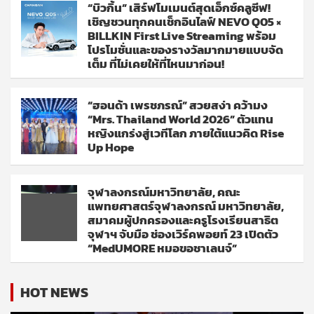
“บิวกิ้น” เสิร์ฟโมเมนต์สุดเอ็กซ์คลูซีฟ!
เชิญชวนทุกคนเช็กอินไลฟ์ NEVO Q05 ×
BILLKIN First Live Streaming พร้อม
โปรโมชั่นและของรางวัลมากมายแบบจัด
เต็ม ที่ไม่เคยให้ที่ไหนมาก่อน!
“ฮอนด้า เพรชภรณ์” สวยสง่า คว้ามง
“Mrs. Thailand World 2026” ตัวแทน
หญิงแกร่งสู่เวทีโลก ภายใต้แนวคิด Rise
Up Hope
จุฬาลงกรณ์มหาวิทยาลัย, คณะ
แพทยศาสตร์จุฬาลงกรณ์ มหาวิทยาลัย,
สมาคมผู้ปกครองและครูโรงเรียนสาธิต
จุฬาฯ จับมือ ช่องเวิร์คพอยท์ 23 เปิดตัว
“MedUMORE หมอขอชาเลนจ์”
HOT NEWS