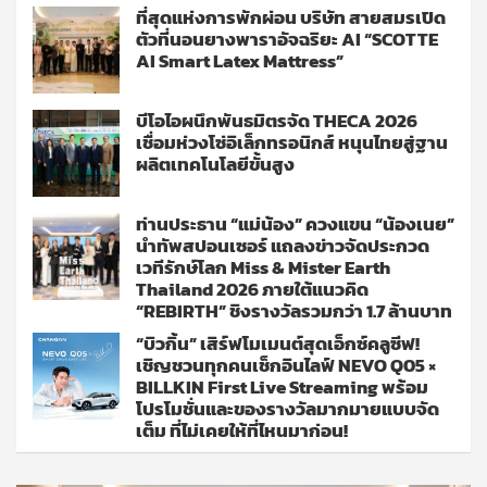
ที่สุดแห่งการพักผ่อน บริษัท สายสมรเปิด
ตัวที่นอนยางพาราอัจฉริยะ AI “SCOTTE
AI Smart Latex Mattress”
บีโอไอผนึกพันธมิตรจัด THECA 2026
เชื่อมห่วงโซ่อิเล็กทรอนิกส์ หนุนไทยสู่ฐาน
ผลิตเทคโนโลยีขั้นสูง
ท่านประธาน “แม่น้อง” ควงแขน “น้องเนย”
นำทัพสปอนเซอร์ แถลงข่าวจัดประกวด
เวทีรักษ์โลก Miss & Mister Earth
Thailand 2026 ภายใต้แนวคิด
“REBIRTH” ชิงรางวัลรวมกว่า 1.7 ล้านบาท
“บิวกิ้น” เสิร์ฟโมเมนต์สุดเอ็กซ์คลูซีฟ!
เชิญชวนทุกคนเช็กอินไลฟ์ NEVO Q05 ×
BILLKIN First Live Streaming พร้อม
โปรโมชั่นและของรางวัลมากมายแบบจัด
เต็ม ที่ไม่เคยให้ที่ไหนมาก่อน!