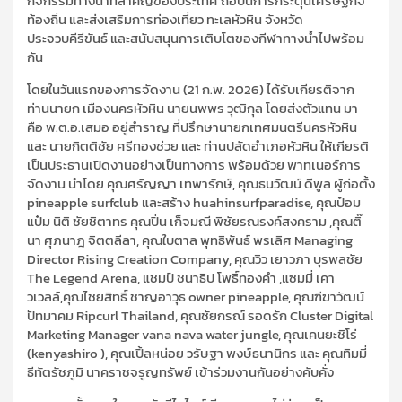
กิจกรรมทางน้ำที่สำคัญของประเทศ ถือป็นการกระตุ้นเศรษฐกิจ
ท้องถิ่น และส่งเสริมการท่องเที่ยว ทะเลหัวหิน จังหวัด
ประจวบคีรีขันธ์ และสนับสนุนการเติบโตของกีฬาทางน้ำไปพร้อม
กัน
โดยในวันแรกของการจัดงาน (21 ก.พ. 2026) ได้รับเกียรติจาก
ท่านนายก เมืองนครหัวหิน นายนพพร วุฒิกุล โดยส่งตัวแทน มา
คือ พ.ต.อ.เสมอ อยู่สำราญ ที่ปรึกษานายกเทศมนตรีนครหัวหิน
และ นายกิตติชัย ศรีทองช่วย และ ท่านปลัดอำเภอหัวหิน ให้เกียรติ
เป็นประธานเปิดงานอย่างเป็นทางการ พร้อมด้วย พาทเนอร์การ
จัดงาน นำโดย คุณศรัญญา เทพารักษ์, คุณธนวัฒน์ ดีพูล ผู้ก่อตั้ง
pineapple surfclub และสร้าง huahinsurfparadise, คุณป๋อม
แป๋ม นิติ ชัยชิตาทร คุณปิ่น เก็จมณี พิชัยรณรงค์สงคราม ,คุณติ๊
นา ศุภนาฎ จิตตลีลา, คุณใบตาล พุทธิพันธ์ พรเลิศ Managing
Director Rising Creation Company, คุณวิว เยาวภา บุรพลชัย
The Legend Arena, แชมป์ ชนาธิป โพธิ์ทองคำ ,แซมมี่ เคา
วเวลล์,คุณไชยสิทธิ์ ชาญอาวุธ owner pineapple, คุณฑีฆาวัฒน์
ปัทมาคม Ripcurl Thailand, คุณชัยกรณ์ รอดรัก Cluster Digital
Marketing Manager vana nava water jungle, คุณเคนยะชิโร่
(kenyashiro ), คุณเปิ้ลหน่อย วรัษฐา พงษ์ธนานิกร และ คุณทิมมี่
ธีทัตรัชภูมิ นาคราชจรูญทรัพย์ เข้าร่วมงานกันอย่างคับคั่ง