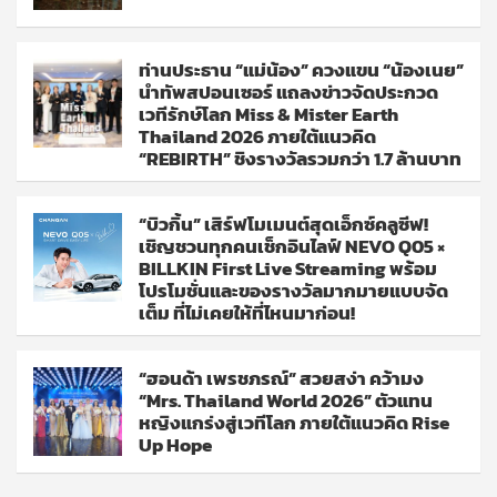
ท่านประธาน “แม่น้อง” ควงแขน “น้องเนย”
นำทัพสปอนเซอร์ แถลงข่าวจัดประกวด
เวทีรักษ์โลก Miss & Mister Earth
Thailand 2026 ภายใต้แนวคิด
“REBIRTH” ชิงรางวัลรวมกว่า 1.7 ล้านบาท
“บิวกิ้น” เสิร์ฟโมเมนต์สุดเอ็กซ์คลูซีฟ!
เชิญชวนทุกคนเช็กอินไลฟ์ NEVO Q05 ×
BILLKIN First Live Streaming พร้อม
โปรโมชั่นและของรางวัลมากมายแบบจัด
เต็ม ที่ไม่เคยให้ที่ไหนมาก่อน!
“ฮอนด้า เพรชภรณ์” สวยสง่า คว้ามง
“Mrs. Thailand World 2026” ตัวแทน
หญิงแกร่งสู่เวทีโลก ภายใต้แนวคิด Rise
Up Hope