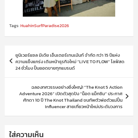
Tags:
HuahinSurfParadise2026
แนะแนว
ยูนิเวอร์แซล มีเดีย เอ็นเตอร์เทนเม้นท์ จำกัด กว่า 15 ปีแห่ง
เรื่อง
ความแข็งแกร่ง เดินหน้าธุรกิจใหม่ “LIVE TO FLOW” ไลฟ์สด
24 ชั่วโมง ปั้นยอดขายทุกแบรนด์
ฉลองทศวรรษอย่างยิ่งใหญ่! “The Knot 5 Action
Adventure 2026” เปิดตัวสุดปัง “น็อต แม็กซิม” ประกาศ
ศักดา 10 ปี The Knot Thailand ขนทัพตัวพ่อตัวแม่ปั้น
Influencer สายเที่ยวหน้าใหม่ประดับวงการ
ใส่ความเห็น