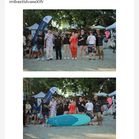
mibextid=wwXIfr