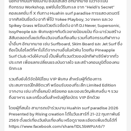
นอกจากนั้นภายในงาน ยังมีไฮไลต์ อีกมากมาย ไม่ว่าจะเป็น
กิจกรรม Workshop, แฟชั่นโชว์ริมทะเล จาก “Heidi‘s Secret”
คอลเลคชั่น ที่ X กับทาง Huahin surf paradise การแสดงดนตรี
จากศิลปินชื่อดัง อาทิ พี่โป้ Yokee Playboy, วง Venn และวง
Spikey Grass พร้อมด้วยดีเจชื่อดัง อาทิ DJ Never, Supersonic,
IssyPeople และ พิเศษสุดๆกับดีเจยายป๋อมแป๋ม ที่จะมาร่วมสร้าง
สีสันตลอดตั้งแต่เที่ยงวันจนถึงเที่ยงคืน รวมทั้งกิจกรรมกีฬาทาง
น้ำอื่นๆ อีกมากมาย เช่น Surfboard, Skim Board และ Jet Surf ซึ่ง
ถือเป็นไฮไลต์ที่หาไม่ได้จากงานอื่นในหัวหิน โดยทีม Pineapple
Surf Club หวังให้งานนี้ เป็นพื้นที่รวมตัวของนักกีฬาเซิร์ฟจากทั่ว
ประเทศ เพื่อแลกเปลี่ยนแรงบันดาลใจ และสร้างคอมมูนิตี้ของคน
รักทะเล
รวมถึงยังได้จัดให้มีโซน VIP พิเศษ สำหรับผู้ที่ต้องการ
ประสบการณ์ใกล้ชิดเวที พร้อมรับของที่ระลึก Limited Edition
จากงาน เช่น เก้าอี้แคมป์ สร้อยคอ และของขวัญพิเศษอื่น ๆ รวม
ถึงอาหาร และเครื่องดื่มสำหรับผู้ถือบัตร VIP อีกด้วย
โดยผู้ที่สนใจ สามารถเข้าร่วมงาน Huahin surf paradise 2026
Presented by Rising creation ได้ในวันเสาร์ที่ 21-22 กุมภาพันธ์
2569 ตั้งแต่เที่ยงวันยันเที่ยงคืน หรือดูรายละเอียดเพิ่มเติมได้ที่
https://www.facebook.com/share/1DL5bWPzA6/?