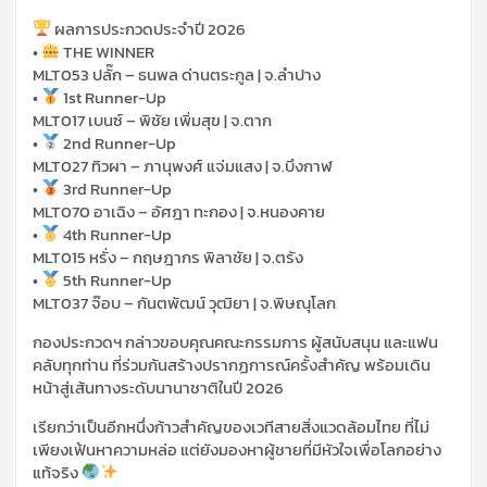
ผลการประกวดประจำปี 2026
•
THE WINNER
MLT053 ปลั๊ก – ธนพล ด่านตระกูล | จ.ลำปาง
•
1st Runner-Up
MLT017 เบนซ์ – พิชัย เพิ่มสุข | จ.ตาก
•
2nd Runner-Up
MLT027 ทิวผา – ภานุพงศ์ แจ่มแสง | จ.บึงกาฬ
•
3rd Runner-Up
MLT070 อาเฉิง – อัศฎา ทะกอง | จ.หนองคาย
•
4th Runner-Up
MLT015 หรั่ง – กฤษฎากร พิลาชัย | จ.ตรัง
•
5th Runner-Up
MLT037 จ๊อบ – กันตพัฒน์ วุฒิยา | จ.พิษณุโลก
กองประกวดฯ กล่าวขอบคุณคณะกรรมการ ผู้สนับสนุน และแฟน
คลับทุกท่าน ที่ร่วมกันสร้างปรากฏการณ์ครั้งสำคัญ พร้อมเดิน
หน้าสู่เส้นทางระดับนานาชาติในปี 2026
เรียกว่าเป็นอีกหนึ่งก้าวสำคัญของเวทีสายสิ่งแวดล้อมไทย ที่ไม่
เพียงเฟ้นหาความหล่อ แต่ยังมองหาผู้ชายที่มีหัวใจเพื่อโลกอย่าง
แท้จริง