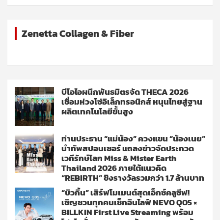
Zenetta Collagen & Fiber
บีโอไอผนึกพันธมิตรจัด THECA 2026
เชื่อมห่วงโซ่อิเล็กทรอนิกส์ หนุนไทยสู่ฐาน
ผลิตเทคโนโลยีขั้นสูง
ท่านประธาน “แม่น้อง” ควงแขน “น้องเนย”
นำทัพสปอนเซอร์ แถลงข่าวจัดประกวด
เวทีรักษ์โลก Miss & Mister Earth
Thailand 2026 ภายใต้แนวคิด
“REBIRTH” ชิงรางวัลรวมกว่า 1.7 ล้านบาท
“บิวกิ้น” เสิร์ฟโมเมนต์สุดเอ็กซ์คลูซีฟ!
เชิญชวนทุกคนเช็กอินไลฟ์ NEVO Q05 ×
BILLKIN First Live Streaming พร้อม