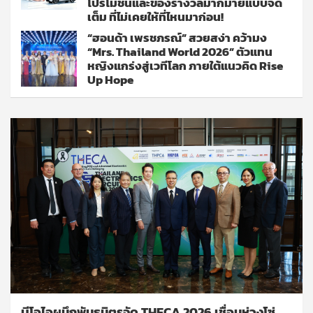
โปรโมชั่นและของรางวัลมากมายแบบจัด
เต็ม ที่ไม่เคยให้ที่ไหนมาก่อน!
“ฮอนด้า เพรชภรณ์” สวยสง่า คว้ามง
“Mrs. Thailand World 2026” ตัวแทน
หญิงแกร่งสู่เวทีโลก ภายใต้แนวคิด Rise
Up Hope
บีโอไอผนึกพันธมิตรจัด THECA 2026 เชื่อมห่วงโซ่