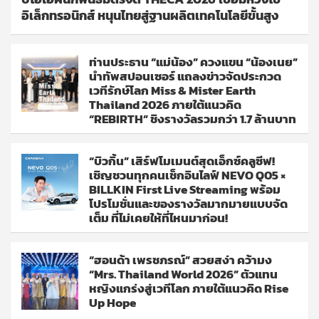
อิเล็กทรอนิกส์ หนุนไทยสู่ฐานผลิตเทคโนโลยีขั้นสูง
ท่านประธาน “แม่น้อง” ควงแขน “น้องเนย”
นำทัพสปอนเซอร์ แถลงข่าวจัดประกวด
เวทีรักษ์โลก Miss & Mister Earth
Thailand 2026 ภายใต้แนวคิด
“REBIRTH” ชิงรางวัลรวมกว่า 1.7 ล้านบาท
“บิวกิ้น” เสิร์ฟโมเมนต์สุดเอ็กซ์คลูซีฟ!
เชิญชวนทุกคนเช็กอินไลฟ์ NEVO Q05 ×
BILLKIN First Live Streaming พร้อม
โปรโมชั่นและของรางวัลมากมายแบบจัด
เต็ม ที่ไม่เคยให้ที่ไหนมาก่อน!
“ฮอนด้า เพรชภรณ์” สวยสง่า คว้ามง
“Mrs. Thailand World 2026” ตัวแทน
หญิงแกร่งสู่เวทีโลก ภายใต้แนวคิด Rise
Up Hope