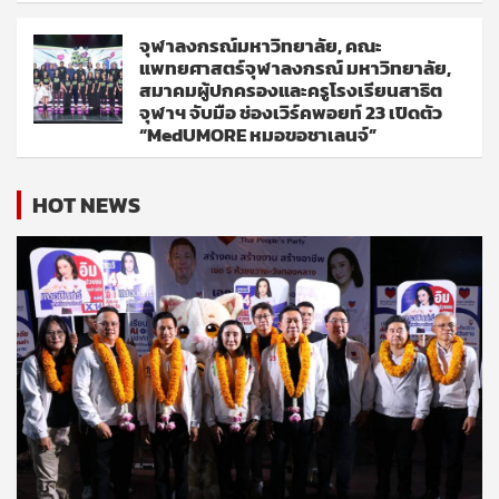
จุฬาลงกรณ์มหาวิทยาลัย, คณะ
แพทยศาสตร์จุฬาลงกรณ์ มหาวิทยาลัย,
สมาคมผู้ปกครองและครูโรงเรียนสาธิต
จุฬาฯ จับมือ ช่องเวิร์คพอยท์ 23 เปิดตัว
“MedUMORE หมอขอชาเลนจ์”
HOT NEWS