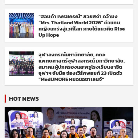
“ฮอนด้า เพรชภรณ์” สวยสง่า คว้ามง
“Mrs. Thailand World 2026” ตัวแทน
หญิงแกร่งสู่เวทีโลก ภายใต้แนวคิด Rise
Up Hope
จุฬาลงกรณ์มหาวิทยาลัย, คณะ
แพทยศาสตร์จุฬาลงกรณ์ มหาวิทยาลัย,
สมาคมผู้ปกครองและครูโรงเรียนสาธิต
จุฬาฯ จับมือ ช่องเวิร์คพอยท์ 23 เปิดตัว
“MedUMORE หมอขอชาเลนจ์”
HOT NEWS