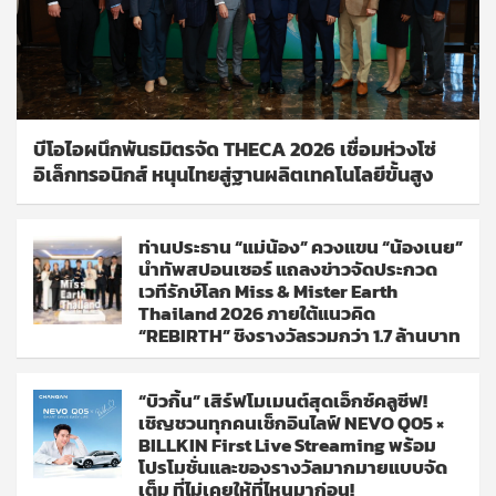
บีโอไอผนึกพันธมิตรจัด THECA 2026 เชื่อมห่วงโซ่
อิเล็กทรอนิกส์ หนุนไทยสู่ฐานผลิตเทคโนโลยีขั้นสูง
ท่านประธาน “แม่น้อง” ควงแขน “น้องเนย”
นำทัพสปอนเซอร์ แถลงข่าวจัดประกวด
เวทีรักษ์โลก Miss & Mister Earth
Thailand 2026 ภายใต้แนวคิด
“REBIRTH” ชิงรางวัลรวมกว่า 1.7 ล้านบาท
“บิวกิ้น” เสิร์ฟโมเมนต์สุดเอ็กซ์คลูซีฟ!
เชิญชวนทุกคนเช็กอินไลฟ์ NEVO Q05 ×
BILLKIN First Live Streaming พร้อม
โปรโมชั่นและของรางวัลมากมายแบบจัด
เต็ม ที่ไม่เคยให้ที่ไหนมาก่อน!