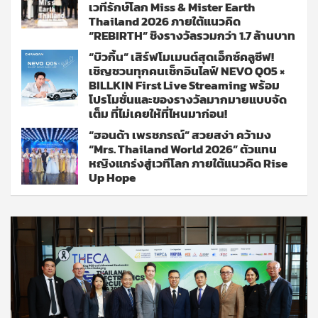
เวทีรักษ์โลก Miss & Mister Earth
Thailand 2026 ภายใต้แนวคิด
“REBIRTH” ชิงรางวัลรวมกว่า 1.7 ล้านบาท
“บิวกิ้น” เสิร์ฟโมเมนต์สุดเอ็กซ์คลูซีฟ!
เชิญชวนทุกคนเช็กอินไลฟ์ NEVO Q05 ×
BILLKIN First Live Streaming พร้อม
โปรโมชั่นและของรางวัลมากมายแบบจัด
เต็ม ที่ไม่เคยให้ที่ไหนมาก่อน!
“ฮอนด้า เพรชภรณ์” สวยสง่า คว้ามง
“Mrs. Thailand World 2026” ตัวแทน
หญิงแกร่งสู่เวทีโลก ภายใต้แนวคิด Rise
Up Hope