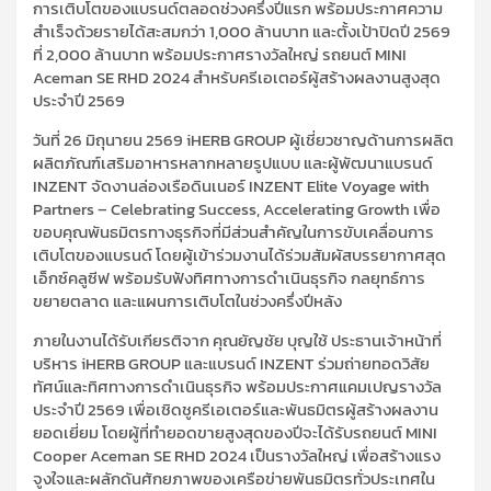
การเติบโตของแบรนด์ตลอดช่วงครึ่งปีแรก พร้อมประกาศความ
สำเร็จด้วยรายได้สะสมกว่า 1,000 ล้านบาท และตั้งเป้าปิดปี 2569
ที่ 2,000 ล้านบาท พร้อมประกาศรางวัลใหญ่ รถยนต์ MINI
Aceman SE RHD 2024 สำหรับครีเอเตอร์ผู้สร้างผลงานสูงสุด
ประจำปี 2569
วันที่ 26 มิถุนายน 2569 iHERB GROUP ผู้เชี่ยวชาญด้านการผลิต
ผลิตภัณฑ์เสริมอาหารหลากหลายรูปแบบ และผู้พัฒนาแบรนด์
INZENT จัดงานล่องเรือดินเนอร์ INZENT Elite Voyage with
Partners – Celebrating Success, Accelerating Growth เพื่อ
ขอบคุณพันธมิตรทางธุรกิจที่มีส่วนสำคัญในการขับเคลื่อนการ
เติบโตของแบรนด์ โดยผู้เข้าร่วมงานได้ร่วมสัมผัสบรรยากาศสุด
เอ็กซ์คลูซีฟ พร้อมรับฟังทิศทางการดำเนินธุรกิจ กลยุทธ์การ
ขยายตลาด และแผนการเติบโตในช่วงครึ่งปีหลัง
ภายในงานได้รับเกียรติจาก คุณยัญชัย บุญใช้ ประธานเจ้าหน้าที่
บริหาร iHERB GROUP และแบรนด์ INZENT ร่วมถ่ายทอดวิสัย
ทัศน์และทิศทางการดำเนินธุรกิจ พร้อมประกาศแคมเปญรางวัล
ประจำปี 2569 เพื่อเชิดชูครีเอเตอร์และพันธมิตรผู้สร้างผลงาน
ยอดเยี่ยม โดยผู้ที่ทำยอดขายสูงสุดของปีจะได้รับรถยนต์ MINI
Cooper Aceman SE RHD 2024 เป็นรางวัลใหญ่ เพื่อสร้างแรง
จูงใจและผลักดันศักยภาพของเครือข่ายพันธมิตรทั่วประเทศใน