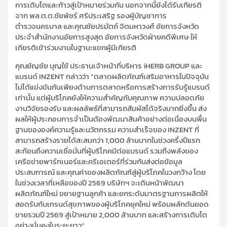
การเติบโตและก้าวสู่เป้าหมายร่วมกัน นอกจากนี้ยังได้รับเกียรติ
จาก พล.ต.ต.ชัยพัชร์ ศรีประเสริฐ รองผู้บัญชาการ
ตำรวจนครบาล และคุณชัยปรมัตถ์ จิตมหาวงศ์ อัยการจังหวัด
ประจำสำนักงานอัยการสูงสุด อัยการจังหวัดฝ่ายคดีพิเศษ ให้
เกียรติเข้าร่วมงานในฐานะแขกผู้มีเกียรติ
คุณยัญชัย บุญใช้ ประธานเจ้าหน้าที่บริหาร iHERB GROUP และ
แบรนด์ INZENT กล่าวว่า “ตลาดผลิตภัณฑ์เสริมอาหารในปัจจุบัน
ไม่ได้แข่งขันกันเพียงด้านการตลาดหรือการสร้างการรับรู้แบรนด์
เท่านั้น แต่ผู้บริโภคยังให้ความสำคัญกับคุณภาพ ความปลอดภัย
งานวิจัยรองรับ และผลลัพธ์ที่สามารถสัมผัสได้จริงมากยิ่งขึ้น ส่ง
ผลให้ผู้ประกอบการจำเป็นต้องพัฒนาสินค้าอย่างต่อเนื่องบนพื้น
ฐานขององค์ความรู้และนวัตกรรม ความสำเร็จของ INZENT ที่
สามารถสร้างรายได้สะสมกว่า 1,000 ล้านบาทในช่วงครึ่งปีแรก
สะท้อนถึงความเชื่อมั่นที่ผู้บริโภคมีต่อแบรนด์ รวมถึงพลังของ
เครือข่ายพาร์ทเนอร์และครีเอเตอร์ที่ร่วมกันส่งต่อข้อมูล
ประสบการณ์ และคุณค่าของผลิตภัณฑ์สู่ผู้บริโภคในวงกว้าง โดย
ในช่วงเวลาที่เหลือของปี 2569 บริษัทฯ จะเดินหน้าพัฒนา
ผลิตภัณฑ์ใหม่ ขยายฐานลูกค้า และยกระดับมาตรฐานการผลิตให้
สอดรับกับเทรนด์สุขภาพของผู้บริโภคยุคใหม่ พร้อมผลักดันยอด
ขายรวมปี 2569 สู่เป้าหมาย 2,000 ล้านบาท และสร้างการเติบโต
อย่างมั่นคงในระยะยาว”