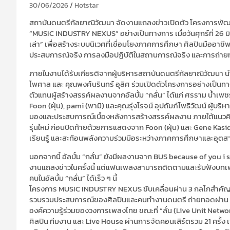
30/06/2026
Hotstar
สถาบันดนตรีกัลยาณิวัฒนา จัดงานแถลงข่าวเปิดตัว โครงการพัฒ
“MUSIC INDUSTRY NEXUS” อย่างเป็นทางการ เมื่อวันศุกร์ที่ 26 ม
เล่า” เพื่อสร้างระบบนิเวศที่เชื่อมโยงภาคการศึกษา ศิลปินมืออ
ประสบการณ์จริง การลงมือปฏิบัติในสถานการณ์จริง และการถ่ายท
ภายในงานได้รับเกียรติจากผู้บริหารสถาบันดนตรีกัลยาณิวัฒนา น
ไพศาล และ คุณพงศ์นรินทร์ อุลิศ ร่วมเปิดตัวโครงการอย่างเป็
ตัวแทนผู้สร้างสรรค์ผลงานจากอัลบั้ม “กลั่น” ได้แก่ ศรราม น้ำ
Foon (ฝุ่น), pami (พามิ) และคุณรุ่งโรจน์ อุปถัมภ์โพธิวัฒน์ ผู้
มองและประสบการณ์เบื้องหลังการสร้างสรรค์ผลงาน ภายใต้แนวคิดก
รุ่นใหม่ ก่อนปิดท้ายด้วยการแสดงจาก Foon (ฝุ่น) และ Gene Kasi
เรียนรู้ และสะท้อนพลังความร่วมมือระหว่างภาคการศึกษาและอุต
นอกจากนี้ อัลบั้ม “กลั่น” ยังมีผลงานจาก BUS because of you i shin
งานแถลงข่าวในครั้งนี้ แต่แฟนเพลงสามารถติดตามและรับฟังบท
คนในอัลบั้ม “กลั่น” ได้เร็ว ๆ นี้
โครงการ MUSIC INDUSTRY NEXUS ขับเคลื่อนผ่าน 3 กลไกสำคัญ ได้แก่
รวบรวมประสบการณ์ของศิลปินและคนทำงานดนตรี ถ่ายทอดผ่าน C
องค์ความรู้ร่วมของวงการเพลงไทย ขณะที่ “ลั่น (Live Unit Netwo
ศิลปิน ทีมงาน และ Live House ผ่านการจัดคอนเสิร์ตรวม 21 ครั