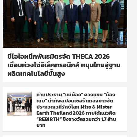
บีโอไอผนึกพันธมิตรจัด THECA 2026
เชื่อมห่วงโซ่อิเล็กทรอนิกส์ หนุนไทยสู่ฐาน
ผลิตเทคโนโลยีขั้นสูง
ท่านประธาน “แม่น้อง” ควงแขน “น้อง
เนย” นำทัพสปอนเซอร์ แถลงข่าวจัด
ประกวดเวทีรักษ์โลก Miss & Mister
Earth Thailand 2026 ภายใต้แนวคิด
“REBIRTH” ชิงรางวัลรวมกว่า 1.7 ล้าน
บาท