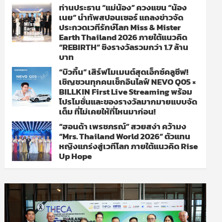
ท่านประธาน “แม่น้อง” ควงแขน “น้อง
เนย” นำทัพสปอนเซอร์ แถลงข่าวจัด
ประกวดเวทีรักษ์โลก Miss & Mister
Earth Thailand 2026 ภายใต้แนวคิด
“REBIRTH” ชิงรางวัลรวมกว่า 1.7 ล้าน
บาท
“บิวกิ้น” เสิร์ฟโมเมนต์สุดเอ็กซ์คลูซีฟ!
เชิญชวนทุกคนเช็กอินไลฟ์ NEVO Q05 ×
BILLKIN First Live Streaming พร้อม
โปรโมชั่นและของรางวัลมากมายแบบจัด
เต็ม ที่ไม่เคยให้ที่ไหนมาก่อน!
“ฮอนด้า เพรชภรณ์” สวยสง่า คว้ามง
“Mrs. Thailand World 2026” ตัวแทน
หญิงแกร่งสู่เวทีโลก ภายใต้แนวคิด Rise
Up Hope