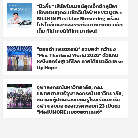
“บิวกิ้น” เสิร์ฟโมเมนต์สุดเอ็กซ์คลูซีฟ!
เชิญชวนทุกคนเช็กอินไลฟ์ NEVO Q05 ×
BILLKIN First Live Streaming พร้อม
โปรโมชั่นและของรางวัลมากมายแบบจัด
เต็ม ที่ไม่เคยให้ที่ไหนมาก่อน!
“ฮอนด้า เพรชภรณ์” สวยสง่า คว้ามง
“Mrs. Thailand World 2026” ตัวแทน
หญิงแกร่งสู่เวทีโลก ภายใต้แนวคิด Rise
Up Hope
จุฬาลงกรณ์มหาวิทยาลัย, คณะ
แพทยศาสตร์จุฬาลงกรณ์ มหาวิทยาลัย,
สมาคมผู้ปกครองและครูโรงเรียนสาธิต
จุฬาฯ จับมือ ช่องเวิร์คพอยท์ 23 เปิดตัว
“MedUMORE หมอขอชาเลนจ์”