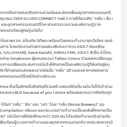
นาเครือข่ายส่งเสริมความร่วมมือและขับเคลื่อนอุตสาหกรรมดนตรี
ิถุนายน 2569 ณ LIDO CONNECT Hall 3 ภายใต้แนวคิด “กลั่น • ลั่น •
าชีพ และอุตสาหกรรมดนตรีไทย ผ่านการรวบรวมองค์ความรู้จาก
อดบทเรียนสู่คนรุ่นต่อไป
ำโดย ผศ.ดร. อโณทัย นิติพน พร้อมด้วยคณะทำงาน คุณวิเชียร ฤกษ์
นทางการ โดยเปิดงานด้วยการแสดงพิเศษจากวง ASIA7 ก่อนเชิญ
เพชร, GALCHANIE, Gene Kasidit, ANNALYNN, ASIA7, สิงโต นำโชค,
บริหารค่าย Smallroom ผู้แทนของวง Tattoo Colour ร่วมแลกเปลี่ยนมุม
ารเปลี่ยนประสบการณ์จริงให้กลายเป็นองค์ความรู้ที่ส่งต่อสู่คน
dit ที่ถ่ายทอดบทเพลงจากอัลบั้ม “กลั่น” สร้างบรรยากาศแห่งการ
สาหกรรมดนตรีไทยได้อย่างชัดเจน
e ซึ่งเป็นอีกหนึ่งศิลปินที่ร่วมสร้างสรรค์อัลบั้ม แม้จะไม่ได้เข้าร่วม
เพลงของ BUS because of you i shine พร้อมผลงานจากศิลปินทุก
 “กลั่น” “ลั่น” และ “เล่า” โดย “กลั่น (Noise Brewery)” มุ่ง
ompilation Album และกระบวนการทำงานเบื้องหลังให้กลายเป็น
rk)” เปิดโอกาสให้นักศึกษากว่า 200 คน ได้ลงมือทำงานจริงร่วมกับ
้ง เพื่อเรียนรู้ระบบการทำงานของอุตสาหกรรมดนตรีจากประสบการณ์