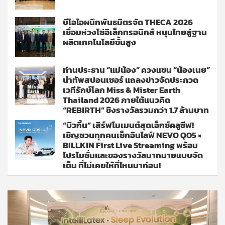
บีโอไอผนึกพันธมิตรจัด THECA 2026
เชื่อมห่วงโซ่อิเล็กทรอนิกส์ หนุนไทยสู่ฐาน
ผลิตเทคโนโลยีขั้นสูง
ท่านประธาน “แม่น้อง” ควงแขน “น้องเนย”
นำทัพสปอนเซอร์ แถลงข่าวจัดประกวด
เวทีรักษ์โลก Miss & Mister Earth
Thailand 2026 ภายใต้แนวคิด
“REBIRTH” ชิงรางวัลรวมกว่า 1.7 ล้านบาท
“บิวกิ้น” เสิร์ฟโมเมนต์สุดเอ็กซ์คลูซีฟ!
เชิญชวนทุกคนเช็กอินไลฟ์ NEVO Q05 ×
BILLKIN First Live Streaming พร้อม
โปรโมชั่นและของรางวัลมากมายแบบจัด
เต็ม ที่ไม่เคยให้ที่ไหนมาก่อน!