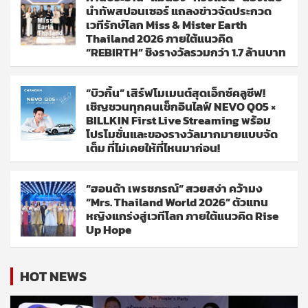
นำทัพสปอนเซอร์ แถลงข่าวจัดประกวด
เวทีรักษ์โลก Miss & Mister Earth
Thailand 2026 ภายใต้แนวคิด
“REBIRTH” ชิงรางวัลรวมกว่า 1.7 ล้านบาท
“บิวกิ้น” เสิร์ฟโมเมนต์สุดเอ็กซ์คลูซีฟ!
เชิญชวนทุกคนเช็กอินไลฟ์ NEVO Q05 ×
BILLKIN First Live Streaming พร้อม
โปรโมชั่นและของรางวัลมากมายแบบจัด
เต็ม ที่ไม่เคยให้ที่ไหนมาก่อน!
“ฮอนด้า เพรชภรณ์” สวยสง่า คว้ามง
“Mrs. Thailand World 2026” ตัวแทน
หญิงแกร่งสู่เวทีโลก ภายใต้แนวคิด Rise
Up Hope
HOT NEWS