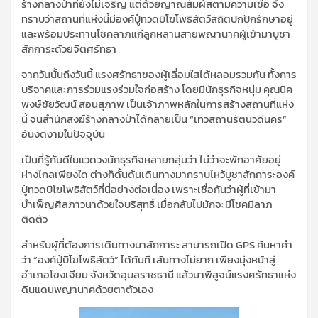
ร้างกลางป่าที่ยังไม่เจริญ แต่ด้วยญาณสัมผัสตามความเชื่อ จึง
ทราบว่าสถานที่แห่งนี้มีองค์ปู่ทวดบิโฆโพธิสัตว์สถิตปกปักรักษาอยู่
และพร้อมประทานโชคลาภแก่ลูกหลานสายพญานาคผู้เข้ามาบูชา
สักการะด้วยจิตศรัทธา
จากวันนั้นถึงวันนี้ แรงศรัทธาของผู้เลื่อมใสได้หลอมรวมกัน ทั้งการ
บริจาคและการร่วมแรงร่วมใจก่อสร้าง โดยมีนักธุรกิจหนุ่ม คุณนิค
พงษ์ชัยวัฒน์ สอนสุภาพ เป็นเจ้าภาพหลักในการสร้างสถานที่แห่ง
นี้ จนสำนักสงฆ์ร้างกลางป่าได้กลายเป็น “เทวสถานรัตนวดีนคร”
อันงดงามในปัจจุบัน
เป็นที่รู้กันดีในแวดวงนักธุรกิจหลายกลุ่มว่า ไม่ว่าจะพักอาศัยอยู่
ห่างไกลเพียงใด ต่างก็ดั้นด้นเดินทางมากราบไหว้บูชาสักการะองค์
ปู่ทวดบิโฆโพธิสัตว์ที่นี่อย่างต่อเนื่อง เพราะเชื่อกันว่าผู้ที่เข้ามา
บำเพ็ญศีลภาวนาด้วยใจบริสุทธิ์ เมื่อกลับไปมักจะมีโชคมีลาภ
ติดตัว
สำหรับผู้ที่ต้องการเดินทางมาสักการะ สามารถเปิด GPS ค้นหาคำ
ว่า “องค์ปู่บิโฆโพธิสัตว์” ได้ทันที เส้นทางไม่ยาก เพียงมุ่งหน้าสู่
อำเภอโขงเจียม จังหวัดอุบลราชธานี แล้วมาพิสูจน์แรงศรัทธาแห่ง
ดินแดนพญานาคด้วยตาตัวเอง