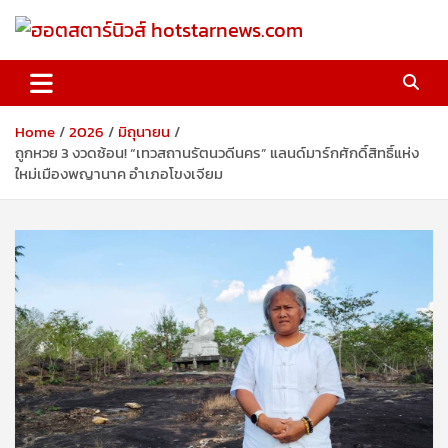
Skip
to
content
ฮอตสตาร์นิวส์ hotstarnews.com
Home
2026
มิถุนายน
ถูกหวย 3 งวดซ้อน! “เทวสถานรัตนวดีนคร” แลนด์มาร์กศักดิ์สิทธิ์แห่ง
ใหม่เมืองพญานาค อำเภอโขงเจียม