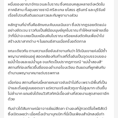
หนึ่งของอาณาจักรเจนละโบราณ ซึ่งครอบคลุมหลายจังหวัดใน
ภาคอีสาน ทั้งอุบลราชธานี ศรีสะเกษ ยโสธร สุรินทร์ และบุรีรัมย์
เรื่อยไปจนถึงดินแดนลาวและกัมพูชาบางส่วน
หลักฐานที่น่าทึ่งคือลักษณะหินบนเนินเขา ซึ่งปรากฏรอยตัดแบ่ง
อย่างชัดเจน ราวกับเป็นฝีมือมนุษย์ยุคโบราณ ทำให้หลายฝ่ายเชื่อ
ว่าที่นี่น่าจะเคยเป็นเหมืองหินโบราณ หรือแหล่งตัดหินเพื่อนำไป
สร้างปราสาทต่าง ๆ ในแถบอีสานเมื่อครั้งอดีตกาล
ขณะเดียวกัน ตามความเชื่อยังเล่าขานกันว่า ใต้เนินเขาแห่งนี้มีถ้ำ
พญานาคซ่อนอยู่ สอดคล้องกับทำเลที่ตั้งอันเป็นจุดบรรจบของ
แม่น้ำโขงและแม่น้ำมูล จนเกิดเป็นปรากฏการณ์ “แม่น้ำสองสี”
สถานที่ท่องเที่ยวขึ้นชื่อของอำเภอโขงเจียม ดินแดนที่ผูกพันกับ
ตำนานพญานาคมาแต่บรรพกาล
เมื่อก่อน สถานที่แห่งนี้หลายคนอาจยังเข้าไม่ถึง เพราะมีพื้นที่เป็น
ป่าและตั้งอยู่บนยอดเขา แต่ความจริงแล้วภูเขาไม่สูงมาก เดินขึ้น
ไม่ลำบาก แถมยังได้ชมวิวทิวทัศน์เบื้องล่างที่สวยงามสุดสายตาอีก
ด้วย
ทีมข่าวได้สัมภาษณ์อาจารย์แม่สีตลา ร่างองค์ปู่ทวดบิโฆโพธิสัตว์
ซึ่งเปิดเผยว่า เมื่อครั้งเข้ามาบุกเบิก ที่นี่เป็นเพียงสำนักสงฆ์เก่า