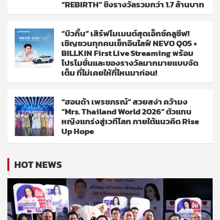
“REBIRTH” ชิงรางวัลรวมกว่า 1.7 ล้านบาท
“บิวกิ้น” เสิร์ฟโมเมนต์สุดเอ็กซ์คลูซีฟ!
เชิญชวนทุกคนเช็กอินไลฟ์ NEVO Q05 ×
BILLKIN First Live Streaming พร้อม
โปรโมชั่นและของรางวัลมากมายแบบจัด
เต็ม ที่ไม่เคยให้ที่ไหนมาก่อน!
“ฮอนด้า เพรชภรณ์” สวยสง่า คว้ามง
“Mrs. Thailand World 2026” ตัวแทน
หญิงแกร่งสู่เวทีโลก ภายใต้แนวคิด Rise
Up Hope
HOT NEWS