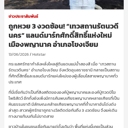
ข่าวประชาสัมพันธ์
ถูกหวย 3 งวดซ้อน! “เทวสถานรัตนวดี
นคร” แลนด์มาร์กศักดิ์สิทธิ์แห่งใหม่
เมืองพญานาค อำเภอโขงเจียม
13/06/2026
Hotstar
กระแสศรัทธากำลังหลั่งไหลสู่ดินแดนแม่น้ำสองสี เมื่อ “เทวสถาน
รัตนวดีนคร” อำเภอโขงเจียม จังหวัดอุบลราชธานี กลายเป็นสถาน
ที่ศักดิ์สิทธิ์และแลนด์มาร์กแห่งใหม่ของผู้เลื่อมใสสายพญานาคทั่ว
ประเทศ
ที่นี่เชื่อกันว่าเป็นที่สิงสถิตขององค์ปู่พญานาคและองค์ปู่ทวดบิโฆ
โพธิสัตว์ อีกทั้งยังเพิ่งมีการค้นพบเศียรพญานาคหลายเศียรที่เป็น
หินธรรมชาติ มีลักษณะคล้ายเศียรพญานาคที่ถ้ำนาคาอันโด่งดัง
ล่าสุด สาวกผู้ศรัทธาถูกรางวัลติดต่อกันถึง 3 งวดซ้อน จึงแห่เดิน
ทางมาแก้บนกันไม่ขาดสาย
ชาวบ้านในชุมชนเชื่อกันมาแต่ดั้งเดิมว่า พื้นที่แห่งนี้เคยเป็นส่วน