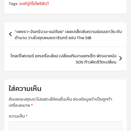
Tags:
องค์ปู่บิโฆโพธิสัตว์
แนะแนว
“เพชรา-จันทร์จวง-แม่ต้อย” เผยเคล็ดลับความอ่อนเยาว์ระดับ
เรื่อง
ตำนาน วางใจคุณหมอดารินทร์ แห่ง The SiB
โกลด์ไฟเตอร์ ยกเครื่องใหม่ เปลี่ยนทีมงานยกเซ็ต พัฒนาหนัง
SOS ก้าวผิดชีวิตเปลี่ยน
ใส่ความเห็น
อีเมลของคุณจะไม่แสดงให้คนอื่นเห็น
ช่องข้อมูลจำเป็นถูกทำ
เครื่องหมาย
*
ความเห็น
*