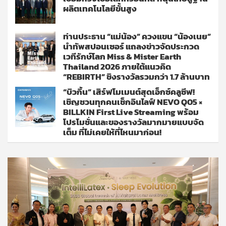
ผลิตเทคโนโลยีขั้นสูง
ท่านประธาน “แม่น้อง” ควงแขน “น้องเนย”
นำทัพสปอนเซอร์ แถลงข่าวจัดประกวด
เวทีรักษ์โลก Miss & Mister Earth
Thailand 2026 ภายใต้แนวคิด
“REBIRTH” ชิงรางวัลรวมกว่า 1.7 ล้านบาท
“บิวกิ้น” เสิร์ฟโมเมนต์สุดเอ็กซ์คลูซีฟ!
เชิญชวนทุกคนเช็กอินไลฟ์ NEVO Q05 ×
BILLKIN First Live Streaming พร้อม
โปรโมชั่นและของรางวัลมากมายแบบจัด
เต็ม ที่ไม่เคยให้ที่ไหนมาก่อน!