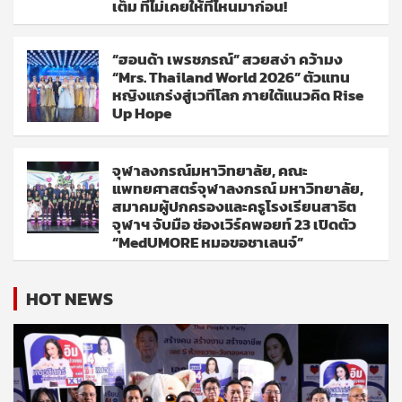
เต็ม ที่ไม่เคยให้ที่ไหนมาก่อน!
“ฮอนด้า เพรชภรณ์” สวยสง่า คว้ามง
“Mrs. Thailand World 2026” ตัวแทน
หญิงแกร่งสู่เวทีโลก ภายใต้แนวคิด Rise
Up Hope
จุฬาลงกรณ์มหาวิทยาลัย, คณะ
แพทยศาสตร์จุฬาลงกรณ์ มหาวิทยาลัย,
สมาคมผู้ปกครองและครูโรงเรียนสาธิต
จุฬาฯ จับมือ ช่องเวิร์คพอยท์ 23 เปิดตัว
“MedUMORE หมอขอชาเลนจ์”
HOT NEWS