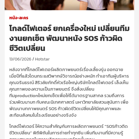
หนัง-ละคร
โกลด์ไฟเตอร์ ยกเครื่องใหม่ เปลี่ยนทีม
งานยกเซ็ต พัฒนาหนัง SOS ก้าวผิด
ชีวิตเปลี่ยน
13/06/2026
Hotstar
หลังจากที่โกลด์ไฟเตอร์ผลิตภาพยนตร์เรื่องเลี้ยงรุ่น ออกฉาย
เมื่อปีที่แล้วโดนกระแสวิพากษ์วิจารณ์อย่างหนัก ทำเอาทีมผู้บริหาร
คุณจรินธรณ์ สิริวลัยภักดิ์หัวเรือใหญ่บริษัทโกลด์ไฟเตอร์ เล็งเห็น
คุณภาพของความเป็นภาพยนตร์ จึงสั่งเปลี่ยน
ทีมproductionใหม่ยกเซ็ตเพื่อให้ได้มาตรฐานสากล รวมถึงการ
ร่วมพัฒนาบท กับคณะนิเทศศาสตร์ มหาวิทยาลัยสวนสุนันทา เพื่อ
พัฒนาบทภาพยนตร์ SOS ก้าวผิดชีวิตเปลี่ยนให้มีคุณภาพและ
สะท้อนสังคมในโรงเรียนอย่างจริงจัง
โกลด์ไฟเตอร์ ให้ความสำคัญกับการผลิตภาพยนตร์ “SOSก้าวติด
ชีวิตเปลี่ยน” พิถีพิถันในการถ่ายทำทุกซีน เพิ่มทีมงานที่มีความรู้