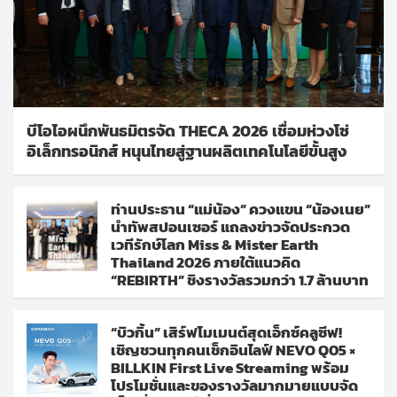
บีโอไอผนึกพันธมิตรจัด THECA 2026 เชื่อมห่วงโซ่
อิเล็กทรอนิกส์ หนุนไทยสู่ฐานผลิตเทคโนโลยีขั้นสูง
ท่านประธาน “แม่น้อง” ควงแขน “น้องเนย”
นำทัพสปอนเซอร์ แถลงข่าวจัดประกวด
เวทีรักษ์โลก Miss & Mister Earth
Thailand 2026 ภายใต้แนวคิด
“REBIRTH” ชิงรางวัลรวมกว่า 1.7 ล้านบาท
“บิวกิ้น” เสิร์ฟโมเมนต์สุดเอ็กซ์คลูซีฟ!
เชิญชวนทุกคนเช็กอินไลฟ์ NEVO Q05 ×
BILLKIN First Live Streaming พร้อม
โปรโมชั่นและของรางวัลมากมายแบบจัด