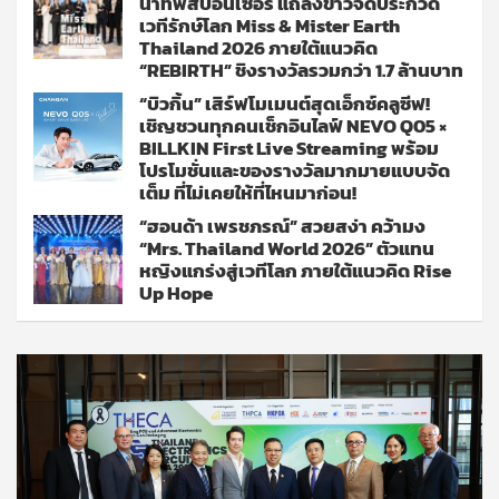
นำทัพสปอนเซอร์ แถลงข่าวจัดประกวด
เวทีรักษ์โลก Miss & Mister Earth
Thailand 2026 ภายใต้แนวคิด
“REBIRTH” ชิงรางวัลรวมกว่า 1.7 ล้านบาท
“บิวกิ้น” เสิร์ฟโมเมนต์สุดเอ็กซ์คลูซีฟ!
เชิญชวนทุกคนเช็กอินไลฟ์ NEVO Q05 ×
BILLKIN First Live Streaming พร้อม
โปรโมชั่นและของรางวัลมากมายแบบจัด
เต็ม ที่ไม่เคยให้ที่ไหนมาก่อน!
“ฮอนด้า เพรชภรณ์” สวยสง่า คว้ามง
“Mrs. Thailand World 2026” ตัวแทน
หญิงแกร่งสู่เวทีโลก ภายใต้แนวคิด Rise
Up Hope