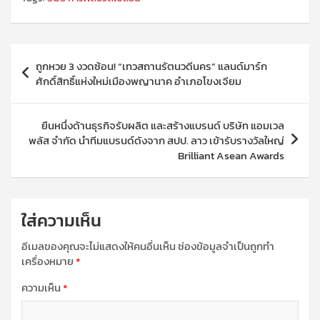
แนะแนว
ถูกหวย 3 งวดซ้อน! “เทวสถานรัตนวดีนคร” แลนด์มาร์ก
เรื่อง
ศักดิ์สิทธิ์แห่งใหม่เมืองพญานาค อำเภอโขงเจียม
ยืนหนึ่งด้านธุรกิจรับผลิต และสร้างแบรนด์ บริษัท แอมเวล
พลัส จำกัด นำทีมแบรนด์ดังจาก สปป. ลาว เข้ารับรางวัลใหญ่
Brilliant Asean Awards
ใส่ความเห็น
อีเมลของคุณจะไม่แสดงให้คนอื่นเห็น
ช่องข้อมูลจำเป็นถูกทำ
เครื่องหมาย
*
ความเห็น
*