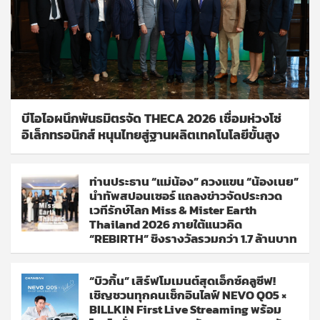
บีโอไอผนึกพันธมิตรจัด THECA 2026 เชื่อมห่วงโซ่
อิเล็กทรอนิกส์ หนุนไทยสู่ฐานผลิตเทคโนโลยีขั้นสูง
ท่านประธาน “แม่น้อง” ควงแขน “น้องเนย”
นำทัพสปอนเซอร์ แถลงข่าวจัดประกวด
เวทีรักษ์โลก Miss & Mister Earth
Thailand 2026 ภายใต้แนวคิด
“REBIRTH” ชิงรางวัลรวมกว่า 1.7 ล้านบาท
“บิวกิ้น” เสิร์ฟโมเมนต์สุดเอ็กซ์คลูซีฟ!
เชิญชวนทุกคนเช็กอินไลฟ์ NEVO Q05 ×
BILLKIN First Live Streaming พร้อม