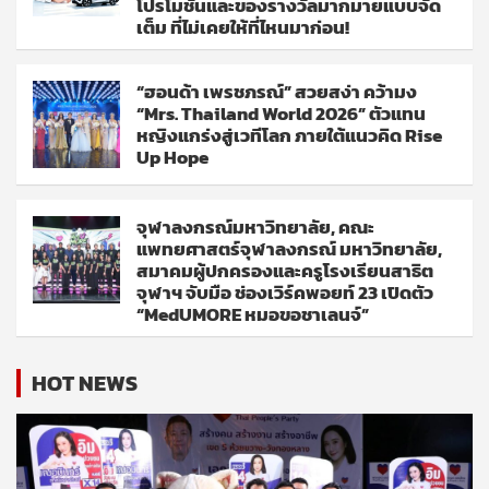
โปรโมชั่นและของรางวัลมากมายแบบจัด
เต็ม ที่ไม่เคยให้ที่ไหนมาก่อน!
“ฮอนด้า เพรชภรณ์” สวยสง่า คว้ามง
“Mrs. Thailand World 2026” ตัวแทน
หญิงแกร่งสู่เวทีโลก ภายใต้แนวคิด Rise
Up Hope
จุฬาลงกรณ์มหาวิทยาลัย, คณะ
แพทยศาสตร์จุฬาลงกรณ์ มหาวิทยาลัย,
สมาคมผู้ปกครองและครูโรงเรียนสาธิต
จุฬาฯ จับมือ ช่องเวิร์คพอยท์ 23 เปิดตัว
“MedUMORE หมอขอชาเลนจ์”
HOT NEWS