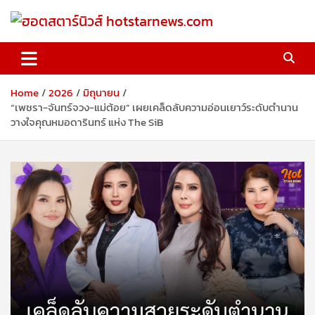
Skip
to
content
ฮอตสตาร์นิวส์ hotstarnews.com
Home
2026
มิถุนายน
“เพชรา-จันทร์จวง-แม่ต้อย” เผยเคล็ดลับความอ่อนเยาว์ระดับตำนาน
วางใจคุณหมอดารินทร์ แห่ง The SiB