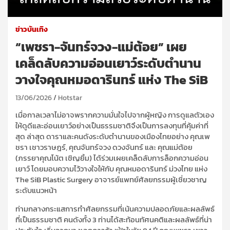
ข่าวบันเทิง
“เพชรา-จันทร์จวง-แม่ต้อย” เผย
เคล็ดลับความอ่อนเยาว์ระดับตำนาน
วางใจคุณหมอดารินทร์ แห่ง The SiB
13/06/2026
Hotstar
เมื่อกาลเวลาไม่อาจพรากความมั่นใจไปจากผู้หญิง การดูแลตัวเอง
ให้ดูดีและอ่อนเยาว์อย่างเป็นธรรมชาติจึงเป็นการลงทุนที่คุ้มค่าที่
สุด ล่าสุด ดาราและคนดังระดับตำนานของเมืองไทยอย่าง คุณเพ
ชรา เชาวราษฎร์, คุณจันทร์จวง ดวงจันทร์ และ คุณแม่ต้อย
(ภรรยาคุณโน้ต เชิญยิ้ม) ได้ร่วมเผยเคล็ดลับการล็อกความอ่อน
เยาว์ โดยมอบความไว้วางใจให้กับ คุณหมอดารินทร์ ม่วงไทย แห่ง
The SiB Plastic Surgery อาจารย์แพทย์ศัลยกรรมผู้เชี่ยวชาญ
ระดับแนวหน้า
ท่ามกลางกระแสการทำศัลยกรรมที่เน้นความปลอดภัยและผลลัพธ์
ที่เป็นธรรมชาติ คนดังทั้ง 3 ท่านได้สะท้อนทัศนคติและผลลัพธ์ที่น่า