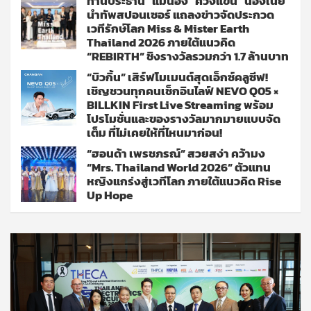
ท่านประธาน “แม่น้อง” ควงแขน “น้องเนย”
นำทัพสปอนเซอร์ แถลงข่าวจัดประกวด
เวทีรักษ์โลก Miss & Mister Earth
Thailand 2026 ภายใต้แนวคิด
“REBIRTH” ชิงรางวัลรวมกว่า 1.7 ล้านบาท
“บิวกิ้น” เสิร์ฟโมเมนต์สุดเอ็กซ์คลูซีฟ!
เชิญชวนทุกคนเช็กอินไลฟ์ NEVO Q05 ×
BILLKIN First Live Streaming พร้อม
โปรโมชั่นและของรางวัลมากมายแบบจัด
เต็ม ที่ไม่เคยให้ที่ไหนมาก่อน!
“ฮอนด้า เพรชภรณ์” สวยสง่า คว้ามง
“Mrs. Thailand World 2026” ตัวแทน
หญิงแกร่งสู่เวทีโลก ภายใต้แนวคิด Rise
Up Hope