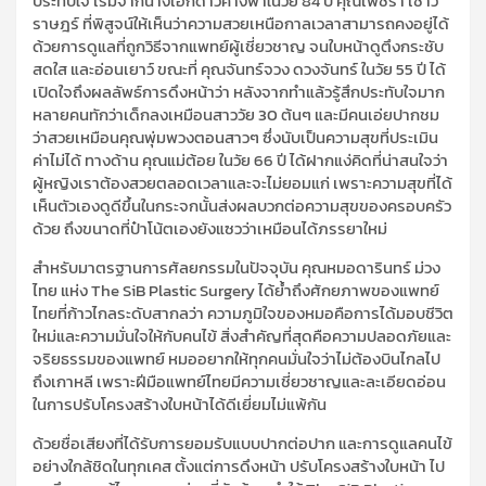
ประทับใจ เริ่มจากนางเอกดาวค้างฟ้าในวัย 84 ปี คุณเพชรา เชาว
ราษฎร์ ที่พิสูจน์ให้เห็นว่าความสวยเหนือกาลเวลาสามารถคงอยู่ได้
ด้วยการดูแลที่ถูกวิธีจากแพทย์ผู้เชี่ยวชาญ จนใบหน้าดูตึงกระชับ
สดใส และอ่อนเยาว์ ขณะที่ คุณจันทร์จวง ดวงจันทร์ ในวัย 55 ปี ได้
เปิดใจถึงผลลัพธ์การดึงหน้าว่า หลังจากทำแล้วรู้สึกประทับใจมาก
หลายคนทักว่าเด็กลงเหมือนสาววัย 30 ต้นๆ และมีคนเอ่ยปากชม
ว่าสวยเหมือนคุณพุ่มพวงตอนสาวๆ ซึ่งนับเป็นความสุขที่ประเมิน
ค่าไม่ได้ ทางด้าน คุณแม่ต้อย ในวัย 66 ปี ได้ฝากแง่คิดที่น่าสนใจว่า
ผู้หญิงเราต้องสวยตลอดเวลาและจะไม่ยอมแก่ เพราะความสุขที่ได้
เห็นตัวเองดูดีขึ้นในกระจกนั้นส่งผลบวกต่อความสุขของครอบครัว
ด้วย ถึงขนาดที่ป๋าโน้ตเองยังแซวว่าเหมือนได้ภรรยาใหม่
สำหรับมาตรฐานการศัลยกรรมในปัจจุบัน คุณหมอดารินทร์ ม่วง
ไทย แห่ง The SiB Plastic Surgery ได้ย้ำถึงศักยภาพของแพทย์
ไทยที่ก้าวไกลระดับสากลว่า ความภูมิใจของหมอคือการได้มอบชีวิต
ใหม่และความมั่นใจให้กับคนไข้ สิ่งสำคัญที่สุดคือความปลอดภัยและ
จริยธรรมของแพทย์ หมออยากให้ทุกคนมั่นใจว่าไม่ต้องบินไกลไป
ถึงเกาหลี เพราะฝีมือแพทย์ไทยมีความเชี่ยวชาญและละเอียดอ่อน
ในการปรับโครงสร้างใบหน้าได้ดีเยี่ยมไม่แพ้กัน
ด้วยชื่อเสียงที่ได้รับการยอมรับแบบปากต่อปาก และการดูแลคนไข้
อย่างใกล้ชิดในทุกเคส ตั้งแต่การดึงหน้า ปรับโครงสร้างใบหน้า ไป