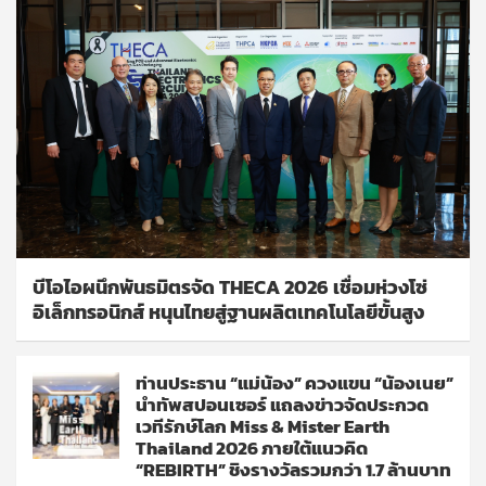
บีโอไอผนึกพันธมิตรจัด THECA 2026 เชื่อมห่วงโซ่
อิเล็กทรอนิกส์ หนุนไทยสู่ฐานผลิตเทคโนโลยีขั้นสูง
ท่านประธาน “แม่น้อง” ควงแขน “น้องเนย”
นำทัพสปอนเซอร์ แถลงข่าวจัดประกวด
เวทีรักษ์โลก Miss & Mister Earth
Thailand 2026 ภายใต้แนวคิด
“REBIRTH” ชิงรางวัลรวมกว่า 1.7 ล้านบาท