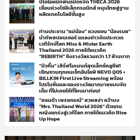
บีโอไอผนึกพันธมิตรจัด THECA 2026
เชื่อมห่วงโซ่อิเล็กทรอนิกส์ หนุนไทยสู่ฐาน
ผลิตเทคโนโลยีขั้นสูง
ท่านประธาน “แม่น้อง” ควงแขน “น้องเนย”
นำทัพสปอนเซอร์ แถลงข่าวจัดประกวด
เวทีรักษ์โลก Miss & Mister Earth
Thailand 2026 ภายใต้แนวคิด
“REBIRTH” ชิงรางวัลรวมกว่า 1.7 ล้านบาท
“บิวกิ้น” เสิร์ฟโมเมนต์สุดเอ็กซ์คลูซีฟ!
เชิญชวนทุกคนเช็กอินไลฟ์ NEVO Q05 ×
BILLKIN First Live Streaming พร้อม
โปรโมชั่นและของรางวัลมากมายแบบจัด
เต็ม ที่ไม่เคยให้ที่ไหนมาก่อน!
“ฮอนด้า เพรชภรณ์” สวยสง่า คว้ามง
“Mrs. Thailand World 2026” ตัวแทน
หญิงแกร่งสู่เวทีโลก ภายใต้แนวคิด Rise
Up Hope