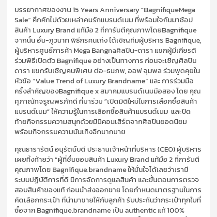
บรรยากาศของงาน
15 Years Anniversary “
Bagnifique
Mega
Sale”
คึกคักไปด้วย
เหล่าคนรัก
แบรนด์
เนม
ที่พร้อมใจกันมา
ช้
อป
สินค้า
Luxury Brand
แท้มือ
2
ที่การันตีคุณภาพโดย
Bagnifique
จากนั้น
อั๋น-ภูวนาท พิธีกรคนเก่ง ได้เชิญทีมผู้บริหาร
Bagnifique
,
ผู้บริหารศูนย์การค้า
Mega
Bangna
ศิลปิน-ดารา
แขกผู้มีเกียรติ
ร่วมพิธีเปิดตัว
Bagnifique
อย่างเป็นทางการ
ก่อนจะเชิญศิลปิน
ดารา แขกรับเชิญคนพิเศษ
ต่อ-ธนภพ,
ออฟ
จุมพล
ร่วมพูดคุยใน
หัวข้อ
“
Value Trend of Luxury
Brandname
”
และ
การร่วมมือ
ครั้งสำคัญของ
Bagnifique
x
สมาคมแบรนด์
เนม
มือสอง
โดย
คุณ
ศุ
ภาณ
ัท
จรูญพรภักดี
ที่มาร่วม
“
เปิดมิติใหม่ในการเลือกซื
อสินค้า
แบรนด์
เนม
”
ให้ความรู้ในการเลือกซื้อสินค้าแบรนด์
เนม
และปิด
ท้ายกิจกรรมความสนุกด้วยมินิคอนเสิร์ตจากศิลปินยอดนิยม
พร้อมกิจกรรม
ความบันเทิง
อีกมากมาย
คุณธารารัตน์ อนุรัตน์บดี
ประธานเจ้าหน้าที่บริหาร (
CEO
) ผู้บริหาร
เผยทิ้งท้ายว่า “
ผู้ที่ชื่นชอบสินค้า
Luxury Brand
แท้มือ
2
ที่การันตี
คุณภาพโดย
Bagnifique.brandname
ให้มั่นใจได้เลยว่า
เรามี
ระบบปฏิบัติการที่ดี
มี
การจัดการดูแลสินค้า และขั้นตอนการตรวจ
สอบสินค้าของแท้ ก่อนนำส่งออกขาย โดยกำหนดมาตรฐานในการ
คัดเลือกกระเป๋า ที่นำมาขายให้กับลูกค้า รับประกันว่ากระเป๋าทุกใบที่
ซื้อจาก
Bagnifique.brandname
เป็น
authentic
แท้
100%