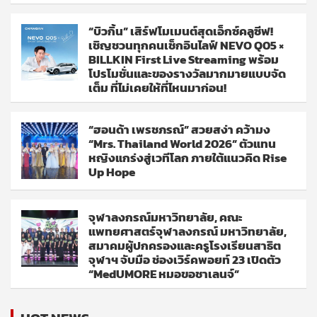
“บิวกิ้น” เสิร์ฟโมเมนต์สุดเอ็กซ์คลูซีฟ!
เชิญชวนทุกคนเช็กอินไลฟ์ NEVO Q05 ×
BILLKIN First Live Streaming พร้อม
โปรโมชั่นและของรางวัลมากมายแบบจัด
เต็ม ที่ไม่เคยให้ที่ไหนมาก่อน!
“ฮอนด้า เพรชภรณ์” สวยสง่า คว้ามง
“Mrs. Thailand World 2026” ตัวแทน
หญิงแกร่งสู่เวทีโลก ภายใต้แนวคิด Rise
Up Hope
จุฬาลงกรณ์มหาวิทยาลัย, คณะ
แพทยศาสตร์จุฬาลงกรณ์ มหาวิทยาลัย,
สมาคมผู้ปกครองและครูโรงเรียนสาธิต
จุฬาฯ จับมือ ช่องเวิร์คพอยท์ 23 เปิดตัว
“MedUMORE หมอขอชาเลนจ์”