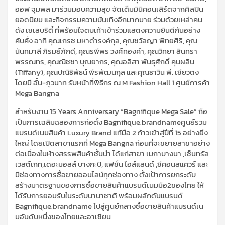
ออฟ
จุมพล
มาร่วมมอบความสุข จัดเต็มมินิคอนเสิร์ตจากศิลปิน
ยอดนิยม และกิจกรรมความบันเทิงอีกมากมาย
ร่วมด้วยเหล่าคน
ดัง เซ
เลบริ
ตี้ ที่พร้อมใจ
ตบเท้าเข้า
ร่วมแสดงความยินดีกันอย่าง
คับคั่ง
อาทิ
คุณเกรซ มหาดำรงค์กุล
,
คุณ
ชวัลญา
พิทยศิริ
,
คุณ
นั
นทมาลี ภิรมย์ภักดี
,
คุณรพีพร วงศ์ทองคำ
,
คุณวิทยา สินทรา
พรรณ
ทร
,
คุณณ
ิช
ชา บุณยากร
,
คุณ
อลิ
สา พันธุศักดิ์
คุน
ผลิน
(
Tiffany)
,
คุณปณิธิ
พัธน์
พีรพ
ัฒ
นกุล
และ
คุณ
ธา
วิน พี. เซียวตง
โดยมี
อั๋น-ภูวนาท
รับหน้าที่พิธีกร
ณ
M Fashion Hall 1
ศูนย์การค้า
Mega
Bangna
สำหรับงาน
15 Years Anniversary “
Bagnifique
Mega Sale”
ถือ
เป็นการเฉลิมฉลองการก่อตั้ง
Bagnifique.brandname
ศูนย์รวม
แบรนด์เนมสินค้า
Luxury Brand
แท้มือ
2
ก้าวเข้าสู่ปีที่ 15 อย่างยิ่ง
ใหญ่
โดย
เปิด
สาขาแรกที่
Mega
Bangna
ก่อน
ที่
จะขยายสาขาอย่าง
ต่อเนื่องในห้างสรรพสินค้าชั้นนำ
ได้แก่
สาขา เมก
า
บางนา
,
เซ็นทรัล
เว
สต์เกท
,
เดอะมอ
ลล์
บางกะปิ
,
แฟชั่น ไอ
ส์
แลนด์
,
ซีคอนสแควร์ และ
มีช่องทางการซื้อขายออนไลน์ทุกช่องทาง
ตั้งเป้าการยกระดับ
สร้างมาตรฐานของการซื้อขายสินค้าแบรนด์
เนม
มือ
2
ของไทย ให้
ได้รับการยอมรับในระดับนานาชาติ พร้อมผลักดัน
แบรนด์
Bagnifique.brandname
ไป
สู่ศูนย์กลางซื้อขายสินค้าแบรนด์
เน
ม
อันดับหนึ่งของไทยและอาเซีย
น