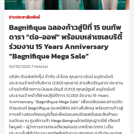
ข่าวประชาสัมพันธ์
Bagnifique ฉลองก้าวสู่ปีที่ 15 ขนทัพ
ดารา “ต่อ-ออฟ” พร้อมเหล่าเซเลบริตี้
ร่วมงาน 15 Years Anniversary
“Bagnifique Mega Sale”
04/10/2025
Hotstar
บริษัท
ดิ
เอลิสต์กรุ๊ป จํากัด
นำโดย
คุณธารารัตน์ อนุรัตน์บดี
ประธานเจ้าหน้าที่บริหาร (
CEO
)
คุณธานี สามสีเจริญลาภ
ประธาน
เจ้าหน้าที่ฝ่ายการเงิน
และบัญชี
(
CFO
)
คุณณัฐนรี อนุรัตน์บดี
ประธานเจ้าหน้าที่ฝ่ายปฏิบัติการ (
COO
)
จัดงาน
15 Years
Anniversary “
Bagnifique
Mega Sale”
เพื่อเฉลิมฉลองการเปิด
ตัวแบรนด์
Bagnifique
(แบค
นิฟิค
)
อย่างยิ่งใหญ่
พร้อม
การ
ก้าวสู่
การสร้างสรรค์คอมมูนิตี้แห่งใหม่ของคนรักแฟชั่นและสินค้าแบ
รนด์
เนม
ณ ศูนย์การค้า
Mega
Bangna
โดยมี
คุณ
ฐา
ปน
ีย์
เกียรติ
ไพบูลย์ – ผู้ว่าการการท่องเที่ยวแห่งประเทศไทย (ททท.)
เป็น
ประธานในพิธีเปิดงาน
ยกทัพศิลปินดาราสุด
ฮอ
ต อาทิ
ต่อ-ธนภพ,