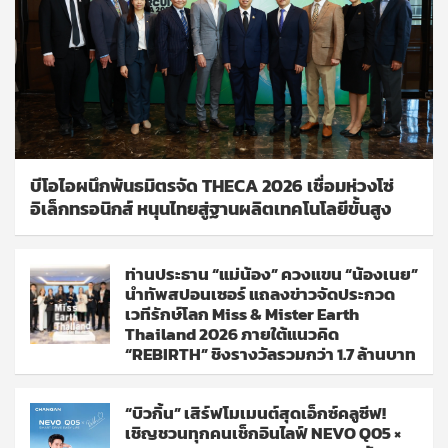
บีโอไอผนึกพันธมิตรจัด THECA 2026 เชื่อมห่วงโซ่
อิเล็กทรอนิกส์ หนุนไทยสู่ฐานผลิตเทคโนโลยีขั้นสูง
ท่านประธาน “แม่น้อง” ควงแขน “น้องเนย”
นำทัพสปอนเซอร์ แถลงข่าวจัดประกวด
เวทีรักษ์โลก Miss & Mister Earth
Thailand 2026 ภายใต้แนวคิด
“REBIRTH” ชิงรางวัลรวมกว่า 1.7 ล้านบาท
“บิวกิ้น” เสิร์ฟโมเมนต์สุดเอ็กซ์คลูซีฟ!
เชิญชวนทุกคนเช็กอินไลฟ์ NEVO Q05 ×