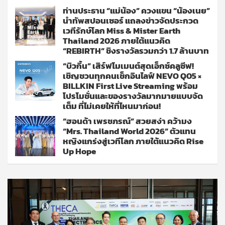
ท่านประธาน “แม่น้อง” ควงแขน “น้องเนย”
นำทัพสปอนเซอร์ แถลงข่าวจัดประกวด
เวทีรักษ์โลก Miss & Mister Earth
Thailand 2026 ภายใต้แนวคิด
“REBIRTH” ชิงรางวัลรวมกว่า 1.7 ล้านบาท
“บิวกิ้น” เสิร์ฟโมเมนต์สุดเอ็กซ์คลูซีฟ!
เชิญชวนทุกคนเช็กอินไลฟ์ NEVO Q05 ×
BILLKIN First Live Streaming พร้อม
โปรโมชั่นและของรางวัลมากมายแบบจัด
เต็ม ที่ไม่เคยให้ที่ไหนมาก่อน!
“ฮอนด้า เพรชภรณ์” สวยสง่า คว้ามง
“Mrs. Thailand World 2026” ตัวแทน
หญิงแกร่งสู่เวทีโลก ภายใต้แนวคิด Rise
Up Hope