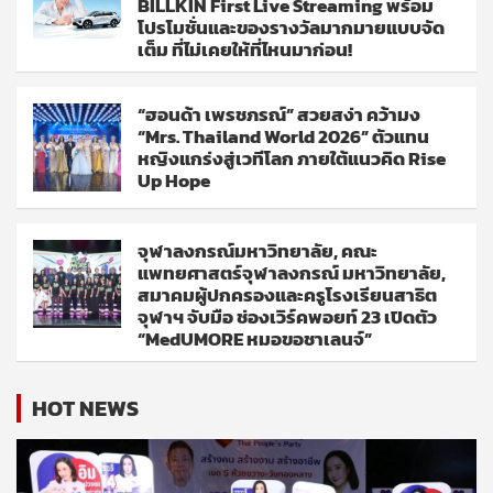
BILLKIN First Live Streaming พร้อม
โปรโมชั่นและของรางวัลมากมายแบบจัด
เต็ม ที่ไม่เคยให้ที่ไหนมาก่อน!
“ฮอนด้า เพรชภรณ์” สวยสง่า คว้ามง
“Mrs. Thailand World 2026” ตัวแทน
หญิงแกร่งสู่เวทีโลก ภายใต้แนวคิด Rise
Up Hope
จุฬาลงกรณ์มหาวิทยาลัย, คณะ
แพทยศาสตร์จุฬาลงกรณ์ มหาวิทยาลัย,
สมาคมผู้ปกครองและครูโรงเรียนสาธิต
จุฬาฯ จับมือ ช่องเวิร์คพอยท์ 23 เปิดตัว
“MedUMORE หมอขอชาเลนจ์”
HOT NEWS