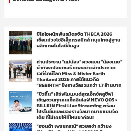
บีโอไอผนึกพันธมิตรจัด THECA 2026
เชื่อมห่วงโซ่อิเล็กทรอนิกส์ หนุนไทยสู่ฐาน
ผลิตเทคโนโลยีขั้นสูง
ท่านประธาน “แม่น้อง” ควงแขน “น้องเนย”
นำทัพสปอนเซอร์ แถลงข่าวจัดประกวด
เวทีรักษ์โลก Miss & Mister Earth
Thailand 2026 ภายใต้แนวคิด
“REBIRTH” ชิงรางวัลรวมกว่า 1.7 ล้านบาท
“บิวกิ้น” เสิร์ฟโมเมนต์สุดเอ็กซ์คลูซีฟ!
เชิญชวนทุกคนเช็กอินไลฟ์ NEVO Q05 ×
BILLKIN First Live Streaming พร้อม
โปรโมชั่นและของรางวัลมากมายแบบจัด
เต็ม ที่ไม่เคยให้ที่ไหนมาก่อน!
“ฮอนด้า เพรชภรณ์” สวยสง่า คว้ามง