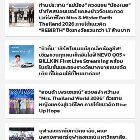
ท่านประธาน “แม่น้อง” ควงแขน “น้องเนย”
นำทัพสปอนเซอร์ แถลงข่าวจัดประกวด
เวทีรักษ์โลก Miss & Mister Earth
Thailand 2026 ภายใต้แนวคิด
“REBIRTH” ชิงรางวัลรวมกว่า 1.7 ล้านบาท
“บิวกิ้น” เสิร์ฟโมเมนต์สุดเอ็กซ์คลูซีฟ!
เชิญชวนทุกคนเช็กอินไลฟ์ NEVO Q05 ×
BILLKIN First Live Streaming พร้อม
โปรโมชั่นและของรางวัลมากมายแบบจัด
เต็ม ที่ไม่เคยให้ที่ไหนมาก่อน!
“ฮอนด้า เพรชภรณ์” สวยสง่า คว้ามง
“Mrs. Thailand World 2026” ตัวแทน
หญิงแกร่งสู่เวทีโลก ภายใต้แนวคิด Rise
Up Hope
จุฬาลงกรณ์มหาวิทยาลัย, คณะ
แพทยศาสตร์จุฬาลงกรณ์ มหาวิทยาลัย,