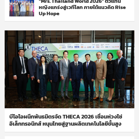
“Mrs. Thailand World 2026” ตัวแทน
หญิงแกร่งสู่เวทีโลก ภายใต้แนวคิด Rise
Up Hope
บีโอไอผนึกพันธมิตรจัด THECA 2026 เชื่อมห่วงโซ่
อิเล็กทรอนิกส์ หนุนไทยสู่ฐานผลิตเทคโนโลยีขั้นสูง