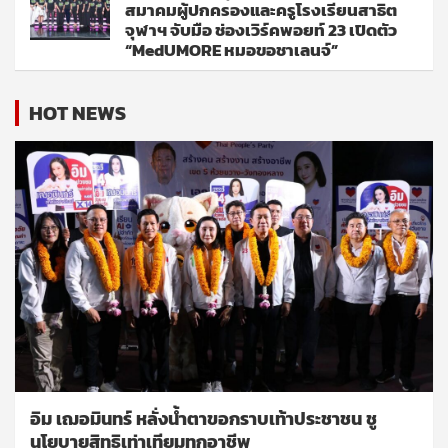
สมาคมผู้ปกครองและครูโรงเรียนสาธิต
จุฬาฯ จับมือ ช่องเวิร์คพอยท์ 23 เปิดตัว
“MedUMORE หมอขอชาเลนจ์”
HOT NEWS
อิม เฌอมินทร์ หลั่งน้ำตาขอกราบเท้าประชาชน ชู
นโยบายสิทธิเท่าเทียมทุกอาชีพ