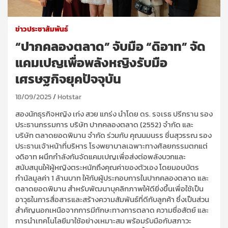
ข่าวประชาสัมพันธ์
“ปากคลองตลาด” จับมือ “ดิอาท” จัด
แคมเปญเพื่อพลังหญิงรับมือ
เศรษฐกิจยุคปัจจุบัน
18/09/2025
Hotstar
สองนักธุรกิจหญิง เก่ง สวย แกร่ง นำโดย ดร. รจเรธ ปรีกราน รอง
ประธานกรรมการ บริษัท ปากคลองตลาด (2552) จำกัด และ
บริษัท ตลาดยอดพิมาน จำกัด ร่วมกับ คุณนมนรร ชื่นสุวรรณ รอง
ประธานเจ้าหน้าที่บริหาร โรงพยาบาลเฉพาะทางศัลยกรรมตกแต่
งดิอาท ผนึกกำลังกันจัดแคมเปญเพื่อส่งต่อพลังบวกและ
สนับสนุนให้ผู้หญิงตระหนักถึงคุณค่าของตัวเอง โดยมอบบัตร
กำนัลมูลค่า 1 ล้านบาท ให้กับผู้ประกอบการในปากคลองตลาด และ
ตลาดยอดพิมาน สำหรับพัฒนาบุคลิกภาพให้ดียิ่งขึ้นเพื่อใช้เป็น
อาวุธในการสื่อสารและสร้างความสัมพันธ์ที่ดีกับลูกค้า ซึ่งเป็นส่วน
สำคัญนอกเหนือจากการมีทักษะทางการตลาด ความซื่อสัตย์ และ
การนำเทคโนโลยีมาใช้อย่างเหมาะสม พร้อมรับมือกับสภาวะ