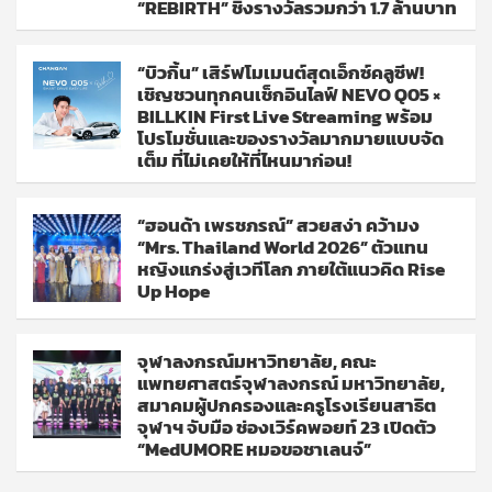
“REBIRTH” ชิงรางวัลรวมกว่า 1.7 ล้านบาท
“บิวกิ้น” เสิร์ฟโมเมนต์สุดเอ็กซ์คลูซีฟ!
เชิญชวนทุกคนเช็กอินไลฟ์ NEVO Q05 ×
BILLKIN First Live Streaming พร้อม
โปรโมชั่นและของรางวัลมากมายแบบจัด
เต็ม ที่ไม่เคยให้ที่ไหนมาก่อน!
“ฮอนด้า เพรชภรณ์” สวยสง่า คว้ามง
“Mrs. Thailand World 2026” ตัวแทน
หญิงแกร่งสู่เวทีโลก ภายใต้แนวคิด Rise
Up Hope
จุฬาลงกรณ์มหาวิทยาลัย, คณะ
แพทยศาสตร์จุฬาลงกรณ์ มหาวิทยาลัย,
สมาคมผู้ปกครองและครูโรงเรียนสาธิต
จุฬาฯ จับมือ ช่องเวิร์คพอยท์ 23 เปิดตัว
“MedUMORE หมอขอชาเลนจ์”