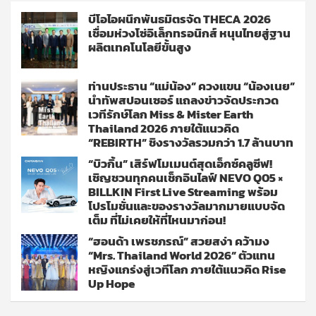
บีโอไอผนึกพันธมิตรจัด THECA 2026
เชื่อมห่วงโซ่อิเล็กทรอนิกส์ หนุนไทยสู่ฐาน
ผลิตเทคโนโลยีขั้นสูง
ท่านประธาน “แม่น้อง” ควงแขน “น้องเนย”
นำทัพสปอนเซอร์ แถลงข่าวจัดประกวด
เวทีรักษ์โลก Miss & Mister Earth
Thailand 2026 ภายใต้แนวคิด
“REBIRTH” ชิงรางวัลรวมกว่า 1.7 ล้านบาท
“บิวกิ้น” เสิร์ฟโมเมนต์สุดเอ็กซ์คลูซีฟ!
เชิญชวนทุกคนเช็กอินไลฟ์ NEVO Q05 ×
BILLKIN First Live Streaming พร้อม
โปรโมชั่นและของรางวัลมากมายแบบจัด
เต็ม ที่ไม่เคยให้ที่ไหนมาก่อน!
“ฮอนด้า เพรชภรณ์” สวยสง่า คว้ามง
“Mrs. Thailand World 2026” ตัวแทน
หญิงแกร่งสู่เวทีโลก ภายใต้แนวคิด Rise
Up Hope