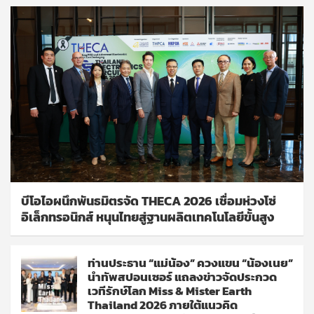
บีโอไอผนึกพันธมิตรจัด THECA 2026 เชื่อมห่วงโซ่
อิเล็กทรอนิกส์ หนุนไทยสู่ฐานผลิตเทคโนโลยีขั้นสูง
ท่านประธาน “แม่น้อง” ควงแขน “น้องเนย”
นำทัพสปอนเซอร์ แถลงข่าวจัดประกวด
เวทีรักษ์โลก Miss & Mister Earth
Thailand 2026 ภายใต้แนวคิด