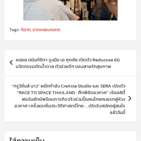
Tags:
ดิอาท
,
ปากคลองตลาด
แนะแนว
หน่อย ปนันท์ชิตา จูงมือ เอ ศุภชัย เปิดตัว Reducose EG
เรื่อง
นวัตกรรมตัดน้ำตาล ตัวช่วยดีๆ ของสายรักสุขภาพ
“ทรูวิชั่นส์ นาว” ผนึกกำลัง CreAsia Studio และ SERA เปิดตัว
“RACE TO SPACE THAILAND : ศึกพิชิตอวกาศ” เรียลลิตี้
ฟอร์มยักษ์พร้อมภารกิจจริงร่วมปั้นคนไทยคนแรกสู่ห้วง
อวกาศ ! ครั้งแรกในประวัติศาสตร์ไทย … เปิดรับสมัครผู้สนใจ
แล้ววันนี้
ใส่ความเห็น