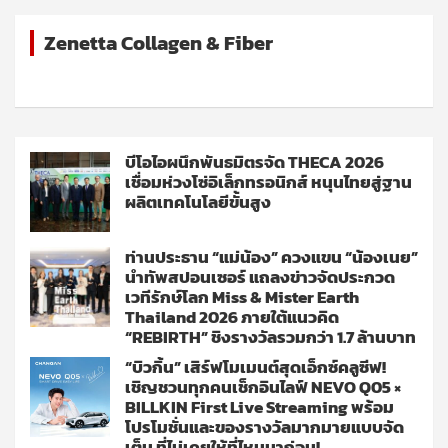
Zenetta Collagen & Fiber
บีโอไอผนึกพันธมิตรจัด THECA 2026
เชื่อมห่วงโซ่อิเล็กทรอนิกส์ หนุนไทยสู่ฐาน
ผลิตเทคโนโลยีขั้นสูง
ท่านประธาน “แม่น้อง” ควงแขน “น้องเนย”
นำทัพสปอนเซอร์ แถลงข่าวจัดประกวด
เวทีรักษ์โลก Miss & Mister Earth
Thailand 2026 ภายใต้แนวคิด
“REBIRTH” ชิงรางวัลรวมกว่า 1.7 ล้านบาท
“บิวกิ้น” เสิร์ฟโมเมนต์สุดเอ็กซ์คลูซีฟ!
เชิญชวนทุกคนเช็กอินไลฟ์ NEVO Q05 ×
BILLKIN First Live Streaming พร้อม
โปรโมชั่นและของรางวัลมากมายแบบจัด
เต็ม ที่ไม่เคยให้ที่ไหนมาก่อน!