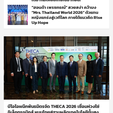
“ฮอนด้า เพรชภรณ์” สวยสง่า คว้ามง
“Mrs. Thailand World 2026” ตัวแทน
หญิงแกร่งสู่เวทีโลก ภายใต้แนวคิด Rise
Up Hope
บีโอไอผนึกพันธมิตรจัด THECA 2026 เชื่อมห่วงโซ่
อิเล็กทรอนิกส์ หนุนไทยสู่ฐานผลิตเทคโนโลยีขั้นสูง