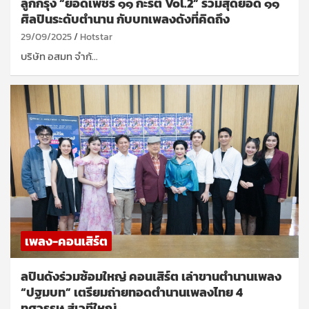
ลูกกรุง “ยอดเพชร ๑๑ กะรัต Vol.2” รวมสุดยอด ๑๑
ศิลปินระดับตำนาน กับบทเพลงดังที่คิดถึง
29/09/2025
Hotstar
บริษัท อสมท จำกั…
เพลง-คอนเสิร์ต
ลปินดังร่วมซ้อมใหญ่ คอนเสิร์ต เล่าขานตำนานเพลง
“ปฐมบท” เตรียมถ่ายทอดตำนานเพลงไทย 4
ทศวรรษ สู่เวทีใหญ่