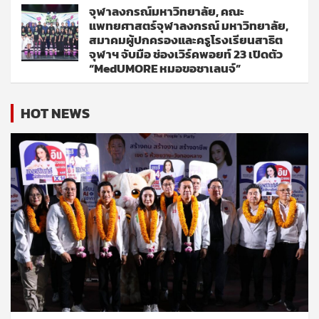
จุฬาลงกรณ์มหาวิทยาลัย, คณะ
แพทยศาสตร์จุฬาลงกรณ์ มหาวิทยาลัย,
สมาคมผู้ปกครองและครูโรงเรียนสาธิต
จุฬาฯ จับมือ ช่องเวิร์คพอยท์ 23 เปิดตัว
“MedUMORE หมอขอชาเลนจ์”
HOT NEWS