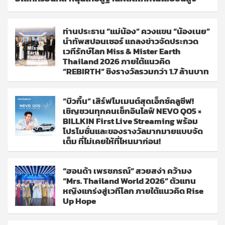
ท่านประธาน “แม่น้อง” ควงแขน “น้องเนย”
นำทัพสปอนเซอร์ แถลงข่าวจัดประกวด
เวทีรักษ์โลก Miss & Mister Earth
Thailand 2026 ภายใต้แนวคิด
“REBIRTH” ชิงรางวัลรวมกว่า 1.7 ล้านบาท
“บิวกิ้น” เสิร์ฟโมเมนต์สุดเอ็กซ์คลูซีฟ!
เชิญชวนทุกคนเช็กอินไลฟ์ NEVO Q05 ×
BILLKIN First Live Streaming พร้อม
โปรโมชั่นและของรางวัลมากมายแบบจัด
เต็ม ที่ไม่เคยให้ที่ไหนมาก่อน!
“ฮอนด้า เพรชภรณ์” สวยสง่า คว้ามง
“Mrs. Thailand World 2026” ตัวแทน
หญิงแกร่งสู่เวทีโลก ภายใต้แนวคิด Rise
Up Hope