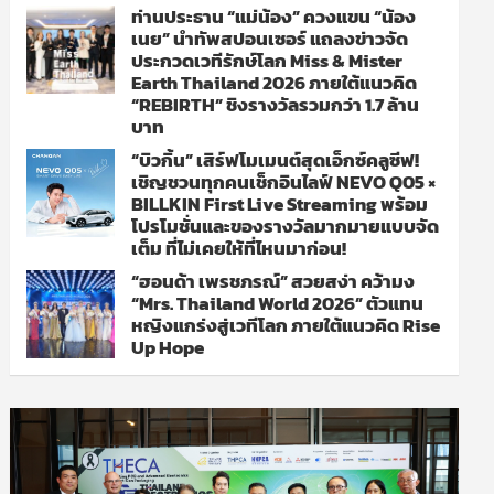
ท่านประธาน “แม่น้อง” ควงแขน “น้อง
เนย” นำทัพสปอนเซอร์ แถลงข่าวจัด
ประกวดเวทีรักษ์โลก Miss & Mister
Earth Thailand 2026 ภายใต้แนวคิด
“REBIRTH” ชิงรางวัลรวมกว่า 1.7 ล้าน
บาท
“บิวกิ้น” เสิร์ฟโมเมนต์สุดเอ็กซ์คลูซีฟ!
เชิญชวนทุกคนเช็กอินไลฟ์ NEVO Q05 ×
BILLKIN First Live Streaming พร้อม
โปรโมชั่นและของรางวัลมากมายแบบจัด
เต็ม ที่ไม่เคยให้ที่ไหนมาก่อน!
“ฮอนด้า เพรชภรณ์” สวยสง่า คว้ามง
“Mrs. Thailand World 2026” ตัวแทน
หญิงแกร่งสู่เวทีโลก ภายใต้แนวคิด Rise
Up Hope