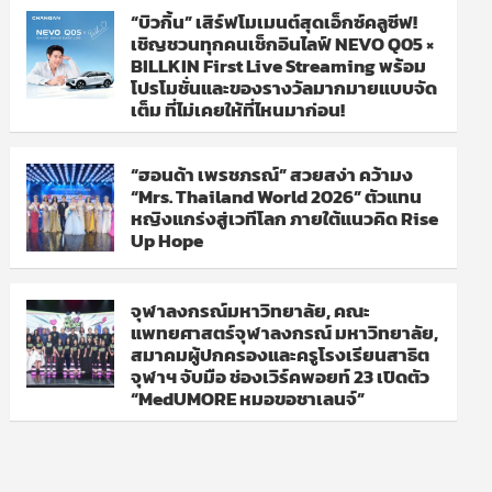
“บิวกิ้น” เสิร์ฟโมเมนต์สุดเอ็กซ์คลูซีฟ!
เชิญชวนทุกคนเช็กอินไลฟ์ NEVO Q05 ×
BILLKIN First Live Streaming พร้อม
โปรโมชั่นและของรางวัลมากมายแบบจัด
เต็ม ที่ไม่เคยให้ที่ไหนมาก่อน!
“ฮอนด้า เพรชภรณ์” สวยสง่า คว้ามง
“Mrs. Thailand World 2026” ตัวแทน
หญิงแกร่งสู่เวทีโลก ภายใต้แนวคิด Rise
Up Hope
จุฬาลงกรณ์มหาวิทยาลัย, คณะ
แพทยศาสตร์จุฬาลงกรณ์ มหาวิทยาลัย,
สมาคมผู้ปกครองและครูโรงเรียนสาธิต
จุฬาฯ จับมือ ช่องเวิร์คพอยท์ 23 เปิดตัว
“MedUMORE หมอขอชาเลนจ์”