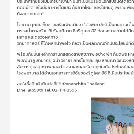
ประเทศไทยยังไม่มีใครนำเข้ามา มีเราเป็นแบรนด์แรกแบรนด์เดียวที่ใช
ที่ตัดน้ำตาลในมื้ออาหารได้แล้ว ก็อยากให้มาลองใช้กันดู เพราะเพียงแค
ถึงอนาคตเลย”
โดย เอ ศุภชัย ก็กล่าวเสริมเพิ่มเติมว่า “ตัวพี่เอ ปกติเป็นคนทานเ
ตรวจน้ำตาลด้วย ก็ได้ผลดีมาก คือรีดูโคส อีจี ก่อนจะวางขายไ
หลาย และตรวจผลทาง
วิทยาศาสตร์ ก็ได้ผลที่น่าพอใจ ถือว่าเป็นผลิตภัณฑ์ที่มีประโยชน์ที่
พร้อมกันนั้นเหล่าดารานักแสดงสายสุขภาพ อย่าง พีท กันตพร หาญพ
พิชญ์นาฏ สาขากร, จีน่า วิรายา ภัทรโชคชัย, อุ้ม ลักขณา วัธนวงส
ลับการดูแลสุขภาพของตัวเอง และยอมรับว่าถูกใจกับประโยชน์ของRed
โรงพยาบาล ได้อ่านเอกสารการวิจัยของรีดูโคส อีจี ก็เห็นประโยชน์
สนใจซื้อสินค้าติดต่อที่FB :Pananchita Thailand
Line : @p59th Tel. 02-114-3595