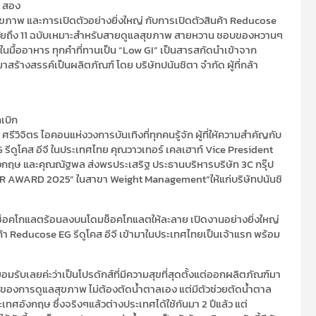
์ สอง
ขภาพ และการเปิดตัวอย่างยิ่งใหญ่ กับการเปิดตัวสินค้า Reducose
านวิจัยถึง 11 ฉบับเหมาะสำหรับสายดูแลสุขภาพ สายหวาน ชอบของหวานๆ
นมื้ออาหาร ทุกคำที่ทานเป็น “Low GI” เป็นสารสกัดนำเข้าจาก
สร้างสรรค์เป็นผลิตภัณฑ์ โดย บริษัทปนันชิตา จำกัด ผู้ที่กล้า
กเบิก
วิจิตร ไอคอนแห่งวงการบันเทิงที่ทุกคนรู้จัก ผู้ที่ให้ความสำคัญกับ
ดูโคส อีจี ในประเทศไทย คุณวาวเทอร์ เคลเฮาท์ Vice President
งกฤษ และคุณณัฐพล ส่งพรประเสริฐ ประธานบริหารบริษัท 3C กรุ๊ป
 AWARD 2025” ในสาขา Weight Management”ให้แก่บริษัทปนันชิ
วท์ช็อคโกแลตร้อนลงบนโดมช็อคโกแลตให้ละลาย เปิดงานอย่างยิ่งใหญ่
า Reducose EG รีดูโคส อีจี เข้ามาในประเทศไทยเป็นเจ้าแรก พร้อม
“ยอมรับเลยค่ะว่าเป็นโปรดักส์ที่มีความสุขที่สุดตั้งแต่ออกผลิตภัณฑ์มา
่องของการดูแลสุขภาพ ไม่ต้องตัดน้ำตาลเอง แต่มีตัวช่วยตัดน้ำตาล
เทศอังกฤษ ซึ่งจริงๆแล้วต่างประเทศได้ใช้กันมา 2 ปีแล้ว แต่