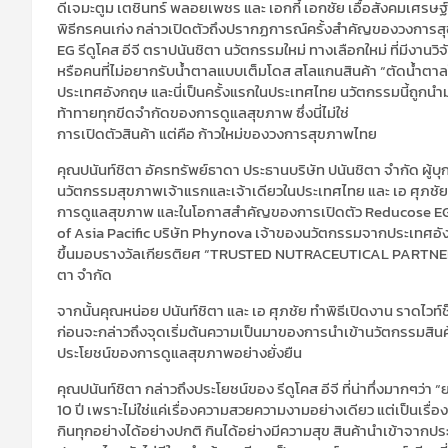
ดีเจมะตูม เตชินทร์ พลอยเพชร และ เอกกี้ เอกชัย เอื้อสังคมเศรษฐ
พิธีกรคนเก่ง กล่าวเปิดตัวถึงปรากฏการณ์ครั้งสำคัญของวงการสุ
EG รีดูโคส อีจี ตราปนันชิตา นวัตกรรมใหม่ ทางเลือกใหม่ ที่มีง
หรือคนที่ไม่อยากรับน้ำตาลแบบเต็มโดส สโลแกนสินค้า “ตัดน้ำตาลใ
ประเทศอังกฤษ และนี่เป็นครั้งแรกในประเทศไทย นวัตกรรมนี้ถูกนำมา
ท้าทายทุกขีดจำกัดของการดูแลสุขภาพ ซึ่งนี่ไม่ใช่
การเปิดตัวสินค้า แต่คือ ก้าวใหม่ของวงการสุขภาพไทย
คุณปนันท์ชิตา อัครทรัพย์ธาดา ประธานบริษัท ปนันชิตา จำกัด ผู้บุ
นวัตกรรมสุขภาพเจ้าแรกและเจ้าเดียวในประเทศไทย และ เอ ศุภชัย ศรี
การดูแลสุขภาพ และในโอกาสสำคัญของการเปิดตัว Reducose EG รี
of Asia Pacific บริษัท Phynova เจ้าของนวัตกรรมจากประเทศอั
ขึ้นมอบรางวัลเกียรติยศ “TRUSTED NUTRACEUTICAL PARTNER
ตา จำกัด
จากนั้นคุณหน่อย ปนันท์ชิตา และ เอ ศุภชัย ทำพิธีเปิดงาน ราดไ
ก่อนจะกล่าวถึงจุดเริ่มต้นความเป็นมาของการนำเข้านวัตกรรมสินค้
ประโยชน์ของการดูแลสุขภาพอย่างยั่งยืน
คุณปนันท์ชิตา กล่าวถึงประโยชน์ของ รีดูโคส อีจี ที่น่าทึ่งมากๆว่า 
10 ปี เพราะไม่ใช่แค่เรื่องความสวยความงามอย่างเดียว แต่เป็นเรื
กินทุกอย่างได้อย่างปกติ กินได้อย่างมีความสุข สินค้านำเข้าจากประ