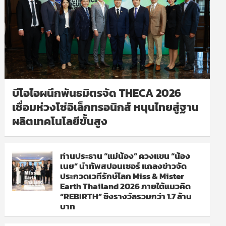
บีโอไอผนึกพันธมิตรจัด THECA 2026
เชื่อมห่วงโซ่อิเล็กทรอนิกส์ หนุนไทยสู่ฐาน
ผลิตเทคโนโลยีขั้นสูง
ท่านประธาน “แม่น้อง” ควงแขน “น้อง
เนย” นำทัพสปอนเซอร์ แถลงข่าวจัด
ประกวดเวทีรักษ์โลก Miss & Mister
Earth Thailand 2026 ภายใต้แนวคิด
“REBIRTH” ชิงรางวัลรวมกว่า 1.7 ล้าน
บาท