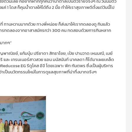
้ตัวนี้เลย ก็อยากฝากทุกคนว่าน้ำตาลเป็นตัวร้ายจริงๆ ณ วันนี้มีตัว
่ 1 โดส ก็คุมน้ำตาลให้ได้ถึง 2 มื้อ ทำให้เราสุขภาพดีตั้งแต่วันนี้ไป
ต็มที่ ทานหวานมากด้วย ทางพี่หน่อย ก็ส่งมาให้เราทดลองดู กินแล้ว
ด้มีการทดลองจากอาสาสมัครกว่า 300 คน ทดสอบด้วยการกินหลาก
ดีมากๆ”
าณิชย์, แก้มบุ๋ม ปรียาดา สิทธาไชย, เป้ย ปานวาด เหมมณี, เมย์
์ศิริ และ เทรนเนอร์สาวสวย แอน มนัสนันท์ นาคลดา ก็ได้มาเผยเคล็ด
ucose EG รีดูโคส อีจี โดยเฉพาะ พีท กันตพร ซึ่งเป็นผู้บริหาร
ว่าเป็นนวัตกรรมใหม่ในการดูแลสุขภาพที่น่าทึ่งมากจริงๆ