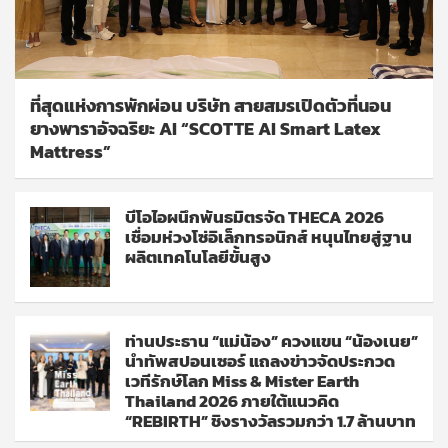
ที่สุดแห่งการพักผ่อน บริษัท สายสมรเปิดตัวที่นอน
ยางพาราอัจฉริยะ AI “SCOTTE AI Smart Latex
Mattress”
บีโอไอผนึกพันธมิตรจัด THECA 2026
เชื่อมห่วงโซ่อิเล็กทรอนิกส์ หนุนไทยสู่ฐาน
ผลิตเทคโนโลยีขั้นสูง
ท่านประธาน “แม่น้อง” ควงแขน “น้องเนย”
นำทัพสปอนเซอร์ แถลงข่าวจัดประกวด
เวทีรักษ์โลก Miss & Mister Earth
Thailand 2026 ภายใต้แนวคิด
“REBIRTH” ชิงรางวัลรวมกว่า 1.7 ล้านบาท