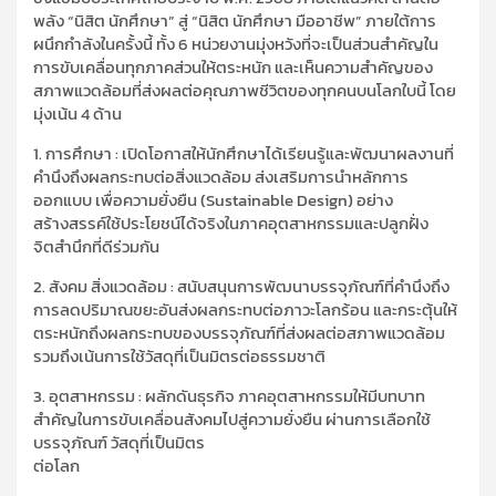
พลัง “นิสิต นักศึกษา” สู่ “นิสิต นักศึกษา มืออาชีพ” ภายใต้การ
ผนึกกำลังในครั้งนี้ ทั้ง 6 หน่วยงานมุ่งหวังที่จะเป็นส่วนสำคัญใน
การขับเคลื่อนทุกภาคส่วนให้ตระหนัก และเห็นความสำคัญของ
สภาพแวดล้อมที่ส่งผลต่อคุณภาพชีวิตของทุกคนบนโลกใบนี้ โดย
มุ่งเน้น 4 ด้าน
1. การศึกษา : เปิดโอกาสให้นักศึกษาได้เรียนรู้และพัฒนาผลงานที่
คำนึงถึงผลกระทบต่อสิ่งแวดล้อม ส่งเสริมการนำหลักการ
ออกแบบ เพื่อความยั่งยืน (Sustainable Design) อย่าง
สร้างสรรค์ใช้ประโยชน์ได้จริงในภาคอุตสาหกรรมและปลูกฝั่ง
จิตสำนึกที่ดีร่วมกัน
2. สังคม สิ่งแวดล้อม : สนับสนุนการพัฒนาบรรจุภัณฑ์ที่คำนึงถึง
การลดปริมาณขยะอันส่งผลกระทบต่อภาวะโลกร้อน และกระตุ้นให้
ตระหนักถึงผลกระทบของบรรจุภัณฑ์ที่ส่งผลต่อสภาพแวดล้อม
รวมถึงเน้นการใช้วัสดุที่เป็นมิตรต่อธรรมชาติ
3. อุตสาหกรรม : ผลักดันธุรกิจ ภาคอุตสาหกรรมให้มีบทบาท
สำคัญในการขับเคลื่อนสังคมไปสู่ความยั่งยืน ผ่านการเลือกใช้
บรรจุภัณฑ์ วัสดุที่เป็นมิตร
ต่อโลก