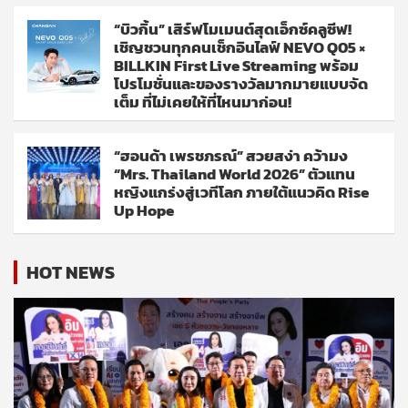
“บิวกิ้น” เสิร์ฟโมเมนต์สุดเอ็กซ์คลูซีฟ!
เชิญชวนทุกคนเช็กอินไลฟ์ NEVO Q05 ×
BILLKIN First Live Streaming พร้อม
โปรโมชั่นและของรางวัลมากมายแบบจัด
เต็ม ที่ไม่เคยให้ที่ไหนมาก่อน!
“ฮอนด้า เพรชภรณ์” สวยสง่า คว้ามง
“Mrs. Thailand World 2026” ตัวแทน
หญิงแกร่งสู่เวทีโลก ภายใต้แนวคิด Rise
Up Hope
HOT NEWS