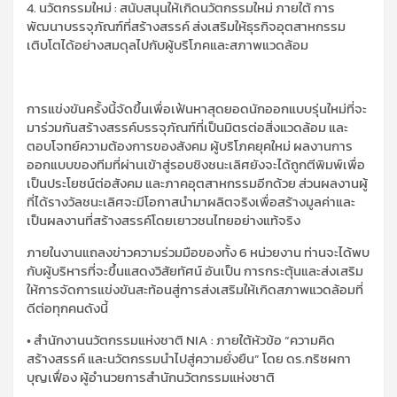
4. นวัตกรรมใหม่ : สนับสนุนให้เกิดนวัตกรรมใหม่ ภายใต้ การ
พัฒนาบรรจุภัณฑ์ที่สร้างสรรค์ ส่งเสริมให้ธุรกิจอุตสาหกรรม
เติบโตได้อย่างสมดุลไปกับผู้บริโภคและสภาพแวดล้อม
การแข่งขันครั้งนี้จัดขึ้นเพื่อเฟ้นหาสุดยอดนักออกแบบรุ่นใหม่ที่จะ
มาร่วมกันสร้างสรรค์บรรจุภัณฑ์ที่เป็นมิตรต่อสิ่งแวดล้อม และ
ตอบโจทย์ความต้องการของสังคม ผู้บริโภคยุคใหม่ ผลงานการ
ออกแบบของทีมที่ผ่านเข้าสู่รอบชิงชนะเลิศยังจะได้ถูกตีพิมพ์เพื่อ
เป็นประโยชน์ต่อสังคม และภาคอุตสาหกรรมอีกด้วย ส่วนผลงานผู้
ที่ได้รางวัลชนะเลิศจะมีโอกาสนำมาผลิตจริงเพื่อสร้างมูลค่าและ
เป็นผลงานที่สร้างสรรค์โดยเยาวชนไทยอย่างแท้จริง
ภายในงานแถลงข่าวความร่วมมือของทั้ง 6 หน่วยงาน ท่านจะได้พบ
กับผู้บริหารที่จะขึ้นแสดงวิสัยทัศน์ อันเป็น การกระตุ้นและส่งเสริม
ให้การจัดการแข่งขันสะท้อนสู่การส่งเสริมให้เกิดสภาพแวดล้อมที่
ดีต่อทุกคนดังนี้
• สำนักงานนวัตกรรมแห่งชาติ NIA : ภายใต้หัวข้อ “ความคิด
สร้างสรรค์ และนวัตกรรมนำไปสู่ความยั่งยืน” โดย ดร.กริชผกา
บุญเฟื่อง ผู้อำนวยการสำนักนวัตกรรมแห่งชาติ