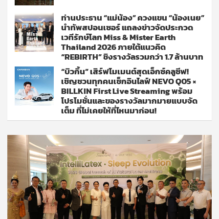
ท่านประธาน “แม่น้อง” ควงแขน “น้องเนย”
นำทัพสปอนเซอร์ แถลงข่าวจัดประกวด
เวทีรักษ์โลก Miss & Mister Earth
Thailand 2026 ภายใต้แนวคิด
“REBIRTH” ชิงรางวัลรวมกว่า 1.7 ล้านบาท
“บิวกิ้น” เสิร์ฟโมเมนต์สุดเอ็กซ์คลูซีฟ!
เชิญชวนทุกคนเช็กอินไลฟ์ NEVO Q05 ×
BILLKIN First Live Streaming พร้อม
โปรโมชั่นและของรางวัลมากมายแบบจัด
เต็ม ที่ไม่เคยให้ที่ไหนมาก่อน!