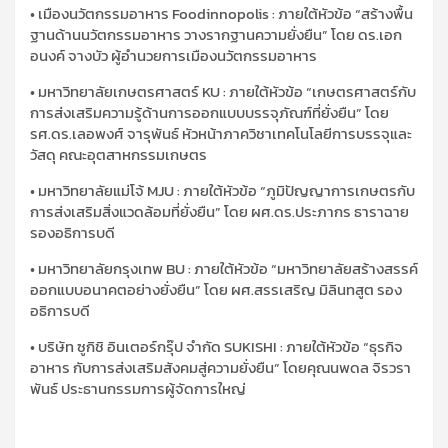
• เมืองนวัตกรรมอาหาร Foodinnopolis : ภายใต้หัวข้อ “สร้างพื้น
ฐานด้านนวัตกรรมอาหาร วางรากฐานความยั่งยืน” โดย ดร.เอก
อนงค์ จางบัว ผู้อำนวยการเมืองนวัตกรรมอาหาร
• มหาวิทยาลัยเกษตรศาสตร์ KU : ภายใต้หัวข้อ “เกษตรศาสตร์กับ
การส่งเสริมความรู้ด้านการออกแบบบรรจุภัณฑ์ที่ยั่งยืน” โดย
รศ.ดร.เลอพงศ์ จารุพันธ์ หัวหน้าภาควิชาเทคโนโลยีการบรรจุและ
วัสดุ คณะอุตสาหกรรมเกษตร
• มหาวิทยาลัยแม่โจ้ MJU : ภายใต้หัวข้อ “ภูมิปัญญาการเกษตรกับ
การส่งเสริมสิ่งแวดล้อมที่ยั่งยืน” โดย ผศ.ดร.ประภากร ธาราฉาย
รองอธิการบดี
• มหาวิทยาลัยกรุงเทพ BU : ภายใต้หัวข้อ “มหาวิทยาลัยสร้างสรรค์
ออกแบบอนาคตอย่างยั่งยืน” โดย ผศ.สรรเสริญ มิลินทสูต รอง
อธิการบดี
• บริษัท ซูกิชิ อินเตอร์กรุ๊ป จำกัด SUKISHI : ภายใต้หัวข้อ “ธุรกิจ
อาหาร กับการส่งเสริมสังคมสู่ความยั่งยืน” โดยคุณนพดล จิรวรา
พันธ์ ประธานกรรมการผู้จัดการใหญ่