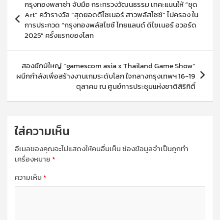
กรุงทองพลาซ่า จับมือ กระทรวงวัฒนธรรม เทคะแนนให้ “ชุด
เรื่อง
Art” คว้ารางวัล “สุดยอดดีไซเนอร์ สาวพลัสไซซ์” ไปครอง ใน
การประกวด “กรุงทองพลัสไซซ์ ไทยแลนด์ ดีไซเนอร์ อวอร์ด
2025” ครั้งแรกของโลก
สองยักษ์ใหญ่ “gamescom asia x Thailand Game Show”
ผนึกกำลังเพื่อสร้างงานเกมระดับโลก ใจกลางกรุงเทพฯ 16-19
ตุลาคม ณ ศูนย์การประชุมแห่งชาติสิริกิติ์
ใส่ความเห็น
อีเมลของคุณจะไม่แสดงให้คนอื่นเห็น
ช่องข้อมูลจำเป็นถูกทำ
เครื่องหมาย
*
ความเห็น
*