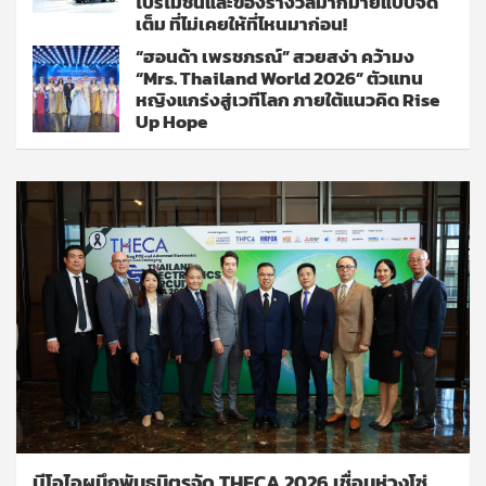
โปรโมชั่นและของรางวัลมากมายแบบจัด
เต็ม ที่ไม่เคยให้ที่ไหนมาก่อน!
“ฮอนด้า เพรชภรณ์” สวยสง่า คว้ามง
“Mrs. Thailand World 2026” ตัวแทน
หญิงแกร่งสู่เวทีโลก ภายใต้แนวคิด Rise
Up Hope
บีโอไอผนึกพันธมิตรจัด THECA 2026 เชื่อมห่วงโซ่