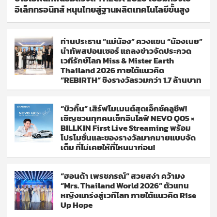
อิเล็กทรอนิกส์ หนุนไทยสู่ฐานผลิตเทคโนโลยีขั้นสูง
ท่านประธาน “แม่น้อง” ควงแขน “น้องเนย”
นำทัพสปอนเซอร์ แถลงข่าวจัดประกวด
เวทีรักษ์โลก Miss & Mister Earth
Thailand 2026 ภายใต้แนวคิด
“REBIRTH” ชิงรางวัลรวมกว่า 1.7 ล้านบาท
“บิวกิ้น” เสิร์ฟโมเมนต์สุดเอ็กซ์คลูซีฟ!
เชิญชวนทุกคนเช็กอินไลฟ์ NEVO Q05 ×
BILLKIN First Live Streaming พร้อม
โปรโมชั่นและของรางวัลมากมายแบบจัด
เต็ม ที่ไม่เคยให้ที่ไหนมาก่อน!
“ฮอนด้า เพรชภรณ์” สวยสง่า คว้ามง
“Mrs. Thailand World 2026” ตัวแทน
หญิงแกร่งสู่เวทีโลก ภายใต้แนวคิด Rise
Up Hope