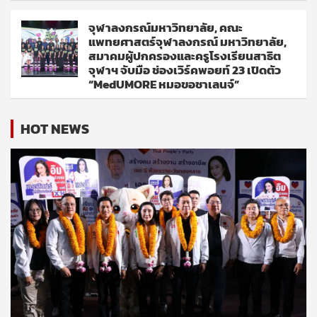
จุฬาลงกรณ์มหาวิทยาลัย, คณะ
แพทยศาสตร์จุฬาลงกรณ์ มหาวิทยาลัย,
สมาคมผู้ปกครองและครูโรงเรียนสาธิต
จุฬาฯ จับมือ ช่องเวิร์คพอยท์ 23 เปิดตัว
“MedUMORE หมอขอชาเลนจ์”
HOT NEWS