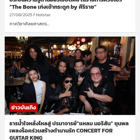
“The Bone เก่งเข้ากระดูก by ศิริราช”
27/08/2025
Hotstar
ภาควิชาศัลยศาสตร…
ข่าวบันเทิง
ธารน้ำใจหลั่งไหลสู่ ปรมาจารย์”แหลม มอริสัน” ขุนพล
เพลงร็อคร่วมสร้างตำนานรัก CONCERT FOR
GUITAR KING