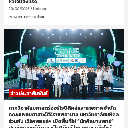
หัวใจแข็งแรง
28/08/2025
Hotstar
โรงพยาบาลรามคำแห…
ข่าวประชาสัมพันธ์
ภาควิชาศัลยศาสตร์ออร์โธปิดิคส์และกายภาพบำบัด
คณะแพทยศาสตร์ศิริราชพยาบาล มหาวิทยาลัยมหิดล
ร่วมกับ เวิร์คพอยท์ฯ เปิดพื้นที่ให้ “นักศึกษาแพทย์”
ประชันความรู้ด้านออร์โธปิดิคส์ ในรายการควิซโชว์