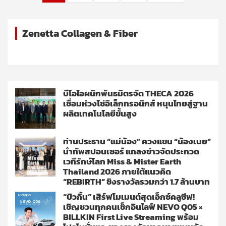
pagination
Zenetta Collagen & Fiber
บีโอไอผนึกพันธมิตรจัด THECA 2026
เชื่อมห่วงโซ่อิเล็กทรอนิกส์ หนุนไทยสู่ฐาน
ผลิตเทคโนโลยีขั้นสูง
ท่านประธาน “แม่น้อง” ควงแขน “น้องเนย”
นำทัพสปอนเซอร์ แถลงข่าวจัดประกวด
เวทีรักษ์โลก Miss & Mister Earth
Thailand 2026 ภายใต้แนวคิด
“REBIRTH” ชิงรางวัลรวมกว่า 1.7 ล้านบาท
“บิวกิ้น” เสิร์ฟโมเมนต์สุดเอ็กซ์คลูซีฟ!
เชิญชวนทุกคนเช็กอินไลฟ์ NEVO Q05 ×
BILLKIN First Live Streaming พร้อม