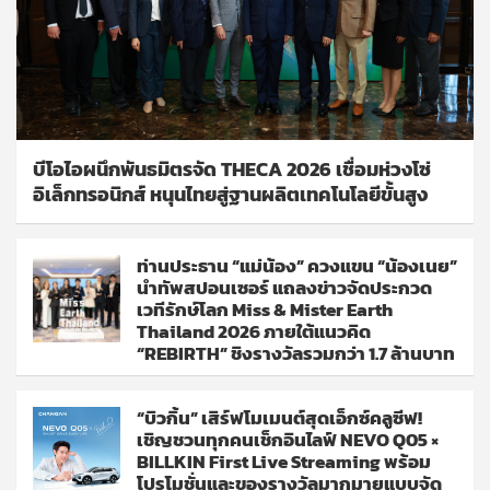
บีโอไอผนึกพันธมิตรจัด THECA 2026 เชื่อมห่วงโซ่
อิเล็กทรอนิกส์ หนุนไทยสู่ฐานผลิตเทคโนโลยีขั้นสูง
ท่านประธาน “แม่น้อง” ควงแขน “น้องเนย”
นำทัพสปอนเซอร์ แถลงข่าวจัดประกวด
เวทีรักษ์โลก Miss & Mister Earth
Thailand 2026 ภายใต้แนวคิด
“REBIRTH” ชิงรางวัลรวมกว่า 1.7 ล้านบาท
“บิวกิ้น” เสิร์ฟโมเมนต์สุดเอ็กซ์คลูซีฟ!
เชิญชวนทุกคนเช็กอินไลฟ์ NEVO Q05 ×
BILLKIN First Live Streaming พร้อม
โปรโมชั่นและของรางวัลมากมายแบบจัด