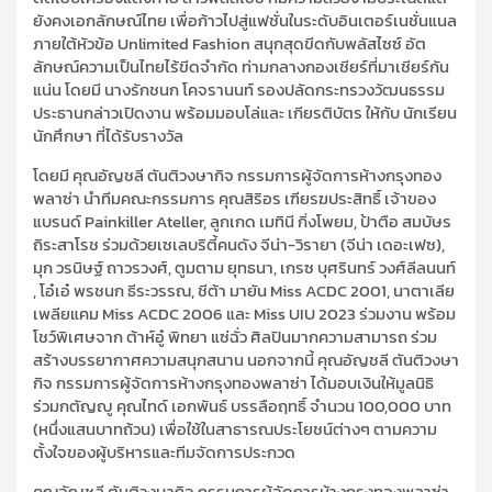
ยังคงเอกลักษณ์ไทย เพื่อก้าวไปสู่แฟชั่นในระดับอินเตอร์เนชั่นแนล
ภายใต้หัวข้อ Unlimited Fashion สนุกสุดขีดกับพลัสไซซ์ อัต
ลักษณ์ความเป็นไทยไร้ขีดจำกัด ท่ามกลางกองเชียร์ที่มาเชียร์กัน
แน่น โดยมี นางรักชนก โคจรานนท์ รองปลัดกระทรวงวัฒนธรรม
ประธานกล่าวเปิดงาน พร้อมมอบโล่และ เกียรติบัตร ให้กับ นักเรียน
นักศึกษา ที่ได้รับรางวัล
โดยมี คุณอัญชลี ตันติวงษากิจ กรรมการผู้จัดการห้างกรุงทอง
พลาซ่า นำทีมคณะกรรมการ คุณสิริอร เฑียรฆประสิทธิ์ เจ้าของ
แบรนด์ Painkiller Ateller, ลูกเกด เมทินี กิ่งโพยม, ป้าตือ สมบัษร
ถิระสาโรช ร่วมด้วยเซเลบริตี้คนดัง จีน่า-วิรายา (จีน่า เดอะเฟซ),
มุก วรนิษฐ์ ถาวรวงศ์, ตูมตาม ยุทธนา, เกรซ บุศรินทร์ วงศ์ลีลนนท์
, โอ๋เอ๋ พรชนก ธีระวรรณ, ชีต้า มายัน Miss ACDC 2001, นาตาเลีย
เพลียแคม Miss ACDC 2006 และ Miss UIU 2023 ร่วมงาน พร้อม
โชว์พิเศษจาก ต้าห์อู๋ พิทยา แซ่ฉั่ว ศิลปินมากความสามารถ ร่วม
สร้างบรรยากาศความสนุกสนาน นอกจากนี้ คุณอัญชลี ตันติวงษา
กิจ กรรมการผู้จัดการห้างกรุงทองพลาซ่า ได้มอบเงินให้มูลนิธิ
ร่วมกตัญญู คุณไทด์ เอกพันธ์ บรรลือฤทธิ์ จำนวน 100,000 บาท
(หนึ่งแสนบาทถ้วน) เพื่อใช้ในสาธารณประโยชน์ต่างๆ ตามความ
ตั้งใจของผู้บริหารและทีมจัดการประกวด
คุณอัญชลี ตันติวงษากิจ กรรมการผู้จัดการห้างกรุงทองพลาซ่า