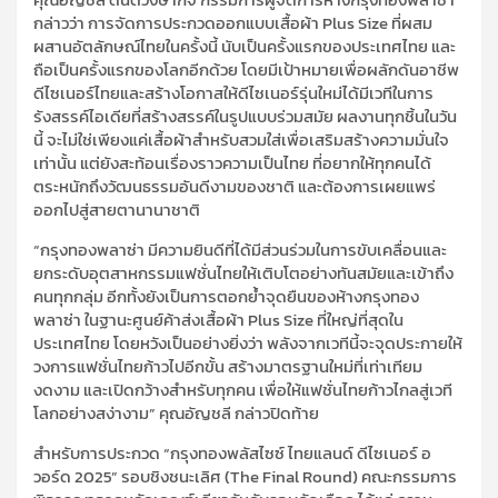
กล่าวว่า การจัดการประกวดออกแบบเสื้อผ้า Plus Size ที่ผสม
ผสานอัตลักษณ์ไทยในครั้งนี้ นับเป็นครั้งแรกของประเทศไทย และ
ถือเป็นครั้งแรกของโลกอีกด้วย โดยมีเป้าหมายเพื่อผลักดันอาชีพ
ดีไซเนอร์ไทยและสร้างโอกาสให้ดีไซเนอร์รุ่นใหม่ได้มีเวทีในการ
รังสรรค์ไอเดียที่สร้างสรรค์ในรูปแบบร่วมสมัย ผลงานทุกชิ้นในวัน
นี้ จะไม่ใช่เพียงแค่เสื้อผ้าสำหรับสวมใส่เพื่อเสริมสร้างความมั่นใจ
เท่านั้น แต่ยังสะท้อนเรื่องราวความเป็นไทย ที่อยากให้ทุกคนได้
ตระหนักถึงวัฒนธรรมอันดีงามของชาติ และต้องการเผยแพร่
ออกไปสู่สายตานานาชาติ
“กรุงทองพลาซ่า มีความยินดีที่ได้มีส่วนร่วมในการขับเคลื่อนและ
ยกระดับอุตสาหกรรมแฟชั่นไทยให้เติบโตอย่างทันสมัยและเข้าถึง
คนทุกกลุ่ม อีกทั้งยังเป็นการตอกย้ำจุดยืนของห้างกรุงทอง
พลาซ่า ในฐานะศูนย์ค้าส่งเสื้อผ้า Plus Size ที่ใหญ่ที่สุดใน
ประเทศไทย โดยหวังเป็นอย่างยิ่งว่า พลังจากเวทีนี้จะจุดประกายให้
วงการแฟชั่นไทยก้าวไปอีกขั้น สร้างมาตรฐานใหม่ที่เท่าเทียม
งดงาม และเปิดกว้างสำหรับทุกคน เพื่อให้แฟชั่นไทยก้าวไกลสู่เวที
โลกอย่างสง่างาม” คุณอัญชลี กล่าวปิดท้าย
สำหรับการประกวด “กรุงทองพลัสไซซ์ ไทยแลนด์ ดีไซเนอร์ อ
วอร์ด 2025” รอบชิงชนะเลิศ (The Final Round) คณะกรรมการ