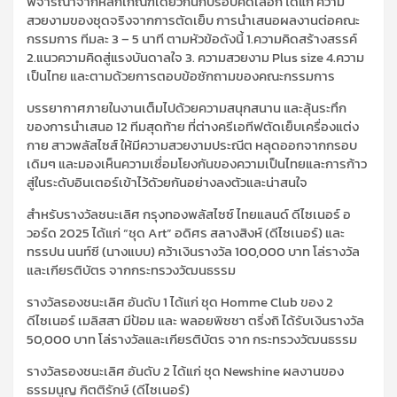
พิจารณาจากหลักเกณฑ์เดียวกันกับรอบคัดเลือก ได้แก่ ความ
สวยงามของชุดจริงจากการตัดเย็บ การนำเสนอผลงานต่อคณะ
กรรมการ ทีมละ 3 – 5 นาที ตามหัวข้อดังนี้ 1.ความคิดสร้างสรรค์
2.แนวความคิดสู่แรงบันดาลใจ 3. ความสวยงาม Plus size 4.ความ
เป็นไทย และตามด้วยการตอบข้อซักถามของคณะกรรมการ
บรรยากาศภายในงานเต็มไปด้วยความสนุกสนาน และลุ้นระทึก
ของการนำเสนอ 12 ทีมสุดท้าย ที่ต่างครีเอทีฟตัดเย็บเครื่องแต่ง
กาย สาวพลัสไซส์ ให้มีความสวยงามประณีต หลุดออกจากกรอบ
เดิมๆ และมองเห็นความเชื่อมโยงกันของความเป็นไทยและการก้าว
สู่ในระดับอินเตอร์เข้าไว้ดัวยกันอย่างลงตัวและน่าสนใจ
สำหรับรางวัลชนะเลิศ กรุงทองพลัสไซซ์ ไทยแลนด์ ดีไซเนอร์ อ
วอร์ด 2025 ได้แก่ “ชุด Art” อดิศร สลางสิงห์ (ดีไซเนอร์) และ
ทรรปน นนท์ซี (นางแบบ) คว้าเงินรางวัล 100,000 บาท โล่รางวัล
และเกียรติบัตร จากกระทรวงวัฒนธรรม
รางวัลรองชนะเลิศ อันดับ 1 ได้แก่ ชุด Homme Club ของ 2
ดีไซเนอร์ เมลิสสา มีป้อม และ พลอยพิชชา ตริ่งถิ ได้รับเงินรางวัล
50,000 บาท โล่รางวัลและเกียรติบัตร จาก กระทรวงวัฒนธรรม
รางวัลรองชนะเลิศ อันดับ 2 ได้แก่ ชุด Newshine ผลงานของ
ธรรมนูญ กิตติรักษ์ (ดีไซเนอร์)