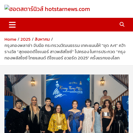
Skip
to
content
ฮอตสตาร์นิวส์ hotstarnews.com
Home
2025
สิงหาคม
กรุงทองพลาซ่า จับมือ กระทรวงวัฒนธรรม เทคะแนนให้ “ชุด Art” คว้า
รางวัล “สุดยอดดีไซเนอร์ สาวพลัสไซซ์” ไปครอง ในการประกวด “กรุง
ทองพลัสไซซ์ ไทยแลนด์ ดีไซเนอร์ อวอร์ด 2025” ครั้งแรกของโลก