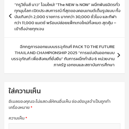
“ทรูวิชั่นส์ นาว” โฉมใหม่! “The NEW is NOW” ผนึกพันธมิตรทั่ว
เรื่อง
ทุกมุมโลก เปิดประสบการณ์ ที่สุดของคอนเทนต์เต็มรูปแบบ ทั้ง
บันเทิงกว่า 2,000 รายการ มากกว่า 30,000 ชั่วโมง และกีฬา
กว่า 11,000 แมตช์ พร้อมปล่อยแพ็กเกจใหม่ทั้งหมด สุดคุ้ม –
เข้าถึงง่ายทุกเจน
ฉีกกฎการออกแบบบรรจุภัณฑ์ PACK TO THE FUTURE
THAILAND CHAMPIONSHIP 2025 “การแข่งขันออกแบบ
บรรจุภัณฑ์ เพื่อสังคมที่ยั่งยืน” กับการผนึกกำลัง 6 หน่วยงาน
ภาครัฐ เอกชนและสถาบันการศึกษา
ใส่ความเห็น
อีเมลของคุณจะไม่แสดงให้คนอื่นเห็น
ช่องข้อมูลจำเป็นถูกทำ
เครื่องหมาย
*
ความเห็น
*