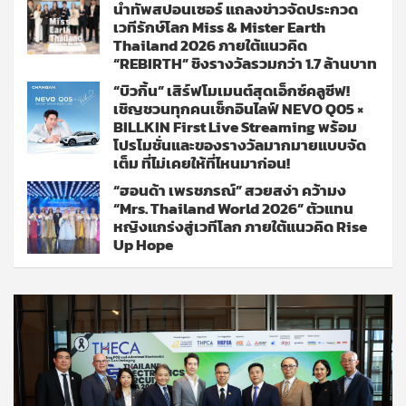
นำทัพสปอนเซอร์ แถลงข่าวจัดประกวด
เวทีรักษ์โลก Miss & Mister Earth
Thailand 2026 ภายใต้แนวคิด
“REBIRTH” ชิงรางวัลรวมกว่า 1.7 ล้านบาท
“บิวกิ้น” เสิร์ฟโมเมนต์สุดเอ็กซ์คลูซีฟ!
เชิญชวนทุกคนเช็กอินไลฟ์ NEVO Q05 ×
BILLKIN First Live Streaming พร้อม
โปรโมชั่นและของรางวัลมากมายแบบจัด
เต็ม ที่ไม่เคยให้ที่ไหนมาก่อน!
“ฮอนด้า เพรชภรณ์” สวยสง่า คว้ามง
“Mrs. Thailand World 2026” ตัวแทน
หญิงแกร่งสู่เวทีโลก ภายใต้แนวคิด Rise
Up Hope