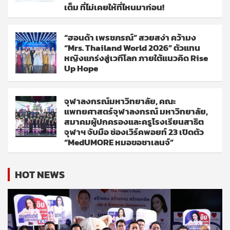
เต็ม ที่ไม่เคยให้ที่ไหนมาก่อน!
“ฮอนด้า เพรชภรณ์” สวยสง่า คว้ามง
“Mrs. Thailand World 2026” ตัวแทน
หญิงแกร่งสู่เวทีโลก ภายใต้แนวคิด Rise
Up Hope
จุฬาลงกรณ์มหาวิทยาลัย, คณะ
แพทยศาสตร์จุฬาลงกรณ์ มหาวิทยาลัย,
สมาคมผู้ปกครองและครูโรงเรียนสาธิต
จุฬาฯ จับมือ ช่องเวิร์คพอยท์ 23 เปิดตัว
“MedUMORE หมอขอชาเลนจ์”
HOT NEWS