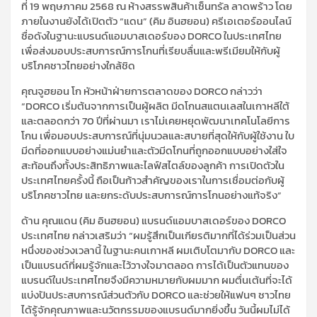
ที่ 19 พฤษภาคม 2568 ณ ห้างสรรพสินค้าเซ็นทรัล ลาดพร้าว โดย
ภายในงานยังได้เปิดตัว “แดน” (คิม อินฮยอน) ครีเอเตอร์ออนไลน์
ชื่อดังในฐานะแบรนด์แอมบาสเดอร์ของ DORCO ในประเทศไทย
เพื่อส่งมอบประสบการณ์การโกนที่เรียบลื่นและพรีเมียมให้กับผู้
บริโภคชาวไทยอย่างใกล้ชิด
คุณจูฮยอน โก หัวหน้าฝ่ายการตลาดของ DORCO กล่าวว่า
“DORCO เริ่มต้นจากการเป็นผู้ผลิต มีดโกนสแตนเลสในเกาหลีใต้
และตลอดกว่า 70 ปีที่ผ่านมา เราไม่เคยหยุดพัฒนาเทคโนโลยีการ
โกน เพื่อมอบประสบการณ์ที่นุ่มนวลและสบายที่สุดให้กับผู้ใช้งาน ใบ
มีดที่ออกแบบอย่างแม่นยำและตัวมีดโกนที่ถูกออกแบบอย่างใส่ใจ
สะท้อนถึงทั้งประสิทธิภาพและไลฟ์สไตล์ของลูกค้า การเปิดตัวใน
ประเทศไทยครั้งนี้ ถือเป็นก้าวสำคัญของเราในการเชื่อมต่อกับผู้
บริโภคชาวไทย และยกระดับประสบการณ์การโกนอย่างแท้จริง”
ด้าน คุณแดน (คิม อินฮยอน) แบรนด์แอมบาสเดอร์ของ DORCO
ประเทศไทย กล่าวเสริมว่า “ผมรู้สึกเป็นเกียรติมากที่ได้ร่วมเป็นส่วน
หนึ่งของช่วงเวลานี้ ในฐานะคนเกาหลี ผมเติบโตมากับ DORCO และ
เป็นแบรนด์ที่ผมรู้จักและไว้วางใจมาตลอด การได้เป็นตัวแทนของ
แบรนด์ในประเทศไทยจึงมีความหมายกับผมมาก ผมตื่นเต้นที่จะได้
แบ่งปันประสบการณ์ส่วนตัวกับ DORCO และช่วยให้แฟนๆ ชาวไทย
ได้รู้จักคุณภาพและนวัตกรรมของแบรนด์มากยิ่งขึ้น วันนี้ผมไม่ได้