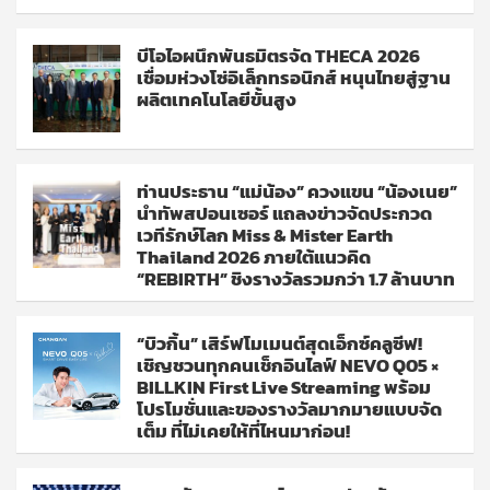
บีโอไอผนึกพันธมิตรจัด THECA 2026
เชื่อมห่วงโซ่อิเล็กทรอนิกส์ หนุนไทยสู่ฐาน
ผลิตเทคโนโลยีขั้นสูง
ท่านประธาน “แม่น้อง” ควงแขน “น้องเนย”
นำทัพสปอนเซอร์ แถลงข่าวจัดประกวด
เวทีรักษ์โลก Miss & Mister Earth
Thailand 2026 ภายใต้แนวคิด
“REBIRTH” ชิงรางวัลรวมกว่า 1.7 ล้านบาท
“บิวกิ้น” เสิร์ฟโมเมนต์สุดเอ็กซ์คลูซีฟ!
เชิญชวนทุกคนเช็กอินไลฟ์ NEVO Q05 ×
BILLKIN First Live Streaming พร้อม
โปรโมชั่นและของรางวัลมากมายแบบจัด
เต็ม ที่ไม่เคยให้ที่ไหนมาก่อน!