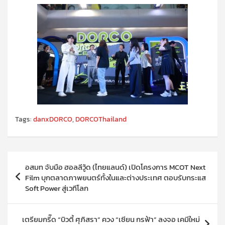
Tags:
danxDORCO
,
DORCOThailand
แนะแนว
อสมท จับมือ ฮอลลีวู้ด (ไทยแลนด์) เปิดโครงการ MCOT Next
เรื่อง
Film บุกตลาดภาพยนตร์ทั้งในและต่างประเทศ ตอบรับกระแส
Soft Power สู่เวทีโลก
เตรียมกรี๊ด “บิวตี้ ศุภิสรา” ควง “เซียน กรฟ้า” ลงจอ เคมีใหม่