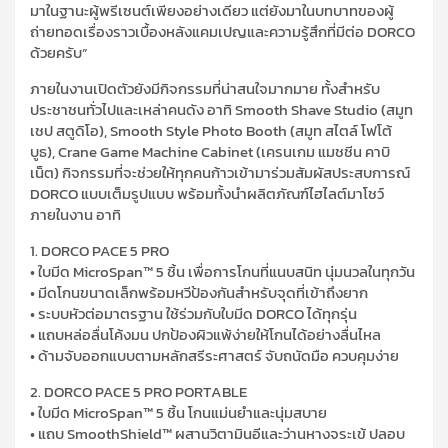
มาในฐานะผู้พรีเซนต์เพียงอย่างเดียว แต่ยังมาในบทบาทของผู้
ถ่ายทอดเรื่องราวเบื้องหลังแคมเปญและความรู้สึกที่มีต่อ DORCO
ด้วยครับ”
ภายในงานเปิดตัวยังมีกิจกรรมที่น่าสนใจมากมาย ทั้งสำหรับ
ประชาชนทั่วไปและเหล่าคนดัง อาทิ Smooth Shave Studio (สมูท
เชป สตูดิโอ), Smooth Style Photo Booth (สมูท สไตล์ โฟโต้
บูธ), Crane Game Machine Cabinet (เครนเกม แมชชีน คาบิ
เน็ต) กิจกรรมที่จะช่วยให้ทุกคนก้าวเข้ามาร่วมสัมผัสประสบการณ์
DORCO แบบเต็มรูปแบบ พร้อมทั้งนำผลิตภัณฑ์ไฮไลต์มาโชว์
ภายในงาน อาทิ
1. DORCO PACE 5 PRO
• ใบมีด MicroSpan™ 5 ชิ้น เพื่อการโกนที่แนบสนิท นุ่มนวลในทุกวัน
• มีดโกนขนาดเล็กพร้อมหวีป้องกันสำหรับจุดที่เข้าถึงยาก
• ระบบหัวต่อมาตรฐาน ใช้ร่วมกับใบมีด DORCO ได้ทุกรุ่น
• แถบหล่อลื่นโค้งมน ปกป้องผิวแพ้ง่ายให้โกนได้อย่างลื่นไหล
• ด้ามจับออกแบบตามหลักสรีระศาสตร์ จับถนัดมือ ควบคุมง่าย
2. DORCO PACE 5 PRO PORTABLE
• ใบมีด MicroSpan™ 5 ชิ้น โกนแม่นยำและนุ่มสบาย
• แถบ SmoothShield™ ผสานวิตามินอีและว่านหางจระเข้ ปลอบ