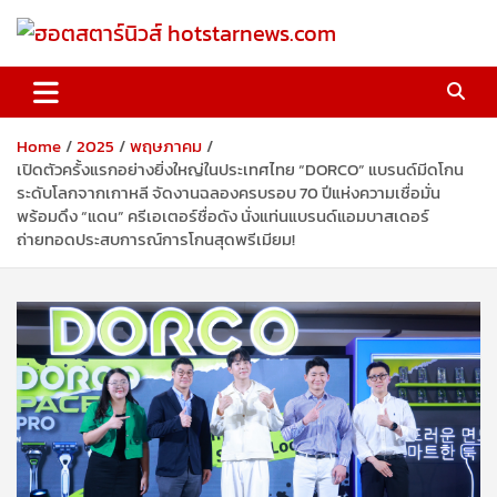
Skip
to
content
ฮอตสตาร์นิวส์ hotstarnews.com
Home
2025
พฤษภาคม
เปิดตัวครั้งแรกอย่างยิ่งใหญ่ในประเทศไทย “DORCO” แบรนด์มีดโกน
ระดับโลกจากเกาหลี จัดงานฉลองครบรอบ 70 ปีแห่งความเชื่อมั่น
พร้อมดึง “แดน” ครีเอเตอร์ชื่อดัง นั่งแท่นแบรนด์แอมบาสเดอร์
ถ่ายทอดประสบการณ์การโกนสุดพรีเมียม!