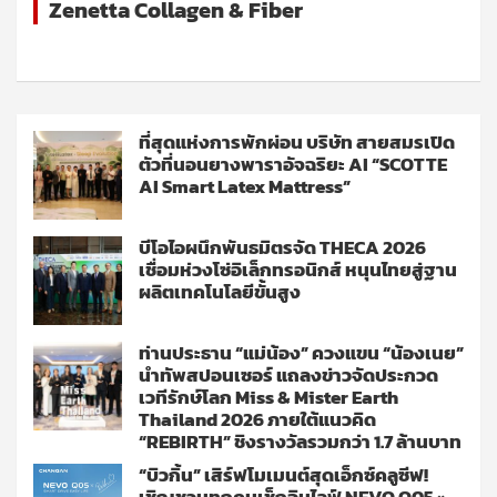
Zenetta Collagen & Fiber
ที่สุดแห่งการพักผ่อน บริษัท สายสมรเปิด
ตัวที่นอนยางพาราอัจฉริยะ AI “SCOTTE
AI Smart Latex Mattress”
บีโอไอผนึกพันธมิตรจัด THECA 2026
เชื่อมห่วงโซ่อิเล็กทรอนิกส์ หนุนไทยสู่ฐาน
ผลิตเทคโนโลยีขั้นสูง
ท่านประธาน “แม่น้อง” ควงแขน “น้องเนย”
นำทัพสปอนเซอร์ แถลงข่าวจัดประกวด
เวทีรักษ์โลก Miss & Mister Earth
Thailand 2026 ภายใต้แนวคิด
“REBIRTH” ชิงรางวัลรวมกว่า 1.7 ล้านบาท
“บิวกิ้น” เสิร์ฟโมเมนต์สุดเอ็กซ์คลูซีฟ!
เชิญชวนทุกคนเช็กอินไลฟ์ NEVO Q05 ×