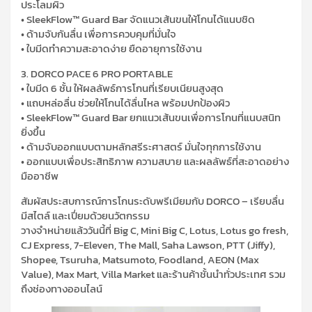
ประโลมผิว
• SleekFlow™ Guard Bar จัดแนวเส้นขนให้โกนได้แนบชิด
• ด้ามจับกันลื่น เพื่อการควบคุมที่มั่นใจ
• ใบมีดทำความสะอาดง่าย ยืดอายุการใช้งาน
3. DORCO PACE 6 PRO PORTABLE
• ใบมีด 6 ชั้น ให้ผลลัพธ์การโกนที่เรียบเนียนสูงสุด
• แถบหล่อลื่น ช่วยให้โกนได้ลื่นไหล พร้อมปกป้องผิว
• SleekFlow™ Guard Bar ยกแนวเส้นขนเพื่อการโกนที่แนบสนิท
ยิ่งขึ้น
• ด้ามจับออกแบบตามหลักสรีระศาสตร์ มั่นใจทุกการใช้งาน
• ออกแบบเพื่อประสิทธิภาพ ความสบาย และผลลัพธ์ที่สะอาดอย่าง
มืออาชีพ
สัมผัสประสบการณ์การโกนระดับพรีเมียมกับ DORCO – เรียบลื่น
มีสไตล์ และเปี่ยมด้วยนวัตกรรม
วางจำหน่ายแล้ววันนี้ที่ Big C, Mini Big C, Lotus, Lotus go fresh,
CJ Express, 7-Eleven, The Mall, Saha Lawson, PTT (Jiffy),
Shopee, Tsuruha, Matsumoto, Foodland, AEON (Max
Value), Max Mart, Villa Market และร้านค้าชั้นนำทั่วประเทศ รวม
ถึงช่องทางออนไลน์