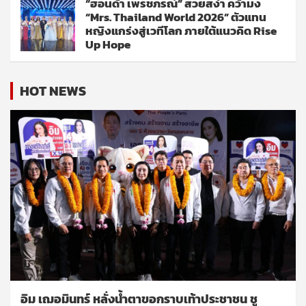
“ฮอนด้า เพรชภรณ์” สวยสง่า คว้ามง
“Mrs. Thailand World 2026” ตัวแทน
หญิงแกร่งสู่เวทีโลก ภายใต้แนวคิด Rise
Up Hope
HOT NEWS
อิม เฌอมินทร์ หลั่งน้ำตาขอกราบเท้าประชาชน ชู