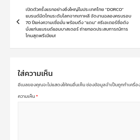
แนะแนว
เปิดตัวครั้งแรกอย่างยิ่งใหญ่ในประเทศไทย “DORCO”
เรื่อง
แบรนด์มีดโกนระดับโลกจากเกาหลี จัดงานฉลองครบรอบ
70 ปีแห่งความเชื่อมั่น พร้อมดึง “แดน” ครีเอเตอร์ชื่อดัง
นั่งแท่นแบรนด์แอมบาสเดอร์ ถ่ายทอดประสบการณ์การ
โกนสุดพรีเมียม!
ใส่ความเห็น
อีเมลของคุณจะไม่แสดงให้คนอื่นเห็น
ช่องข้อมูลจำเป็นถูกทำเครื่
ความเห็น
*