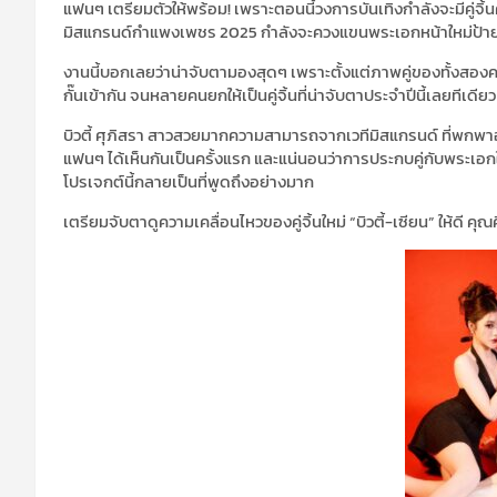
แฟนๆ เตรียมตัวให้พร้อม! เพราะตอนนี้วงการบันเทิงกำลังจะมีคู่จิ้นคู่
มิสแกรนด์กำแพงเพชร 2025 กำลังจะควงแขนพระเอกหน้าใหม่ป้ายแด
งานนี้บอกเลยว่าน่าจับตามองสุดๆ เพราะตั้งแต่ภาพคู่ของทั้งสอง
กั๊นเข้ากัน จนหลายคนยกให้เป็นคู่จิ้นที่น่าจับตาประจำปีนี้เลยทีเดียว
บิวตี้ ศุภิสรา สาวสวยมากความสามารถจากเวทีมิสแกรนด์ ที่พกพา
แฟนๆ ได้เห็นกันเป็นครั้งแรก และแน่นอนว่าการประกบคู่กับพระเอกใหม
โปรเจกต์นี้กลายเป็นที่พูดถึงอย่างมาก
เตรียมจับตาดูความเคลื่อนไหวของคู่จิ้นใหม่ “บิวตี้-เซียน” ให้ดี ค