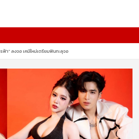
น กรฟ้า” ลงจอ เคมีใหม่เตรียมฟินทะลุจอ