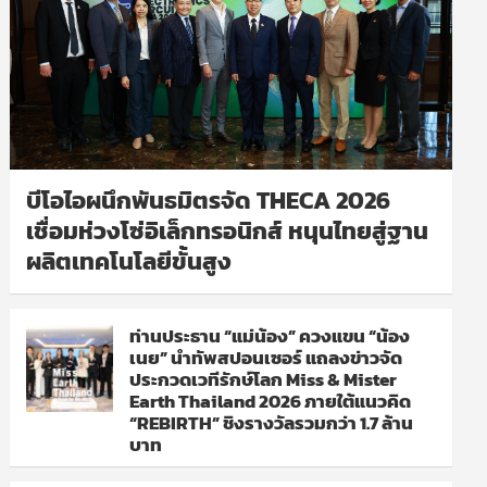
บีโอไอผนึกพันธมิตรจัด THECA 2026
เชื่อมห่วงโซ่อิเล็กทรอนิกส์ หนุนไทยสู่ฐาน
ผลิตเทคโนโลยีขั้นสูง
ท่านประธาน “แม่น้อง” ควงแขน “น้อง
เนย” นำทัพสปอนเซอร์ แถลงข่าวจัด
ประกวดเวทีรักษ์โลก Miss & Mister
Earth Thailand 2026 ภายใต้แนวคิด
“REBIRTH” ชิงรางวัลรวมกว่า 1.7 ล้าน
บาท