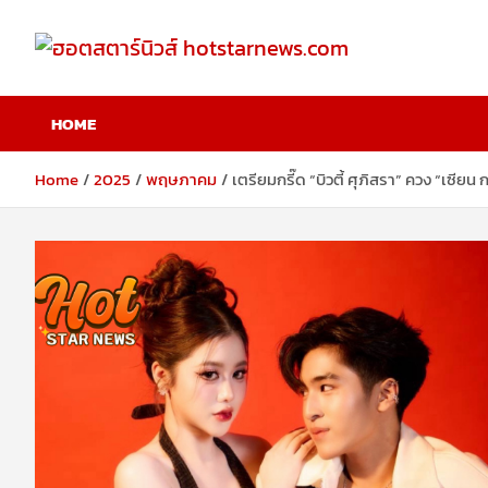
Skip
to
content
ฮอตสตาร์นิวส์
HOME
hotstarnews.com
Home
2025
พฤษภาคม
เตรียมกรี๊ด “บิวตี้ ศุภิสรา” ควง “เซีย