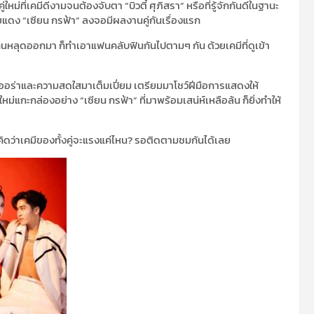
ใหม่ที่เคมีดีงามจนต้องจับตา “บิวตี้ ศุภิสรา” หรือที่รู้จักกันดีในฐานะ
ง “เซียน กรฟ้า” ลงจอมีผลงานคู่กันเรื่องแรก
คนหลุดออกมา ก็ทำเอาแฟนคลับฟินกันไปตามๆ กัน ด้วยเคมีที่ดูเข้า
ออร่าและความสดใสมาเต็มเปี่ยม เตรียมมาโชว์ฝีมือการแสดงให้
่แกะกล่องอย่าง “เซียน กรฟ้า” ที่มาพร้อมเสน่ห์เหลือล้น ก็ยิ่งทำให้
ุณคิดว่าเคมีของทั้งคู่จะแรงแค่ไหน? รอติดตามชมกันได้เลย