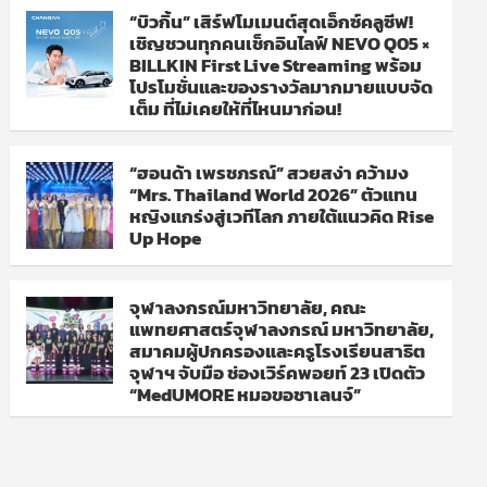
“บิวกิ้น” เสิร์ฟโมเมนต์สุดเอ็กซ์คลูซีฟ!
เชิญชวนทุกคนเช็กอินไลฟ์ NEVO Q05 ×
BILLKIN First Live Streaming พร้อม
โปรโมชั่นและของรางวัลมากมายแบบจัด
เต็ม ที่ไม่เคยให้ที่ไหนมาก่อน!
“ฮอนด้า เพรชภรณ์” สวยสง่า คว้ามง
“Mrs. Thailand World 2026” ตัวแทน
หญิงแกร่งสู่เวทีโลก ภายใต้แนวคิด Rise
Up Hope
จุฬาลงกรณ์มหาวิทยาลัย, คณะ
แพทยศาสตร์จุฬาลงกรณ์ มหาวิทยาลัย,
สมาคมผู้ปกครองและครูโรงเรียนสาธิต
จุฬาฯ จับมือ ช่องเวิร์คพอยท์ 23 เปิดตัว
“MedUMORE หมอขอชาเลนจ์”