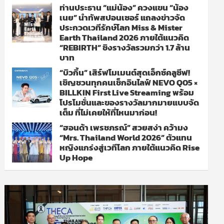
ท่านประธาน “แม่น้อง” ควงแขน “น้อง
เนย” นำทัพสปอนเซอร์ แถลงข่าวจัด
ประกวดเวทีรักษ์โลก Miss & Mister
Earth Thailand 2026 ภายใต้แนวคิด
“REBIRTH” ชิงรางวัลรวมกว่า 1.7 ล้าน
บาท
“บิวกิ้น” เสิร์ฟโมเมนต์สุดเอ็กซ์คลูซีฟ!
เชิญชวนทุกคนเช็กอินไลฟ์ NEVO Q05 ×
BILLKIN First Live Streaming พร้อม
โปรโมชั่นและของรางวัลมากมายแบบจัด
เต็ม ที่ไม่เคยให้ที่ไหนมาก่อน!
“ฮอนด้า เพรชภรณ์” สวยสง่า คว้ามง
“Mrs. Thailand World 2026” ตัวแทน
หญิงแกร่งสู่เวทีโลก ภายใต้แนวคิด Rise
Up Hope