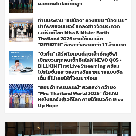
ผลิตเทคโนโลยีขั้นสูง
ท่านประธาน “แม่น้อง” ควงแขน “น้องเนย”
นำทัพสปอนเซอร์ แถลงข่าวจัดประกวด
เวทีรักษ์โลก Miss & Mister Earth
Thailand 2026 ภายใต้แนวคิด
“REBIRTH” ชิงรางวัลรวมกว่า 1.7 ล้านบาท
“บิวกิ้น” เสิร์ฟโมเมนต์สุดเอ็กซ์คลูซีฟ!
เชิญชวนทุกคนเช็กอินไลฟ์ NEVO Q05 ×
BILLKIN First Live Streaming พร้อม
โปรโมชั่นและของรางวัลมากมายแบบจัด
เต็ม ที่ไม่เคยให้ที่ไหนมาก่อน!
“ฮอนด้า เพรชภรณ์” สวยสง่า คว้ามง
“Mrs. Thailand World 2026” ตัวแทน
หญิงแกร่งสู่เวทีโลก ภายใต้แนวคิด Rise
Up Hope