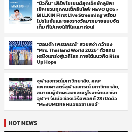
“บิวกิ้น” เสิร์ฟโมเมนต์สุดเอ็กซ์คลูซีฟ!
เชิญชวนทุกคนเช็กอินไลฟ์ NEVO Q05 ×
BILLKIN First Live Streaming พร้อม
โปรโมชั่นและของรางวัลมากมายแบบจัด
เต็ม ที่ไม่เคยให้ที่ไหนมาก่อน!
“ฮอนด้า เพรชภรณ์” สวยสง่า คว้ามง
“Mrs. Thailand World 2026” ตัวแทน
หญิงแกร่งสู่เวทีโลก ภายใต้แนวคิด Rise
Up Hope
จุฬาลงกรณ์มหาวิทยาลัย, คณะ
แพทยศาสตร์จุฬาลงกรณ์ มหาวิทยาลัย,
สมาคมผู้ปกครองและครูโรงเรียนสาธิต
จุฬาฯ จับมือ ช่องเวิร์คพอยท์ 23 เปิดตัว
“MedUMORE หมอขอชาเลนจ์”
HOT NEWS