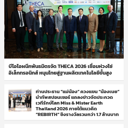
บีโอไอผนึกพันธมิตรจัด THECA 2026 เชื่อมห่วงโซ่
อิเล็กทรอนิกส์ หนุนไทยสู่ฐานผลิตเทคโนโลยีขั้นสูง
ท่านประธาน “แม่น้อง” ควงแขน “น้องเนย”
นำทัพสปอนเซอร์ แถลงข่าวจัดประกวด
เวทีรักษ์โลก Miss & Mister Earth
Thailand 2026 ภายใต้แนวคิด
“REBIRTH” ชิงรางวัลรวมกว่า 1.7 ล้านบาท