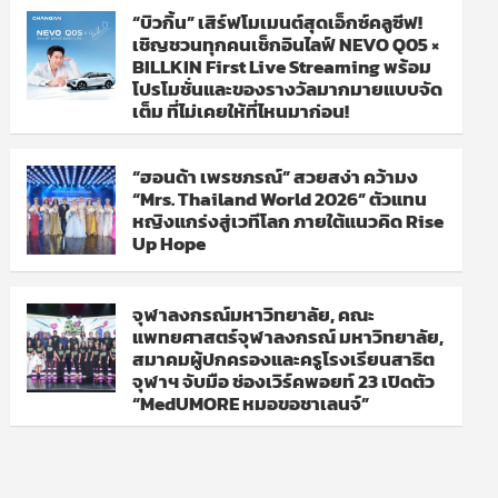
“บิวกิ้น” เสิร์ฟโมเมนต์สุดเอ็กซ์คลูซีฟ!
เชิญชวนทุกคนเช็กอินไลฟ์ NEVO Q05 ×
BILLKIN First Live Streaming พร้อม
โปรโมชั่นและของรางวัลมากมายแบบจัด
เต็ม ที่ไม่เคยให้ที่ไหนมาก่อน!
“ฮอนด้า เพรชภรณ์” สวยสง่า คว้ามง
“Mrs. Thailand World 2026” ตัวแทน
หญิงแกร่งสู่เวทีโลก ภายใต้แนวคิด Rise
Up Hope
จุฬาลงกรณ์มหาวิทยาลัย, คณะ
แพทยศาสตร์จุฬาลงกรณ์ มหาวิทยาลัย,
สมาคมผู้ปกครองและครูโรงเรียนสาธิต
จุฬาฯ จับมือ ช่องเวิร์คพอยท์ 23 เปิดตัว
“MedUMORE หมอขอชาเลนจ์”