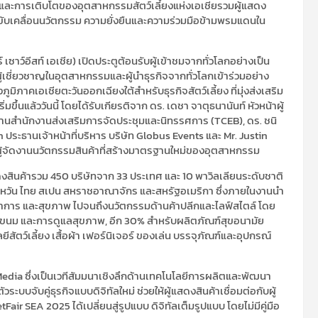
และการเติบโตของอุตสาหกรรมสัตว์เลี้ยงแห่งเอเชีย
รวมผู้แสดง
ับเคลื่อนนวัตกรรม ความยั่งยืนและความร่วมมือข้ามพรมแดนใน
์
เซาว์อีส
ท์
เอเชีย) เปิดประตูต้อนรับผู้เข้าชมจากทั่วโลกอย่างเป็น
้เชี่ยวชาญในอุตสาหกรรมและผู้นำธุรกิจจากทั่วโลกเข้าร่วมอย่าง
ภูมิภาคเอเชียตะวันออกเฉียงใต้สำหรับธุรกิจสัตว์เลี้ยง ที่มุ่งส่งเสริม
ขึ้นแล้ววันนี้ โดยได้รับเกียรติจาก
ดร. เดชา จา
ตุธ
นานันท์ หัวหน้าผู้
ธานสำนักงานส่งเสริมการจัดประชุมและนิทรรศการ (
TCEB),
ดร. ชนิ
an
ประธานเจ้าหน้าที่บริหาร บริษัท
Globus Events
และ
Mr. Justin
้จัดงาน
นวัตกรรมสินค้าที่สร้างมาตรฐานใหม่ของอุตสาหกรรม
ดงสินค้ารวม
450
บริษัทจาก
33
ประเทศ และ
10
พา
วิล
เลียนระดับชาติ
้หวัน ไทย สเปน
สหราชอาณาจักร และสหรัฐอเมริกา ซึ่งภายในงานนำ
ชนาการ และสุขภาพ ไปจนถึงนวัตกรรมด้านค้าปลีกและไลฟ์สไตล์ โดย
ดิบ ขนม และการดูแลสุขภาพ
,
อีก
30%
สำหรับผลิตภัณฑ์สุขอนามัย
ีสัตว์เลี้ยง เสื้อผ้า เฟอร์นิเจอร์ ของเล่น บรรจุภัณฑ์และอุปกรณ์
Media
ซึ่งเป็นเวทีสัมมนาเชิงลึกด้านเทคโนโลยีการผลิตและพัฒนา
ะบบจับคู่ธุรกิจแบบดิจิทัลใหม่ ช่วยให้ผู้แสดงสินค้าเชื่อมต่อกับผู้
etFair SEA 2025
ได้เปลี่ยนสู่รูปแบบ ดิจิทัลเต็มรูปแบบ โดยไม่มีคู่มือ