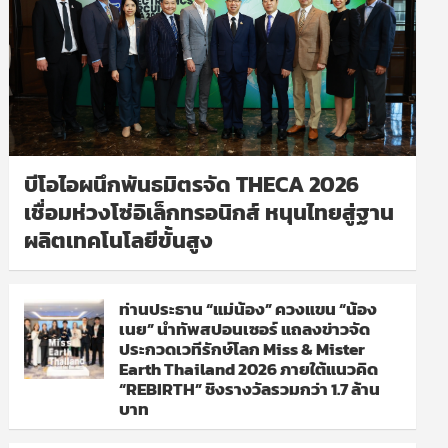
บีโอไอผนึกพันธมิตรจัด THECA 2026
เชื่อมห่วงโซ่อิเล็กทรอนิกส์ หนุนไทยสู่ฐาน
ผลิตเทคโนโลยีขั้นสูง
ท่านประธาน “แม่น้อง” ควงแขน “น้อง
เนย” นำทัพสปอนเซอร์ แถลงข่าวจัด
ประกวดเวทีรักษ์โลก Miss & Mister
Earth Thailand 2026 ภายใต้แนวคิด
“REBIRTH” ชิงรางวัลรวมกว่า 1.7 ล้าน
บาท