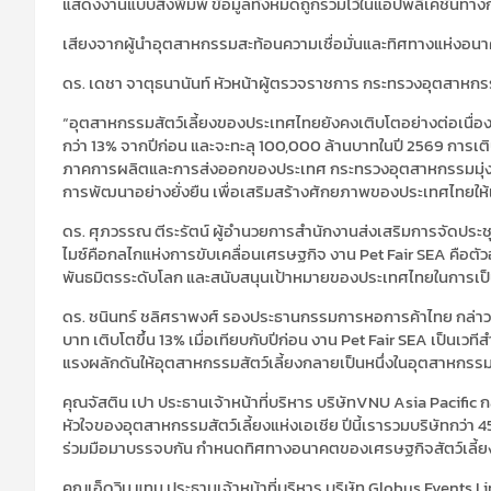
แสดงงานแบบสิ่งพิมพ์ ข้อมูลทั้งหมดถูกรวมไว้ในแอปพลิเคชันท
เสียงจากผู้นำอุตสาหกรรมสะท้อนความเชื่อมั่นและทิศทางแห่งอน
ดร. เดชา จา
ตุธ
นานันท์ หัวหน้าผู้ตรวจราชการ กระทรวงอุตสาหก
“
อุตสาหกรรมสัตว์เลี้ยงของประเทศไทยยังคงเติบโตอย่างต่อเนื่อ
กว่า
13%
จากปีก่อน และจะทะลุ
100,000
ล้านบาทในปี
2569
การเติ
ภาคการผลิตและการส่งออกของประเทศ กระทรวง
อุตสาหกรรมมุ่
การพัฒนาอย่างยั่งยืน เพื่อ
เสริมสร้างศักยภาพของประเทศไทยให้เ
ดร.
ศุภวร
รณ ตีระรัตน์ ผู้อำนวยการสำนักงานส่งเสริมการจัดประช
ไมซ์
คือกลไกแห่งการขับเคลื่อนเศรษฐกิจ งาน
Pet Fair SEA
คือตัว
พันธมิตรระดับโลก และสนับสนุนเป้าหมายของประเทศไทยในการเป
ดร. ชนินทร์ ชลิศราพงศ์ รองประธานกรรมการหอการค้าไทย กล่าว
บาท เติบโตขึ้น
13%
เมื่อเทียบกับปีก่อน งาน
Pet Fair SEA
เป็นเวทีส
แรงผลักดันให้อุตสาหกรรมสัตว์เลี้ยงกลายเป็นหนึ่งในอุตสาหกรร
คุณ
จัส
ติน เปา ประธานเจ้าหน้าที่บริหาร บริษัท
VNU Asia Pacific
ก
หัวใจของอุตสาหกรรมสัตว์เลี้ยงแห่งเอเชีย ปีนี้เรารวมบริษัทกว่า
4
ร่วมมือมาบรรจบกัน กำหนดทิศทางอนาคตของเศรษฐกิจสัตว์เลี้ย
คุณเอ็ดวิน แทน ประธานเจ้าหน้าที่บริหาร บริษัท
Globus Events L