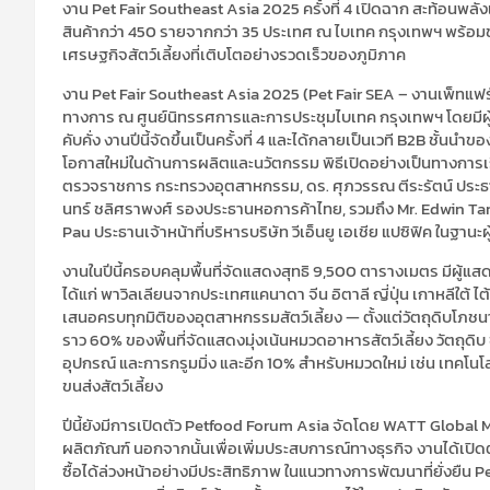
งาน
Pet Fair Southeast Asia 2025
ครั้งที่
4
เปิดฉาก สะท้อนพลัง
สินค้ากว่า
450
รายจากกว่า
35
ประเทศ ณ
ไบเทค
กรุงเทพฯ พร้อมข
เศรษฐกิจสัตว์เลี้ยงที่เติบโตอย่างรวดเร็วของภูมิภาค
งาน
Pet Fair Southeast Asia 2025 (Pet Fair SEA –
งาน
เพ็ทแฟร
ทางการ ณ ศูนย์นิทรรศการและการประชุม
ไบเทค
กรุงเทพฯ โดยมีผู
คับคั่ง งานปีนี้จัดขึ้นเป็นครั้งที่
4
และได้กลายเป็นเวที
B2B
ชั้นนำของ
โอกาสใหม่ในด้านการผลิตและนวัตกรรม พิธีเปิดอย่างเป็นทางการเริ่ม
ตรวจราชการ กระทรวงอุตสาหกรรม
,
ดร.
ศุภวร
รณ ตีระรัตน์ ประ
นทร์ ชลิศราพงศ์ รองประธานหอการค้าไทย
,
รวมถึง
Mr.
Edwin T
Pau
ประธานเจ้าหน้าที่บริหารบริษัท วีเอ็นยู เอเชีย แป
ซิฟิค
ในฐานะผู
งานในปีนี้ครอบคลุมพื้นที่จัดแสดงสุทธิ
9,500
ตารางเมตร มีผู้แส
ได้แก่ พา
วิล
เลียนจากประเทศแคนาดา จีน อิตาลี ญี่ปุ่น เกาหลีใต้ ไต
เสนอครบทุกมิติของอุตสาหกรรมสัตว์เลี้ยง
—
ตั้งแต่วัตถุดิบโภ
ราว
60%
ของพื้นที่จัดแสดงมุ่งเน้นหมวดอาหารสัตว์เลี้ยง วัตถุ
อุปกรณ์ และการกรูมมิ่ง และอีก
10%
สำหรับหมวดใหม่ เช่น เทคโนโลย
ขนส่งสัตว์เลี้ยง
ปีนี้ยังมีการเปิดตัว
Petfood Forum Asia
จัดโดย
WATT Global 
ผลิตภัณฑ์ นอกจากนั้นเพื่อเพิ่มประสบการณ์ทางธุรกิจ งานได้เปิดตัวร
ซื้อได้ล่วงหน้าอย่างมีประสิทธิภาพ ในแนวทางการพัฒนาที่ยั่งยืน
P