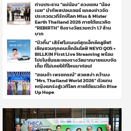
ท่านประธาน “แม่น้อง” ควงแขน “น้อง
เนย” นำทัพสปอนเซอร์ แถลงข่าวจัด
ประกวดเวทีรักษ์โลก Miss & Mister
Earth Thailand 2026 ภายใต้แนวคิด
“REBIRTH” ชิงรางวัลรวมกว่า 1.7 ล้าน
บาท
“บิวกิ้น” เสิร์ฟโมเมนต์สุดเอ็กซ์คลูซีฟ!
เชิญชวนทุกคนเช็กอินไลฟ์ NEVO Q05 ×
BILLKIN First Live Streaming พร้อม
โปรโมชั่นและของรางวัลมากมายแบบจัด
เต็ม ที่ไม่เคยให้ที่ไหนมาก่อน!
“ฮอนด้า เพรชภรณ์” สวยสง่า คว้ามง
“Mrs. Thailand World 2026” ตัวแทน
หญิงแกร่งสู่เวทีโลก ภายใต้แนวคิด Rise
Up Hope