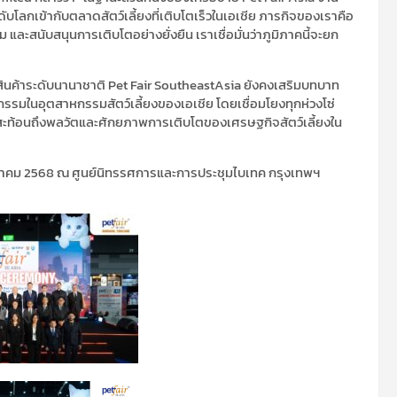
บโลกเข้ากับตลาดสัตว์เลี้ยงที่เติบโตเร็วในเอเชีย ภารกิจของเราคือ
ละสนับสนุนการเติบโตอย่างยั่งยืน เราเชื่อมั่นว่าภูมิภาคนี้จะยก
ินค้าระดับนานาชาติ
Pet Fair Southeast
Asia
ยังคงเสริมบทบาท
รรมในอุตสาหกรรมสัตว์เลี้ยงของเอเชีย โดยเชื่อมโยงทุกห่วงโซ่
สะท้อนถึงพลวัตและศักยภาพการเติบโตของเศรษฐกิจสัตว์เลี้ยงใน
ลาคม
2568
ณ ศูนย์นิทรรศการและการ
ประชุม
ไบเทค
กรุงเทพฯ