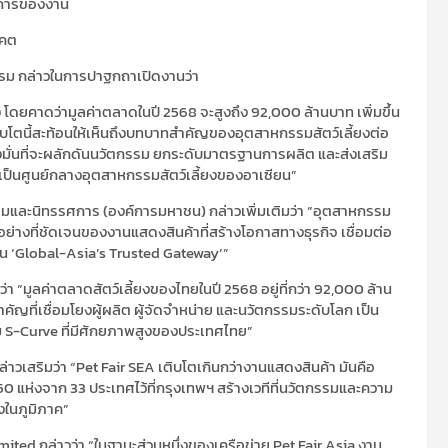
างการของงาน
าคต
รรม
กล่าวในการปาฐกถาเปิดงานว่า
ง โดยคาดว่ามูลค่าตลาดในปี
2568
จะสูงถึง
92,000
ล้านบาท เพิ่มขึ้น
บโตนี้สะท้อนให้เห็นถึงบทบาทสำคัญของอุตสาหกรรมสัตว์เลี้ยงต่อ
งมั่นที่จะผลักดันนวัตกรรม ยกระดับมาตรฐานการผลิต และส่งเสริม
ป็นศูนย์กลางอุตสาหกรรมสัตว์เลี้ยงของอาเซียน
”
ุมและนิทรรศการ (องค์การมหาชน) กล่าวเพิ่มเติมว่า
“
อุตสาหกรรม
อย่างที่ชัดเจนของงานแสดงสินค้าที่สร้างโอกาสทางธุรกิจ เชื่อมต่อ
็น
‘Global-Asia’s Trusted Gateway’”
ว่า
“
มูลค่าตลาดสัตว์เลี้ยงของไทยในปี
2568
อยู่ที่กว่า
92,000
ล้าน
ำคัญที่
เชื่อมโยงผู้ผลิต ผู้จัดจำหน่าย และนวัตกรรมระดับโลก เป็น
ม
S-Curve
ที่มีศักยภาพสูงของประเทศไทย
”
ล่าวเสริมว่า
“Pet Fair SEA
เติบโตเกินกว่างานแสดงสินค้า มันคือ
50
แห่งจาก
33
ประเทศไว้ที่กรุงเทพฯ สร้างเวทีที่นวัตกรรมและความ
งในภูมิภาค
”
imited
กล่าวว่า
“
ในฐานะส่วนหนึ่งของเครือข่าย
Pet Fair Asia
งาน