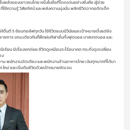
นพลังของเยาวชนไทย หนึ่งในชื่อที่โดดเด่นอย่างยิ่งคือ ผู้ช่วย
ใช้ความรู้ วิสัยทัศน์ และพลังความมุ่งมั่น พลิกชีวิตจากอดีตเด็ก
้ตื่นตี 5 ซ้อมกอล์ฟทุกวัน ใช้ชีวิตแบบมีวินัยและเป้าหมายตั้งแต่ยัง
ยรายการ ขณะเดียวกันก็ฝึกฝนกีฬาอื่นทั้งฟุตบอล บาสเกตบอล และ
่ หนีเรียน มีเรื่องชกต่อย ชีวิตดูเหมือนจะไร้อนาคต กระทั่งจุดเปลี่ยน
เอง
กล้างจาน พนักงานจัดเตียง และพนักงานร้านอาหารไทย เงินทุกบาทที่ได้มา
ใหม่ และเริ่มต้นชีวิตด้วยเป้าหมายชัดเจน