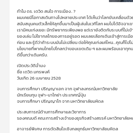
ทำไม ดร. เดวิด สนใจ การเมือง.. ?
ผมเคยมีโอกาสเดินทางไปหลายประเทศ ได้เห็นว่าโลกขับเคลื่อนด้วยอะไร
สนับสนุนคนตัวเล็กให้ลุกขึ้นมาเป็นผู้เล่นในเวทีโลก ผมไม่ได้อิจฉ
เรามีคนเก่งเยอะ มีทรัพยากรเพียงพอ แต่เรายังติดกับระบบที่ไม่เข้
ของเล่น ไม่ใชากลไกของการอยู่รอด ผมเลยเลือกเดินเข้าสู่การเม
ก่อน และรู้ดีว่าถ้าระบบมันไม่เปลี่ยน ต่อให้คุณเก่งแค่ไหน…คุณก็
นโยบายที่พาคนไทยไปไกลกว่าขอบเขตเดิม ๆ และผมพร้อมเอาทุกบท
ดีขึ้นกว่าเดิมครับ.
เปิดประวัติฉ่ำมง
ชื่อ เดวิด มกรพงค์
วันเกิด 26 เมษายน 2528
จบการศึกษา ปริญญาเอก จาก จุฬาลงกรณ์มหาวิทยาลัย
นักเรียนทุน จุฬา-นาโกย่า ประเทศญี่ปุ่น
จบการศึกษา ปริญญาโท จาก มหาวิทยาลัยมหิดล
ประสบการณ์ด้านการศึกษาและวิชาการ
รองคณบดี คณะการสร้างเจ้าของธุรกิจสร้างสรรค์ มหาวิทยาลัยห
อาจารย์พิเศษ การตัดสินใจเชิงกลยุทธ์มหาวิทยาลัยมหิดล