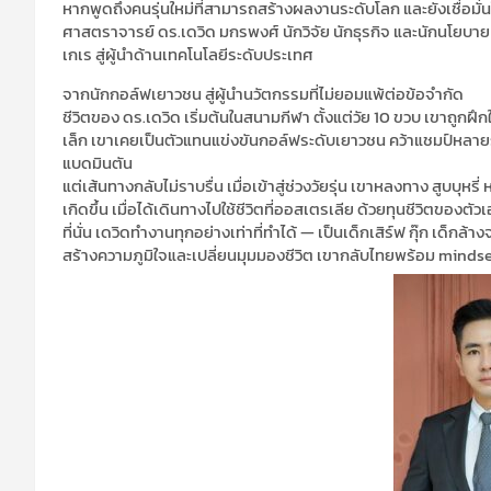
หากพูดถึงคนรุ่นใหม่ที่สามารถสร้างผลงานระดับโลก และยังเชื่อมั่นใ
ศาสตราจารย์ ดร.เดวิด มกรพงศ์ นักวิจัย นักธุรกิจ และนักนโยบาย ที่
เกเร สู่ผู้นำด้านเทคโนโลยีระดับประเทศ
จากนักกอล์ฟเยาวชน สู่ผู้นำนวัตกรรมที่ไม่ยอมแพ้ต่อข้อจำกัด
ชีวิตของ ดร.เดวิด เริ่มต้นในสนามกีฬา ตั้งแต่วัย 10 ขวบ เขาถูกฝึกให
เล็ก เขาเคยเป็นตัวแทนแข่งขันกอล์ฟระดับเยาวชน คว้าแชมป์หลา
แบดมินตัน
แต่เส้นทางกลับไม่ราบรื่น เมื่อเข้าสู่ช่วงวัยรุ่น เขาหลงทาง สูบบุหรี
เกิดขึ้น เมื่อได้เดินทางไปใช้ชีวิตที่ออสเตรเลีย ด้วยทุนชีวิตของตัว
ที่นั่น เดวิดทำงานทุกอย่างเท่าที่ทำได้ — เป็นเด็กเสิร์ฟ กุ๊ก เด็
สร้างความภูมิใจและเปลี่ยนมุมมองชีวิต เขากลับไทยพร้อม mindset 