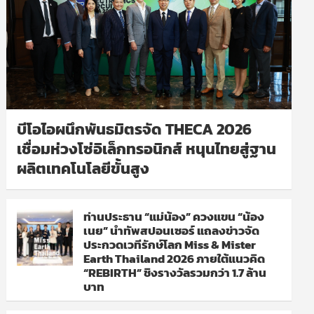
บีโอไอผนึกพันธมิตรจัด THECA 2026
เชื่อมห่วงโซ่อิเล็กทรอนิกส์ หนุนไทยสู่ฐาน
ผลิตเทคโนโลยีขั้นสูง
ท่านประธาน “แม่น้อง” ควงแขน “น้อง
เนย” นำทัพสปอนเซอร์ แถลงข่าวจัด
ประกวดเวทีรักษ์โลก Miss & Mister
Earth Thailand 2026 ภายใต้แนวคิด
“REBIRTH” ชิงรางวัลรวมกว่า 1.7 ล้าน
บาท