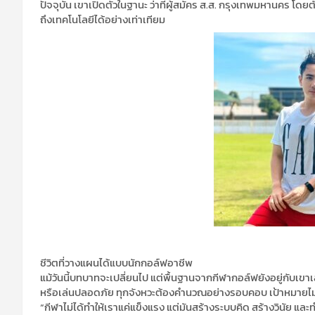
ปัจจุบัน เขาเปิดตัวในฐานะ ว่าที่ผู้สมัคร ส.ส. กรุงเทพมหานคร โดยต
ถึงเทคโนโลยีได้อย่างเท่าเทียม
ชีวิตที่วางแผนได้แบบนักกอล์ฟอาชีพ
แม้วันนี้บทบาทจะเปลี่ยนไป แต่พื้นฐานจากกีฬากอล์ฟยังอยู่กับเขาเ
หรือเล่นปลอดภัย ทุกจังหวะต้องคำนวณอย่างรอบคอบ เป้าหมายไม่ใช
“กีฬาไม่ได้ทำให้เราแค่แข็งแรง แต่มันสร้างระบบคิด สร้างวินัย และทำให