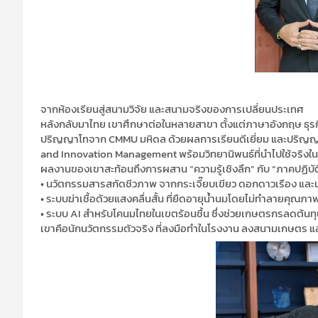
จากห้องเรียนสู่สนามวิจัย และสนามจริงของการเปลี่ยนประเทศ
หลังกลับมาไทย เขาศึกษาต่อในหลายสาขา ตั้งแต่ภาษาอังกฤษ ธุรกิ
ปริญญาโทจาก CMMU มหิดล ด้วยผลการเรียนดีเยี่ยม และปริญญ
and Innovation Management พร้อมวิทยานิพนธ์ที่นำไปใช้จริง
ผลงานของเขาสะท้อนถึงการผสาน “ความรู้เชิงลึก” กับ “ภาคปฏิบัติจ
• นวัตกรรมสารสกัดชีวภาพ จากกระเจี๊ยบเขียว ดอกดาวเรือง และ
• ระบบฆ่าเชื้อด้วยแสงคลื่นสั้น ที่ยืดอายุน้ำนมโดยไม่ทำลายคุณภา
• ระบบ AI สำหรับโคนมไทยในเขตร้อนชื้น ซึ่งช่วยเกษตรกรลดต้นทุน
เขาคือนักนวัตกรรมตัวจริง ที่ลงมือทำในโรงงาน ลงสนามเกษตร และเข