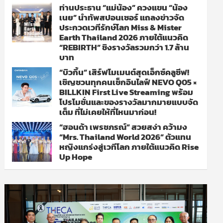
ท่านประธาน “แม่น้อง” ควงแขน “น้อง
เนย” นำทัพสปอนเซอร์ แถลงข่าวจัด
ประกวดเวทีรักษ์โลก Miss & Mister
Earth Thailand 2026 ภายใต้แนวคิด
“REBIRTH” ชิงรางวัลรวมกว่า 1.7 ล้าน
บาท
“บิวกิ้น” เสิร์ฟโมเมนต์สุดเอ็กซ์คลูซีฟ!
เชิญชวนทุกคนเช็กอินไลฟ์ NEVO Q05 ×
BILLKIN First Live Streaming พร้อม
โปรโมชั่นและของรางวัลมากมายแบบจัด
เต็ม ที่ไม่เคยให้ที่ไหนมาก่อน!
“ฮอนด้า เพรชภรณ์” สวยสง่า คว้ามง
“Mrs. Thailand World 2026” ตัวแทน
หญิงแกร่งสู่เวทีโลก ภายใต้แนวคิด Rise
Up Hope