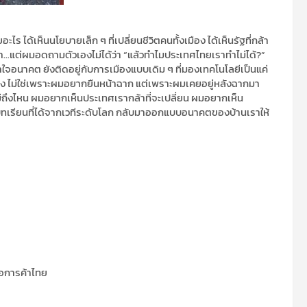
 ได้เห็นนโยบายเล็ก ๆ ที่เปลี่ยนชีวิตคนทั้งเมือง ได้เห็นรัฐที่กล้า
าเขา…แต่ผมอดถามตัวเองไม่ได้ว่า “แล้วทำไมประเทศไทยเราทำไม่ได้?”
าใจอนาคต ยังติดอยู่กับการเมืองแบบเดิม ๆ ที่มองเทคโนโลยีเป็นแค่
ือง ไม่ใช่เพราะผมอยากยืนหน้าฉาก แต่เพราะผมเคยอยู่หลังฉากมา
ไปไม่ถึงไหน ผมอยากเห็นประเทศเรากล้าที่จะเปลี่ยน ผมอยากเห็น
เรียนที่ได้จากเวทีระดับโลก กลับมาออกแบบอนาคตของบ้านเราให้
อการค้าไทย