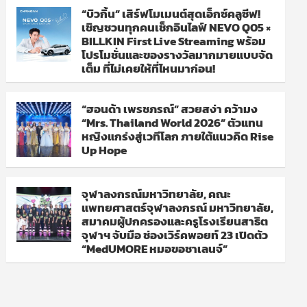
“บิวกิ้น” เสิร์ฟโมเมนต์สุดเอ็กซ์คลูซีฟ!
เชิญชวนทุกคนเช็กอินไลฟ์ NEVO Q05 ×
BILLKIN First Live Streaming พร้อม
โปรโมชั่นและของรางวัลมากมายแบบจัด
เต็ม ที่ไม่เคยให้ที่ไหนมาก่อน!
“ฮอนด้า เพรชภรณ์” สวยสง่า คว้ามง
“Mrs. Thailand World 2026” ตัวแทน
หญิงแกร่งสู่เวทีโลก ภายใต้แนวคิด Rise
Up Hope
จุฬาลงกรณ์มหาวิทยาลัย, คณะ
แพทยศาสตร์จุฬาลงกรณ์ มหาวิทยาลัย,
สมาคมผู้ปกครองและครูโรงเรียนสาธิต
จุฬาฯ จับมือ ช่องเวิร์คพอยท์ 23 เปิดตัว
“MedUMORE หมอขอชาเลนจ์”