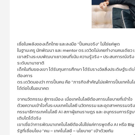
เชื่อในพลังของเด็กไทย และลงมือ “ปั้นคนจริง” ไม่ใช่แค่พูด
ในฐานะครู นักพัฒนา และ mentor ดร.เดวิดไม่เคยทำงานคนเดียว เข
เขาสร้างระบบพัฒนาเยาวชนที่เน้น ความรู้จริง + ประสบการณ์จริง เปิด
ระดับนานาชาติ
เด็กในทีมของเขา ได้รับทุนการศึกษา ได้รับรางวัลสิ่งประดิษฐ์ระด
ต้องการ
ดร.เดวิดมองว่า การปั้นคน คือ “ภารกิจสำคัญไม่แพ้การปั้นเทคโนโลย
ได้ต่อไปในอนาคต
จากนวัตกรรม สู่การเมือง: เมื่อเทคโนโลยีต้องการนโยบายที่เข้าใจ
ด้วยความเข้าใจทั้งระบบเทคโนโลยี นวัตกรรม และอุตสาหกรรมจริง ด
กรรมาธิการเทคโนโลยี AI สภาผู้แทนราษฎร และ อนุกรรมการรัฐบาล
เติบโตได้จริง
เขาเชื่อว่าการพัฒนาเทคโนโลยีต้องไม่ใช่แค่การพูดถึง AI หรือ B
รัฐที่เชื่อมโยง “คน – เทคโนโลยี – นโยบาย” เข้าด้วยกัน