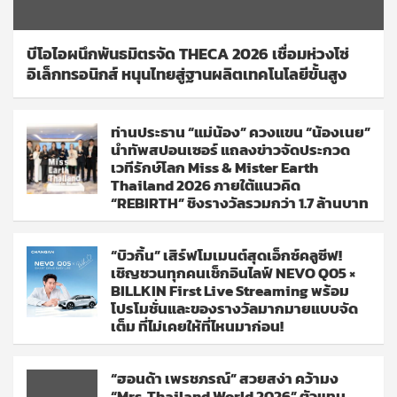
บีโอไอผนึกพันธมิตรจัด THECA 2026 เชื่อมห่วงโซ่
อิเล็กทรอนิกส์ หนุนไทยสู่ฐานผลิตเทคโนโลยีขั้นสูง
ท่านประธาน “แม่น้อง” ควงแขน “น้องเนย”
นำทัพสปอนเซอร์ แถลงข่าวจัดประกวด
เวทีรักษ์โลก Miss & Mister Earth
Thailand 2026 ภายใต้แนวคิด
“REBIRTH” ชิงรางวัลรวมกว่า 1.7 ล้านบาท
“บิวกิ้น” เสิร์ฟโมเมนต์สุดเอ็กซ์คลูซีฟ!
เชิญชวนทุกคนเช็กอินไลฟ์ NEVO Q05 ×
BILLKIN First Live Streaming พร้อม
โปรโมชั่นและของรางวัลมากมายแบบจัด
เต็ม ที่ไม่เคยให้ที่ไหนมาก่อน!
“ฮอนด้า เพรชภรณ์” สวยสง่า คว้ามง
“Mrs. Thailand World 2026” ตัวแทน