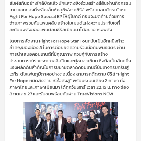
สัมผัสกันอย่างใกล้ชิดแล้ว นักแสดงยังร่วมสร้างสีสันผ่านกิจกรรม
เกม แจกของที่ระลึกเอ็กซ์คลูซีฟจากซีรีส์ พร้อมมอบบัตรเข้าชม
Fight For Hope Special EP ให้ผู้โชคดี ก่อนจะปิดท้ายด้วยการ
ถ่ายภาพร่วมกับแฟนคลับ สร้างโมเมนต์แห่งความประทับใจที่
สะท้อนพลังของแฟนด้อมซีรีส์เมียนมาได้อย่างทรงพลัง
โดยการจัดงาน Fight For Hope Star Tour นับเป็นอีกหนึ่งก้าว
สำคัญของช่อง 8 ในการต่อยอดความร่วมมือกับพันธมิตร ผ่าน
การนำเสนอคอนเทนต์ที่มีคุณภาพ ควบคู่กับการสร้าง
ประสบการณ์ร่วมระหว่างศิลปินและผู้ชมอาเซียน ซึ่งถือเป็นอีกหนึ่ง
แรงผลักดันสำคัญในการขยายตลาดคอนเทนต์บันเทิงครบครันสู่
เวทีระดับแฟนภูมิภาคอย่างต่อเนื่อง สามารถติดตาม ซีรีส์ “Fight
For Hope หมัดสั่งตาย หัวใจสั่งสู้” พร้อมระบบเสียง 2 ภาษา ทั้ง
ภาษาไทยและภาษาเมียนมา ได้ทุกวันเสาร์ เวลา 22.15 น. ทาง ช่อง
8 กดเลข 27 และรับชมพร้อมกันผ่าน TrueVisions NOW