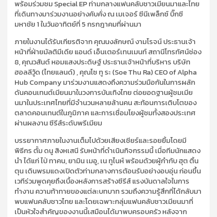
พร้อมร่วมชม Special EP ท่ามกลางแฟนคลับชาวเมียนมาและไทย
ที่เดินทางมาร่วมงานอย่างคับคั่ง ณ เมเจอร์ ซีนีเพล็กซ์ บิ๊กซี
มหาชัย 1 ในวันอาทิตย์ที่ 5 กรกฎาคมที่ผ่านมา
ภายในงานได้รับเกียรติจาก คุณนงลักษณ์ งามโรจน์ ประธานเจ้า
หน้าที่ฝ่ายมัลติมีเดีย แอนด์ เอ็นเตอร์เทนเมนท์ สถานีโทรทัศน์ช่อง
8, คุณวสันต์ หอมแสงประดิษฐ์ ประธานเจ้าหน้าที่บริหาร บริษัท
ฮอลลีวู้ด (ไทยแลนด์) , คุณโซ ทู ระ (Soe Thu Ra) CEO of Alpha
Hub Company มาร่วมงานแสดงถึงความร่วมมือกันในการผลัก
ดันคอนเทนต์เมียนมาในวงการบันเทิงไทย ต่อยอดฐานผู้ชมเมีย
นมาในประเทศไทยที่มีจำนวนหลายล้านคน สะท้อนการเติบโตของ
ตลาดคอนเทนต์ในภูมิภาค และการเชื่อมโยงผู้ชมทั้งสองประเทศ
ผ่านผลงาน ซีรีส์ระดับพรีเมียม
บรรยากาศภายในงานเต็มไปด้วยเสียงเชียร์และรอยยิ้มโดยมี
พิธีกร ตั้ม ดนู สิงหเสนี รับหน้าที่ดำเนินกิจกรรมนี้ เมื่อทีมนักแสดง
นำ ได้แก่ ไป่ ทาคน, ยามิน เมอู, เน ทูไนห์ พร้อมด้วยผู้กำกับ ฮุต ติ้น
ตุน เดินพรมแดงเปิดตัวท่ามกลางการต้อนรับอย่างอบอุ่น ก่อนขึ้น
เวทีร่วมพูดคุยถึงเบื้องหลังการสร้างซีรีส์ แรงบันดาลใจในการ
ทำงาน ความท้าทายของแต่ละบทบาท รวมถึงความรู้สึกที่ได้กลับมา
พบแฟนคลับชาวไทย และโดยเฉพาะกลุ่มแฟนคลับชาวเมียนมาที่
เป็นหัวใจสำคัญของงานนี้เสมือนได้มาพบครอบครัว หลังจาก