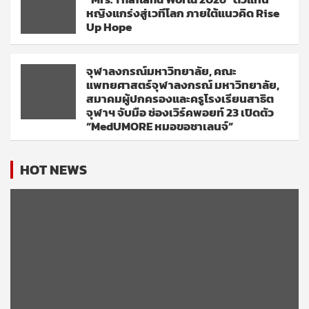
หญิงแกร่งสู่เวทีโลก ภายใต้แนวคิด Rise
Up Hope
จุฬาลงกรณ์มหาวิทยาลัย, คณะ
แพทยศาสตร์จุฬาลงกรณ์ มหาวิทยาลัย,
สมาคมผู้ปกครองและครูโรงเรียนสาธิต
จุฬาฯ จับมือ ช่องเวิร์คพอยท์ 23 เปิดตัว
“MedUMORE หมอขอชาเลนจ์”
HOT NEWS