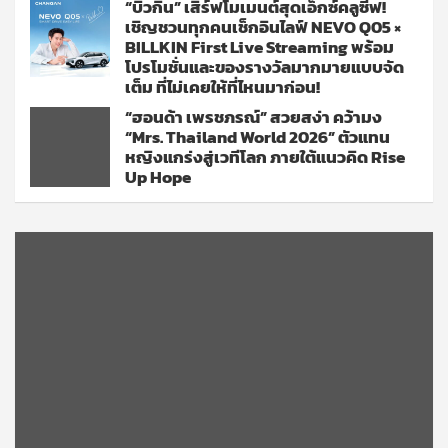
“บิวกิ้น” เสิร์ฟโมเมนต์สุดเอ็กซ์คลูซีฟ!
เชิญชวนทุกคนเช็กอินไลฟ์ NEVO Q05 ×
BILLKIN First Live Streaming พร้อม
โปรโมชั่นและของรางวัลมากมายแบบจัด
เต็ม ที่ไม่เคยให้ที่ไหนมาก่อน!
“ฮอนด้า เพรชภรณ์” สวยสง่า คว้ามง
“Mrs. Thailand World 2026” ตัวแทน
หญิงแกร่งสู่เวทีโลก ภายใต้แนวคิด Rise
Up Hope