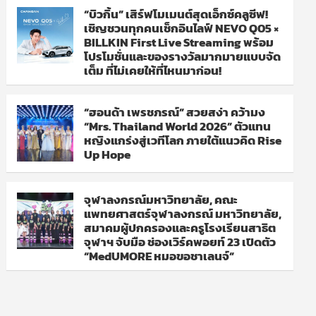
“บิวกิ้น” เสิร์ฟโมเมนต์สุดเอ็กซ์คลูซีฟ!
เชิญชวนทุกคนเช็กอินไลฟ์ NEVO Q05 ×
BILLKIN First Live Streaming พร้อม
โปรโมชั่นและของรางวัลมากมายแบบจัด
เต็ม ที่ไม่เคยให้ที่ไหนมาก่อน!
“ฮอนด้า เพรชภรณ์” สวยสง่า คว้ามง
“Mrs. Thailand World 2026” ตัวแทน
หญิงแกร่งสู่เวทีโลก ภายใต้แนวคิด Rise
Up Hope
จุฬาลงกรณ์มหาวิทยาลัย, คณะ
แพทยศาสตร์จุฬาลงกรณ์ มหาวิทยาลัย,
สมาคมผู้ปกครองและครูโรงเรียนสาธิต
จุฬาฯ จับมือ ช่องเวิร์คพอยท์ 23 เปิดตัว
“MedUMORE หมอขอชาเลนจ์”