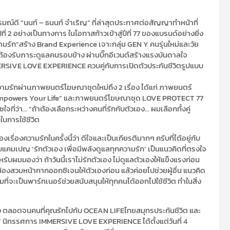
มณ์ดี “นนท์ – ธนนท์ จำเริญ” ที่ล่าสุดประกาศต่อสัญญาทำหน้าที่
2 อย่างเป็นทางการ ในโอกาสก้าวเข้าสู่ปีที่ 77 ของแบรนด์อย่างยิ่ง
ามรัก”สร้าง Brand Experience เจาะกลุ่ม GEN Y คนรุ่นใหม่และวัย
ต้องรับภาระดูแลคนรอบข้าง ผ่านบิ๊กอีเวนต์สร้างแรงบันดาลใจ
ERSIVE LOVE EXPERIENCE ควบคู่กับการเปิดตัวประกันชีวิตรูปแบบ
มรักผ่านภาพยนตร์โฆษณาชุดใหม่ถึง 2 เรื่อง ได้แก่ ภาพยนตร์
e Empowers Your Life” และภาพยนตร์โฆษณาชุด LOVE PROTECT 77
ี่ว่า… “ถ้าต้องเลือกระหว่างคนที่รักกับตัวเอง… ผมเลือกทั้งคู่
ในการใช้ชีวิต
ื่องความรักในครั้งนี้ว่า ดีใจและเป็นเกียรติมากๆ ครับที่ได้อยู่กับ
บแคมเปญ ‘รักตัวเอง เพื่อมีพลังดูแลทุกความรัก’ เป็นแนวคิดที่ตรงใจ
รับผมมองว่า ถ้าวันนี้เราไม่รักตัวเอง ไม่ดูแลตัวเองให้แข็งแรงก่อน
่ต้องสวมหน้ากากออกซิเจนให้ตัวเองก่อน แล้วค่อยไปช่วยผู้อื่น แนวคิด
ี่จะเป็นพาร์ทเนอร์ช่วยสนับสนุนให้ทุกคนได้ออกไปใช้ชีวิต ทำในสิ่ง
วเอง ตลอดจนคนที่คุณรักไปกับ OCEAN LIFEไทยสมุทรประกันชีวิต และ
” นิทรรศการ IMMERSIVE LOVE EXPERIENCE ได้ตั้งแต่วันที่ 4