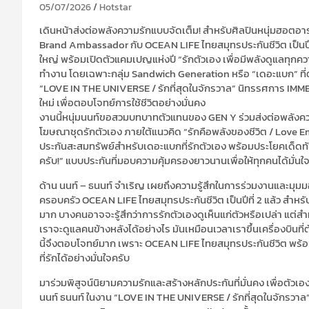
05/07/2026
Hotstar
เดินหน้าส่งต่อพลังความรักแบบจัดเต็ม! สำหรับศิลปินหนุ่มฮอตอาร
Brand Ambassador กับ OCEAN LIFE ไทยสมุทรประกันชีวิต เป็นปีที่ 
ใหญ่ พร้อมเปิดตัวแคมเปญแห่งปี “รักตัวเอง เพื่อมีพลังดูแลทุกคว
ทำงาน โดยเฉพาะกลุ่ม Sandwich Generation หรือ “เดอะแบก” ที่
“LOVE IN THE UNIVERSE / รักที่สุดในจักรวาล” นิทรรศการ IMM
ใหม่ เพื่อตอบโจทย์การใช้ชีวิตอย่างมั่นคง
งานนี้หนุ่มนนท์ขอสวมบทบาทตัวแทนของ GEN Y ร่วมส่งต่อพลังควา
โฆษณาชุดรักตัวเอง ภายใต้แนวคิด “รักคือพลังของชีวิต / Lov
ประกันสะสมทรัพย์สำหรับเดอะแบกที่รักตัวเอง พร้อมประโยคเด็ดทัชใจท
ครับ!” แบบประกันที่มอบความคุ้มครองยาวนานเพื่อให้ทุกคนได้มั่นใจ
ด้าน นนท์ – ธนนท์ จำเริญ เผยถึงความรู้สึกในการร่วมงานและมุมมองเร
ครอบครัว OCEAN LIFE ไทยสมุทรประกันชีวิต เป็นปีที่ 2 แล้ว สำหรั
มาก บางคนอาจจะรู้สึกว่าการรักตัวเองดูเห็นแก่ตัวหรือเปล่า แต่สำห
เราจะดูแลคนข้างหลังได้อย่างไร มันเหมือนเวลาเราขึ้นเครื่องบินที
นี้จึงตอบโจทย์มาก เพราะ OCEAN LIFE ไทยสมุทรประกันชีวิต พร้อมท
ที่รักได้อย่างมั่นใจครับ
มาร่วมพิสูจน์นิยามความรักและสร้างหลักประกันที่มั่นคง เพื่อตั
นนท์ ธนนท์ ในงาน “LOVE IN THE UNIVERSE / รักที่สุดในจักรวาล