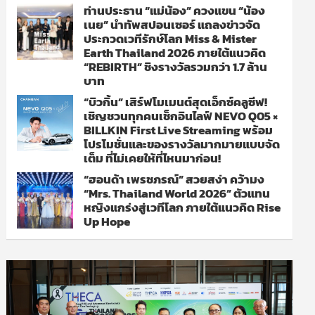
ท่านประธาน “แม่น้อง” ควงแขน “น้อง
เนย” นำทัพสปอนเซอร์ แถลงข่าวจัด
ประกวดเวทีรักษ์โลก Miss & Mister
Earth Thailand 2026 ภายใต้แนวคิด
“REBIRTH” ชิงรางวัลรวมกว่า 1.7 ล้าน
บาท
“บิวกิ้น” เสิร์ฟโมเมนต์สุดเอ็กซ์คลูซีฟ!
เชิญชวนทุกคนเช็กอินไลฟ์ NEVO Q05 ×
BILLKIN First Live Streaming พร้อม
โปรโมชั่นและของรางวัลมากมายแบบจัด
เต็ม ที่ไม่เคยให้ที่ไหนมาก่อน!
“ฮอนด้า เพรชภรณ์” สวยสง่า คว้ามง
“Mrs. Thailand World 2026” ตัวแทน
หญิงแกร่งสู่เวทีโลก ภายใต้แนวคิด Rise
Up Hope