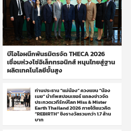
บีโอไอผนึกพันธมิตรจัด THECA 2026
เชื่อมห่วงโซ่อิเล็กทรอนิกส์ หนุนไทยสู่ฐาน
ผลิตเทคโนโลยีขั้นสูง
ท่านประธาน “แม่น้อง” ควงแขน “น้อง
เนย” นำทัพสปอนเซอร์ แถลงข่าวจัด
ประกวดเวทีรักษ์โลก Miss & Mister
Earth Thailand 2026 ภายใต้แนวคิด
“REBIRTH” ชิงรางวัลรวมกว่า 1.7 ล้าน
บาท