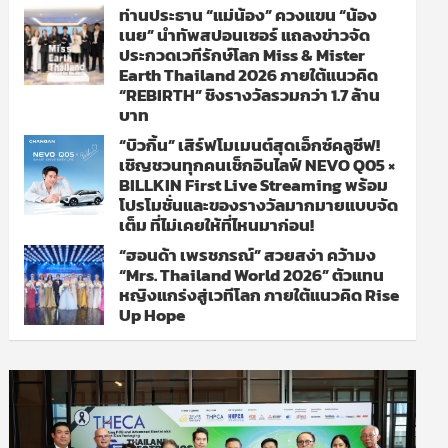
ท่านประธาน “แม่น้อง” ควงแขน “น้อง
เนย” นำทัพสปอนเซอร์ แถลงข่าวจัด
ประกวดเวทีรักษ์โลก Miss & Mister
Earth Thailand 2026 ภายใต้แนวคิด
“REBIRTH” ชิงรางวัลรวมกว่า 1.7 ล้าน
บาท
“บิวกิ้น” เสิร์ฟโมเมนต์สุดเอ็กซ์คลูซีฟ!
เชิญชวนทุกคนเช็กอินไลฟ์ NEVO Q05 ×
BILLKIN First Live Streaming พร้อม
โปรโมชั่นและของรางวัลมากมายแบบจัด
เต็ม ที่ไม่เคยให้ที่ไหนมาก่อน!
“ฮอนด้า เพรชภรณ์” สวยสง่า คว้ามง
“Mrs. Thailand World 2026” ตัวแทน
หญิงแกร่งสู่เวทีโลก ภายใต้แนวคิด Rise
Up Hope