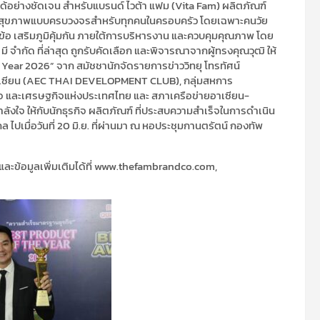
้อย่างชัดเจน สำหรับแบรนด์ ไวต้า แฟม (Vita Fam) ผลิตภัณฑ์
ดูแลสุขภาพแบบครบวงจรสำหรับทุกคนในครอบครัว โดยเฉพาะคนวัย
ข้อ เสริมภูมิคุ้มกัน ภายใต้การบริหารงาน และควบคุมคุณภาพ โดย
จำกัด ที่ล่าสุด ถูกรับคัดเลือก และพิจารณาจากผู้ทรงคุณวุฒิ ให้
 Year 2026” จาก สมัชชานักจัดรายการข่าววิทยุ โทรทัศน์
อาเซียน (AEC THAI DEVELOPMENT CLUB), กลุ่มสหการ
จ และเศรษฐกิจแห่งประเทศไทย และ สภาเครือข่ายอาเซียน-
ลังใจ ให้กับนักธุรกิจ ผลิตภัณฑ์ ที่ประสบความสำเร็จในการดำเนิน
ไปเมื่อวันที่ 20 มิ.ย. ที่ผ่านมา ณ หอประชุมกานตรัตน์ กองทัพ
และข้อมูลเพิ่มเติมได้ที่ www.thefambrandco.com,