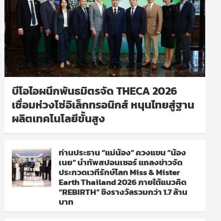
บีโอไอผนึกพันธมิตรจัด THECA 2026
เชื่อมห่วงโซ่อิเล็กทรอนิกส์ หนุนไทยสู่ฐาน
ผลิตเทคโนโลยีขั้นสูง
ท่านประธาน “แม่น้อง” ควงแขน “น้อง
เนย” นำทัพสปอนเซอร์ แถลงข่าวจัด
ประกวดเวทีรักษ์โลก Miss & Mister
Earth Thailand 2026 ภายใต้แนวคิด
“REBIRTH” ชิงรางวัลรวมกว่า 1.7 ล้าน
บาท