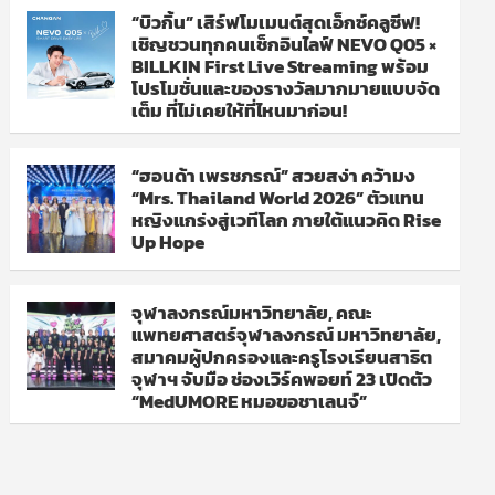
“บิวกิ้น” เสิร์ฟโมเมนต์สุดเอ็กซ์คลูซีฟ!
เชิญชวนทุกคนเช็กอินไลฟ์ NEVO Q05 ×
BILLKIN First Live Streaming พร้อม
โปรโมชั่นและของรางวัลมากมายแบบจัด
เต็ม ที่ไม่เคยให้ที่ไหนมาก่อน!
“ฮอนด้า เพรชภรณ์” สวยสง่า คว้ามง
“Mrs. Thailand World 2026” ตัวแทน
หญิงแกร่งสู่เวทีโลก ภายใต้แนวคิด Rise
Up Hope
จุฬาลงกรณ์มหาวิทยาลัย, คณะ
แพทยศาสตร์จุฬาลงกรณ์ มหาวิทยาลัย,
สมาคมผู้ปกครองและครูโรงเรียนสาธิต
จุฬาฯ จับมือ ช่องเวิร์คพอยท์ 23 เปิดตัว
“MedUMORE หมอขอชาเลนจ์”