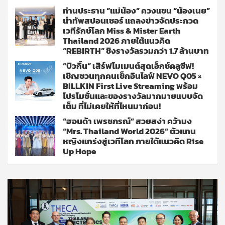
ท่านประธาน “แม่น้อง” ควงแขน “น้องเนย”
นำทัพสปอนเซอร์ แถลงข่าวจัดประกวด
เวทีรักษ์โลก Miss & Mister Earth
Thailand 2026 ภายใต้แนวคิด
“REBIRTH” ชิงรางวัลรวมกว่า 1.7 ล้านบาท
“บิวกิ้น” เสิร์ฟโมเมนต์สุดเอ็กซ์คลูซีฟ!
เชิญชวนทุกคนเช็กอินไลฟ์ NEVO Q05 ×
BILLKIN First Live Streaming พร้อม
โปรโมชั่นและของรางวัลมากมายแบบจัด
เต็ม ที่ไม่เคยให้ที่ไหนมาก่อน!
“ฮอนด้า เพรชภรณ์” สวยสง่า คว้ามง
“Mrs. Thailand World 2026” ตัวแทน
หญิงแกร่งสู่เวทีโลก ภายใต้แนวคิด Rise
Up Hope