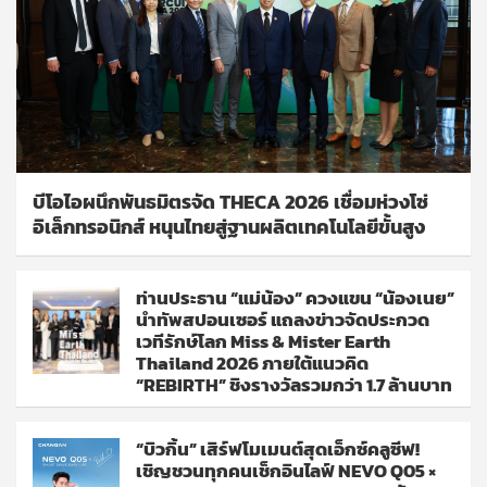
บีโอไอผนึกพันธมิตรจัด THECA 2026 เชื่อมห่วงโซ่
อิเล็กทรอนิกส์ หนุนไทยสู่ฐานผลิตเทคโนโลยีขั้นสูง
ท่านประธาน “แม่น้อง” ควงแขน “น้องเนย”
นำทัพสปอนเซอร์ แถลงข่าวจัดประกวด
เวทีรักษ์โลก Miss & Mister Earth
Thailand 2026 ภายใต้แนวคิด
“REBIRTH” ชิงรางวัลรวมกว่า 1.7 ล้านบาท
“บิวกิ้น” เสิร์ฟโมเมนต์สุดเอ็กซ์คลูซีฟ!
เชิญชวนทุกคนเช็กอินไลฟ์ NEVO Q05 ×