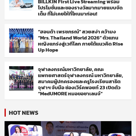
BILLKIN First Live Streaming พร้อม
โปรโมชั่นและของรางวัลมากมายแบบจัด
เต็ม ที่ไม่เคยให้ที่ไหนมาก่อน!
“ฮอนด้า เพรชภรณ์” สวยสง่า คว้ามง
“Mrs. Thailand World 2026” ตัวแทน
หญิงแกร่งสู่เวทีโลก ภายใต้แนวคิด Rise
Up Hope
จุฬาลงกรณ์มหาวิทยาลัย, คณะ
แพทยศาสตร์จุฬาลงกรณ์ มหาวิทยาลัย,
สมาคมผู้ปกครองและครูโรงเรียนสาธิต
จุฬาฯ จับมือ ช่องเวิร์คพอยท์ 23 เปิดตัว
“MedUMORE หมอขอชาเลนจ์”
HOT NEWS