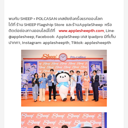
พบกับ
SHEEP × POLCASAN
เคส
ยัยซัง
ครั้งแรกของโลก
ได้ที
ร้าน
SHEEP Flagship Store
และร้าน
AppleSheep
หรือ
ติดต่อช่อง
ทางออนไลน์ได้
ที่
www.applesheepth.com
, Line:
@applesheep
,
Facebook:
AppleSheep
เคส
ipadpro
มีที่เก็บ
ปากกา
, Instagram:
applesheepth
,
Tiktok
:
applesheepth