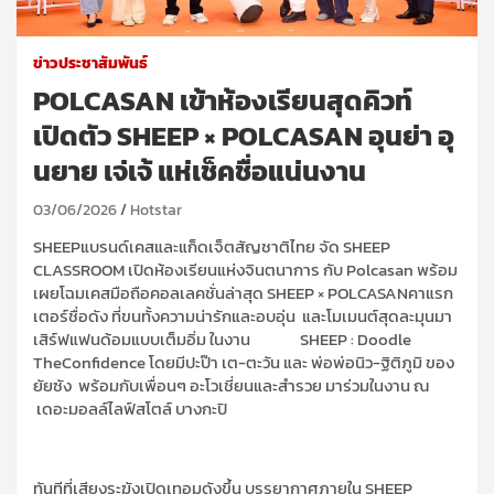
ข่าวประชาสัมพันธ์
POLCASAN เข้าห้องเรียนสุดคิวท์
เปิดตัว SHEEP × POLCASAN อุนย่า อุ
นยาย เจ่เจ้ แห่เช็คชื่อแน่นงาน
03/06/2026
Hotstar
SHEEP
แบ
รน
ด์เคสและแก็ดเจ็ตสัญชาติไทย จัด
SHEEP
CLASSROOM
เปิด
ห้อ
งเรียนแห่ง
จินตนาการ กับ
Polcasan
พร้อม
เผยโฉม
เคสมือถือคอลเลคชั่น
ล่าสุด
SHEEP
×
POLCASAN
คาแรก
เตอร
ชื่อดัง
ที่ขนทั้งความน่ารักและอบอุ่น และโมเมนต์สุดละมุนมา
เสิร์ฟแฟนด้อมแบบเต็มอิ่ม
ในงาน
SHEEP :
Doodle
The
Confidence
โดยมี
ปะป๊า
เต-ตะวัน และ
พ่อพ่อ
นิว-ฐิติภูมิ
ของ
ยัยซัง
พร้อมกับเพื่อนๆ
อะโวเชี่
ยนและสำรวย
มาร่วมในงาน
ณ
เดอะมอลล์ไลฟ์สโตล์
บางกะปิ
ทัน
ทีที่เสียงระฆังเปิดเทอมดังขึ้น
บรรยากาศภายใน
SHEEP