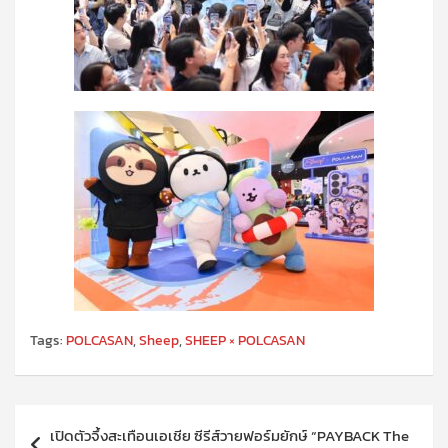
Tags:
POLCASAN
,
Sheep
,
SHEEP × POLCASAN
แนะแนว
เปิดตัวจึ้งสะเทือนเอเชีย ซีรีส์วายฟอร์มยักษ์ “PAYBACK The