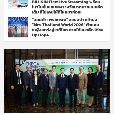
BILLKIN First Live Streaming พร้อม
โปรโมชั่นและของรางวัลมากมายแบบจัด
เต็ม ที่ไม่เคยให้ที่ไหนมาก่อน!
“ฮอนด้า เพรชภรณ์” สวยสง่า คว้ามง
“Mrs. Thailand World 2026” ตัวแทน
หญิงแกร่งสู่เวทีโลก ภายใต้แนวคิด Rise
Up Hope