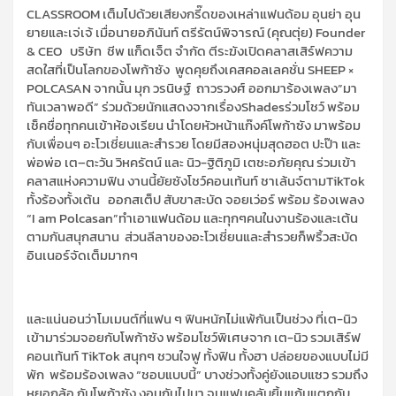
CLASSROOM
เต็มไปด้วยเสียงกรี๊ดของเหล่าแฟนด้อม
อุนย่า
อุน
ยายและเจ่เจ้
เมื่อ
นายอภินันท์ ตรีรัตน์พิจารณ์ (คุณตุ่ย)
Founder
&
CEO
บริษัท
ชีพ แก็ดเจ็ต จำกัด
ตีระฆัง
เปิดคลาสเสิร์ฟความ
สดใส
ที่เป็นโลกของโพก้าซัง
พูดคุยถึง
เคสคอลเลคชั่น
SHEEP ×
POLCASAN
จากนั้น
มุก วรนิษฐ์
ถาวรวงศ์
ออกมา
ร้องเพลง
”
มา
ทันเวลาพอดี
”
ร่วมด้วย
นักแสดงจากเรื่อง
Shades
ร่วมโชว์
พร้อม
เช็คชื่อทุกคนเข้าห้องเรียน
นำโดย
หัวหน้าแก
๊งค์
โพก้าซัง
มาพร้อม
กับ
เพื่อนๆ
อะโวเชี
ยน
และสำรวย
โดยมี
สองหนุ่มสุดฮอต
ปะป๊า และ
พ่อพ่อ
เต
–
ตะวัน วิหครัตน์
และ
นิว-
ฐิติภูมิ เตชะอภัยคุณ
ร่วม
เข้า
คลาสแห่งความฟิน
งานนี้
ยัย
ซัง
โชว์
คอนเท้นท์
ชาเล้นจ์
ตาม
TikT
ok
ทั้งร้องทั้งเต้น
ออกสเต็ป สับขาสะบัด จอยเว่อร์
พร้อม
ร้องเพลง
“
I am
Polcasan
”
ทำเอา
แฟนด้อม
และทุกๆคนในงา
น
ร้องและเต้น
ตา
มกันสนุกสนาน
ส่วนลีลาของอะโวเชี่
ยนและสำรวยก็พริ้วสะบัด
อินเนอร์จัดเต็มมากๆ
และแน่นอนว่าโมเมนต์ที่
แฟน ๆ
ฟิน
หนัก
ไม่แพ้กันเป็น
ช่วง
ที่เต-
นิว
เข้า
มาร่วมจอยกับโพก้าซัง
พร้อม
โชว์พิเศษจาก เต-นิว
รวม
เสิร์ฟ
คอนเท้นท์
TikTok
สนุกๆ ชวนใจฟู ทั้งฟิน ทั้งฮา ปล่อยของแบบไม่มี
พัก
พร้อม
ร้องเพลง “ชอบแบบนี้”
บางช่วงทั้งคู่ยังแอบแซว
รวมถึง
หยอกล้อ กับโพก
าซัง งอนกันไปมา
จนแ
ฟนคลับยิ้มแก้มแตกกับ