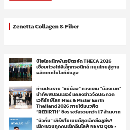
Zenetta Collagen & Fiber
บีโอไอผนึกพันธมิตรจัด THECA 2026
เชื่อมห่วงโซ่อิเล็กทรอนิกส์ หนุนไทยสู่ฐาน
ผลิตเทคโนโลยีขั้นสูง
ท่านประธาน “แม่น้อง” ควงแขน “น้องเนย”
นำทัพสปอนเซอร์ แถลงข่าวจัดประกวด
เวทีรักษ์โลก Miss & Mister Earth
Thailand 2026 ภายใต้แนวคิด
“REBIRTH” ชิงรางวัลรวมกว่า 1.7 ล้านบาท
“บิวกิ้น” เสิร์ฟโมเมนต์สุดเอ็กซ์คลูซีฟ!
เชิญชวนทุกคนเช็กอินไลฟ์ NEVO Q05 ×