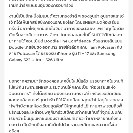
เคมีที่
น่า
รักและอบอุ่น
ของครอบครัวนี้
งาน
นี้
เป็นอีกหนึ
งโมเมนต์ความทรงจำดี ๆ ของ
อุนย่า อุนยายและเจ่
เจ้
ที่
ได้
เห็นเคสยัยซังครั้งแรกของโลก
โดย
SHEEP
เปิดห้องเรียน
ครั้งนี้
อยากให้ทุกคนเชื่อในจินตนาการของตัวเอง เพราะทุกไอเดีย
มักเริ่มจากจินตนาการเล็กๆ โดย
คอลเลคชั่นนี้
SHEEP
ดีไซน์ออก
มาภายใต้คอนเซ็ปต์
Doodle The
Confidence
ด้วยลายเส้นแบบ
Doodle
เคสยัยซัง
ออกมา
2
ลายให้เลือก
ลาย
I am
Polcasan
กับ
ลาย
Polcasan
โดยรองรับ
iPhone
รุ่น
11 – 17
และ
Samsung
Galaxy S23 Ultra – S26 Ultra
นอกจากความน่ารักของคอลเลค
ชั่นใหม่นี้แล้ว บรรยากาศในงานก็
ไม่แพ้กัน เพราะ
SHEEP
เนรมิตงานให้กลายเป็น “ห้องเรียนแห่ง
จินตนาการ” ทั้งโต๊ะเรียน ผนังกระด
า
ษ
กราฟสำหรับร่วมขีดเขียน
และโซน
ล็อคเกอร์
สุดน่ารัก ที่ให้ฟีลเหมือนหล
ุดเข้าไปอยู่ในโลกของ
“โพก้าซัง”
และห้องเรียนสุดคิวท
์
ให้ทุกคนได้แช๊ะถ่ายภาพ
รวมถึง
พั้
นรักแมวและเหล่าอินฟลูก็มาร่วม
เช็คอิน
ทำคอนเท้นท์ที่จุดนี้เช่นกัน
เรียกว่าเป็นมุมมหาชนของงานนี้เลยทีเดียว
ทำเอา
หลายคนถึงกับ
บอกว่า เป็นอีกหนึ่งงานที่เต็มไปด้วย
รายละเอียดและความตั้งใจ
จริงๆ