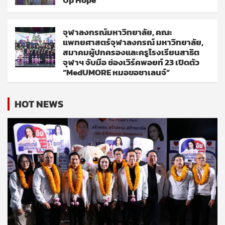
Up Hope
จุฬาลงกรณ์มหาวิทยาลัย, คณะ
แพทยศาสตร์จุฬาลงกรณ์ มหาวิทยาลัย,
สมาคมผู้ปกครองและครูโรงเรียนสาธิต
จุฬาฯ จับมือ ช่องเวิร์คพอยท์ 23 เปิดตัว
“MedUMORE หมอขอชาเลนจ์”
HOT NEWS