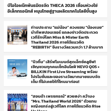
บีโอไอผนึกพันธมิตรจัด THECA 2026 เชื่อมห่วงโซ่
อิเล็กทรอนิกส์ หนุนไทยสู่ฐานผลิตเทคโนโลยีขั้นสูง
ท่านประธาน “แม่น้อง” ควงแขน “น้องเนย”
นำทัพสปอนเซอร์ แถลงข่าวจัดประกวด
เวทีรักษ์โลก Miss & Mister Earth
Thailand 2026 ภายใต้แนวคิด
“REBIRTH” ชิงรางวัลรวมกว่า 1.7 ล้านบาท
“บิวกิ้น” เสิร์ฟโมเมนต์สุดเอ็กซ์คลูซีฟ!
เชิญชวนทุกคนเช็กอินไลฟ์ NEVO Q05 ×
BILLKIN First Live Streaming พร้อม
โปรโมชั่นและของรางวัลมากมายแบบจัด
เต็ม ที่ไม่เคยให้ที่ไหนมาก่อน!
“ฮอนด้า เพรชภรณ์” สวยสง่า คว้ามง
“Mrs. Thailand World 2026” ตัวแทน
หญิงแกร่งสู่เวทีโลก ภายใต้แนวคิด Rise