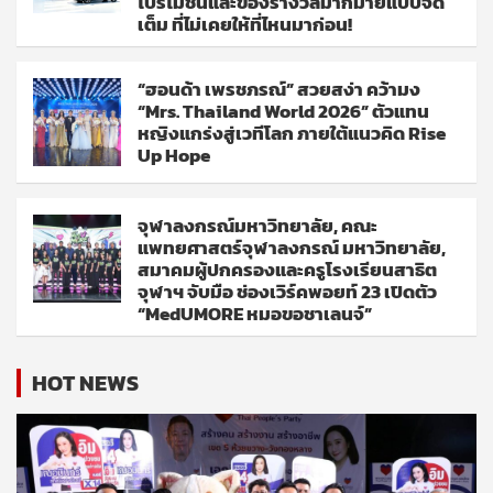
โปรโมชั่นและของรางวัลมากมายแบบจัด
เต็ม ที่ไม่เคยให้ที่ไหนมาก่อน!
“ฮอนด้า เพรชภรณ์” สวยสง่า คว้ามง
“Mrs. Thailand World 2026” ตัวแทน
หญิงแกร่งสู่เวทีโลก ภายใต้แนวคิด Rise
Up Hope
จุฬาลงกรณ์มหาวิทยาลัย, คณะ
แพทยศาสตร์จุฬาลงกรณ์ มหาวิทยาลัย,
สมาคมผู้ปกครองและครูโรงเรียนสาธิต
จุฬาฯ จับมือ ช่องเวิร์คพอยท์ 23 เปิดตัว
“MedUMORE หมอขอชาเลนจ์”
HOT NEWS