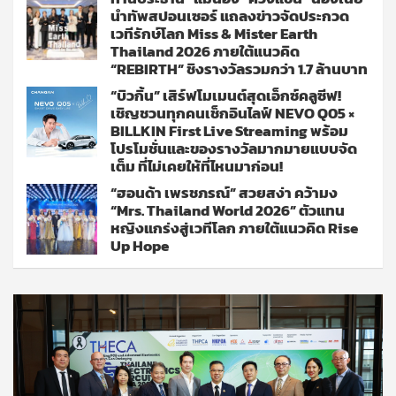
นำทัพสปอนเซอร์ แถลงข่าวจัดประกวด
เวทีรักษ์โลก Miss & Mister Earth
Thailand 2026 ภายใต้แนวคิด
“REBIRTH” ชิงรางวัลรวมกว่า 1.7 ล้านบาท
“บิวกิ้น” เสิร์ฟโมเมนต์สุดเอ็กซ์คลูซีฟ!
เชิญชวนทุกคนเช็กอินไลฟ์ NEVO Q05 ×
BILLKIN First Live Streaming พร้อม
โปรโมชั่นและของรางวัลมากมายแบบจัด
เต็ม ที่ไม่เคยให้ที่ไหนมาก่อน!
“ฮอนด้า เพรชภรณ์” สวยสง่า คว้ามง
“Mrs. Thailand World 2026” ตัวแทน
หญิงแกร่งสู่เวทีโลก ภายใต้แนวคิด Rise
Up Hope