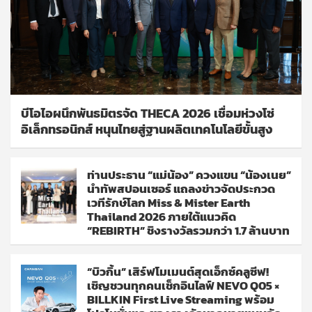
บีโอไอผนึกพันธมิตรจัด THECA 2026 เชื่อมห่วงโซ่
อิเล็กทรอนิกส์ หนุนไทยสู่ฐานผลิตเทคโนโลยีขั้นสูง
ท่านประธาน “แม่น้อง” ควงแขน “น้องเนย”
นำทัพสปอนเซอร์ แถลงข่าวจัดประกวด
เวทีรักษ์โลก Miss & Mister Earth
Thailand 2026 ภายใต้แนวคิด
“REBIRTH” ชิงรางวัลรวมกว่า 1.7 ล้านบาท
“บิวกิ้น” เสิร์ฟโมเมนต์สุดเอ็กซ์คลูซีฟ!
เชิญชวนทุกคนเช็กอินไลฟ์ NEVO Q05 ×
BILLKIN First Live Streaming พร้อม