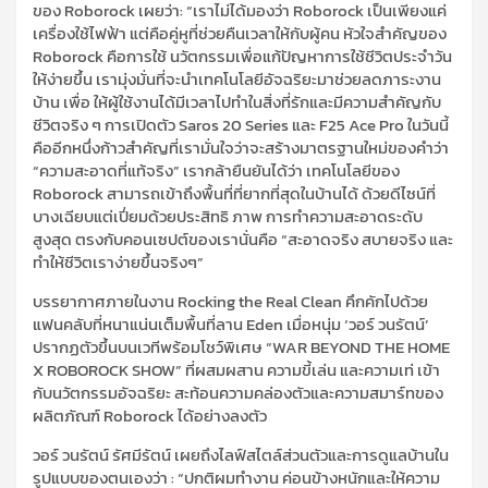
ของ Roborock เผยว่า: “เราไม่ได้มองว่า Roborock เป็นเพียงแค่
เครื่องใช้ไฟฟ้า แต่คือคู่หูที่ช่วยคืนเวลาให้กับผู้คน หัวใจสำคัญของ
Roborock คือการใช้ นวัตกรรมเพื่อแก้ปัญหาการใช้ชีวิตประจำวัน
ให้ง่ายขึ้น เรามุ่งมั่นที่จะนำเทคโนโลยีอัจฉริยะมาช่วยลดภาระงาน
บ้าน เพื่อ ให้ผู้ใช้งานได้มีเวลาไปทำในสิ่งที่รักและมีความสำคัญกับ
ชีวิตจริง ๆ การเปิดตัว Saros 20 Series และ F25 Ace Pro ในวันนี้
คืออีกหนึ่งก้าวสำคัญที่เรามั่นใจว่าจะสร้างมาตรฐานใหม่ของคำว่า
“ความสะอาดที่แท้จริง” เรากล้ายืนยันได้ว่า เทคโนโลยีของ
Roborock สามารถเข้าถึงพื้นที่ที่ยากที่สุดในบ้านได้ ด้วยดีไซน์ที่
บางเฉียบแต่เปี่ยมด้วยประสิทธิ ภาพ การทำความสะอาดระดับ
สูงสุด ตรงกับคอนเซปต์ของเรานั่นคือ “สะอาดจริง สบายจริง และ
ทำให้ชีวิตเราง่ายขึ้นจริงๆ”
บรรยากาศภายในงาน Rocking the Real Clean คึกคักไปด้วย
แฟนคลับที่หนาแน่นเต็มพื้นที่ลาน Eden เมื่อหนุ่ม ‘วอร์ วนรัตน์’
ปรากฏตัวขึ้นบนเวทีพร้อมโชว์พิเศษ “WAR BEYOND THE HOME
X ROBOROCK SHOW” ที่ผสมผสาน ความขี้เล่น และความเท่ เข้า
กับนวัตกรรมอัจฉริยะ สะท้อนความคล่องตัวและความสมาร์ทของ
ผลิตภัณฑ์ Roborock ได้อย่างลงตัว
วอร์ วนรัตน์ รัศมีรัตน์ เผยถึงไลฟ์สไตล์ส่วนตัวและการดูแลบ้านใน
รูปแบบของตนเองว่า : “ปกติผมทำงาน ค่อนข้างหนักและให้ความ