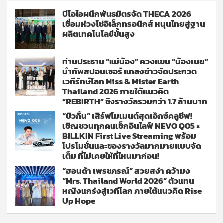
บีโอไอผนึกพันธมิตรจัด THECA 2026
เชื่อมห่วงโซ่อิเล็กทรอนิกส์ หนุนไทยสู่ฐาน
ผลิตเทคโนโลยีขั้นสูง
ท่านประธาน “แม่น้อง” ควงแขน “น้องเนย”
นำทัพสปอนเซอร์ แถลงข่าวจัดประกวด
เวทีรักษ์โลก Miss & Mister Earth
Thailand 2026 ภายใต้แนวคิด
“REBIRTH” ชิงรางวัลรวมกว่า 1.7 ล้านบาท
“บิวกิ้น” เสิร์ฟโมเมนต์สุดเอ็กซ์คลูซีฟ!
เชิญชวนทุกคนเช็กอินไลฟ์ NEVO Q05 ×
BILLKIN First Live Streaming พร้อม
โปรโมชั่นและของรางวัลมากมายแบบจัด
เต็ม ที่ไม่เคยให้ที่ไหนมาก่อน!
“ฮอนด้า เพรชภรณ์” สวยสง่า คว้ามง
“Mrs. Thailand World 2026” ตัวแทน
หญิงแกร่งสู่เวทีโลก ภายใต้แนวคิด Rise
Up Hope