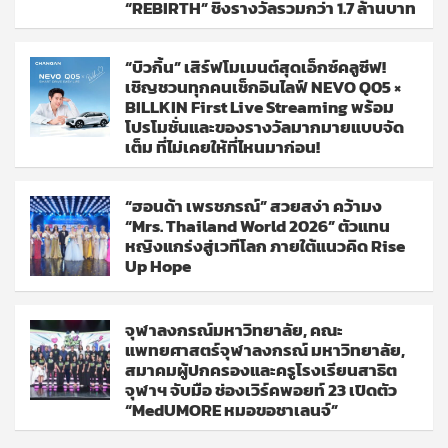
“REBIRTH” ชิงรางวัลรวมกว่า 1.7 ล้านบาท
“บิวกิ้น” เสิร์ฟโมเมนต์สุดเอ็กซ์คลูซีฟ!
เชิญชวนทุกคนเช็กอินไลฟ์ NEVO Q05 ×
BILLKIN First Live Streaming พร้อม
โปรโมชั่นและของรางวัลมากมายแบบจัด
เต็ม ที่ไม่เคยให้ที่ไหนมาก่อน!
“ฮอนด้า เพรชภรณ์” สวยสง่า คว้ามง
“Mrs. Thailand World 2026” ตัวแทน
หญิงแกร่งสู่เวทีโลก ภายใต้แนวคิด Rise
Up Hope
จุฬาลงกรณ์มหาวิทยาลัย, คณะ
แพทยศาสตร์จุฬาลงกรณ์ มหาวิทยาลัย,
สมาคมผู้ปกครองและครูโรงเรียนสาธิต
จุฬาฯ จับมือ ช่องเวิร์คพอยท์ 23 เปิดตัว
“MedUMORE หมอขอชาเลนจ์”