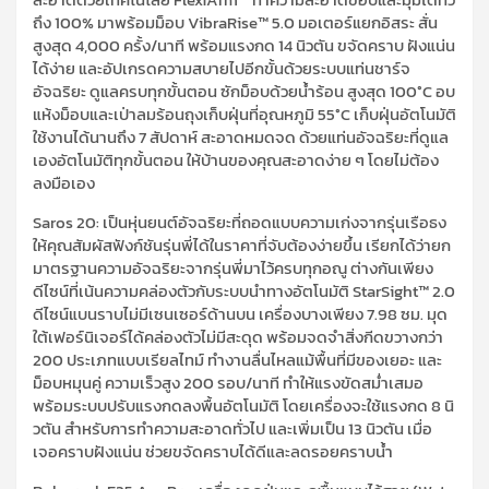
ถึง 100% มาพร้อมม็อบ VibraRise™ 5.0 มอเตอร์แยกอิสระ สั่น
สูงสุด 4,000 ครั้ง/นาที พร้อมแรงกด 14 นิวตัน ขจัดคราบ ฝังแน่น
ได้ง่าย และอัปเกรดความสบายไปอีกขั้นด้วยระบบแท่นชาร์จ
อัจฉริยะ ดูแลครบทุกขั้นตอน ซักม็อบด้วยน้ำร้อน สูงสุด 100°C อบ
แห้งม็อบและเป่าลมร้อนถุงเก็บฝุ่นที่อุณหภูมิ 55°C เก็บฝุ่นอัตโนมัติ
ใช้งานได้นานถึง 7 สัปดาห์ สะอาดหมดจด ด้วยแท่นอัจฉริยะที่ดูแล
เองอัตโนมัติทุกขั้นตอน ให้บ้านของคุณสะอาดง่าย ๆ โดยไม่ต้อง
ลงมือเอง
Saros 20: เป็นหุ่นยนต์อัจฉริยะที่ถอดแบบความเก่งจากรุ่นเรือธง
ให้คุณสัมผัสฟังก์ชันรุ่นพี่ได้ในราคาที่จับต้องง่ายขึ้น เรียกได้ว่ายก
มาตรฐานความอัจฉริยะจากรุ่นพี่มาไว้ครบทุกอณู ต่างกันเพียง
ดีไซน์ที่เน้นความคล่องตัวกับระบบนำทางอัตโนมัติ StarSight™ 2.0
ดีไซน์แบนราบไม่มีเซนเซอร์ด้านบน เครื่องบางเพียง 7.98 ซม. มุด
ใต้เฟอร์นิเจอร์ได้คล่องตัวไม่มีสะดุด พร้อมจดจำสิ่งกีดขวางกว่า
200 ประเภทแบบเรียลไทม์ ทำงานลื่นไหลแม้พื้นที่มีของเยอะ และ
ม็อบหมุนคู่ ความเร็วสูง 200 รอบ/นาที ทำให้แรงขัดสม่ำเสมอ
พร้อมระบบปรับแรงกดลงพื้นอัตโนมัติ โดยเครื่องจะใช้แรงกด 8 นิ
วตัน สำหรับการทำความสะอาดทั่วไป และเพิ่มเป็น 13 นิวตัน เมื่อ
เจอคราบฝังแน่น ช่วยขจัดคราบได้ดีและลดรอยคราบน้ำ