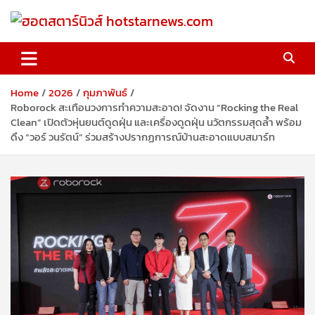
Skip
to
content
ฮอตสตาร์นิวส์ hotstarnews.com
Home
2026
กุมภาพันธ์
Roborock สะเทือนวงการทำความสะอาด! จัดงาน “Rocking the Real
Clean” เปิดตัวหุ่นยนต์ดูดฝุ่น และเครื่องดูดฝุ่น นวัตกรรมสุดล้ำ พร้อม
ดึง “วอร์ วนรัตน์” ร่วมสร้างปรากฏการณ์บ้านสะอาดแบบสมาร์ท