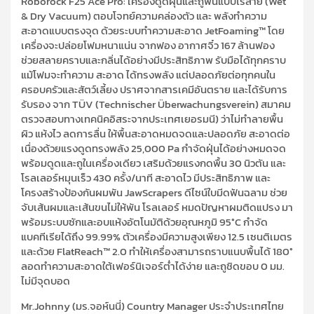
Roborock F25 Ace Pro: เครื่องดูดฝุ่นและถูพื้นแบบไร้สาย (Wet
& Dry Vacuum) ตอบโจทย์ความคล่องตัว และ พลังทำความ
สะอาดแบบตรงจุด ด้วยระบบทำความสะอาด JetFoaming™ โดย
เครื่องจะปล่อยโฟมหนาแน่น จากฟอง อากาศจิ๋ว 167 ล้านฟอง
ช่วยสลายคราบและกลิ่นได้อย่างมีประสิทธิภาพ รับมือได้ทุกคราบ
แม้โฟมจะทำความ สะอาด ได้ทรงพลัง แต่ปลอดภัยต่อทุกคนใน
ครอบครัวและสัตว์เลี้ยง ปราศจากสารเคมีอันตราย และได้รับการ
รับรอง จาก TÜV (Technischer Überwachungsverein) สมาคม
ตรวจสอบทางเทคนิคอิสระจากประเทศเยอรมนี) ว่าไม่ทำลายพื้น
ผิว แห้งไว ลดการลื่น ให้พื้นสะอาดหมดจดและปลอดภัย สะอาดต่อ
เนื่องด้วยแรงดูดทรงพลัง 25,000 Pa กำจัดฝุ่นได้อย่างหมดจด
พร้อมดูดและถูในเครื่องเดียว เสริมด้วยแรงกดพื้น 30 นิวตัน และ
โรลเลอร์หมุนเร็ว 430 ครั้ง/นาที สะอาดไว มีประสิทธิภาพ และ
โครงสร้างป้องกันผมพัน JawScrapers ดีไซน์ใบมีดฟันฉลาม ช่วย
จับเส้นผมและเส้นขนไม่ให้พัน โรลเลอร์ หมดปัญหาผมติดแปรง มา
พร้อมระบบซักและอบแห้งอัตโนมัติด้วยอุณหภูมิ 95°C กำจัด
แบคทีเรียได้ถึง 99.99% ตัวเครื่องมีความสูงเพียง 12.5 เซนติเมตร
และด้วย FlatReach™ 2.0 ทำให้เครื่องสามารถราบแนบพื้นได้ 180°
ลอดทำความสะอาดใต้เฟอร์นิเจอร์ต่ำได้ง่าย และถูชิดขอบ 0 มม.
ไม่มีจุดบอด
Mr.Johnny (มร.จอห์นนี่) Country Manager ประจำประเทศไทย