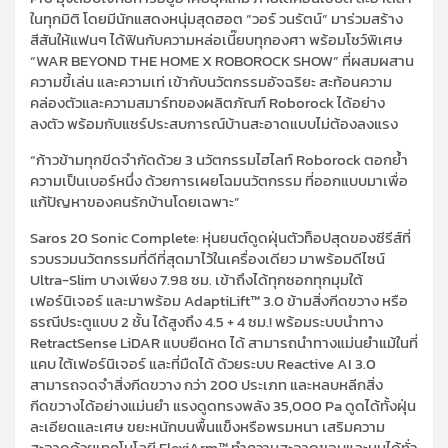
ในทุกมิติ โดยมีนักแสดงหนุ่มสุดฮอต “วอร์ วนรัตน์” มาร่วมสร้าง
สีสันให้แฟนๆ ได้ฟินกับความหล่อเนี๊ยบทุกองศา พร้อมโชว์พิเศษ
“WAR BEYOND THE HOME X ROBOROCK SHOW” ที่ผสมผสาน
ความขี้เล่น และความเท่ เข้ากับนวัตกรรมอัจฉริยะ สะท้อนความ
คล่องตัวและความสมาร์ทของผลิตภัณฑ์ Roborock ได้อย่าง
ลงตัว พร้อมกับแชร์ประสบการณ์บ้านสะอาดแบบไม่ต้องลงแรง
“ก้าวข้ามทุกขีดจำกัดด้วย 3 นวัตกรรมไฮไลท์ Roborock ตอกย้ำ
ความเป็นเบอร์หนึ่ง ด้วยการเผยโฉมนวัตกรรม ที่ออกแบบมาเพื่อ
แก้ปัญหาของคนรักบ้านโดยเฉพาะ”
Saros 20 Sonic Complete: หุ่นยนต์ดูดฝุ่นตัวท็อปสุดของซีรีส์ที่
รวบรวมนวัตกรรมที่ดีที่สุดมาไว้ในเครื่องเดียว มาพร้อมดีไซน์
Ultra-Slim บางเพียง 7.98 ซม. เข้าถึงได้ทุกซอกทุกมุมใต้
เฟอร์นิเจอร์ และมาพร้อม AdaptiLift™ 3.0 ข้ามสิ่งกีดขวาง หรือ
ธรณีประตูแบบ 2 ชั้น ได้สูงถึง 4.5 + 4 ซม.! พร้อมระบบนำทาง
RetractSense LiDAR แบบยืดหด ได้ สามารถนำทางแม่นยำแม้ในที่
แคบ ใต้เฟอร์นิเจอร์ และที่มืดได้ ด้วยระบบ Reactive AI 3.0
สามารถจดจำสิ่งกีดขวาง กว่า 200 ประเภท และหลบหลีกสิ่ง
กีดขวางได้อย่างแม่นยำ แรงดูดทรงพลัง 35,000 Pa ดูดได้ทั้งฝุ่น
ละเอียดและเศษ ขยะหนักบนพื้นแข็งหรือพรมหนา เสริมความ
สะอาดด้วยเทคโนโลยี FlexiArm™ ทำความสะอาดขอบและมุมได้ทั่ว