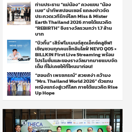
ท่านประธาน “แม่น้อง” ควงแขน “น้อง
เนย” นำทัพสปอนเซอร์ แถลงข่าวจัด
ประกวดเวทีรักษ์โลก Miss & Mister
Earth Thailand 2026 ภายใต้แนวคิด
“REBIRTH” ชิงรางวัลรวมกว่า 1.7 ล้าน
บาท
“บิวกิ้น” เสิร์ฟโมเมนต์สุดเอ็กซ์คลูซีฟ!
เชิญชวนทุกคนเช็กอินไลฟ์ NEVO Q05 ×
BILLKIN First Live Streaming พร้อม
โปรโมชั่นและของรางวัลมากมายแบบจัด
เต็ม ที่ไม่เคยให้ที่ไหนมาก่อน!
“ฮอนด้า เพรชภรณ์” สวยสง่า คว้ามง
“Mrs. Thailand World 2026” ตัวแทน
หญิงแกร่งสู่เวทีโลก ภายใต้แนวคิด Rise
Up Hope