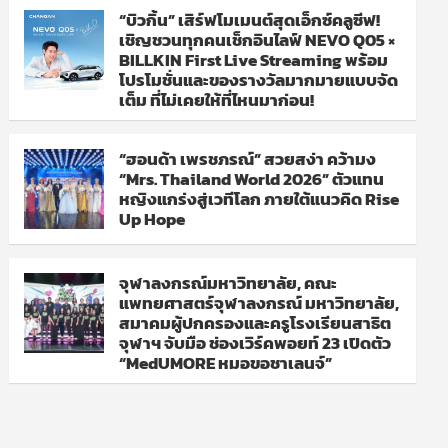
“บิวกิ้น” เสิร์ฟโมเมนต์สุดเอ็กซ์คลูซีฟ!
เชิญชวนทุกคนเช็กอินไลฟ์ NEVO Q05 ×
BILLKIN First Live Streaming พร้อม
โปรโมชั่นและของรางวัลมากมายแบบจัด
เต็ม ที่ไม่เคยให้ที่ไหนมาก่อน!
“ฮอนด้า เพรชภรณ์” สวยสง่า คว้ามง
“Mrs. Thailand World 2026” ตัวแทน
หญิงแกร่งสู่เวทีโลก ภายใต้แนวคิด Rise
Up Hope
จุฬาลงกรณ์มหาวิทยาลัย, คณะ
แพทยศาสตร์จุฬาลงกรณ์ มหาวิทยาลัย,
สมาคมผู้ปกครองและครูโรงเรียนสาธิต
จุฬาฯ จับมือ ช่องเวิร์คพอยท์ 23 เปิดตัว
“MedUMORE หมอขอชาเลนจ์”