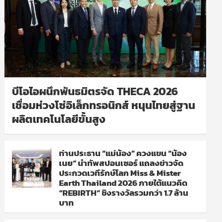
บีโอไอผนึกพันธมิตรจัด THECA 2026
เชื่อมห่วงโซ่อิเล็กทรอนิกส์ หนุนไทยสู่ฐาน
ผลิตเทคโนโลยีขั้นสูง
ท่านประธาน “แม่น้อง” ควงแขน “น้อง
เนย” นำทัพสปอนเซอร์ แถลงข่าวจัด
ประกวดเวทีรักษ์โลก Miss & Mister
Earth Thailand 2026 ภายใต้แนวคิด
“REBIRTH” ชิงรางวัลรวมกว่า 1.7 ล้าน
บาท