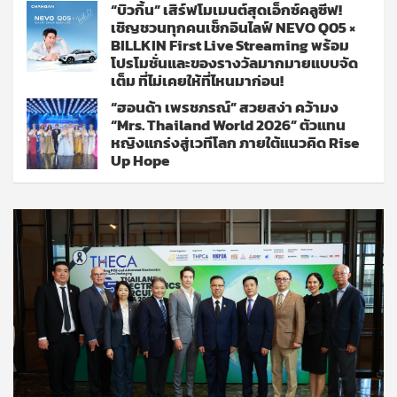
“บิวกิ้น” เสิร์ฟโมเมนต์สุดเอ็กซ์คลูซีฟ!
เชิญชวนทุกคนเช็กอินไลฟ์ NEVO Q05 ×
BILLKIN First Live Streaming พร้อม
โปรโมชั่นและของรางวัลมากมายแบบจัด
เต็ม ที่ไม่เคยให้ที่ไหนมาก่อน!
“ฮอนด้า เพรชภรณ์” สวยสง่า คว้ามง
“Mrs. Thailand World 2026” ตัวแทน
หญิงแกร่งสู่เวทีโลก ภายใต้แนวคิด Rise
Up Hope