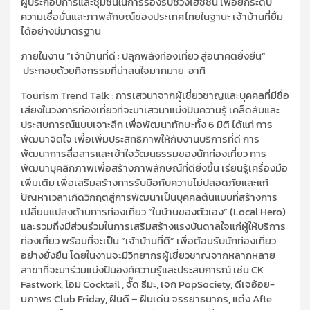
ผู้ประกอบการและชุมชนในการรองรับช่วงไฮซีซัน เพื่อยกระดับ
ความเชื่อมั่นและภาพลักษณ์ของประเทศไทยในฐานะ เจ้าบ้านที่ยิ้ม
ได้อย่างมีมาตรฐาน
ภายในงาน “เจ้าบ้านที่ดี : ปลุกพลังท่องเที่ยว สู่อนาคตยั่งยืน”
ประกอบด้วยกิจกรรมที่น่าสนใจมากมาย อาทิ
Tourism Trend Talk :
การเสวนาจากผู้เชี่ยวชาญและบุคคลที่มีชื่อ
เสียงในวงการท่องเที่ยวที่จะมาเสวนาแบ่งปันความรู้ เคล็ดลับและ
ประสบการณ์แบบเจาะลึก เพื่อพัฒนาทักษะทั้ง 6 มิติ ได้แก่ การ
พัฒนาจิตใจ เพื่อเพิ่มประสิทธิภาพให้กับงานบริการที่ดี การ
พัฒนาการสื่อสารและเข้าใจวัฒนธรรมของนักท่องเที่ยว การ
พัฒนาบุคลิกภาพเพื่อสร้างภาพลักษณ์ที่ดียิ่งขึ้น เรียนรู้เครื่องมือ
เพิ่มเติม เพื่อเสริมสร้างการรับมือกับความไม่ปลอดภัยและแก้
ปัญหาเวลาเกิดวิกฤตสู่การพัฒนาเป็นบุคคลต้นแบบที่สร้างการ
เปลี่ยนแปลงด้านการท่องเที่ยว “ในบ้านของตัวเอง” (
Local Hero)
และรวมถึงมีส่วนร่วมในการเสริมสร้างแรงบันดาลใจแก่ผู้ให้บริการ
ท่องเที่ยว พร้อมที่จะเป็น “เจ้าบ้านที่ดี” เพื่อต้อนรับนักท่องเที่ยว
อย่างยั่งยืน โดยในงานจะมีวิทยากรผู้เชี่ยวชาญจากหลากหลาย
สาขาที่จะมาร่วมแบ่งปันองค์ความรู้และประสบการณ์ เช่น
CK
Fastwork,
โอม
Cocktail ,
จั๊ด ธีมะ
,
เจก
PopSociety,
ดีเจอ้อย-
นภาพร
Club Friday,
ฝันดี – ฝันเด่น จรรยาธนากร
,
แต๋ง
Afte