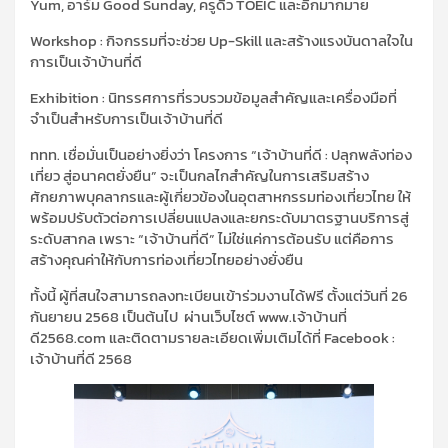
Yum,
อาร์ม
Good Sunday,
ครูดิว
TOEIC
และอีกมากมาย
Workshop :
กิจกรรมที่จะช่วย
Up-Skill
และสร้างแรงบันดาลใจใน
การเป็นเจ้าบ้านที่ดี
Exhibition :
นิทรรศการที่รวบรวมข้อมูลสำคัญและเครื่องมือที่
จำเป็นสำหรับการเป็นเจ้าบ้านที่ดี
ททท. เชื่อมั่นเป็นอย่างยิ่งว่า โครงการ “เจ้าบ้านที่ดี : ปลุกพลังท่อง
เที่ยว สู่อนาคตยั่งยืน” จะเป็นกลไกสำคัญในการเสริมสร้าง
ศักยภาพบุคลากรและผู้เกี่ยวข้องในอุตสาหกรรมท่องเที่ยวไทย ให้
พร้อมปรับตัวต่อการเปลี่ยนแปลงและยกระดับมาตรฐานบริการสู่
ระดับสากล เพราะ “เจ้าบ้านที่ดี” ไม่ใช่แค่การต้อนรับ แต่คือการ
สร้างคุณค่าให้กับการท่องเที่ยวไทยอย่างยั่งยืน
ทั้งนี้ ผู้ที่สนใจสามารถลงทะเบียนเข้าร่วมงานได้ฟรี ตั้งแต่วันที่ 26
กันยายน 2568 เป็นต้นไป ผ่านเว็บไซต์
www.
เจ้าบ้านที่
ดี2568.
com
และติดตามรายละเอียดเพิ่มเติมได้ที่
Facebook :
เจ้าบ้านที่ดี 2568