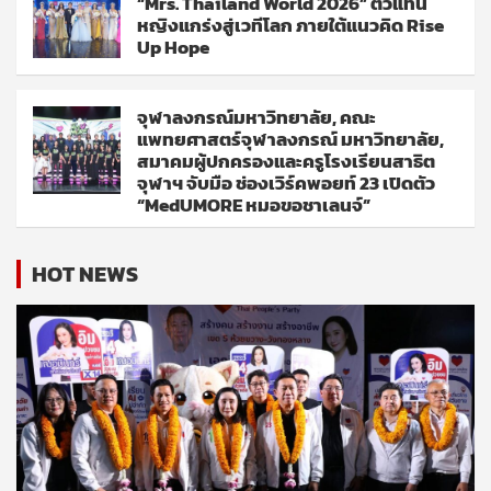
“Mrs. Thailand World 2026” ตัวแทน
หญิงแกร่งสู่เวทีโลก ภายใต้แนวคิด Rise
Up Hope
จุฬาลงกรณ์มหาวิทยาลัย, คณะ
แพทยศาสตร์จุฬาลงกรณ์ มหาวิทยาลัย,
สมาคมผู้ปกครองและครูโรงเรียนสาธิต
จุฬาฯ จับมือ ช่องเวิร์คพอยท์ 23 เปิดตัว
“MedUMORE หมอขอชาเลนจ์”
HOT NEWS