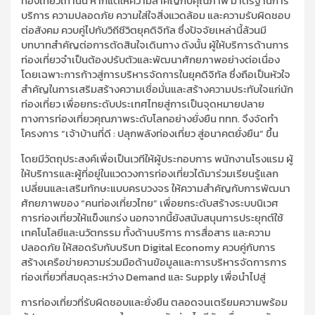
ท่องเที่ยวเท่านั้น หากแต่ให้ความสำคัญกับคุณภาพ มาตรฐานการ
บริการ ความปลอดภัย ความใส่ใจสิ่งแวดล้อม และความรับผิดชอบ
ต่อสังคม ควบคู่ไปกับวิถีชีวิตยุคดิจิทัล ซึ่งปัจจัยเหล่านี้ล้วนมี
บทบาทสำคัญต่อการตัดสินใจเดินทาง ดังนั้น ผู้ให้บริการด้านการ
ท่องเที่ยวจำเป็นต้องปรับตัวและพัฒนาศักยภาพอย่างต่อเนื่อง
โดยเฉพาะการก้าวสู่การบริหารจัดการในยุคดิจิทัล ซึ่งถือเป็นหัวใจ
สำคัญในการเสริมสร้างความเชื่อมั่นและสร้างความประทับใจแก่นัก
ท่องเที่ยว เพื่อยกระดับประเทศไทยสู่การเป็นจุดหมายปลาย
ทางการท่องเที่ยวคุณภาพระดับโลกอย่างยั่งยืน ททท. จึงจัดทำ
โครงการ “เจ้าบ้านที่ดี : ปลุกพลังท่องเที่ยว สู่อนาคตยั่งยืน” ขึ้น
โดยมีวัตถุประสงค์เพื่อเป็นเวทีให้ผู้ประกอบการ พนักงานโรงแรม ผู้
ให้บริการและผู้ที่อยู่ในแวดวงการท่องเที่ยวได้มาร่วมเรียนรู้แลก
เปลี่ยนและเสริมทักษะแบบครบวงจร ให้ความสำคัญกับการพัฒนา
ศักยภาพของ “คนท่องเที่ยวไทย” เพื่อยกระดับสร้างระบบนิเวศ
การท่องเที่ยวให้แข็งแกร่ง นอกจากนี้ยังสนับสนุนการประยุกต์ใช้
เทคโนโลยีและนวัตกรรม ทั้งด้านบริการ การสื่อสาร และความ
ปลอดภัย ให้สอดรับกับบริบท
Digital Economy
ควบคู่กับการ
สร้างเครือข่ายความร่วมมือด้านข้อมูลและการบริหารจัดการการ
ท่องเที่ยวที่สมดุลระหว่าง
Demand
และ
Supply
เพื่อนำไปสู่
การท่องเที่ยวที่รับผิดชอบและยั่งยืน ตลอดจนเตรียมความพร้อม