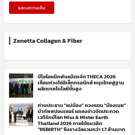
Zenetta Collagen & Fiber
บีโอไอผนึกพันธมิตรจัด THECA 2026
เชื่อมห่วงโซ่อิเล็กทรอนิกส์ หนุนไทยสู่ฐาน
ผลิตเทคโนโลยีขั้นสูง
ท่านประธาน “แม่น้อง” ควงแขน “น้องเนย”
นำทัพสปอนเซอร์ แถลงข่าวจัดประกวด
เวทีรักษ์โลก Miss & Mister Earth
Thailand 2026 ภายใต้แนวคิด
“REBIRTH” ชิงรางวัลรวมกว่า 1.7 ล้านบาท