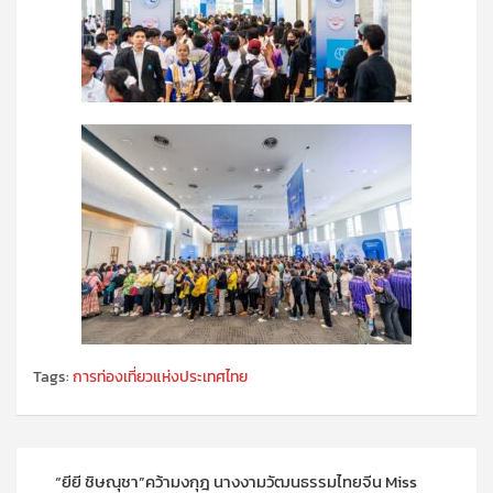
Tags:
การท่องเที่ยวแห่งประเทศไทย
แนะแนว
“ยียี ชิษณุชา”คว้ามงกุฎ นางงามวัฒนธรรมไทยจีน Miss