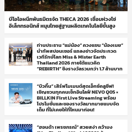
บีโอไอผนึกพันธมิตรจัด THECA 2026 เชื่อมห่วงโซ่
อิเล็กทรอนิกส์ หนุนไทยสู่ฐานผลิตเทคโนโลยีขั้นสูง
ท่านประธาน “แม่น้อง” ควงแขน “น้องเนย”
นำทัพสปอนเซอร์ แถลงข่าวจัดประกวด
เวทีรักษ์โลก Miss & Mister Earth
Thailand 2026 ภายใต้แนวคิด
“REBIRTH” ชิงรางวัลรวมกว่า 1.7 ล้านบาท
“บิวกิ้น” เสิร์ฟโมเมนต์สุดเอ็กซ์คลูซีฟ!
เชิญชวนทุกคนเช็กอินไลฟ์ NEVO Q05 ×
BILLKIN First Live Streaming พร้อม
โปรโมชั่นและของรางวัลมากมายแบบจัด
เต็ม ที่ไม่เคยให้ที่ไหนมาก่อน!
“ฮอนด้า เพรชภรณ์” สวยสง่า คว้ามง