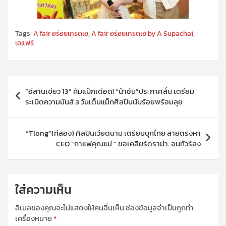
Tags:
A fair อร่อยเกรดเอ
,
A fair อร่อยเกรดเอ by A Supachai
,
เอแฟร์
แนะแนว
“อีสานเขียว 13” คัมแบ็กเดือด! “น้าซัน”ประกาศลั่น เตรียม
เรื่อง
ระเบิดความมันส์ 3 วันเต็มแม็กศิลปินนับร้อยพร้อมลุย
“Tlong”(ทีลอง) ศิลปินเวียดนาม เตรียมบุกไทย สายตรงหา
CEO ”กาแฟคุณแม่ “ ขอเคลียร์ดราม่า..จนทัวร์ลง
ใส่ความเห็น
อีเมลของคุณจะไม่แสดงให้คนอื่นเห็น
ช่องข้อมูลจำเป็นถูกทำ
เครื่องหมาย
*