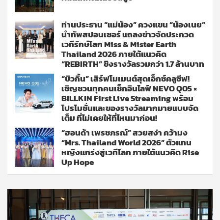
ท่านประธาน “แม่น้อง” ควงแขน “น้องเนย”
นำทัพสปอนเซอร์ แถลงข่าวจัดประกวด
เวทีรักษ์โลก Miss & Mister Earth
Thailand 2026 ภายใต้แนวคิด
“REBIRTH” ชิงรางวัลรวมกว่า 1.7 ล้านบาท
“บิวกิ้น” เสิร์ฟโมเมนต์สุดเอ็กซ์คลูซีฟ!
เชิญชวนทุกคนเช็กอินไลฟ์ NEVO Q05 ×
BILLKIN First Live Streaming พร้อม
โปรโมชั่นและของรางวัลมากมายแบบจัด
เต็ม ที่ไม่เคยให้ที่ไหนมาก่อน!
“ฮอนด้า เพรชภรณ์” สวยสง่า คว้ามง
“Mrs. Thailand World 2026” ตัวแทน
หญิงแกร่งสู่เวทีโลก ภายใต้แนวคิด Rise
Up Hope