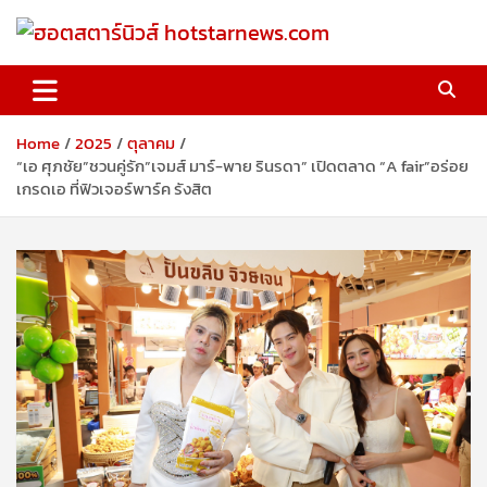
Skip
to
content
ฮอตสตาร์นิวส์ hotstarnews.com
Home
2025
ตุลาคม
“เอ ศุภชัย”ชวนคู่รัก”เจมส์ มาร์-พาย รินรดา” เปิดตลาด “A fair”อร่อย
เกรดเอ ที่ฟิวเจอร์พาร์ค รังสิต