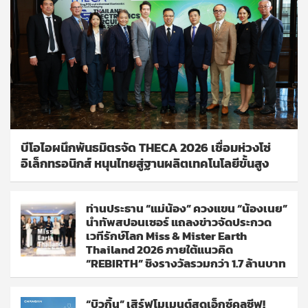
บีโอไอผนึกพันธมิตรจัด THECA 2026 เชื่อมห่วงโซ่
อิเล็กทรอนิกส์ หนุนไทยสู่ฐานผลิตเทคโนโลยีขั้นสูง
ท่านประธาน “แม่น้อง” ควงแขน “น้องเนย”
นำทัพสปอนเซอร์ แถลงข่าวจัดประกวด
เวทีรักษ์โลก Miss & Mister Earth
Thailand 2026 ภายใต้แนวคิด
“REBIRTH” ชิงรางวัลรวมกว่า 1.7 ล้านบาท
“บิวกิ้น” เสิร์ฟโมเมนต์สุดเอ็กซ์คลูซีฟ!