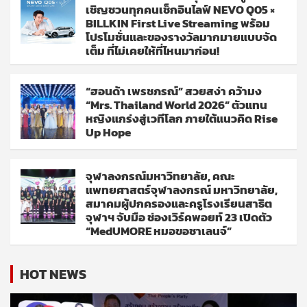
เชิญชวนทุกคนเช็กอินไลฟ์ NEVO Q05 ×
BILLKIN First Live Streaming พร้อม
โปรโมชั่นและของรางวัลมากมายแบบจัด
เต็ม ที่ไม่เคยให้ที่ไหนมาก่อน!
“ฮอนด้า เพรชภรณ์” สวยสง่า คว้ามง
“Mrs. Thailand World 2026” ตัวแทน
หญิงแกร่งสู่เวทีโลก ภายใต้แนวคิด Rise
Up Hope
จุฬาลงกรณ์มหาวิทยาลัย, คณะ
แพทยศาสตร์จุฬาลงกรณ์ มหาวิทยาลัย,
สมาคมผู้ปกครองและครูโรงเรียนสาธิต
จุฬาฯ จับมือ ช่องเวิร์คพอยท์ 23 เปิดตัว
“MedUMORE หมอขอชาเลนจ์”
HOT NEWS