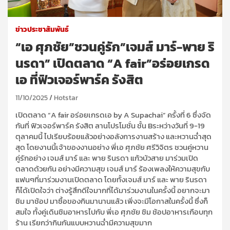
ข่าวประชาสัมพันธ์
“เอ ศุภชัย”ชวนคู่รัก”เจมส์ มาร์-พาย ริ
นรดา” เปิดตลาด “A fair”อร่อยเกรด
เอ ที่ฟิวเจอร์พาร์ค รังสิต
11/10/2025
Hotstar
เปิดตลาด
“
A fair
อร่อยเกรดเอ
by A Supachai
”
ครั้งที่ 6
ซึ่ง
จัด
กัน
ที่
ฟิว
เจอร์พาร์ค รังสิต ลานโปรโมชั่น ชั้น
B
ระหว่างวันที่
9-19
ตุลาคมนี้
ไปเรียบร้อยแล้ว
อย่างอลังการงานสร้าง และหวานฉ่ำสุด
สุด โดยงานนี้เจ้าของงานอย่าง
พี่เอ ศุภชัย ศรีวิจิตร
ชวนคู่หวาน
คู่รักอย่าง
เจมส์ มาร์
และ
พาย รินรดา
แก้วบัวสาย
มาร่วมเปิด
ตลาดด้วยกัน อย่างมีความสุข เจมส์ มาร์ ร้องเพลงให้ความสุขกับ
แฟนๆที่มาร่วมงานเปิดตลาด โดยทั้ง
เจมส์ มาร์ และ พาย รินรดา
ก็ได้เปิดใจว่า ต่างรู้สึกดีใจมากที่ได้มาร่วมงานในครั้งนี้ อยากจะมา
ชิม มา
ช้
อป มาซื้อของกินมานานแล้ว เพิ่งจะมีโอกาสในครั้งนี้ ซึ่งก็
สมใจ ทั้งคู่เดินชิมอาหารไปกับ พี่เอ ศุภชัย ชิม
ช
อ
ปอาหารเกือบทุก
ร้าน เรียกว่ากินกันแบบหวานฉ่ำมีความสุขมาก