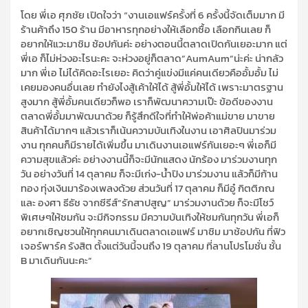
โดย พี่เอ ศุภชัย เปิดใจว่า
“
งานเอ
แฟร์
ครั้งที่ 6 ครั้งนี้จัดเต็มมาก มี
ร้านค้าถึง 150 ร้าน มีอาหารทุกอย่างให้เลือกซื้อ เลือกกินเลย ก็
อยากให้แวะมาชิม
ช้
อปกันค่ะ
อย่างตอนนี้ตลาดเปิดกันเยอะมาก แต่
พี่เอ ก็ไม่ห่วงอะไรนะคะ จะห่วงอยู่ก็ตลาด”
AumAum
”น่ะค่ะ น่ากลัว
มาก พี่เอ ไม่ได้คิดอะไรเยอะ คิดว่าคู่แข่งมีแค่คนเดียวคืออั้มอั้ม ไม่
เคยมองคนอื่นเลย ทำยังไงสู้เค้าให้ได้ สู้พี่อั้มให้ได้ เพราะมาตรฐาน
สูงมาก สู้พี่อั้มคนเดียวก็พอ เราก็พัฒนาความเป๊ะ ข้อดีของงาน
ตลาดพี่อั้มมาพัฒนาด้วย ก็รู้สึกดีใจที่ทำให้พ่อค้าแม่ขาย มาขาย
สินค้าได้มากๆ แล้วเราก็เน้นความบันเทิงในงาน เอาศิลปินมาร่วม
งาน ทุกคนก็มีรายได้เพิ่มขึ้น มาเดินงานเอ
แฟร์
กันเยอะๆ พี่เอก็มี
ความสุขแล้วค่ะ อย่างงานนี้ก็จะมีนักแสดง นักร้อง มา
ร่วมงานทุก
วัน อย่างวันที่ 14 ตุลาคม ก็จะมี
เก่ง-น้ำปิง
มาร่วมงาน แล้วก็มี
ก้าน
ทอง ทุ่งเงิน
มาร้องเพลงด้วย ส่วนวันที่ 17 ตุลาคม ก็มี
อู๋ กิตติภณ
และ
องศา
ธี
ธัช
จากซีรี
ส์
”รักสา
ป
สูญ”
มาร่วมงานด้วย ก็จะมีโชว์
พิเศษๆให้ชมกัน จะมีกิจกรรม มีความบันเทิงให้ชมกันทุกวัน พี่เอก็
อยากเชิญชวน
ให้ทุกคนมาเดินตลาดเอ
แฟร์
มาชิม มา
ช้
อปกัน
ที่
ฟิว
เจอร์พาร์ค รังสิต ตั้งแต่วันนี้จนถึง 19 ตุลาคม ที่ลานโปรโมชั่น ชั้น
B
มาเ
ดิ
นกันนะคะ”