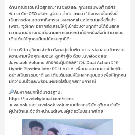
ด้าน คุณจิรวิชญ์ วิสุทธิญาณ CEO และ คุณธรรมพงศ์ ตรีศิริ
พิศาล Co-CEO บริษัท จูวีเทค จำกัด เผยว่า “กิจกรรมในครั้งนี้
เป็นการต่อยอดจากกิจกรรม Personal Colors ในครั้งที่แล้ว
เพราะ ‘จูวีเทค’ อยากส่งเสริมให้ผู้เข้าร่วมงานทุกท่านได้อัปสกิล
ความงามอย่างต่อเนื่อง และการแต่งหน้าก็อีกหนึ่งสิ่งที่เข้ามาช่วย
เติมเต็มให้ทุกคนมีเสน่ห์ครบทุกมิติ”
โดย บริษัท จูวีเทค จำกัด ยังคงมุ่งมั่นพัฒนาและส่งมอบนวัตกรรม
ความงามเพื่อคุณหมอและลูกค้าคู่ใจ ด้วย Juvelook และ
Juvelook Volume สารกระตุ้นคอลลาเจน Dual Action จาก
Hybrid Biostimulator PDLLA/HA เพื่อมอบความงามให้แก่ผิว
อย่างเป็นธรรมชาติ และเติมเต็มเสน่ห์ในหลากมุมมอง เพื่อให้ทุกคน
มีความมั่นใจและพร้อมเผยผิวใสในทุกสถานการณ์
ค้นหาคลินิกที่ได้มาตรฐาน :
https://juvetekglobal.com/clinic
Juvelook และ Juvelook Volume แท้จากบริษัท จูวีเทค จำกัด​
ผู้นำเข้าและจัดจำหน่ายแต่เพียงผู้เดียวในประเทศไทย​