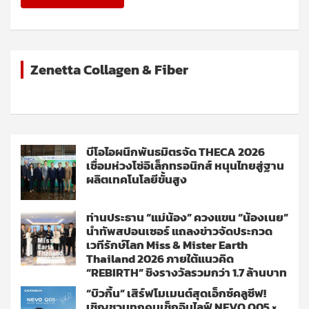
Zenetta Collagen & Fiber
บีโอไอผนึกพันธมิตรจัด THECA 2026
เชื่อมห่วงโซ่อิเล็กทรอนิกส์ หนุนไทยสู่ฐาน
ผลิตเทคโนโลยีขั้นสูง
ท่านประธาน “แม่น้อง” ควงแขน “น้องเนย”
นำทัพสปอนเซอร์ แถลงข่าวจัดประกวด
เวทีรักษ์โลก Miss & Mister Earth
Thailand 2026 ภายใต้แนวคิด
“REBIRTH” ชิงรางวัลรวมกว่า 1.7 ล้านบาท
“บิวกิ้น” เสิร์ฟโมเมนต์สุดเอ็กซ์คลูซีฟ!
เชิญชวนทุกคนเช็กอินไลฟ์ NEVO Q05 ×