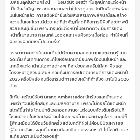
เปลี่ยนลุคในงานครั้งนี้ ป้อม วินิจ เผยว่า “ในยุคนี้การแต่งหน้า
เป็นสิ่งสำคัญ เพราะนอกจากจะทำให้เราดูสวย ปกปิดข้อบกพร่อง
บนใบหน้าแล้ว การแต่งหน้ายังช่วยส่งเสริมภาพลักษณ์และสร้าง
ความมั่นใจให้เราได้ด้วย แต่ที่สำคัญที่สุดก็คือการมีผิวที่สุขภาพดี
สวย และชุ่มชื้น เพราะเทรนด์แต่งหน้าในอนาคตจะเน้นการแต่ง
หน้าที่เบาสบาย Natural Look และเผยผิวกว่าเมื่อก่อน ทำให้คนที่
ผิวสวยผิวดีมีชัยไปกว่าครึ่ง”
บรรยากาศภายในงานเต็มไปด้วยความสนุกสนานและความรู้แบบ
จัดเต็ม ทั้งเทคนิคการแก้ไขหรือปกปิดข้อบกพร่องบนใบหน้า และ
เทคนิคแต่งหน้าในโอกาสต่าง ๆ ที่จะช่วยส่งเสริมให้ลุค ผิว และ
โครงหน้าดูสวยมีเสน่ห์ รวมถึงมีการอัปเดตเทรนด์การแต่งหน้าปี
2025 ครึ่งปีหลัง จนถึงเทรนด์การแต่งหน้าที่กำลังจะมาในปี 2026
ด้วย
ลิเดีย-ศรัณย์รัชต์ Brand Ambassador นักร้องและนักแสดง
เผยว่า “วันนี้รู้สึกสนุกและแปลกตามาก เพราะไม่ค่อยได้แต่งหน้า
สไตล์นี้เท่าไร โดยปกติเวลาออกงานจะแต่งแบบจัดเต็มหรือไม่ก็
โชว์หน้าสดในชีวิตประจำวันไปเลย พอได้แต่งหน้าลุคใส ๆ แบบนี้ก็
รู้สึกเหมือนได้ย้อนวัยอีกครั้ง แต่โชคดีที่ผิวไม่ค่อยมีปัญหา เลย
รู้สึกว่าหลังแต่งลุคนี้ออกมายังคงมีความธรรมชาติ ได้โชว์ผิว และ
สะท้อนความเป็นตัวเองอยู่”