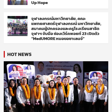
Up Hope
จุฬาลงกรณ์มหาวิทยาลัย, คณะ
แพทยศาสตร์จุฬาลงกรณ์ มหาวิทยาลัย,
สมาคมผู้ปกครองและครูโรงเรียนสาธิต
จุฬาฯ จับมือ ช่องเวิร์คพอยท์ 23 เปิดตัว
“MedUMORE หมอขอชาเลนจ์”
HOT NEWS