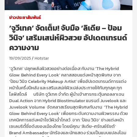
ข่าวประชาสัมพันธ์
‘จูวีเทค’ จัดเต็ม! จับมือ ‘ลิเดีย – ป้อม
วินิจ’ เสริมเสน่ห์ผิวสวย อัปเดตเทรนด์
ความงาม
19/09/2025
Hotstar
‘จูวีเทค’ ปลุกพลังผิวสวยอย่างต่อเนื่อง! กับงาน ‘The Hybrid
Glow: Behind Every Look’ คลาสสอนแต่งหน้าสุดพิเศษ จาก
‘ป้อม วินิจ Celebrity Makeup Artist’ เพื่ออัปเดตเทรนด์การแต่ง
หน้าในครึ่งปีหลัง และเสริมเสน่ห์ผิวเปล่งประกายให้กับทุกลุค ทุก
ไลฟ์สไตล์ บริษัท จูวีเทค จำกัด ผู้นำเข้าสารกระตุ้นคอลลาเจน
Dual Action จาก Hybrid Biostimulator แบรนด์ Juvelook และ
Juvelook Volume จัดคลาสเรียนสุดพิเศษกับงาน ‘The Hybrid
Glow: Behind Every Look’ เพื่อยกระดับความงามผิวพรรณ ด้วย
เทคนิคการแต่งหน้าโชว์ผิวฉ่ำโกลว์ จาก ‘ป้อม วินิจ’ ช่างแต่งหน้า
เซเลบริตี้ชื่อดังของเมืองไทย โดยมีคุณ ‘ลิเดีย-ศรัณย์รัชต์’
Brand Ambassador นักร้องและนักแสดง ร่วมเป็นแบบแปลงโฉม