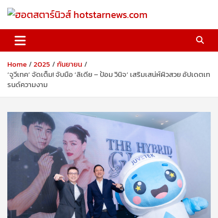
Skip
to
content
ฮอตสตาร์นิวส์ hotstarnews.com
Home
2025
กันยายน
‘จูวีเทค’ จัดเต็ม! จับมือ ‘ลิเดีย – ป้อม วินิจ’ เสริมเสน่ห์ผิวสวย อัปเดตเท
รนด์ความงาม