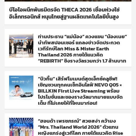
บีโอไอผนึกพันธมิตรจัด THECA 2026 เชื่อมห่วงโซ่
อิเล็กทรอนิกส์ หนุนไทยสู่ฐานผลิตเทคโนโลยีขั้นสูง
ท่านประธาน “แม่น้อง” ควงแขน “น้องเนย”
นำทัพสปอนเซอร์ แถลงข่าวจัดประกวด
เวทีรักษ์โลก Miss & Mister Earth
Thailand 2026 ภายใต้แนวคิด
“REBIRTH” ชิงรางวัลรวมกว่า 1.7 ล้านบาท
“บิวกิ้น” เสิร์ฟโมเมนต์สุดเอ็กซ์คลูซีฟ!
เชิญชวนทุกคนเช็กอินไลฟ์ NEVO Q05 ×
BILLKIN First Live Streaming พร้อม
โปรโมชั่นและของรางวัลมากมายแบบจัด
เต็ม ที่ไม่เคยให้ที่ไหนมาก่อน!
“ฮอนด้า เพรชภรณ์” สวยสง่า คว้ามง
“Mrs. Thailand World 2026” ตัวแทน
หญิงแกร่งสู่เวทีโลก ภายใต้แนวคิด Rise