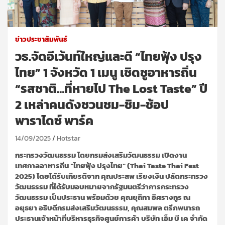
ข่าวประชาสัมพันธ์
วธ.จัดอีเว้นท์ใหญ่และดี “ไทยฟุ้ง ปรุง
ไทย” 1 จังหวัด 1 เมนู เชิดชูอาหารถิ่น
“รสชาติ…ที่หายไป The Lost Taste” ปี
2 เหล่าคนดังชวนชม-ชิม-ช้อป
พาราไดซ์ พาร์ค
14/09/2025
Hotstar
กระทรวงวัฒนธรรม โดยกรมส่งเสริมวัฒนธรรม เปิดงาน
เทศกาลอาหารถิ่น “ไทยฟุ้ง ปรุงไทย” (Thai Taste Thai Fest
2025) โดยได้รับเกียรติจาก คุณประสพ เรียงเงิน ปลัดกระทรวง
วัฒนธรรม ที่ได้รับมอบหมายจากรัฐมนตรีว่าการกระทรวง
วัฒนธรรม เป็นประธาน พร้อมด้วย คุณยุถิกา อิศรางกูร ณ
อยุธยา อธิบดีกรมส่งเสริมวัฒนธรรม, คุณสมพล ตรีภพนารถ
ประธานเจ้าหน้าที่บริหารธุรกิจศูนย์การค้า บริษัท เอ็ม บี เค จำกัด