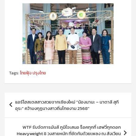
Tags:
ไทยฟุ้ง ปรุงไทย
แนะแนว
แอร์โฮสเตสสาวสวยจากเชียงใหม่ “น้องนานะ – นาตาลี สุกี
เรื่อง
อุระ“ คว้ามงกุฏนางสาวถิ่นไทยงาม 2568”
WTF รับจัดการมันส์ ภูมิใจเสนอ ร็อคทุกที่ เฮฟวี่ทุกดอก
Heavyweight 8 วงสายหนัก ที่ซัดกันด้วยเพลง ณ สังเวียน