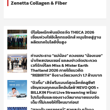
Zenetta Collagen & Fiber
บีโอไอผนึกพันธมิตรจัด THECA 2026
เชื่อมห่วงโซ่อิเล็กทรอนิกส์ หนุนไทยสู่ฐาน
ผลิตเทคโนโลยีขั้นสูง
ท่านประธาน “แม่น้อง” ควงแขน “น้องเนย”
นำทัพสปอนเซอร์ แถลงข่าวจัดประกวด
เวทีรักษ์โลก Miss & Mister Earth
Thailand 2026 ภายใต้แนวคิด
“REBIRTH” ชิงรางวัลรวมกว่า 1.7 ล้านบาท
“บิวกิ้น” เสิร์ฟโมเมนต์สุดเอ็กซ์คลูซีฟ!
เชิญชวนทุกคนเช็กอินไลฟ์ NEVO Q05 ×
BILLKIN First Live Streaming พร้อม
โปรโมชั่นและของรางวัลมากมายแบบจัด
เต็ม ที่ไม่เคยให้ที่ไหนมาก่อน!
“ฮอนด้า เพรชภรณ์” สวยสง่า คว้ามง