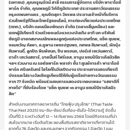
(มหาชน) ,คุณจรูญรัตน์ สาลี กรรมการผู้จัดการ บริษัท พาราไดซ์
พาร์ค จำกัด, คุณพลภูมิ วิภัติภูมิประเทศ ประธานสภาวัฒนธรรม
กรุงเทพมหานคร , คุณจิตสุภา วัชรพล ประธานเจ้าหน้าที่บริหาร
ร่วมไทยรัฐทีวีและไทยรัฐออนไลน์, การท่องเที่ยวแห่งประเทศไทย
(ททท.), บริษัท ดอนเมืองพัฒนา จำกัด (ตลาดสี่มุมเมือง) และ
แขกผู้มีเกียรติ ร่วมด้วยคนดังแวดวงบันเทิง อาทิ นก บริพันธ์
ชัยภูมิ นายกสมาคมนักเพลงลูกทุ่งแห่งประเทศไทย, แซ็ค ชุมแพ,
จอมขวัญ กัลยา, อ.ภูพาน เพชรปฐมพร, ทศพล หิมพานต์, ผักบุ้ง
หิมพานติ์, ลูกปัด พิมพ์ชนก, ปิ่น พรชนก, ปอร์เช่ เซเว่นสตาร์,
ดาด้า เซเว่นสตาร์, มายมิ้นท์ โฟร์เอส, อาบูม แชมป์มิราเคิลมิวสิค
ฯลฯ ร่วมงาน ณ รอยัลพาร์ค พลาซ่า ชั้น 1 ศูนย์การค้า พาราไดซ์
พาร์ค ศรีนครินทร์ ไฮไลท์ในวันเปิดงาน ประธานการมอบเกียรติ
บัตรและโล่รางวัลเชิดชูเกียรติให้กับผู้เครือข่ายทางวัฒนธรรม
จาก 77 จังหวัด พร้อมร่วมชมการแสดงประกอบเพลง “รสชาติที่
หายไป” ที่ขับร้องโดย “แช็ค ชุมแพ vs อาบูม แชมป์มิราเคิลมิว
สิค”
สำหรับงานเทศกาลอาหารถิ่น “ไทยฟุ้ง ปรุงไทย” (Thai Taste
Thai Fest 2025) ชม-ชิม-ช้อป อิ่มท้อง-อิ่มใจ-ได้ความรู้ จัดขึ้น
เป็นที่ปี 2 ระหว่างวันที่ 12 – 14 กันยายน 2568 โดยมีกิจกรรมที่น่า
สนใจมากมาย เริ่มต้นด้วย ลองลิ้มชิมรสชาติอาหารที่หาทานได้
ยากทั้ง 76 จังหวัด และกรุงเทพฯ จากกิจกรรม 1 จังหวัด 1 เมนู