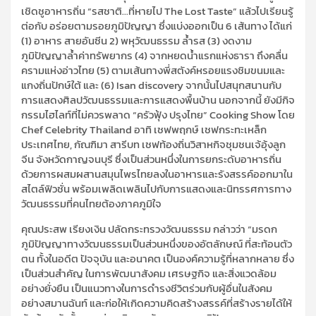
เชิดชูอาหารถิ่น “รสชาติ…ที่หายไป The Lost Taste” แล้วไปเรียนรู้
ต่อกับ อร่อยตามรอยภูมิปัญญา ซึ่งแบ่งออกเป็น 6 เส้นทาง ได้แก่
(1) อาหาร สายอันซีน 2) พหุวัฒนธรรม ล้ำรส (3) งดงาม
ภูมิปัญญาล้ำค่าทรัพยากร (4) จากหยดน้ำแรกแห่งธารา ถึงคลื่น
ครามแห่งอ่าวไทย (5) ตามเส้นทางพี่สตังค์หรอยแรงชิมขนมและ
แกงถิ่นปักษ์ใต้ และ (6) Isan discovery จากนั้นไปสนุกสนานกับ
การแสดงศิลปวัฒนธรรมและการแสดงพื้นบ้าน นอกจากนี้ ยังมีกิจ
กรรมไฮไลท์ที่ไม่ควรพลาด “ครัวฟุ้ง ปรุงไทย” Cooking Show โดย
Chef Celebrity Thailand อาทิ เชฟพฤกษ์ เชฟกระทะเหล็ก
ประเทศไทย, กัณฑิมา สารีบท เชฟท้องถิ่นวิสาหกิจชุมชนเจ้อุ้งลูก
จีน จังหวัดกาญจนบุรี ซึ่งเป็นส่วนหนึ่งในการยกระดับอาหารถิ่น
ด้วยการผสมผสานสมุนไพรไทยลงในอาหารและรังสรรค์ออกมาใน
สไตล์ฟิวชั่น พร้อมเพลิดเพลินไปกับการแสดงและนิทรรศการทาง
วัฒนธรรมที่คนไทยต้องภาคภูมิใจ
คุณประสพ เรียงเงิน ปลัดกระทรวงวัฒนธรรม กล่าวว่า “มรดก
ภูมิปัญญาทางวัฒนธรรมเป็นส่วนหนึ่งของอัตลักษณ์ ที่สะท้อนตัว
ตน ทั้งในอดีต ปัจจุบัน และอนาคต เป็นองค์ความรู้ที่หลากหลาย ซึ่ง
เป็นส่วนสำคัญ ในการพัฒนาสังคม เศรษฐกิจ และสิ่งแวดล้อม
อย่างยั่งยืน เป็นแนวทางในการดำรงชีวิตร่วมกับผู้อื่นในสังคม
อย่างสมานฉันท์ และก่อให้เกิดความคิดสร้างสรรค์ที่สร้างรายได้ให้