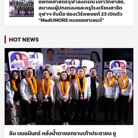
แพทยศาสตร์จุฬาลงกรณ์ มหาวิทยาลัย,
สมาคมผู้ปกครองและครูโรงเรียนสาธิต
จุฬาฯ จับมือ ช่องเวิร์คพอยท์ 23 เปิดตัว
“MedUMORE หมอขอชาเลนจ์”
HOT NEWS
อิม เฌอมินทร์ หลั่งน้ำตาขอกราบเท้าประชาชน ชู