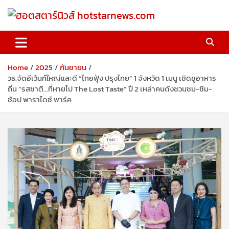
Skip
to
content
ฮอตสตาร์นิวส์ hotstarnews.com
Home
2025
กันยายน
วธ.จัดอีเว้นท์ใหญ่และดี “ไทยฟุ้ง ปรุงไทย” 1 จังหวัด 1 เมนู เชิดชูอาหาร
ถิ่น “รสชาติ…ที่หายไป The Lost Taste” ปี 2 เหล่าคนดังชวนชม-ชิม-
ช้อป พาราไดซ์ พาร์ค