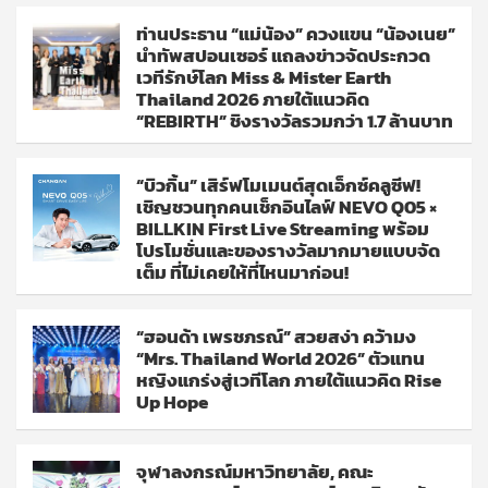
ท่านประธาน “แม่น้อง” ควงแขน “น้องเนย”
นำทัพสปอนเซอร์ แถลงข่าวจัดประกวด
เวทีรักษ์โลก Miss & Mister Earth
Thailand 2026 ภายใต้แนวคิด
“REBIRTH” ชิงรางวัลรวมกว่า 1.7 ล้านบาท
“บิวกิ้น” เสิร์ฟโมเมนต์สุดเอ็กซ์คลูซีฟ!
เชิญชวนทุกคนเช็กอินไลฟ์ NEVO Q05 ×
BILLKIN First Live Streaming พร้อม
โปรโมชั่นและของรางวัลมากมายแบบจัด
เต็ม ที่ไม่เคยให้ที่ไหนมาก่อน!
“ฮอนด้า เพรชภรณ์” สวยสง่า คว้ามง
“Mrs. Thailand World 2026” ตัวแทน
หญิงแกร่งสู่เวทีโลก ภายใต้แนวคิด Rise
Up Hope
จุฬาลงกรณ์มหาวิทยาลัย, คณะ