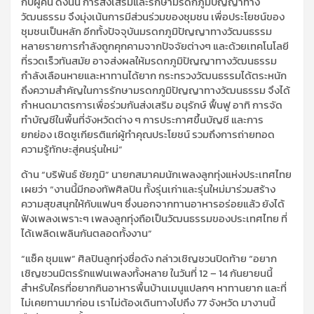
กับผู้คน ดังนั้น การส่งเสริมและรักษามรดกภูมิปัญญาทาง
วัฒนธรรม จึงมุ่งเน้นการมีส่วนร่วมของชุมชน เพื่อประโยชน์ของ
ชุมชนเป็นหลัก อีกทั้งปัจจุบันมรดกภูมิปัญญาทางวัฒนธรรม
หลายรายการกำลังถูกคุกคามจากปัจจัยต่างๆ และด้วยเทคโนโลยี
ที่รวดเร็วทันสมัย อาจส่งผลให้มรดกภูมิปัญญาทางวัฒนธรรม
กำลังเลือนหายและหาทานได้ยาก กระทรวงวัฒนธรรมได้ตระหนัก
ถึงความสำคัญในการรักษามรดกภูมิปัญญาทางวัฒนธรรม จึงได้
กำหนดมาตรการเพื่อร่วมกันส่งเสริม อนุรักษ์ ฟื้นฟู อาทิ การจัด
ทำบัญชีในพื้นที่จังหวัดต่าง ๆ การประกาศขึ้นบัญชี และการ
ยกย่อง เชิดชูเกียรติแก่ผู้ทำคุณประโยชน์ รวมถึงการถ่ายทอด
ความรู้ทักษะสู่คนรุ่นใหม่”
ด้าน “บริพันธ์ ชัยภูมิ” นายกสมาคมนักเพลงลูกทุ่งแห่งประเทศไทย
เผยว่า “งานนี้มีกองทัพศิลปิน ทั้งรุ่นเก่าและรุ่นใหม่มาร่วมสร้าง
ความสุขสนุกให้กับแฟนๆ ซึ่งนอกจากทานอาหารอร่อยแล้ว ยังได้
ฟังเพลงเพราะๆ เพลงลูกทุ่งถือเป็นวัฒนธรรมของประเทศไทย ที่
ได้เพลิดเพลินกันตลอดทั้งงาน”
“แซ็ค ชุมแพ” ศิลปินลูกทุ่งชื่อดัง กล่าวเชิญชวนปิดท้าย “อยาก
เชิญชวนมิตรรักแฟนเพลงทั้งหลาย ในวันที่ 12 – 14 กันยายนนี้
สำหรับใครที่อยากกินอาหารพื้นบ้านเมนูแปลกๆ หาทานยาก และที่
ไม่เคยทานมาก่อน เราไม่ต้องเดินทางไปถึง 77 จังหวัด มางานนี้