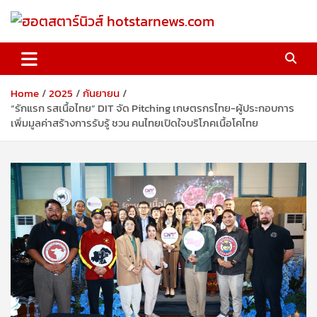
Skip
to
content
ฮอตสตาร์นิวส์ hotstarnews.com
Home
2025
กันยายน
“รักแรก รสเนื้อไทย” DIT จัด Pitching เกษตรกรไทย-ผู้ประกอบการ
เพิ่มมูลค่าสร้างการรับรู้ ชวน คนไทยเปิดใจบริโภคเนื้อโคไทย