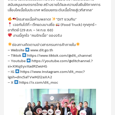
สนับสนุนเกษตรกรไทย สร้างรายได้และความยั่งยืนให้ภาคการ
เลี้ยงโคเนื้อในประเทศ พร้อมยกระดับเนื้อไทยสู่เวทีสากล“
ใครสายเนื้อห้ามพลาด!
”DIT ชวนกิน”
เจอกันได้ที่ • ตึกแดงบางซื่อ
(Food Truck) ทุกศุกร์–
อาทิตย์ (29 ส.ค. – 14 ก.ย. 68)
งานนี้ถูกใจ “คนรักเนื้อ” ของจริง
ช่องทางติดตามข่าวสารกรมการค้าภายใน
– Website
www.dit.go.th
– Tiktok
https://www.tiktok.com/@dit_channel
– Youtube
https://youtube.com/@ditchannel.?
si=XIKq8yvXadRZwsHG
– IG
https://www.instagram.com/dit_moc?
igsh=dnc5aTVwM2l2aXA2
– X
https://x.com/dit_moc