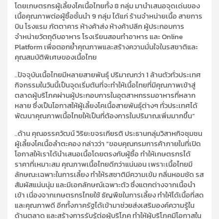
โดยเกษตรกรผู้เลี้ยงโคเนื้อไทยทั้ง 8 กลุ่ม มานำเสนอจุดเด่นของ
เนื้อคุณภาพต่อผู้ซื้อชั้นนำ 9 กลุ่ม ได้แก่ ร้านจำหน่ายเนื้อ สายการ
บิน โรงแรม ภัตตาคาร ห้างค้าส่ง ห้างค้าปลีก ผู้ประกอบการ
จำหน่ายวัตถุดิบอาหาร โรงเรียนสอนทำอาหาร และ Online
Platform เพื่อตอกย้ำคุณภาพและสร้างความมั่นใจในรสชาติและ
คุณสมบัติพิเศษของเนื้อไทย
..ปัจจุบันเนื้อไทยมีหลายสายพันธุ์ ปริมาณกว่า 1 ล้านตัวทั่วประเทศ
กิจกรรมในวันนี้เป็นจุดเริ่มต้นที่จะทำให้เนื้อไทยที่มีคุณภาพเข้าสู่
ตลาดผู้บริโภคผ่านผู้ประกอบการในอุตสาหกรรมอาหารที่หลาก
หลาย ซึ่งเป็นโอกาสให้ผู้เลี้ยงโคเนื้อสายพันธุ์ต่างๆ ทั่วประเทศได้
พัฒนาคุณภาพเนื้อไทยให้เป็นที่ต้องการในปริมาณเพิ่มมากขึ้น“
..ด้าน คุณอรรควัฒน์ วิริยะขจรเกียรติ ประธานกลุ่มวิสาหกิจชุมชน
ผู้เลี้ยงโคเนื้อลำตะคอง กล่าวว่า “ขอบคุณกรมการค้าภายในที่เปิด
โอกาสให้เราได้นำเสนอเนื้อโดยตรงกับผู้ซื้อ ทำให้เกษตรกรได้
ราคาที่เหมาะสม คุณภาพเนื้อไทยดีกว่าแน่นอน เพราะเนื้อไทยมี
ลักษณะเฉพาะในการเลี้ยง ทำให้รสชาติมีความเข้ม กลิ่นหอมชัด รส
สัมผัสแน่นนุ่ม และมีเอกลักษณ์เฉพาะตัว ซึ่งแตกต่างจากเนื้อนำ
เข้า เนื่องจากเกษตรกรไทยใช้ ธัญพืชในการเลี้ยง ทำให้ได้เนื้อที่สด
และคุณภาพดี อีกทั้งภาครัฐได้เข้ามาช่วยส่งเสริมองค์ความรู้ใน
ด้านตลาด และสร้างการรับรู้ต่อผู้บริโภค ทำให้ผู้บริโภคมีโอกาสใน