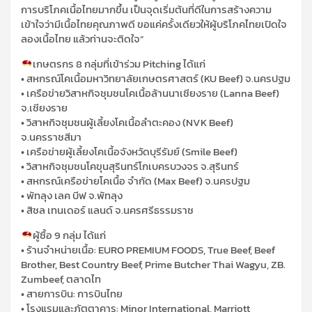
การบริโภคเนื้อไทยมากขึ้น เป็นจุดเริ่มต้นที่ดีในการสร้างความ
เข้าใจว่ามีเนื้อไทยคุณภาพดี ขอแค่ครั้งเดียวให้ผู้บริโภคไทยเปิดใจ
ลองเนื้อไทย แล้วท่านจะติดใจ”
เกษตรกร 8 กลุ่มที่เข้าร่วม Pitching ได้แก่
• สหกรณ์โคเนื้อมหาวิทยาลัยเกษตรศาสตร์ (KU Beef) จ.นครปฐม
• เครือข่ายวิสาหกิจชุมชนโคเนื้อล้านนาเชียงราย (Lanna Beef)
จ.เชียงราย
• วิสาหกิจชุมชนผู้เลี้ยงโคเนื้อลำตะคอง (NVK Beef)
จ.นครราชสีมา
• เครือข่ายผู้เลี้ยงโคเนื้อจังหวัดบุรีรัมย์ (Smile Beef)
• วิสาหกิจชุมชนโคขุนสุรินทร์โกเบครบวงจร จ.สุรินทร์
• สหกรณ์เครือข่ายโคเนื้อ จำกัด (Max Beef) จ.นครปฐม
• พัทลุง เลค บีฟ จ.พัทลุง
• สิชล เทนเดอร์ แลนด์ จ.นครศรีธรรมราช
ผู้ซื้อ 9 กลุ่ม ได้แก่
• ร้านจำหน่ายเนื้อ: EURO PREMIUM FOODS, True Beef, Beef
Brother, Best Country Beef, Prime Butcher Thai Wagyu, ZB.
Zumbeef, ตลาดไท
• สายการบิน: การบินไทย
• โรงแรมและภัตตาคาร: Minor International, Marriott