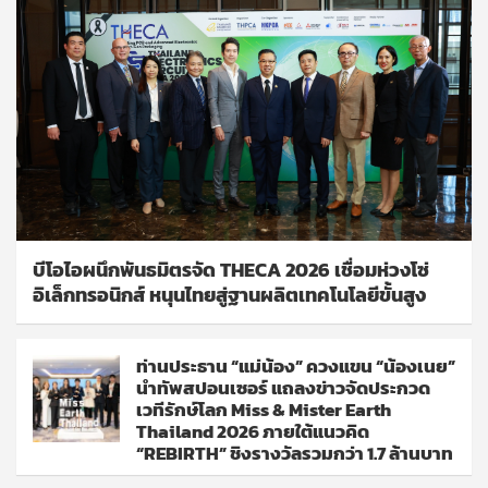
บีโอไอผนึกพันธมิตรจัด THECA 2026 เชื่อมห่วงโซ่
อิเล็กทรอนิกส์ หนุนไทยสู่ฐานผลิตเทคโนโลยีขั้นสูง
ท่านประธาน “แม่น้อง” ควงแขน “น้องเนย”
นำทัพสปอนเซอร์ แถลงข่าวจัดประกวด
เวทีรักษ์โลก Miss & Mister Earth
Thailand 2026 ภายใต้แนวคิด
“REBIRTH” ชิงรางวัลรวมกว่า 1.7 ล้านบาท