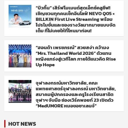
“บิวกิ้น” เสิร์ฟโมเมนต์สุดเอ็กซ์คลูซีฟ!
เชิญชวนทุกคนเช็กอินไลฟ์ NEVO Q05 ×
BILLKIN First Live Streaming พร้อม
โปรโมชั่นและของรางวัลมากมายแบบจัด
เต็ม ที่ไม่เคยให้ที่ไหนมาก่อน!
“ฮอนด้า เพรชภรณ์” สวยสง่า คว้ามง
“Mrs. Thailand World 2026” ตัวแทน
หญิงแกร่งสู่เวทีโลก ภายใต้แนวคิด Rise
Up Hope
จุฬาลงกรณ์มหาวิทยาลัย, คณะ
แพทยศาสตร์จุฬาลงกรณ์ มหาวิทยาลัย,
สมาคมผู้ปกครองและครูโรงเรียนสาธิต
จุฬาฯ จับมือ ช่องเวิร์คพอยท์ 23 เปิดตัว
“MedUMORE หมอขอชาเลนจ์”
HOT NEWS