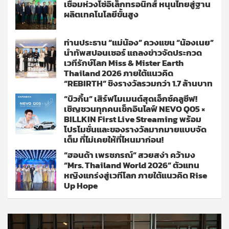
เชื่อมห่วงโซ่อิเล็กทรอนิกส์ หนุนไทยสู่ฐาน
ผลิตเทคโนโลยีขั้นสูง
ท่านประธาน “แม่น้อง” ควงแขน “น้องเนย”
นำทัพสปอนเซอร์ แถลงข่าวจัดประกวด
เวทีรักษ์โลก Miss & Mister Earth
Thailand 2026 ภายใต้แนวคิด
“REBIRTH” ชิงรางวัลรวมกว่า 1.7 ล้านบาท
“บิวกิ้น” เสิร์ฟโมเมนต์สุดเอ็กซ์คลูซีฟ!
เชิญชวนทุกคนเช็กอินไลฟ์ NEVO Q05 ×
BILLKIN First Live Streaming พร้อม
โปรโมชั่นและของรางวัลมากมายแบบจัด
เต็ม ที่ไม่เคยให้ที่ไหนมาก่อน!
“ฮอนด้า เพรชภรณ์” สวยสง่า คว้ามง
“Mrs. Thailand World 2026” ตัวแทน
หญิงแกร่งสู่เวทีโลก ภายใต้แนวคิด Rise
Up Hope