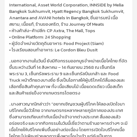
International, Asset World Corporation, INNSiDE by Melia
Bangkok Sukhumvit, Hyatt Regency Bangkok Sukhumvit,
Anantara and AVANI hotels in Bangkok, ชื่นอารมณ์ เนื้อ
สยาม, เนื้อแท้, ร้านของคริต, ร้าน Journey Of Meats
• ห้างค้าส่ง–ค้าปลีก: CP Axtra, The Mall, Tops
• Online Platform: 24 Shopping
• ผู้จัดจำหน่ายวัตถุดิบอาหาร: Food Project (Siam)
• โรงเรียนสอนทำอาหาร: Le Cordon Bleu Dusit
..นอกจากงานในวันนี้ ยังมีกิจกรรมออกบูธจำหน่ายเนื้อโคไทย ที่จัด
ขึ้นระหว่างวันที่ 14 สิงหาคม – 14 กันยายน 2568 ณ เซ็นทรัล
พระราม 3, เซ็นทรัลพระราม 9 และเซ็นทรัลปิ่นเกล้า และ Food
Truck หน้าตึกแดงบางซื่อ ซึ่งเป็นโอกาสให้ผู้บริโภคได้ลิ้มลองและ
เลือกซื้อสินค้าคุณภาพ ทั้ง เนื้อเสียบไม้ เนื้อแดดเดียว เนื้อสเต็ก
และสินค้าแช่แข็งจากเกษตรกรโดยตรง
..นางสาวญาณีกล่าวว่า “อยากเชิญชวนผู้บริโภค ให้ลองเปิดใจมา
บริโภคเนื้อวัวไทย จากเกษตรกรหลากหลายภูมิภาคของประเทศ
ซึ่งสามารถเทียบเท่ากับเนื้อนำเข้าจากต่างประเทศ ลิ้มลองแล้ว
อร่อยจริง และจากกิจกรรมในวันนี้เชื่อว่าตามร้านอาหารต่างๆ จะมี
เนื้อไทยให้บริโภคเพิ่มขึ้นอย่างต่อเนื่อง โดยการเปิดใจบริโภคเนื้อ
โคไทย ไม่เพียงช่วยลดการพึ่งพาเนื้อนำเข้า แต่ยังเป็นการ