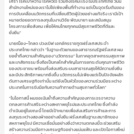
เศร้า โรคเบาหวาน โรคหัวใจ รวมถึงโรคมะเร็ง
ใน
ประเทศ
ไทย
วันนี้
สำนักงานใหม่ของเราไม่ใช่เพียงพื้นที่ทำงาน แต่เป็นจุดเริ่มต้นของ
การขับเคลื่อนนวัตกรรมที่เปลี่ยนชีวิตผู้ป่วยอย่างแท้จริง เรามีเป้า
หมายต่อยอดการลงทุนในงานวิจัย พัฒนายา และสนับสนุน
โครงการเพื่อสังคม เพื่อให้คนไทยทุกคน
มีสุขภาพชีวิตที่ดี
และ
ยั่งยืน”
นายฌ็อง
–
โกลด
ปวงเบิฟ
เอกอัครราชทูตฝรั่งเศสประจำ
ประเทศไทย
กล่าวว่า
“
ในฐานะตัวแทนของสาธารณรัฐฝรั่งเศส ผม
ขอย้ำถึงความสำคัญของ
“
นวัตกรรม
”
ในภาคอุตสาหกรรมสุขภาพ
และเภสัชกรรม ซึ่งถือเป็นกลไกสำคัญในการยกระดับคุณภาพชีวิต
ของประชาชน พร้อมทั้งส่งเสริมระบบสาธารณสุขให้มีความยั่งยืน
และมีประสิทธิภาพมากยิ่งขึ้น นวัตกรรมไม่เพียงแต่เป็นปัจจัยผลัก
ดันทางเศรษฐกิจเท่านั้น แต่ยังเป็นหัวใจของความร่วมมือระหว่าง
ประเทศในการรับมือกับความท้าทายด้านสุขภาพทั่วโลก”
“
ในโอกาสนี้ ผมขอเน้นย้ำถึงความสำคัญของการเจรจาความ
ตกลงการค้าเสรีระหว่างสหภาพยุโรปและประเทศไทย ซึ่งกำลัง
ดำเนินอยู่ในขณะนี้ โดยมีเป้าหมายเพื่อส่งเสริมการค้าและการ
ลงทุนระหว่างสองฝ่ายอย่างยั่งยืน ฝรั่งเศสในฐานะสมาชิกของ
สหภาพยุโรป มีความเชื่อมั่นอย่างยิ่งว่าความตกลงนี้จะช่วยเสริม
สร้างความร่วมมือทางเศรษฐกิจอย่าง
แน่นแฟ้น
และเปิดโอกาสใหม่