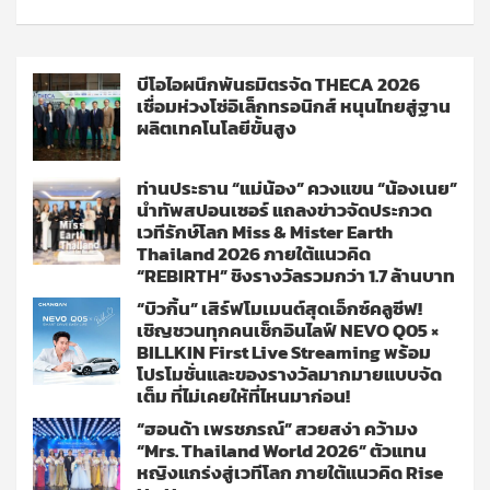
บีโอไอผนึกพันธมิตรจัด THECA 2026
เชื่อมห่วงโซ่อิเล็กทรอนิกส์ หนุนไทยสู่ฐาน
ผลิตเทคโนโลยีขั้นสูง
ท่านประธาน “แม่น้อง” ควงแขน “น้องเนย”
นำทัพสปอนเซอร์ แถลงข่าวจัดประกวด
เวทีรักษ์โลก Miss & Mister Earth
Thailand 2026 ภายใต้แนวคิด
“REBIRTH” ชิงรางวัลรวมกว่า 1.7 ล้านบาท
“บิวกิ้น” เสิร์ฟโมเมนต์สุดเอ็กซ์คลูซีฟ!
เชิญชวนทุกคนเช็กอินไลฟ์ NEVO Q05 ×
BILLKIN First Live Streaming พร้อม
โปรโมชั่นและของรางวัลมากมายแบบจัด
เต็ม ที่ไม่เคยให้ที่ไหนมาก่อน!
“ฮอนด้า เพรชภรณ์” สวยสง่า คว้ามง
“Mrs. Thailand World 2026” ตัวแทน
หญิงแกร่งสู่เวทีโลก ภายใต้แนวคิด Rise