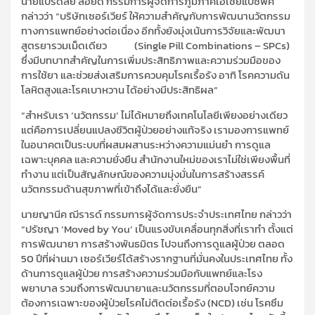
นายแบรดลีย์ ลอยด์ กรรมการผู้จัดการภูมิภาคเอเชียแปซิฟิค
กล่าวว่า
“
บริษัทเซอร์เวียร์ ให้
ความสำคัญกับการพัฒนานวัตกรรม
ทางการแพทย์อย่างต่อเนื่อง
อีกทั้งยัง
มุ่งเน้นการวิจัยและพัฒนา
สูตรยารวมเม็ดเดียว
(
Single Pill Combinations – SPCs)
ซึ่งมีบทบาทสำคัญในการเพิ่มประสิทธิภาพ
และความร่วมมือ
ของ
การใช้ยา และช่วยส่งเสริมการควบคุมโรคเรื้อรัง อาทิ
โรค
ความดัน
โลหิตสูง
และโรคเบาหวาน
ได้อย่างมีประสิทธิผล
”
“
สำหรับเรา ‘นวัตกรรม’ ไม่ได้หมายถึงเทคโนโลยีเพียงอย่างเดียว
แต่คือการเปลี่ยนแปลงชีวิตผู้ป่วยอย่างแท้จริง เรามองการแพทย์
ในอนาคตเป็นระบบที่ผสมผสานระหว่างความแม่นยำ การดูแล
เฉพาะบุคคล และความยั่งยืน สำนักงานใหม่ของเราไม่ใช่เพียงพื้นที่
ทำงาน แต่เป็นสัญลักษณ์ของความมุ่งมั่นในการสร้างสรรค์
นวัตกรรมด้านสุขภาพที่เข้าถึงได้และยั่งยืน
”
นายญานีค ฌีรารด์
กรรมการผู้จัดการ
ประจำ
ประเทศไทย
กล่าวว่า
“
ปรัชญา
‘Moved by You’
เป็นแรงขับเคลื่อนทุกสิ่งที่เราทำ ตั้งแต่
การพัฒนายา การสร้างพันธมิตร ไปจนถึงการดูแลผู้ป่วย
ตลอด
50
ปีที่ผ่านมา เซอร์เวียร์ได้สร้างรากฐานที่มั่นคงในประเทศไทย ทั้ง
ด้านการดูแลผู้ป่วย การสร้างความร่วมมือกับแพทย์และโรง
พยาบาล รวมถึงการพัฒนา
ยาและ
นวัตกรรมที่ตอบโจทย์ความ
ต้องการเฉพาะของผู้ป่วย
โรคไม่ติดต่อเรื้อรัง
(
NCD
)
เช่น โรคซึม