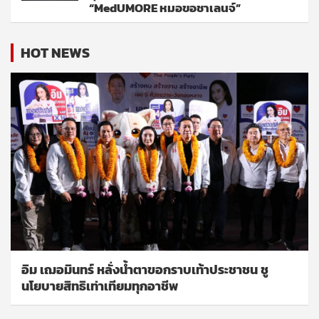
“MedUMORE หมอขอชาเลนจ์”
HOT NEWS
อิม เฌอมินทร์ หลั่งน้ำตาขอกราบเท้าประชาชน ชู
นโยบายสิทธิเท่าเทียมทุกอาชีพ