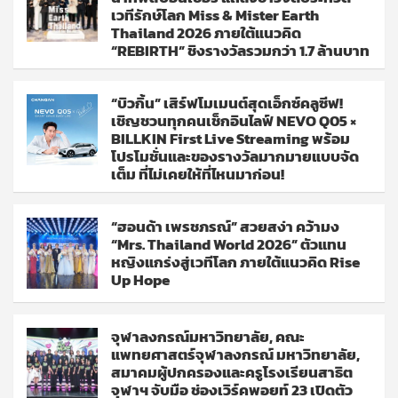
เวทีรักษ์โลก Miss & Mister Earth
Thailand 2026 ภายใต้แนวคิด
“REBIRTH” ชิงรางวัลรวมกว่า 1.7 ล้านบาท
“บิวกิ้น” เสิร์ฟโมเมนต์สุดเอ็กซ์คลูซีฟ!
เชิญชวนทุกคนเช็กอินไลฟ์ NEVO Q05 ×
BILLKIN First Live Streaming พร้อม
โปรโมชั่นและของรางวัลมากมายแบบจัด
เต็ม ที่ไม่เคยให้ที่ไหนมาก่อน!
“ฮอนด้า เพรชภรณ์” สวยสง่า คว้ามง
“Mrs. Thailand World 2026” ตัวแทน
หญิงแกร่งสู่เวทีโลก ภายใต้แนวคิด Rise
Up Hope
จุฬาลงกรณ์มหาวิทยาลัย, คณะ
แพทยศาสตร์จุฬาลงกรณ์ มหาวิทยาลัย,
สมาคมผู้ปกครองและครูโรงเรียนสาธิต
จุฬาฯ จับมือ ช่องเวิร์คพอยท์ 23 เปิดตัว