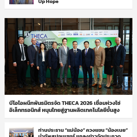
Up Hope
บีโอไอผนึกพันธมิตรจัด THECA 2026 เชื่อมห่วงโซ่
อิเล็กทรอนิกส์ หนุนไทยสู่ฐานผลิตเทคโนโลยีขั้นสูง
ท่านประธาน “แม่น้อง” ควงแขน “น้องเนย”
นำทัพสปอนเซอร์ แถลงข่าวจัดประกวด