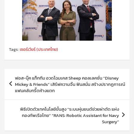
Tags:
เซอร์เวียร์ (ประเทศไทย)
แนะแนว
ฟอส-บุ๊ค แท็กทีม อวดโฉมเคส Sheep คอลเลคชั่น “Disney
เรื่อง
Mickey & Friends” เสิร์ฟความจิ้น ฟินสนั่น สร้างปรากฏการณ์
แฟนคลับกรี๊ดห้างแตก
พิธีเปิดตัวเทคโนโลยีขั้นสูง “ระบบหุ่นยนต์ช่วยผ่าตัด แห่ง
กองทัพเรือไทย“ “RANS: Robotic Assistant for Navy
Surgery”