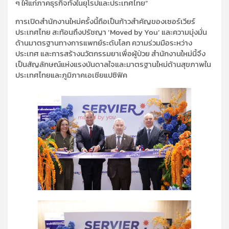
ๆ ให้แก่ภาคธุรกิจทั้งในยุโรปและประเทศไทย”
การเปิดสำนักงานใหม่ครั้งนี้ถือเป็นก้าวสำคัญของ
เซอร์เวียร์
ประเทศไทย สะท้อนถึง
ปรัชญา
‘Moved by You’
และ
ความมุ่งมั่น
ด้านมาตรฐาน
ทางการแพทย์
ระดับโลก ความร่วมมือระหว่าง
ประเทศ และการสร้าง
นวัตกรรม
ยา
เพื่อผู้ป่วย สำนักงานใหม่นี้จึง
เป็นสัญลักษณ์แห่งแรงบันดาลใจและมาตรฐานใหม่ด้านสุขภาพใน
ประเทศไทยและภูมิภาคเอเชีย
แปซิฟิค