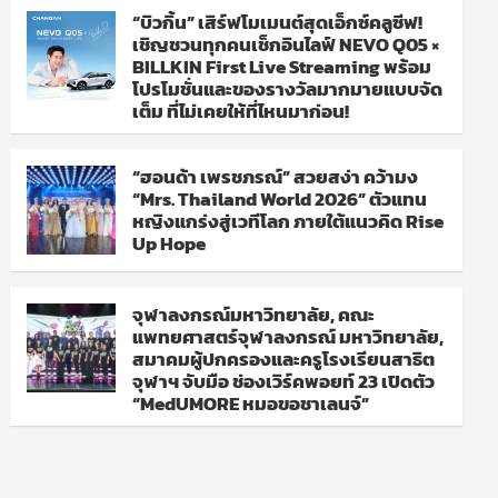
“บิวกิ้น” เสิร์ฟโมเมนต์สุดเอ็กซ์คลูซีฟ!
เชิญชวนทุกคนเช็กอินไลฟ์ NEVO Q05 ×
BILLKIN First Live Streaming พร้อม
โปรโมชั่นและของรางวัลมากมายแบบจัด
เต็ม ที่ไม่เคยให้ที่ไหนมาก่อน!
“ฮอนด้า เพรชภรณ์” สวยสง่า คว้ามง
“Mrs. Thailand World 2026” ตัวแทน
หญิงแกร่งสู่เวทีโลก ภายใต้แนวคิด Rise
Up Hope
จุฬาลงกรณ์มหาวิทยาลัย, คณะ
แพทยศาสตร์จุฬาลงกรณ์ มหาวิทยาลัย,
สมาคมผู้ปกครองและครูโรงเรียนสาธิต
จุฬาฯ จับมือ ช่องเวิร์คพอยท์ 23 เปิดตัว
“MedUMORE หมอขอชาเลนจ์”