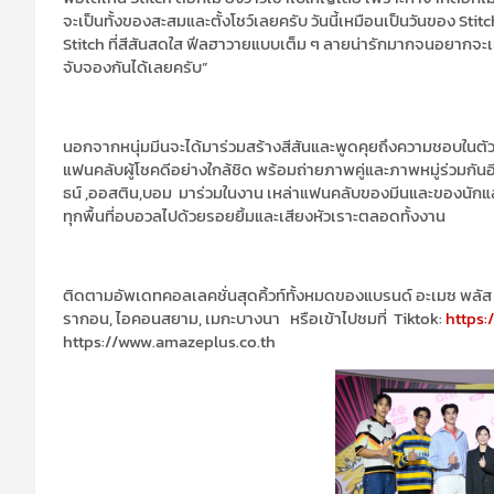
จะเป็นทั้งของสะสมและตั้งโชว์เลยครับ
วันนี้เหมือนเป็นวันของ
Stit
Stitch
ที่สีสันสดใส ฟีลฮาวายแบบเต็ม ๆ ลายน่ารักมากจนอยากจ
จับจองกันได้เลยครับ”
นอกจาก
หนุ่มมีน
จะ
ได้มา
ร่วมสร้างสีสันและพูดคุย
ถึงความชอบในตั
แฟนคลับผู้โชคดี
อย่างใกล้ชิด พร้อมถ่ายภาพคู่และภาพหมู่ร่วมกัน
ธน์
,
ออสติน
,
บอม
มาร่วมในงาน
เหล่าแฟนคลับของมีนและของนัก
ทุกพื้นที่
อบอวล
ไปด้วยรอยยิ้มและเสียงหัวเราะตลอดทั้งงาน
ติดตามอัพ
เดทคอลเลคชั่น
สุดคิ้วท
ทั้งหมดของแบรนด์
อะเมซ พลั
รากอน
,
ไอคอนสยาม
,
เมกะบางนา
ห
รือเข้าไปชมที่
Tiktok
:
https
https://www.amazeplus.co.th