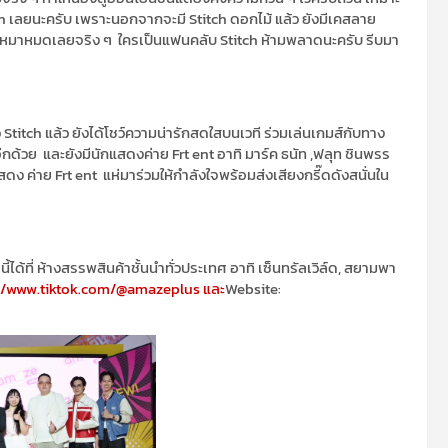
ch
เลยนะครับ เพราะนอกจากจะมี
Stitch
ดอกไม้ แล้ว ยังมีเคสลาย
ะเหมาหมดเลยจริง ๆ
ใครเป็นแฟนคลับ
Stitch
ห้ามพลาดนะครับ รีบมา
ว
Stitch
แล้ว ยังได้โชว์ความน่ารักสดใสบนเวที
ร่วม
เล่นเกม
ส์
กับทาง
อีกด้วย
และยัง
มีนักแสดงค่าย
Frt
ent
อาทิ มาร์ค ธนัท
,
ฟลุท ชินพรร
แสดง
ค่าย
Frt
ent
แห่
มาร่วมให้กำลังใจพร้อมส่ง
เสียงกรี๊ด
ดังสนั่น
ใน
ส
นี้
ได้ที่ ห้างสรรพสินค้า
ชั้นนำทั่วประเทศ
อาทิ
เซ็นทรัลเวิล์ด
,
สยามพา
://www.tiktok.com/@amazeplus
และ
Website: