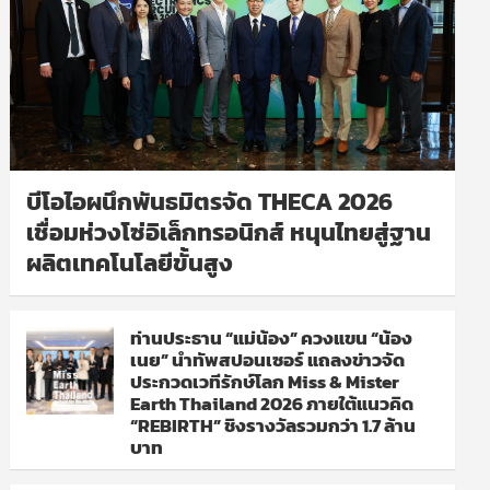
บีโอไอผนึกพันธมิตรจัด THECA 2026
เชื่อมห่วงโซ่อิเล็กทรอนิกส์ หนุนไทยสู่ฐาน
ผลิตเทคโนโลยีขั้นสูง
ท่านประธาน “แม่น้อง” ควงแขน “น้อง
เนย” นำทัพสปอนเซอร์ แถลงข่าวจัด
ประกวดเวทีรักษ์โลก Miss & Mister
Earth Thailand 2026 ภายใต้แนวคิด
“REBIRTH” ชิงรางวัลรวมกว่า 1.7 ล้าน
บาท