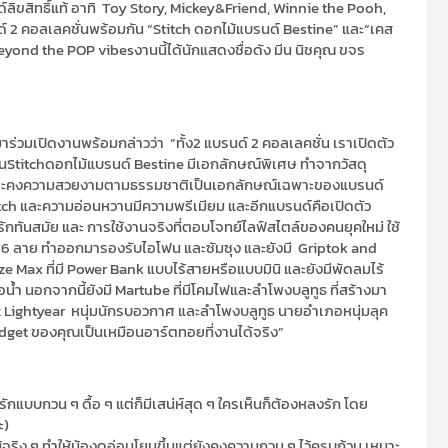
ลิขสิทธิ์แท้ อาทิ
Toy Story
,
Mickey&
F
riend
, Winnie the Pooh,
ด์ 2 คอลเลคชั่นพร้อมกัน
“
Stitch
ดอกไม้แบรนด์
Bestine
”
และ
“
เคส
eyond the P
O
P vibes
งานนี้ได้นักแสดงชื่อดัง
มีน นิชคุ
ณ ขจร
าร่วม
เปิดงาน
พร้อมกล่าวว่า
“
ทั้ง2 แบรนด์ 2 คอลเลคชั่น เรา
เปิดตัว
่น
Stitch
ดอกไม้แบรนด์
Bestine
มีเอกลักษณ์พิเศษ
ทำจาก
วัสดุ
นและคงความสวยงามตามธรรมชาติเป็นเอกลักษณ์เฉพาะของแบรนด์
tch
และความอ่อนหวานม
ีความพรีเมียม
และ
อีกแบรนด์คือ
เปิดตัว
รักทันสมัย
และ
การใช้งานจริงที่ตอบโจทย์ไลฟ์สไตล์ของคนยุคใหม่
ใช้
6
ลาย
ทำออกมารองรับไอโฟน
และ
ซัมซุง
และยังมี
Griptok
and
ze Max
ที่
มี
Power Bank
แบบไร้สายหรือ
แบบ
มินิ
และยังมีพัดลมไร้
อน้ำ
นอกจากนี้ยังมี
Martube
ที่
มี
โคมไฟและลําโพงบลูทูธ ที่สร้างมา
 Lightyear
หนุ่มนักรบอวกาศ และลําโพงบลูทูธ นายอําเภอหนุ่มลุค
dget
ของคุณ
เป็นเหมือนอาร์ตทอยที่งานได้จริ
ง”
ักแบบกวน ๆ ดื้อ ๆ แต่ก็มีเสน่ห์สุด ๆ ใครเห็นก็ต้องหลงรัก
โดย
ะ)
จริง ๆ ทำให้น้องดูอ่อนโยนขึ้นแต่ยังคงความกวน ๆ ไว้ครบถ้วน เหมาะ