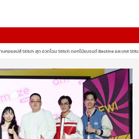
งานคอแลปส์ Stitch สุด อวดโฉม Stitch ดอกไม้แบรนด์ Bestine และเคส Sti