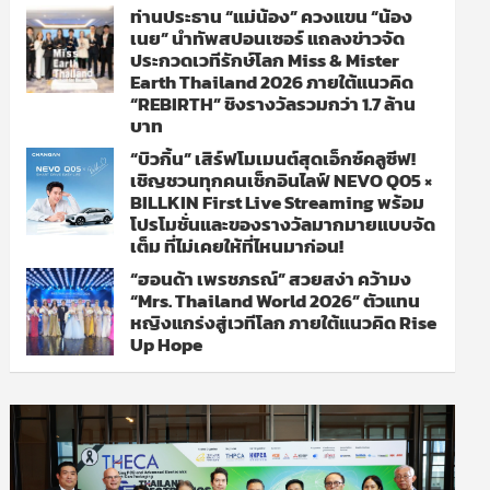
ท่านประธาน “แม่น้อง” ควงแขน “น้อง
เนย” นำทัพสปอนเซอร์ แถลงข่าวจัด
ประกวดเวทีรักษ์โลก Miss & Mister
Earth Thailand 2026 ภายใต้แนวคิด
“REBIRTH” ชิงรางวัลรวมกว่า 1.7 ล้าน
บาท
“บิวกิ้น” เสิร์ฟโมเมนต์สุดเอ็กซ์คลูซีฟ!
เชิญชวนทุกคนเช็กอินไลฟ์ NEVO Q05 ×
BILLKIN First Live Streaming พร้อม
โปรโมชั่นและของรางวัลมากมายแบบจัด
เต็ม ที่ไม่เคยให้ที่ไหนมาก่อน!
“ฮอนด้า เพรชภรณ์” สวยสง่า คว้ามง
“Mrs. Thailand World 2026” ตัวแทน
หญิงแกร่งสู่เวทีโลก ภายใต้แนวคิด Rise
Up Hope