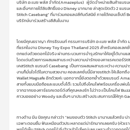
บริษัท อะเมซ พลัส จำกัด
(
Amazeplus
)
ผู้จัดจำหน่ายสินค้าแบรนด์
และอื่นๆภายใต้ลิขสิท
ธิ์ของ
Disney
มากมาย
ล่าสุดเปิดตัว 2 แบรน
Stitch
Casebang
”
ที่มาร่วมคอแลปส
์กับดีสนิย์
ภายใต้คอนเซ็ปต์
B
บริรักษ์
มาร่วมสร้างสีสันในงาน
โดย
มี
คุณ
ธราญา ภัทรธิรนนท์
กรรมการ
บริษัท อะเมซ พลัส จำกัด
ม
ที่แรกในงาน
Disney Toy Expo Thailand 2025
สำหรับ
คอลเลคชั
ตกแต่ง
ด้วยดอกไม้จริง
ผ่านกระบวนการบำรุงรักษาให้อยู่ได้นา
โดดเด่นด้วยการผสมผสานระหว่างความน่ารักของคาแรคเตอร์
Sti
เคส
Stitch
แบรนด์
Casebang
เป็น
การผสมผสานระหว่าง
ความน่า
งาน
ก็มั่นใจได้ในความสวยงาม
คอลเลคชั่นนี้
มีลาย
stitch
ให้เลือกถึง
Wallet
Magsafe
อีกด้วย
ค่ะ
นอกจากนี้
ยัง
ตอกย้ำด้วยแบรนด์
Ama
สาย
ทั้ง
แบบมือถือและแบบตั้งโต๊ะ
รวมไปถึงโคมไฟพร้อมเครื่องพ่นไ
จากฉากของคาร์แรคเตอร์ดังที่คุณหลงรัก ไม่ว่าจะเป็นโคมไฟ
Buzz
คาวบอยอย่าง
Woody
และอื่นๆ
มาประสร้างประสบการณ์ให้ทุก
Ga
ทางด้าน
มีน นิชคุณ
กล่าวว่า
“
ผมชอบตัว
Stitch
มานานแล้วครับ น่าร
เฉพาะตอนยิ้ม ฟันเหมือนตัวประหลาดแต่น่ารักมากเลยครับ (หัวเรา
พอได้เห็น
Stitch
ดอกไม้ ยิ่งว้าวเข้าไปใหญ่เลย เพราะทำจากดอกไม้