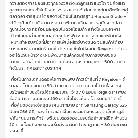
ความต้องการของแมวทุกช่วงวัย ตั้งแต่ลูกแมว แมวโต
จนถึงแมว
สูงอายุ จนกระทั่งในปี พ.ศ. 2566 แบรนด์ได้ขยายกลุ่มผลิตภัณฑ์สู่
ตลาดอาหารสุนัข โดยยังคงยึดมั่นในมาตรฐาน
Human
Grade
–
ใช้วัตถุดิบเดียวกับอาหารคน มาพัฒนาเป็นอาหารสุนัขจากปลา
ทูน่าเนื้อขาว ที่อร่อยและอุดมไปด้วยโอเมก้า 3 ทั้งในแบบอาหาร
เปียกในเยลลี่ และ ขนมสุนัขซูเปอร์ฟู้ด ช่วยบำรุงขนและผิวหนัง
เหมาะสำหรับสุนัขที่มีอาการแพ้เนื้อสัตว์บางชนิด จนสินค้าได้รับ
การยอมรับจากผู
้บริโภคทั่วประเทศ ซึ่งในปัจจุบัน
Regalos
–
รีกาล
อส
ได้เดินหน้าวางแผนพัฒนาสินค้าควบคู่กับการขยายช่อง
ทางการจัดจำหน่ายอย่างต่อเนื่อง จนครอบคลุมกว่า 500 จุดทั่ว
ทั้งในประเทศและต่างประเทศ
เพื่อเป็นการเฉลิมฉลองโอกาสพิเศษ ก้าวเข้าสู่ปีที่
7
Regalos
–
รี
กาลอส
ได้ทุ
่มงบกว่า 50 ล้านบาท ตอบแทนความไว้วางใจจากผู้
บริโภคอย่างยิ่งใหญ่จัดแคมเปญ
“ว้าว 7 ปี แฮปปี้
Regalos
”
เพียง
ซื้อสินค้ารีกาลอสครบ 499 บาทขึ้นไปต่อใบเสร็จ รับทันที
1
สิทธิ์
เพื่อลุ้นของรางวัลสุดพิเศษมากมาย อาทิ
Samsung Galaxy S
25
Ultra
256
GB,
ทองคำ และสิทธิ์ใน
การร่วมกิจกรรมสุดเอ็กซ์คลูซี
ฟกับ “นนน กรภัทร์” พรีเซนเตอร์ของแบรนด์อย่างใกล้ชิด จำนวน
50 ท่าน โดยกิจกรรมจะเริ่มตั้งแต่วันที่ 1 กรกฎาคม – 30 กันยายน
2568 นี้