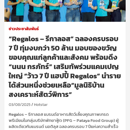
ข่าวประชาสัมพันธ์
“Regalos – รีกาลอส” ฉลองครบรอบ
7 ปี ทุ่มงบกว่า 50 ล้าน มอบของขวัญ
ขอบคุณแก่ลูกค้าและสังคม พร้อมดึง
“นนน กรภัทร์” เสริมทัพร่วมแคมเปญ
ใหญ่ “ว้าว 7 ปี แฮปปี้ Regalos” นำราย
ได้ส่วนหนึ่งช่วยเหลือ“มูลนิธิบ้าน
สงเคราะห์สัตว์พิการ”
03/08/2025
Hotstar
Regalos
–
รีกาลอส แบรนด์อาหารสัตว์เลี้ยงคุณภาพเกรด
พรีเมียมในกลุ่มบริษัทพัทยาฟู้ด (
PFG
–
Pataya Food Group
)
ผู้
ผลิตเดียวกับแบรนด์ นอติลุส ฉลองครบรอบ
7
ปีแห่งความสำเร็จ