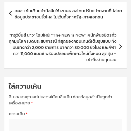
แนะแนว
สคส. เข้มเดินหน้าบังคับใช้ PDPA ลงโทษปรับหน่วยงานที่ปล่อย
เรื่อง
ข้อมูลประชาชนรั่วไหล ไม่เว้นทั้งภาครัฐ-ภาคเอกชน
“ทรูวิชั่นส์ นาว” โฉมใหม่! “The NEW is NOW” ผนึกพันธมิตรทั่ว
ทุกมุมโลก เปิดประสบการณ์ ที่สุดของคอนเทนต์เต็มรูปแบบ ทั้ง
บันเทิงกว่า 2,000 รายการ มากกว่า 30,000 ชั่วโมง และกีฬา
กว่า 11,000 แมตช์ พร้อมปล่อยแพ็กเกจใหม่ทั้งหมด สุดคุ้ม –
เข้าถึงง่ายทุกเจน
ใส่ความเห็น
อีเมลของคุณจะไม่แสดงให้คนอื่นเห็น
ช่องข้อมูลจำเป็นถูกทำ
เครื่องหมาย
*
ความเห็น
*