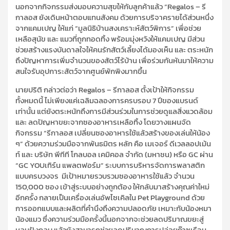
นอกจากกิจกรรมส่งมอบความสุขให้กับลูกค้าแล้ว
“
Regalos
–
รี
กาลอส
ยังเดินหน้าตอบแทนสังคม
ด้วยการบริจาครายได้ส่วนหนึ่ง
จากแคมเปญ ให้แก่
“มูลนิธิบ้านสงเคราะห์สัตว์พิการ”
เพื่อช่วย
เหลือสุนัข และ แมวที่ถูกทอดทิ้ง พร้อมมุ่งหวังให้แคมเปญ มีส่วน
ช่วยสร้างแรงบันดาลใจให้คนรักสัตว์เลี้ยงได้มองเห็น และ ตระหนัก
ถึงปัญหาการเพิ่มจำนวนของสัตว์ไร้บ้าน เพื่อร่วมก
ันหันมาให้ความ
สนใจรับอุปการะสัตว์จากศูนย์พักพิงมากขึ้น
นายปริต
ิ กล่าวต่อว่า
Regalos
–
รีกาลอส ตั้งเป้าให้กิจกรรม
ทั้งหมดนี้ ไม่เพียงแค่เฉลิมฉลองการครบรอบ
7
ปีของแบรนด์
เท่านั้น แต่ยังตระหนักถึงการมีส่วนร่วมในการช่วยดูแลสิ่งแวดล้อม
และ ลดปัญหาขยะจากซองอาหารเห
ลือทิ้ง โดยวางแผนจัด
กิจกรรม “รีกาลอส เปลี่ยนซองอาหารใช้แล้วสร้างของเล่นให้น้อง
ๆ” ด้วยความร่วมมือจากพันธมิตร หลัก คือ เมเจอร์ ดีเวลลอปเม้น
ท์ และ บริษัท พีทีที โกลบอล เคมิคอล จำกัด (มหาชน) หรือ
GC
ผ่าน
“
GC YOU
เทิร์น แพลตฟอร์ม” ระบบการบริหารจัดการพลาสติก
แบบค
รบวงจร
มีเป้าหมายรวบรวมซองอาหารใช้แล้ว จำนวน
150,000
ซอง เข้าสู่ระบบอย่างถูกต้อง ให้กลับมาสร้างคุณค่าใหม่
อีกครั้ง กลายเป็นเครื่องเล่นอัพไซเคิลใน
Pet Playground
ด้วย
การออกแบบและผลิตที่คำนึงถึงความปลอดภัย เหมาะกับน้องหมา
น้องแมว ซึ่งความร่วมมือครั้งนี้นอกจา
กจะช่วยลดปริมาณขยะสู่
หลุมฝังกลบ แล้วยังสามารถช่วยลดปริมาณการปล่อยก๊าซเรือน