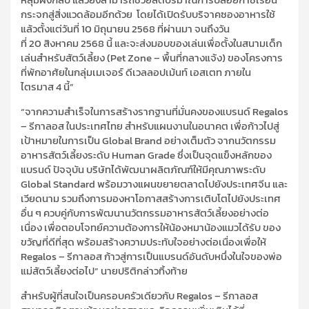
กระจกสู่สิ่งแวดล้อมอีกด้วย
โดยได้เปิดรับบริจาคซองอาหารใช้
แล้วตั้งแต่วันที่
10
มิถุนายน
2568
ที่ผ่านมา จนถึงวัน
ที่
20
สิงหาคม
2568
นี้ และจะส่งมอบของเล่นเพื่อตั้งในสนามเด็ก
เล่นสำหรับ
สัตว์เลี้ยง (
Pet Zone
–
พื้นที่กลางแจ้ง) ของโครงการ
ที่พักอาศัยในกลุ่มเมเจอร์ ดีเวลลอปเม้นท์ เอสเตท ภายใน
ไตรมาส
4
นี้”
“จากความสำเร็จในการสร้างรากฐานที่มั่นคงของแบรนด์
Regalos
–
รีกาลอส ในประเทศไทย สำหรับแผนงานในอนาคต เพื่อก้าวไปสู่
เป้าหมายในการเป็น
Global
Brand
อย่างเต็มตัว จากนวัตกรรม
อาหารสัตว์เลี้ยงระดับ
Human Grade
ซึ่งเป็นจุดแข็งหลักของ
แบรนด์ ปัจจุบัน บริษัทได้พัฒนาผลิตภัณฑ์ให้มีคุณภาพระดับ
Global Standard
พร้อมวางแผนขยายตลาดไปยังประเทศจีน และ
เวียดนาม รวมถึงการมองหาโอกาสสร้างการเติบโตไปยังประเทศ
อื่น ๆ
ควบคู่กับการพัฒนานวัตกรรมอาหารสัตว์เลี้ยงอย่างต่อ
เนื่อง เพื่อตอบโจทย์ความต้องการให้น้องหมาน้องแมวได้รับ ของ
ขวัญที่ดีที่สุด พร้อมสร้างความประทับใจอย่างต่อเนื่องเพื่อให้
Regalos
–
รีกาลอส ก้าวสู่การเป็นแบรนด์อันดับหนึ่งในใจของพ่อ
แม่สัตว์เลี้ยงต่อไป”
นายปริติ
กล่าวทิ้งท้าย
สำหรับผู้ที่สนใจเป็นครอบครัวเดียวกับ
Regalos
–
รีกาลอส