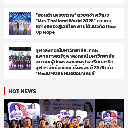
“ฮอนด้า เพรชภรณ์” สวยสง่า คว้ามง
“Mrs. Thailand World 2026” ตัวแทน
หญิงแกร่งสู่เวทีโลก ภายใต้แนวคิด Rise
Up Hope
จุฬาลงกรณ์มหาวิทยาลัย, คณะ
แพทยศาสตร์จุฬาลงกรณ์ มหาวิทยาลัย,
สมาคมผู้ปกครองและครูโรงเรียนสาธิต
จุฬาฯ จับมือ ช่องเวิร์คพอยท์ 23 เปิดตัว
“MedUMORE หมอขอชาเลนจ์”
HOT NEWS