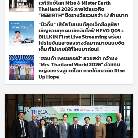
เวทีรักษ์โลก Miss & Mister Earth
Thailand 2026 ภายใต้แนวคิด
“REBIRTH” ชิงรางวัลรวมกว่า 1.7 ล้านบาท
“บิวกิ้น” เสิร์ฟโมเมนต์สุดเอ็กซ์คลูซีฟ!
เชิญชวนทุกคนเช็กอินไลฟ์ NEVO Q05 ×
BILLKIN First Live Streaming พร้อม
โปรโมชั่นและของรางวัลมากมายแบบจัด
เต็ม ที่ไม่เคยให้ที่ไหนมาก่อน!
“ฮอนด้า เพรชภรณ์” สวยสง่า คว้ามง
“Mrs. Thailand World 2026” ตัวแทน
หญิงแกร่งสู่เวทีโลก ภายใต้แนวคิด Rise
Up Hope