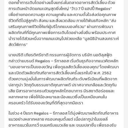
ตอกย้ำการเติบโตอย่างแข็งแกร่งในตลาดอาหารสัตว์เลี้ยง ด้วย
การเดินหน้าจัดแคมเปญสุดยิ่งใหญ่ “ว้าว
7
ปี แฮปปี้
Regalos
”
เพื่อถ่ายทอดความสุข ความผูกพัน และความตั้งใจส่งต่อคุณภาพ
ชีวิตที่ดีไปสู่ลูกค้า สังคม และสิ่งแวดล้อม ภายใต้พันธกิจหลัก “ส่ง
เ
สริมคุณภาพชีวิตให้แก่ผู้บริโภคแบบองค์รวม” ผ่านการพัฒนา
ผลิตภัณฑ์ที่มีคุณภาพเพื่อการเติบโตอย่างยั่งยืน พร้อมประกาศ
นำรายได้ส่วนหนึ่งจากแคมเปญไปช่วยเหลือ
“มูลนิธิบ้านสงเคราะห์
สัตว์พิการ”
นายปริติ เกียรติศรีชาติ
กรรมการผู้จัดการ บริษัท นอติลุสฟู้ด
กล่าวว่า
แบรนด์
Regalos
–
รีกาลอส เริ่มต้นธุรกิจจากแนวคิดหลัก
“มอบอาหารเป็นของขวัญ เพื่อดูแลสัตว์เลี้ยงของคุณ”
โดยพัฒนา
และเปิดตัวผลิตภัณฑ์อาหารสัตว์เลี้ยงครั้งแรกในปี พ.ศ. 2562
ด้วยความมุ่งมั่นในการพัฒนาผลิตภัณฑ์ระดับพรีเมียมที่ผลิตจาก
ปลาทูน่า วัตถุดิบธรรมชาติคุณภา
พดี ปราศจากเกลือและวัตถุกัน
เสีย มีสารอาหารครบถ้วนถูกหลักโภชนาการ มีรสชาติอร่อยและ
หลากหลาย เพื่อให้น้องหมาและน้องแมวซึ่งเป็นเหมือนคนใน
ครอบครัว ได้รับของขวัญที่ดีที่สุดจากมือเรา
ในช่วง 4 ปีแรก
Regalos
–
รีกาลอส
ได้มุ่งพัฒนาผลิตภัณฑ์อาหาร
แมวอย่างหลากหลาย ครอบ
คลุมตั้งแต่ เนื้อปลาทูน่าในเยลลี่
อาหารแมวในเกรวี่ ขนมครีมแมวเลีย และ ขนมปลาชิ้น เพื่อรองรับ