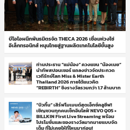
บีโอไอผนึกพันธมิตรจัด THECA 2026 เชื่อมห่วงโซ่
อิเล็กทรอนิกส์ หนุนไทยสู่ฐานผลิตเทคโนโลยีขั้นสูง
ท่านประธาน “แม่น้อง” ควงแขน “น้องเนย”
นำทัพสปอนเซอร์ แถลงข่าวจัดประกวด
เวทีรักษ์โลก Miss & Mister Earth
Thailand 2026 ภายใต้แนวคิด
“REBIRTH” ชิงรางวัลรวมกว่า 1.7 ล้านบาท
“บิวกิ้น” เสิร์ฟโมเมนต์สุดเอ็กซ์คลูซีฟ!
เชิญชวนทุกคนเช็กอินไลฟ์ NEVO Q05 ×
BILLKIN First Live Streaming พร้อม
โปรโมชั่นและของรางวัลมากมายแบบจัด
เต็ม ที่ไม่เคยให้ที่ไหนมาก่อน!