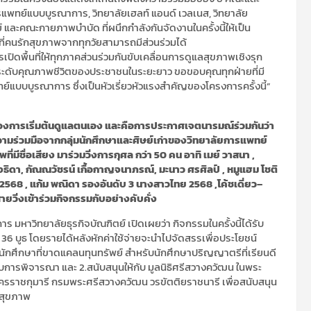
รแพทย์แบบบูรณาการ, วิทยาลัยเฮลท์ แอนด์ เวลเนส, วิทยาลัย
ะคณะกายภาพบำบัด ที่ผนึกกำลังกันจัดงานในครั้งนี้ให้เป็น
ที่ที่คนรักสุขภาพจากทุกวัยสามารถมีส่วนร่วมได้
ิดพื้นที่ให้ทุกภาคส่วนร่วมกันขับเคลื่อนการดูแลสุขภาพเชิงรุก
ะดับคุณภาพชีวิตของประชาชนในระยะยาว ขอขอบคุณทุกฝ่ายที่มี
ทย์แบบบูรณาการ ซึ่งเป็นหัวเรี่ยวหัวแรงสำคัญของโครงการครั้งนี้”
ณ์ของการเริ่มต้นดูแลตนเอง และคือการประกาศเจตนารมณ์ร่วมกันว่า
ความร่วมมือจากกลุ่มนักศึกษาและศิษย์เก่าของวิทยาลัยการแพทย์
ีชื่อเสียง มาร่วมวิ่งการกุศล กว่า 50 คน อาทิ เมย์ วาสนา ,
่งธิดา, กัณณวัชรน์ เกื้อกาญจนาภรณ์, มะนาว ศรศิลป์ , หมูแฮม โชติ
568 , แก้ม พณิดา รองอันดับ 3 นางสาวไทย 2568 ,โค้ชเดี่ยว–
ยวิ่งเข้าร่วมกิจกรรมกับอย่างคับคั่ง
 มหาวิทยาลัยธุรกิจบัณฑิตย์ เปิดเผยว่า กิจกรรมในครั้งนี้ได้รับ
 บูธ โดยรายได้หลังหักค่าใช้จ่ายจะนำไปจัดสรรเพื่อประโยชน์
ือนักศึกษาที่ขาดแคลนทุนทรัพย์ สำหรับนักศึกษาปริญญาตรีที่เรียนดี
บการพิจารณา และ 2.สนับสนุนให้กับ มูลนิธิศรีสวางควัฒน ในพระ
ัครราชกุมารี กรมพระศรีสวางควัฒน วรขัตติยราชนารี เพื่อสนับสนุน
นสุขภาพ