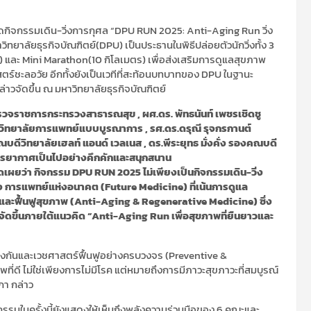
จัดกิจกรรมเดิน-วิ่งการกุศล “DPU RUN 2025: Anti-Aging Run วิ่ง
ิทยาลัยธุรกิจบัณฑิตย์(DPU) เป็นประธานในพิธีปล่อยตัวนักวิ่งทั้ง 3
ร) และ Mini Marathon(10 กิโลเมตร) เพื่อส่งเสริมการดูแลสุขภาพ
ตร์ชะลอวัย อีกทั้งยังเป็นเวทีที่สะท้อนบทบาทของ DPU ในฐานะ
าวจัดขึ้น ณ มหาวิทยาลัยธุรกิจบัณฑิตย์
ตรวจราชการกระทรวงสาธารณสุข , ผศ.ดร. พัทธนันท์ เพชรเชิดชู
วิทยาลัยการแพทย์แบบบูรณาการ , รศ.ดร.ดรุณี รุจกรกานต์
ดีวิทยาลัยเฮลท์ แอนด์ เวลเนส , ดร.พีระยุทธ มั่งคั่ง รองคณบดี
รรยากาศเป็นไปอย่างคึกคักและสนุกสนาน
ปิดเผยว่า กิจกรรม DPU RUN 2025 ไม่เพียงเป็นกิจกรรมเดิน-วิ่ง
ื่อง การแพทย์แห่งอนาคต (Future Medicine) ที่เน้นการดูแล
และฟื้นฟูสุขภาพ (Anti-Aging & Regenerative Medicine) ซึ่ง
จัดขึ้นภายใต้แนวคิด “Anti-Aging Run เพื่อสุขภาพที่ยืนยาวและ
้องกันและเวชศาสตร์ฟื้นฟูอย่างครบวงจร (Preventive &
ี่ดี ไม่ใช่เพียงการไม่มีโรค แต่หมายถึงการมีภาวะสุขภาวะที่สมบูรณ์
กา กล่าว
จกรรมในครั้งนี้ยังแสดงให้เห็นถึงพลังความร่วมมือของ 6 คณะและ