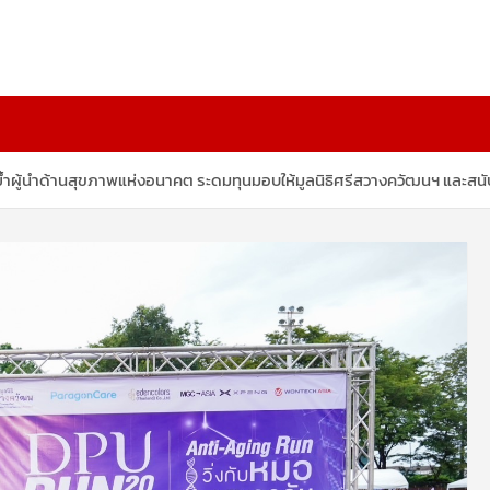
กย้ำผู้นำด้านสุขภาพแห่งอนาคต ระดมทุนมอบให้มูลนิธิศรีสวางควัฒนฯ และสน