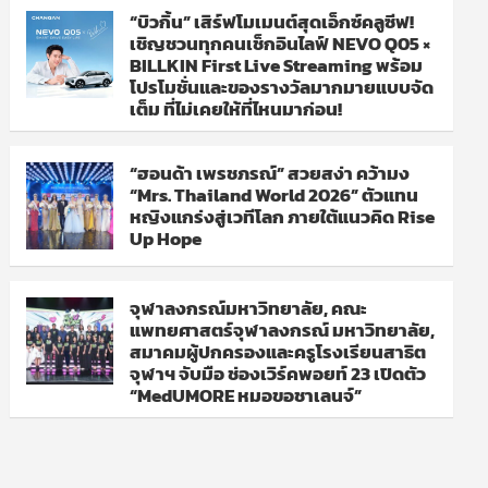
“บิวกิ้น” เสิร์ฟโมเมนต์สุดเอ็กซ์คลูซีฟ!
เชิญชวนทุกคนเช็กอินไลฟ์ NEVO Q05 ×
BILLKIN First Live Streaming พร้อม
โปรโมชั่นและของรางวัลมากมายแบบจัด
เต็ม ที่ไม่เคยให้ที่ไหนมาก่อน!
“ฮอนด้า เพรชภรณ์” สวยสง่า คว้ามง
“Mrs. Thailand World 2026” ตัวแทน
หญิงแกร่งสู่เวทีโลก ภายใต้แนวคิด Rise
Up Hope
จุฬาลงกรณ์มหาวิทยาลัย, คณะ
แพทยศาสตร์จุฬาลงกรณ์ มหาวิทยาลัย,
สมาคมผู้ปกครองและครูโรงเรียนสาธิต
จุฬาฯ จับมือ ช่องเวิร์คพอยท์ 23 เปิดตัว
“MedUMORE หมอขอชาเลนจ์”