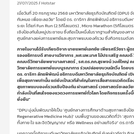
21/07/2025
Hotstar
เมื่อวันที่ 20 กรกฎาคม 2568 มหาวิทยาลัยธุรกิจบัณฑิตย์ (DPU) 
กับหมอ เพื่อชะลอวัย” โดยมี ดร. ดาริกา ลัทธพิพัฒน์ อธิการบดีมหาว
ระยะ ได้แก่ Fun Run (2.5กิโลเมตร) , Micro Marathon (5กิโลเมต
เชิงป้องกันในหมู่ประชาชน ซึ่งถือเป็นหนึ่งในรากฐานสำคัญของศาส
ศูนย์กลางแห่งการแพทย์และสุขภาพแบบองค์รวม ซึ่งกิจกรรมดังกล่
ภายในงานได้รับเกียรติจาก นายแพทย์เอกชัย เพียรศรีวัชรา ผู้
รองอธิการบดี สายงานวิชาการ ,ผศ.นพ.มาศ ไม้ประเสริฐ คณบดี 
คณบดีวิทยาลัยพยาบาลศาสตร์ , รศ.ดร.ภก.สุรพจน์ วงศ์ใหญ่ คณบ
วิทยาลัยการแพทย์แบบบูรณาการ ร่วมปล่อยขบวนนักวิ่ง โดยบ
ดร. ดาริกา ลัทธพิพัฒน์ อธิการบดีมหาวิทยาลัยธุรกิจบัณฑิตย์ เ
เพื่อสุขภาพเท่านั้น แต่ยังเป็นเวทีสำคัญในการสื่อสารแนวคิดเร
สุขภาพแบบองค์รวมเชิงป้องกัน ผ่านศาสตร์ เวชศาสตร์ชะลอวัย
กำลังเป็นที่สนใจของแวดวงการแพทย์ทั่วโลก โดยกิจกรรมครั้งนี้
ยั่งยืน”
“DPU มุ่งมั่นพัฒนาให้เป็น ‘ศูนย์กลางการศึกษาด้านสุขภาพเชิงป
Regenerative Medicine Hub)’ บนพื้นฐานของแนวคิดที่ว่า ‘สุขภาพท
ทั้งกาย ใจ และจิตวิญญาณ’ หรือ Wellness อย่างแท้จริง” ดร.ดาริ
นอกจากนี้อธิการบดีมหาวิทยาลัยธุรกิจบัณฑิตย์ ยังกล่าวอีกว่า กิ