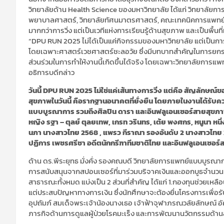
วิทยาลัยด้าน Health Science ของมหาวิทยาลัย ได้แก่ วิทยาลัยกา
พยาบาลศาสตร์, วิทยาลัยทัศนมาตรศาสตร์, คณะเทคนิคการแพทย์ แล
มากกว่าการวิ่ง แต่เป็นเวทีแห่งการเรียนรู้ด้านสุขภาพ และเป็นพื้น
“DPU RUN 2025 ไม่ได้เป็นแค่กิจกรรมของมหาวิทยาลัย แต่เป็นการเป
โดยเฉพาะศาสตร์เวชศาสตร์ชะลอวัย ซึ่งมีบทบาทสำคัญในการยกร
ส่วนร่วมในการทำให้งานนี้เกิดขึ้นได้จริง โดยเฉพาะวิทยาลัยการแพ
อธิการบดีกล่าว
วันนี้ DPU RUN 2025 ไม่ใช่แค่เส้นทางการวิ่ง แต่คือ สัญลักษ
สุขภาพในวันนี้ คือรากฐานอนาคตที่ยั่งยืน โดยภายในงานได้รับ
แบบบูรณาการ รวมถึงศิลปิน ดารา และอินฟลูเอนเซอร์สายสุขภาพที่ม
หญิง รฐา – ตุลย์ ตุลยเทพ, เกรท วรินทร, เต้ย พงศกร, หนูนา หนึ
นภา นางสาวไทย 2568 , แพรว กีราณา รองอันดับ 2 นางสาวไทย 2
ปฏิการ เพชรศรีชา อดีตนักกรีฑาทีมชาติไทย และอินฟลูเอนเซอร์สา
ด้าน ดร.พีระยุทธ มั่งคั่ง รองคณบดี วิทยาลัยการแพทย์แบบบูรณาการ
การสนับสนุนจากสปอนเซอร์ที่มาร่วมบริจาคเงินและออกบูธจำนวน 36
สาธารณะทั้งหมด แบ่งเป็น 2 ส่วนที่สำคัญ ได้แก่ 1.กองทุนช่วยเหล
แต่ประสบปัญหาทางการเงิน ซึ่งนักศึกษาจะต้องยื่นโครงการเพื่อรั
อุปถัมภ์ สมเด็จพระเจ้าน้องนางเธอ เจ้าฟ้าจุฬาภรณวลัยลักษณ์ อ
ภารกิจด้านการดูแลผู้ป่วยโรคมะเร็ง และการพัฒนานวัตกรรมด้า