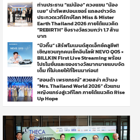
ท่านประธาน “แม่น้อง” ควงแขน “น้อง
เนย” นำทัพสปอนเซอร์ แถลงข่าวจัด
ประกวดเวทีรักษ์โลก Miss & Mister
Earth Thailand 2026 ภายใต้แนวคิด
“REBIRTH” ชิงรางวัลรวมกว่า 1.7 ล้าน
บาท
“บิวกิ้น” เสิร์ฟโมเมนต์สุดเอ็กซ์คลูซีฟ!
เชิญชวนทุกคนเช็กอินไลฟ์ NEVO Q05 ×
BILLKIN First Live Streaming พร้อม
โปรโมชั่นและของรางวัลมากมายแบบจัด
เต็ม ที่ไม่เคยให้ที่ไหนมาก่อน!
“ฮอนด้า เพรชภรณ์” สวยสง่า คว้ามง
“Mrs. Thailand World 2026” ตัวแทน
หญิงแกร่งสู่เวทีโลก ภายใต้แนวคิด Rise
Up Hope