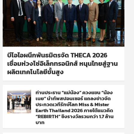
บีโอไอผนึกพันธมิตรจัด THECA 2026
เชื่อมห่วงโซ่อิเล็กทรอนิกส์ หนุนไทยสู่ฐาน
ผลิตเทคโนโลยีขั้นสูง
ท่านประธาน “แม่น้อง” ควงแขน “น้อง
เนย” นำทัพสปอนเซอร์ แถลงข่าวจัด
ประกวดเวทีรักษ์โลก Miss & Mister
Earth Thailand 2026 ภายใต้แนวคิด
“REBIRTH” ชิงรางวัลรวมกว่า 1.7 ล้าน
บาท