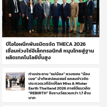
บีโอไอผนึกพันธมิตรจัด THECA 2026
เชื่อมห่วงโซ่อิเล็กทรอนิกส์ หนุนไทยสู่ฐาน
ผลิตเทคโนโลยีขั้นสูง
ท่านประธาน “แม่น้อง” ควงแขน “น้อง
เนย” นำทัพสปอนเซอร์ แถลงข่าวจัด
ประกวดเวทีรักษ์โลก Miss & Mister
Earth Thailand 2026 ภายใต้แนวคิด
“REBIRTH” ชิงรางวัลรวมกว่า 1.7 ล้าน
บาท