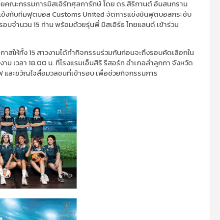
ายคณะกรรมการ​มิสเอิร์ท​ศุลการักษ์​ โดย​ ดร.สิริกานต์ อ้นสนกราน
ลแข้ง​กับทีมฟุตบอล​ Customs United​ จัดการแข่งขันฟุตบอล​กระชับ
้ารอบจำนวน 15 ท่าน​ พร้อมด้วยรุ่นพี่ มิสเอิร์ธ ไทยแลนด์​ เข้าร่วม
โอกาสให้ทั้ง 15 สาวงามได้ทำกิจกรรมร่วมกันก่อนจะถึงรอบคัดเลือกใน
​ เวลา 18.00 น​. ที่โรงแรม​เอ็นสิริ รีสอร์ท​ อำเภอลำลูกกา จังหวัด​
ลม​ ไฟ​ ​และขวัญใจสื่อมวลชน​ที่เข้ารอบ ​เพื่อช่วยกิจกรรมการ