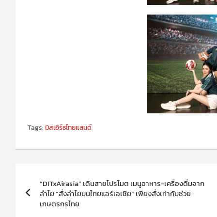
Tags:
มิสเอิร์ธไทยแลนด์
แนะแนว
“DITxAirasia” เดินสายโปรโมต เมนูอาหาร-เครื่องดื่มจาก
เรื่อง
ลำไย ”สั่งลำไยบนไทยแอร์เอเชีย“ เพียงสั่งเท่ากับช่วย
เกษตรกรไทย