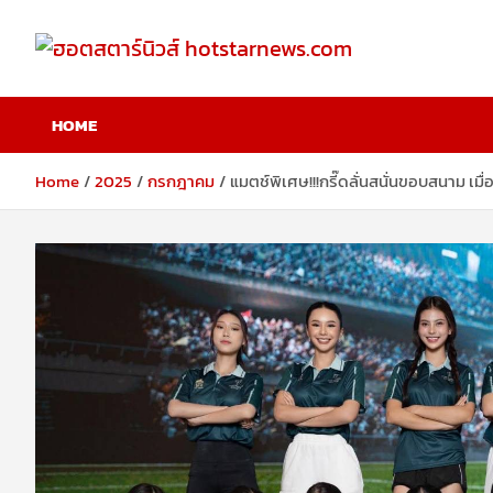
Skip
to
content
ฮอตสตาร์นิวส์
HOME
hotstarnews.com
Home
2025
กรกฎาคม
แมตช์พิเศษ!!!กรี๊ดลั่นสนั่นขอบสนาม เม