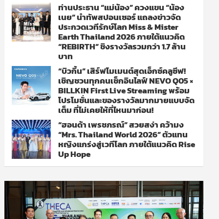
ท่านประธาน “แม่น้อง” ควงแขน “น้อง
เนย” นำทัพสปอนเซอร์ แถลงข่าวจัด
ประกวดเวทีรักษ์โลก Miss & Mister
Earth Thailand 2026 ภายใต้แนวคิด
“REBIRTH” ชิงรางวัลรวมกว่า 1.7 ล้าน
บาท
“บิวกิ้น” เสิร์ฟโมเมนต์สุดเอ็กซ์คลูซีฟ!
เชิญชวนทุกคนเช็กอินไลฟ์ NEVO Q05 ×
BILLKIN First Live Streaming พร้อม
โปรโมชั่นและของรางวัลมากมายแบบจัด
เต็ม ที่ไม่เคยให้ที่ไหนมาก่อน!
“ฮอนด้า เพรชภรณ์” สวยสง่า คว้ามง
“Mrs. Thailand World 2026” ตัวแทน
หญิงแกร่งสู่เวทีโลก ภายใต้แนวคิด Rise
Up Hope