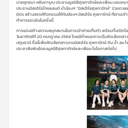
นายยุทธนา​ หยิมการุณ​ ประธานมูลนิธิ​ศุลการักษ์​และเพื่อน มอบหม
ประธานมิสเอิร์ธไทยแลนด์​ นำน้องๆ​ “มิสเอิร์ธศุลการักษ์” ร่วมดว
มิตร​ สร้างสรรค์กิจกรรม​ให้กับน้องๆ​ มิสเอิร์ธ​ ศุลการักษ์​ ที่ผ่านเข
ทำการแข่งขันในครั้งนี้
การแข่งสร้างความสนุก​สนาน​ในการเข้าค่ายเก็บตัว​ พร้อมทั้งเปิด
วันอาทิตย์ที่ 20​ กรกฎาคม 2568 ​โดยมีกำหนดการเริ่มคัดเลือกสาวงาม
ปทุมธานี​ ทั้งนี้เพื่อคัดเลือกสาวงาม​มิสเอิร์ธ​ ศุลการักษ์​ ดิน​ น้ำ​ 
ประชาสัมพันธ์ของมูลนิธิศุลการักษ์และเพื่อน​ ในโอกาสต่อไป.