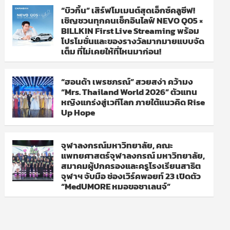
“บิวกิ้น” เสิร์ฟโมเมนต์สุดเอ็กซ์คลูซีฟ!
เชิญชวนทุกคนเช็กอินไลฟ์ NEVO Q05 ×
BILLKIN First Live Streaming พร้อม
โปรโมชั่นและของรางวัลมากมายแบบจัด
เต็ม ที่ไม่เคยให้ที่ไหนมาก่อน!
“ฮอนด้า เพรชภรณ์” สวยสง่า คว้ามง
“Mrs. Thailand World 2026” ตัวแทน
หญิงแกร่งสู่เวทีโลก ภายใต้แนวคิด Rise
Up Hope
จุฬาลงกรณ์มหาวิทยาลัย, คณะ
แพทยศาสตร์จุฬาลงกรณ์ มหาวิทยาลัย,
สมาคมผู้ปกครองและครูโรงเรียนสาธิต
จุฬาฯ จับมือ ช่องเวิร์คพอยท์ 23 เปิดตัว
“MedUMORE หมอขอชาเลนจ์”