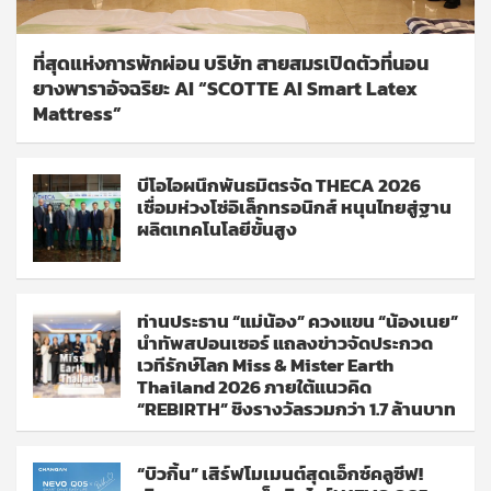
ที่สุดแห่งการพักผ่อน บริษัท สายสมรเปิดตัวที่นอน
ยางพาราอัจฉริยะ AI “SCOTTE AI Smart Latex
Mattress”
บีโอไอผนึกพันธมิตรจัด THECA 2026
เชื่อมห่วงโซ่อิเล็กทรอนิกส์ หนุนไทยสู่ฐาน
ผลิตเทคโนโลยีขั้นสูง
ท่านประธาน “แม่น้อง” ควงแขน “น้องเนย”
นำทัพสปอนเซอร์ แถลงข่าวจัดประกวด
เวทีรักษ์โลก Miss & Mister Earth
Thailand 2026 ภายใต้แนวคิด
“REBIRTH” ชิงรางวัลรวมกว่า 1.7 ล้านบาท
“บิวกิ้น” เสิร์ฟโมเมนต์สุดเอ็กซ์คลูซีฟ!