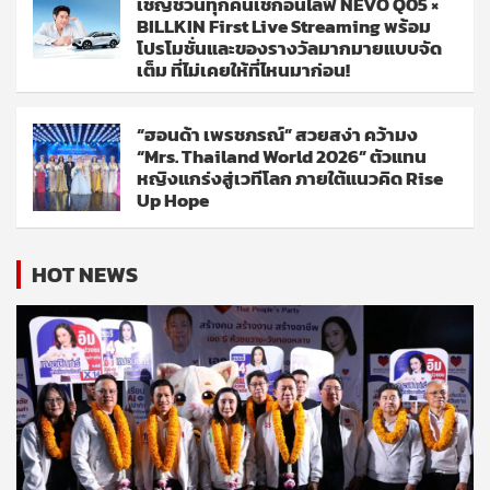
เชิญชวนทุกคนเช็กอินไลฟ์ NEVO Q05 ×
BILLKIN First Live Streaming พร้อม
โปรโมชั่นและของรางวัลมากมายแบบจัด
เต็ม ที่ไม่เคยให้ที่ไหนมาก่อน!
“ฮอนด้า เพรชภรณ์” สวยสง่า คว้ามง
“Mrs. Thailand World 2026” ตัวแทน
หญิงแกร่งสู่เวทีโลก ภายใต้แนวคิด Rise
Up Hope
HOT NEWS