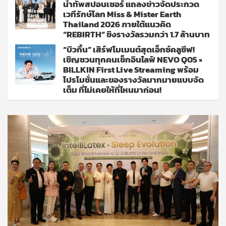
นำทัพสปอนเซอร์ แถลงข่าวจัดประกวด
เวทีรักษ์โลก Miss & Mister Earth
Thailand 2026 ภายใต้แนวคิด
“REBIRTH” ชิงรางวัลรวมกว่า 1.7 ล้านบาท
“บิวกิ้น” เสิร์ฟโมเมนต์สุดเอ็กซ์คลูซีฟ!
เชิญชวนทุกคนเช็กอินไลฟ์ NEVO Q05 ×
BILLKIN First Live Streaming พร้อม
โปรโมชั่นและของรางวัลมากมายแบบจัด
เต็ม ที่ไม่เคยให้ที่ไหนมาก่อน!