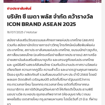
ข่าวประชาสัมพันธ์
บริษัท ซี เมดา พลัส จำกัด คว้ารางวัล
ICON BRAND ASEAN 2025
16/07/2025
Hotstar
สมัชชาส่งเสริมวัฒธรรมและศักยภาพแห่งประเทศไทย (สส.ศท)
ร่วมกับ สมัชชานักจัดรายการข่าววิทยุ โทรทัศน์หนังสือพิมพ์แห่ง
ประเทศไทย, สภาประชาสังคมแห่งประเทศไทย, ชมรมนักข่าวธุรกิจ,
สภาสื่อมวลชนไทย (องค์กรเครือข่ายสื่อภาคประชาชน) สภาเครือ
ข่ายสถาบันส่งเสริมพัฒนาธุรกิจ และเศรษฐกิจแห่งประเทศไทย
และ มูลนิธิสร้างสรรค์สังคมไทย ร่วมกันจัดงานประกาศรางวัลแห่ง
เกียรติยศ ความภาคภูมิใจ ความสำเร็จ และมาตรฐานคุณภาพแห่ง
ปีของ ธุรกิจ ผลิตภัณฑ์ รวมถึงแบรนด์ต่างๆ ประจำปี 2568 โดยมี
พลเอก จิตตสักก์ เจริญสมบัติ อดีตที่ปรึกษารัฐมนตรีว่าการ
กระทรวงกลาโหม โฆษกกระทรวงกลาโหม อดีตที่ปรึกษาคณะ
กรรมาธิการ สภานิติบัญญัติแห่งชาติ ให้เกียรติเป็นประธานพิธี
มอบรางวัล ณ หอประชุมกองทัพอากาศ (ห้องบุษราคัม ) ถนน
พหลโยธิน เขตสายไหม กรุงเทพมหานคร ไปเมื่อวันที่ 21 มิ.ย. ที่ผ่าน
มา