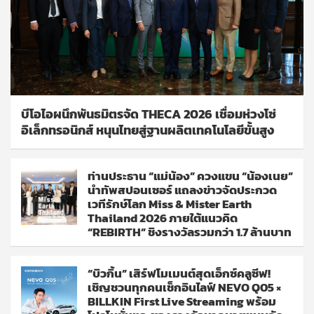
บีโอไอผนึกพันธมิตรจัด THECA 2026 เชื่อมห่วงโซ่
อิเล็กทรอนิกส์ หนุนไทยสู่ฐานผลิตเทคโนโลยีขั้นสูง
ท่านประธาน “แม่น้อง” ควงแขน “น้องเนย”
นำทัพสปอนเซอร์ แถลงข่าวจัดประกวด
เวทีรักษ์โลก Miss & Mister Earth
Thailand 2026 ภายใต้แนวคิด
“REBIRTH” ชิงรางวัลรวมกว่า 1.7 ล้านบาท
“บิวกิ้น” เสิร์ฟโมเมนต์สุดเอ็กซ์คลูซีฟ!
เชิญชวนทุกคนเช็กอินไลฟ์ NEVO Q05 ×
BILLKIN First Live Streaming พร้อม