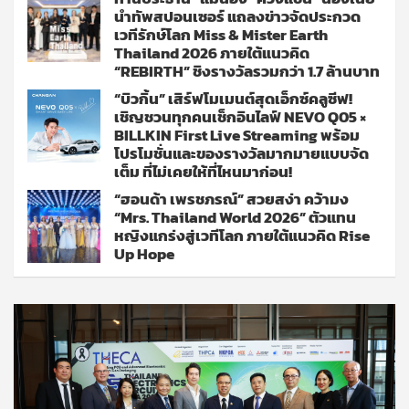
นำทัพสปอนเซอร์ แถลงข่าวจัดประกวด
เวทีรักษ์โลก Miss & Mister Earth
Thailand 2026 ภายใต้แนวคิด
“REBIRTH” ชิงรางวัลรวมกว่า 1.7 ล้านบาท
“บิวกิ้น” เสิร์ฟโมเมนต์สุดเอ็กซ์คลูซีฟ!
เชิญชวนทุกคนเช็กอินไลฟ์ NEVO Q05 ×
BILLKIN First Live Streaming พร้อม
โปรโมชั่นและของรางวัลมากมายแบบจัด
เต็ม ที่ไม่เคยให้ที่ไหนมาก่อน!
“ฮอนด้า เพรชภรณ์” สวยสง่า คว้ามง
“Mrs. Thailand World 2026” ตัวแทน
หญิงแกร่งสู่เวทีโลก ภายใต้แนวคิด Rise
Up Hope