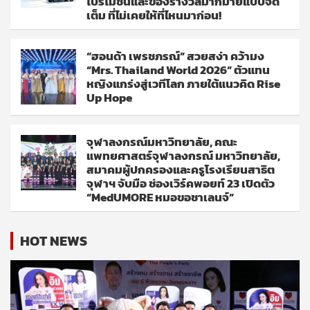
โปรโมชั่นและของรางวัลมากมายแบบจัด
เต็ม ที่ไม่เคยให้ที่ไหนมาก่อน!
“ฮอนด้า เพรชภรณ์” สวยสง่า คว้ามง
“Mrs. Thailand World 2026” ตัวแทน
หญิงแกร่งสู่เวทีโลก ภายใต้แนวคิด Rise
Up Hope
จุฬาลงกรณ์มหาวิทยาลัย, คณะ
แพทยศาสตร์จุฬาลงกรณ์ มหาวิทยาลัย,
สมาคมผู้ปกครองและครูโรงเรียนสาธิต
จุฬาฯ จับมือ ช่องเวิร์คพอยท์ 23 เปิดตัว
“MedUMORE หมอขอชาเลนจ์”
HOT NEWS