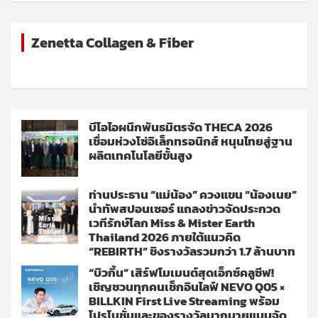
Zenetta Collagen & Fiber
บีโอไอผนึกพันธมิตรจัด THECA 2026
เชื่อมห่วงโซ่อิเล็กทรอนิกส์ หนุนไทยสู่ฐาน
ผลิตเทคโนโลยีขั้นสูง
ท่านประธาน “แม่น้อง” ควงแขน “น้องเนย”
นำทัพสปอนเซอร์ แถลงข่าวจัดประกวด
เวทีรักษ์โลก Miss & Mister Earth
Thailand 2026 ภายใต้แนวคิด
“REBIRTH” ชิงรางวัลรวมกว่า 1.7 ล้านบาท
“บิวกิ้น” เสิร์ฟโมเมนต์สุดเอ็กซ์คลูซีฟ!
เชิญชวนทุกคนเช็กอินไลฟ์ NEVO Q05 ×
BILLKIN First Live Streaming พร้อม
โปรโมชั่นและของรางวัลมากมายแบบจัด