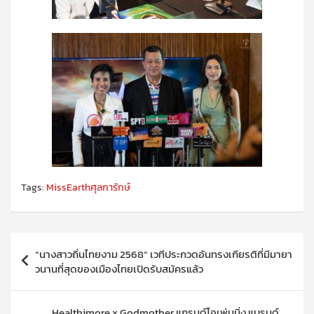
Tags:
MissEarthศุลการักษ์
แนะแนว
“นางสาวถิ่นไทยงาม 2568“ เวทีประกวดอันทรงเกียรติที่มีมายา
เรื่อง
วนานที่สุดของเมืองไทยเปิดรับสมัครแล้ว
Healthimore x Godmother แกรนด์โอเพ่นนิ่ง แบรนด์