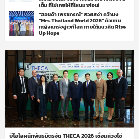
เต็ม ที่ไม่เคยให้ที่ไหนมาก่อน!
“ฮอนด้า เพรชภรณ์” สวยสง่า คว้ามง
“Mrs. Thailand World 2026” ตัวแทน
หญิงแกร่งสู่เวทีโลก ภายใต้แนวคิด Rise
Up Hope
บีโอไอผนึกพันธมิตรจัด THECA 2026 เชื่อมห่วงโซ่