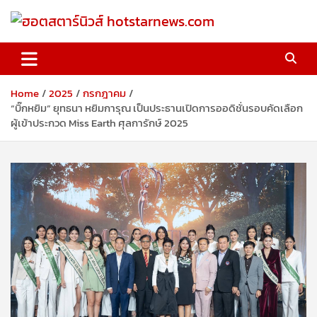
Skip
to
content
ฮอตสตาร์นิวส์ hotstarnews.com
Home
2025
กรกฎาคม
“บิ๊กหยิม” ยุทธนา หยิมการุณ เป็นประธานเปิดการออดิชั่นรอบคัดเลือก
ผู้เข้าประกวด Miss Earth ศุลการักษ์ 2025