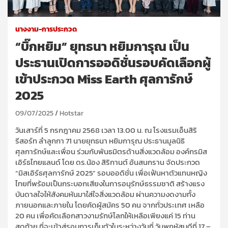
นางงาม-การประกวด
“บิ๊กหยิม” ยุทธนา หยิมการุณ เป็น
ประธานเปิดการออดิชั่นรอบคัดเลือกผู้
เข้าประกวด Miss Earth ศุลการักษ์
2025
09/07/2025
Hotstar
วันเสาร์ที่ 5 กรกฎาคม 2568 เวลา 13.00 น. ณ โรงแรมเอ็นสิริ
รีสอร์ท ลำลูกกา 71 นายยุทธนา หยิมการุณ ประธานมูลนิธิ
ศุลการักษ์และเพื่อน ร่วมกับพันธมิตรด้านสิ่งแวดล้อม องค์กรมิส
เอิร์ธไทยแลนด์ โดย ดร.น้อง สิริกานต์ อ้นสนกราน จัดประกวด
“มิสเอิร์ธศุลการักษ์ 2025” รอบออดิชั่น เพื่อเฟ้นหาตัวแทนหญิง
ไทยที่พร้อมเป็นกระบอกเสียงในการอนุรักษ์ธรรมชาติ สร้างแรง
บันดาลใจให้สังคมหันมาใส่ใจสิ่งแวดล้อม ผ่านความงดงามทั้ง
ภายนอกและภายใน โดยคัดผู้สมัคร 50 คน จากทั่วประเทศ เหลือ
20 คน เพื่อคัดเลือกสาวงามรักษ์โลกให้เหลือเพียงแค่ 15 ท่าน
สุดท้าย ที่จะเข้าสู่รอบการเก็บตัวในระหว่างวันที่ วันพฤหัสบดีที่ 17 –