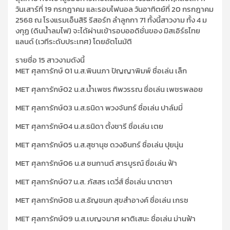
วันเสาร์ที่ 19 กรกฎาคม และรอบไฟนอล วันอาทิตย์ที่ 20 กรกฎาคม
2568 ณ โรงแรมเอ็นสิริ รีสอร์ท ลำลูกกา 71 ทั้งนี้สาวงาม ทั้ง 4 ม
งกุฏ (ดินน้ำลมไฟ) จะได้ผ่านเข้ารอบออดิชั่นของ มิสเอิร์ธไทย
แลนด์ (เวทีระดับประเทศ) โดยอัตโนมัติ
รายชื่อ 15 สาวงามดังนี้
MET ศุลการักษ์ 01 น.ส.พินนภา ปัญญาพิมพ์ ชื่อเล่น เล็ก
MET ศุลการักษ์02 น.ส.น้ำเพชร ทิพวรรณ ชื่อเล่น เพชรพลอย
MET ศุลการักษ์03 น.ส.ธนิดา พวงจันทร์ ชื่อเล่น ปาล์มมี่
MET ศุลการักษ์04 น.ส.ธนิดา ตั้งชารี ชื่อเล่น เตย
MET ศุลการักษ์05 น.ส.สุชานุช ดวงอินทร์ ชื่อเล่น ปุยนุ่น
MET ศุลการักษ์06 น.ส ชนกานต์ สารบูรณ์ ชื่อเล่น ฟ้า
MET ศุลการักษ์07 น.ส. ภัสสร เดวี่ส์ ชื่อเล่น นาตาชา
MET ศุลการักษ์08 น.ส.ธัญชนก สุขสำอางค์ ชื่อเล่น เกรซ
MET ศุลการักษ์09 น.ส.เบญจมาศ ผาติเสนะ ชื่อเล่น ม่านฟ้า