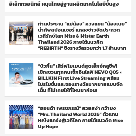
อิเล็กทรอนิกส์ หนุนไทยสู่ฐานผลิตเทคโนโลยีขั้นสูง
ท่านประธาน “แม่น้อง” ควงแขน “น้องเนย”
นำทัพสปอนเซอร์ แถลงข่าวจัดประกวด
เวทีรักษ์โลก Miss & Mister Earth
Thailand 2026 ภายใต้แนวคิด
“REBIRTH” ชิงรางวัลรวมกว่า 1.7 ล้านบาท
“บิวกิ้น” เสิร์ฟโมเมนต์สุดเอ็กซ์คลูซีฟ!
เชิญชวนทุกคนเช็กอินไลฟ์ NEVO Q05 ×
BILLKIN First Live Streaming พร้อม
โปรโมชั่นและของรางวัลมากมายแบบจัด
เต็ม ที่ไม่เคยให้ที่ไหนมาก่อน!
“ฮอนด้า เพรชภรณ์” สวยสง่า คว้ามง
“Mrs. Thailand World 2026” ตัวแทน
หญิงแกร่งสู่เวทีโลก ภายใต้แนวคิด Rise
Up Hope