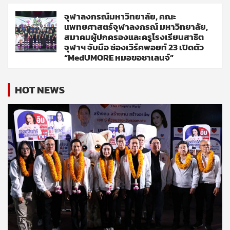
จุฬาลงกรณ์มหาวิทยาลัย, คณะ
แพทยศาสตร์จุฬาลงกรณ์ มหาวิทยาลัย,
สมาคมผู้ปกครองและครูโรงเรียนสาธิต
จุฬาฯ จับมือ ช่องเวิร์คพอยท์ 23 เปิดตัว
“MedUMORE หมอขอชาเลนจ์”
HOT NEWS