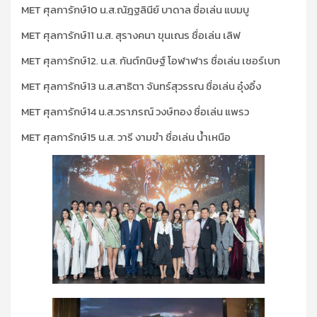
MET ศุลการักษ์10 น.ส.ณัฎฐลินีย์ บาดาล ชื่อเล่น แบมบู
MET ศุลการักษ์11 น.ส. สุรางคนา ขุนเณร ชื่อเล่น เลิฟ
MET ศุลการักษ์12. น.ส. กันต์กนิษฐ์ โอฬาฬาร ชื่อเล่น เชอร์เบท
MET ศุลการักษ์13 น.ส.สาธิตา จันทร์สุวรรณ ชื่อเล่น อุ๋งอิ๋ง
MET ศุลการักษ์14 น.ส.วราภรณ์ วงษ์ทอง ชื่อเล่น แพรว
MET ศุลการักษ์15 น.ส. วารี งามขำ ชื่อเล่น น้ำเหนือ