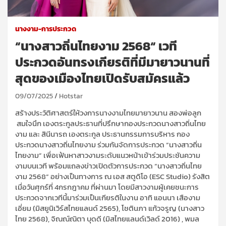
นางงาม-การประกวด
“นางสาวถิ่นไทยงาม 2568“ เวที
ประกวดอันทรงเกียรติที่มีมายาวนานที่
สุดของเมืองไทยเปิดรับสมัครแล้ว
09/07/2025
Hotstar
สร้างประวัติศาสตร์ให้วงการนางงามไทยมายาวนาน สองพ่อลูก
สมใจนึก เองตระกูล
ประธานที่ปรึกษากองประกวดนางสาวถิ่นไทย
งาม และ
สินีนารถ เองตระกูล
ประธานกรรมการบริหาร กอง
ประกวดนางสาวถิ่นไทยงาม ร่วมกันจัดการประกวด
“
นางสาวถิ่น
ไทยงาม
”
เพื่อเฟ้นหาสาวงามระดับแนวหน้าเข้าร่วมประชันความ
งามบนเวที พร้อมแถลงข่าวเปิดตัวการประกวด
“
นางสาวถิ่นไทย
งาม
2568“
อย่างเป็นทางการ ณ เอส สตูดิโอ (
ESC Studio)
รังสิต
เมื่อวันศุกร์ที่
4
กรกฎาคม ที่ผ่านมา โดยมีสาวงามผู้เคยชนะการ
ประกวดจากเวทีนี้มาร่วมเป็นเกียรติในงาน อาทิ
แอนนา เสืองาม
เอี่ยม
(มิสยูนิ
เวิร์ส
ไทยแลนด์
2565)
,
โชตินภา แก้วจรูญ
(นางสาว
ไทย
2568)
,
จิณณ์ณิ
ตา
บุด
ดี
(มิสไทยแลนด์
เวิลด์
2016)
,
พมล