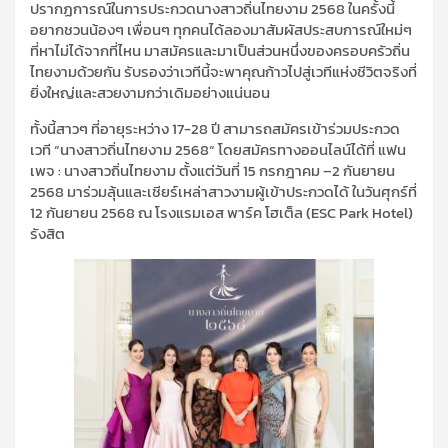
ปรากฏการณ์ในการประกวดนางสาวถิ่นไทยงาม
2568
ในครั้งนี้
อยากชวน
น้องๆ
เพื่อนๆ
ทุกคนได้ลองมาสัมผัสประสบการณ์
ใหม่ๆ
ที่หาไม่ได้จากที่ไหน มาสมัครและมาเป็นส่วนหนึ่งของครอบครัวถิ่น
ไทยงามด้วยกัน รับรองว่าเวทีนี้จะพาคุณก้าวไปสู่เวทีแห่งชีวิตจริงที่
ยิ่งใหญ่และสวยงามกว่าเดิมอย่างแน่นอน
ทั้งนี้
สาวๆ
ที่อายุระหว่าง
17-28
ปี สามารถสมัครเข้าร่วมประกวด
เวที
“
นางสาวถิ่นไทยงาม
2568“
โดยสมัครทางออนไลน์ได้ที่ แฟน
เพจ : นางสาวถิ่นไทยงาม ตั้งแต่วันที่
15
กรกฎาคม –
2
กันยายน
2568
มาร่วมลุ้นและเชียร์เหล่าสาวงามผู้เข้าประกวดได้ ในวันศุกร์ที่
12
กันยายน
2568
ณ โรงแรมเอส
พาร์ค
โฮเต็ล (
ESC Park Hotel)
รังสิต