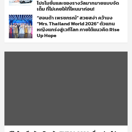
โปรโมชั่นและของรางวัลมากมายแบบจัด
เต็ม ที่ไม่เคยให้ที่ไหนมาก่อน!
“ฮอนด้า เพรชภรณ์” สวยสง่า คว้ามง
“Mrs. Thailand World 2026” ตัวแทน
หญิงแกร่งสู่เวทีโลก ภายใต้แนวคิด Rise
Up Hope