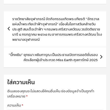
แนะแนว
ราชวิทยาลัยจุฬาภรณ์ จัดกิจกรรมเทิดพระเกียรติ “จักรวาล
เรื่อง
แห่งน้ำพระทัยเจ้าฟ้าจุฬาภรณ์” เนื่องในโอกาสวันคล้ายวัน
ประสูติ สมเด็จเจ้าฟ้า ฯ กรมพระศรีสวางควัฒน วรขัตติยราช
นารี ๔ กรกฎาคม ๒๕๖๘ ณ อาคารกรมพระศรีสวางควัฒน โรง
พยาบาลจุฬาภรณ์
“บิ๊กหยิม” ยุทธนา หยิมการุณ เป็นประธานเปิดการออดิชั่นรอบ
คัดเลือกผู้เข้าประกวด Miss Earth ศุลการักษ์ 2025
ใส่ความเห็น
อีเมลของคุณจะไม่แสดงให้คนอื่นเห็น
ช่องข้อมูลจำเป็นถูกทำ
เครื่องหมาย
*
ความเห็น
*