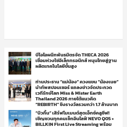
บีโอไอผนึกพันธมิตรจัด THECA 2026
เชื่อมห่วงโซ่อิเล็กทรอนิกส์ หนุนไทยสู่ฐาน
ผลิตเทคโนโลยีขั้นสูง
ท่านประธาน “แม่น้อง” ควงแขน “น้องเนย”
นำทัพสปอนเซอร์ แถลงข่าวจัดประกวด
เวทีรักษ์โลก Miss & Mister Earth
Thailand 2026 ภายใต้แนวคิด
“REBIRTH” ชิงรางวัลรวมกว่า 1.7 ล้านบาท
“บิวกิ้น” เสิร์ฟโมเมนต์สุดเอ็กซ์คลูซีฟ!
เชิญชวนทุกคนเช็กอินไลฟ์ NEVO Q05 ×
BILLKIN First Live Streaming พร้อม