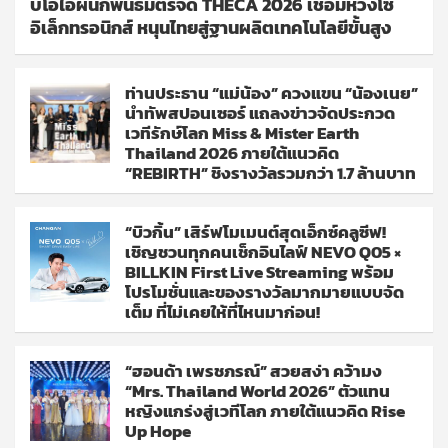
บีโอไอผนึกพันธมิตรจัด THECA 2026 เชื่อมห่วงโซ่
อิเล็กทรอนิกส์ หนุนไทยสู่ฐานผลิตเทคโนโลยีขั้นสูง
ท่านประธาน “แม่น้อง” ควงแขน “น้องเนย”
นำทัพสปอนเซอร์ แถลงข่าวจัดประกวด
เวทีรักษ์โลก Miss & Mister Earth
Thailand 2026 ภายใต้แนวคิด
“REBIRTH” ชิงรางวัลรวมกว่า 1.7 ล้านบาท
“บิวกิ้น” เสิร์ฟโมเมนต์สุดเอ็กซ์คลูซีฟ!
เชิญชวนทุกคนเช็กอินไลฟ์ NEVO Q05 ×
BILLKIN First Live Streaming พร้อม
โปรโมชั่นและของรางวัลมากมายแบบจัด
เต็ม ที่ไม่เคยให้ที่ไหนมาก่อน!
“ฮอนด้า เพรชภรณ์” สวยสง่า คว้ามง
“Mrs. Thailand World 2026” ตัวแทน
หญิงแกร่งสู่เวทีโลก ภายใต้แนวคิด Rise
Up Hope