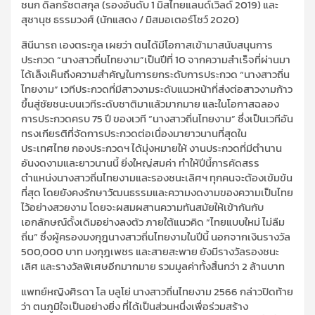
ชนก ดิลก
รัชต
สกุล
(รองอันดับ
1
มิสไทยแลนด์
เวิลด์
2019)
และ
สุชานุช ธรรมวงศ์
(นักแสดง / มิสมอ
เตอร์
โชว์
2020)
สินีนารถ เองตระกูล
เผยว่า ตนได้มีโอกาสเข้ามาสนับสนุนการ
ประกวด
“
นางสาวถิ่นไทยงาม
”
เป็นปีที่
10
จากความสำเร็จที่ผ่านมา
ได้เล็งเห็นถึงความสำคัญในการยกระดับการประกวด
“
นางสาวถิ่น
ไทยงาม
”
เวทีประกวดที่มีสาวงามระดับแนวหน้าที่ส่งต่อสาวงามก้าว
ขึ้นสู่ชัยชนะบนเวทีระดับชาติมาแล้วมากมาย และในโอกาสฉลอง
การประกวดครบ
75
ปี ของเวที “นางสาวถิ่นไทยงาม” ซึ่งเป็นเวทีอัน
ทรงเกียรติที่จัดการประกวดต่อเนื่องมายาวนานที่สุดใน
ประเทศไทย กองประกวดฯ ได้มุ่งหมายให้ งานประกวดที่มีตำนาน
อันงดงามและยาวนานนี้ ยิ่งใหญ่สมค่า ทำให้ปีนี้การคัดสรร
ตำแหน่งนางสาวถิ่นไทยงามและรองชนะเลิศฯ ทุกคนจะต้องเข้มข้น
ที่สุด โดยยังคงรักษาวัฒนธรรมและความงดงามของความเป็นไทย
ไว้อย่างสวยงาม โดยจะผสมผสานความทันสมัยให้เข้ากันกับ
เอกลักษณ์ดั้งเดิมอย่างลงตัว ภายใต้แนวคิด “ไทยแบบใหม่ ไม่ลืม
ถิ่น” ซึ่งผู้ครองมงกุฎนางสาวถิ่นไทยงามในปีนี้ นอกจากเงินรางวัล
500,000
บาท มงกุฎเพชร และสายสะพาย ยังมีรางวัลรองชนะ
เลิศ และรางวัลพิเศษอีกมากมาย รวมมูลค่าทั้งสิ้นกว่า
2
ล้านบาท
แพทย์หญิงศิรดา
โล
บลูโย่
นางสาวถิ่นไทยงาม
2566
กล่าวปิดท้าย
ว่า ตนภูมิใจเป็นอย่างยิ่ง ที่ได้เป็นส่วนหนึ่งเพื่อร่วมสร้าง