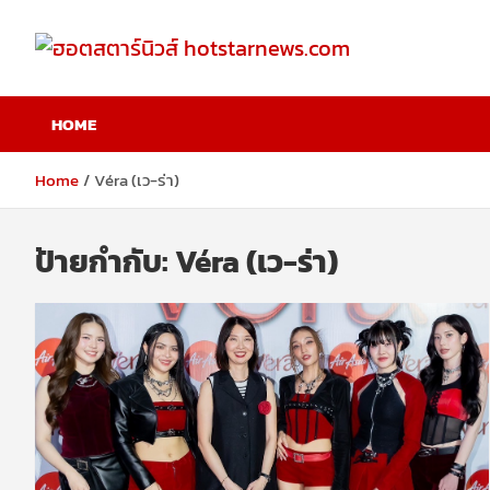
Skip
to
content
ฮอตสตาร์นิวส์
HOME
hotstarnews.com
Home
Véra (เว-ร่า)
ป้ายกำกับ:
Véra (เว-ร่า)