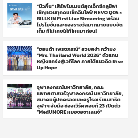
“บิวกิ้น” เสิร์ฟโมเมนต์สุดเอ็กซ์คลูซีฟ!
เชิญชวนทุกคนเช็กอินไลฟ์ NEVO Q05 ×
BILLKIN First Live Streaming พร้อม
โปรโมชั่นและของรางวัลมากมายแบบจัด
เต็ม ที่ไม่เคยให้ที่ไหนมาก่อน!
“ฮอนด้า เพรชภรณ์” สวยสง่า คว้ามง
“Mrs. Thailand World 2026” ตัวแทน
หญิงแกร่งสู่เวทีโลก ภายใต้แนวคิด Rise
Up Hope
จุฬาลงกรณ์มหาวิทยาลัย, คณะ
แพทยศาสตร์จุฬาลงกรณ์ มหาวิทยาลัย,
สมาคมผู้ปกครองและครูโรงเรียนสาธิต
จุฬาฯ จับมือ ช่องเวิร์คพอยท์ 23 เปิดตัว
“MedUMORE หมอขอชาเลนจ์”