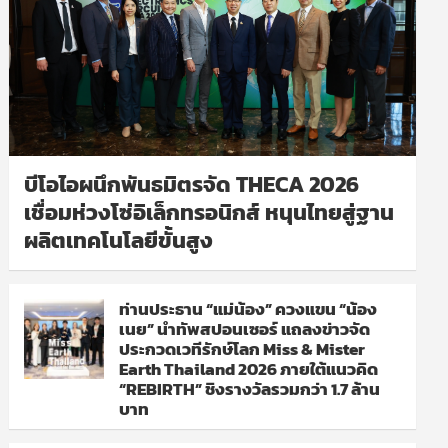
บีโอไอผนึกพันธมิตรจัด THECA 2026
เชื่อมห่วงโซ่อิเล็กทรอนิกส์ หนุนไทยสู่ฐาน
ผลิตเทคโนโลยีขั้นสูง
ท่านประธาน “แม่น้อง” ควงแขน “น้อง
เนย” นำทัพสปอนเซอร์ แถลงข่าวจัด
ประกวดเวทีรักษ์โลก Miss & Mister
Earth Thailand 2026 ภายใต้แนวคิด
“REBIRTH” ชิงรางวัลรวมกว่า 1.7 ล้าน
บาท