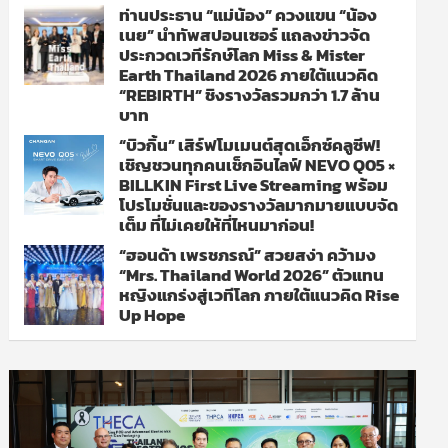
ท่านประธาน “แม่น้อง” ควงแขน “น้อง
เนย” นำทัพสปอนเซอร์ แถลงข่าวจัด
ประกวดเวทีรักษ์โลก Miss & Mister
Earth Thailand 2026 ภายใต้แนวคิด
“REBIRTH” ชิงรางวัลรวมกว่า 1.7 ล้าน
บาท
“บิวกิ้น” เสิร์ฟโมเมนต์สุดเอ็กซ์คลูซีฟ!
เชิญชวนทุกคนเช็กอินไลฟ์ NEVO Q05 ×
BILLKIN First Live Streaming พร้อม
โปรโมชั่นและของรางวัลมากมายแบบจัด
เต็ม ที่ไม่เคยให้ที่ไหนมาก่อน!
“ฮอนด้า เพรชภรณ์” สวยสง่า คว้ามง
“Mrs. Thailand World 2026” ตัวแทน
หญิงแกร่งสู่เวทีโลก ภายใต้แนวคิด Rise
Up Hope