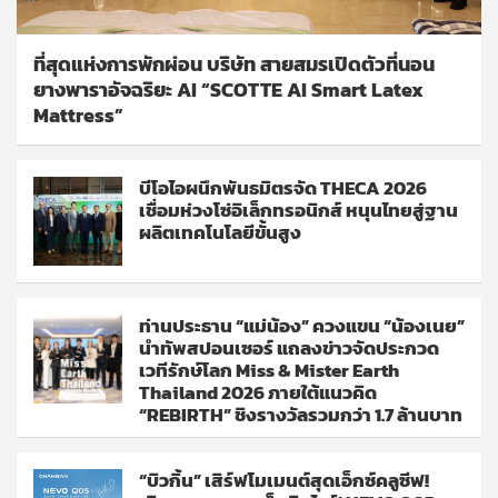
ที่สุดแห่งการพักผ่อน บริษัท สายสมรเปิดตัวที่นอน
ยางพาราอัจฉริยะ AI “SCOTTE AI Smart Latex
Mattress”
บีโอไอผนึกพันธมิตรจัด THECA 2026
เชื่อมห่วงโซ่อิเล็กทรอนิกส์ หนุนไทยสู่ฐาน
ผลิตเทคโนโลยีขั้นสูง
ท่านประธาน “แม่น้อง” ควงแขน “น้องเนย”
นำทัพสปอนเซอร์ แถลงข่าวจัดประกวด
เวทีรักษ์โลก Miss & Mister Earth
Thailand 2026 ภายใต้แนวคิด
“REBIRTH” ชิงรางวัลรวมกว่า 1.7 ล้านบาท
“บิวกิ้น” เสิร์ฟโมเมนต์สุดเอ็กซ์คลูซีฟ!