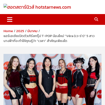
Skip
to
content
ฮอตสตาร์นิวส์ hotstarnews.com
Home
2025
มีนาคม
แอร์เอเชียเปิดตัวเกิร์ลกรุ๊ป T-POP น้องใหม่ “Véra (เว-ร่า)” 5 สาว
นางฟ้าที่จะทำให้คุณรู้ว่า “เวลา” สำคัญเพียงใด