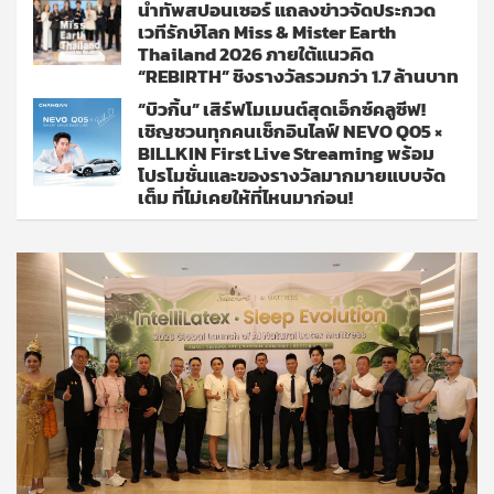
นำทัพสปอนเซอร์ แถลงข่าวจัดประกวด
เวทีรักษ์โลก Miss & Mister Earth
Thailand 2026 ภายใต้แนวคิด
“REBIRTH” ชิงรางวัลรวมกว่า 1.7 ล้านบาท
“บิวกิ้น” เสิร์ฟโมเมนต์สุดเอ็กซ์คลูซีฟ!
เชิญชวนทุกคนเช็กอินไลฟ์ NEVO Q05 ×
BILLKIN First Live Streaming พร้อม
โปรโมชั่นและของรางวัลมากมายแบบจัด
เต็ม ที่ไม่เคยให้ที่ไหนมาก่อน!