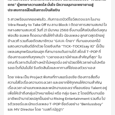
ยกร” ผู้พกพาความสดใส มั่นใจ มีความมุมานะพยายามสู่
ประสบการณ์ใหม่ในการเป็นศิลปิน
5 สาวพร้อมเทคออฟแล้ว…กับการเดบิวต์โชว์สเตจเเรก ในงาน
Véra Ready to Take Off ณ ลาน Block I ติดอาคารสยามสเคป ใจ
กลางสยามสเเควร์ วันที่ 21 มีนาคม 2568 ซึ่งงานนี้ศิลปินชื่อดังคุณ
พ่อเสือ ธนพล ก็ดอดมายืนให้กำลังใจ น้องเพลง ลูกสาวสุดรักอยู่
ข้างเวที รวมถึงอดีตสมาชิกวง “GAIA-ไกอา” ที่มามอบดอกไม้
แสดงความยินดีอีกด้วย โดยซิงเกิล “TICK-TOCK(say it)” นี้เป็น
เพลงสนุกพร้อมท่อนฮุค ที่สามารถเต้นตามได้ สไตล์ T-POP ที่
ต้องการบอกกับทุกคนว่า “เวลาของเรามีค่าและสำคัญที่สุด” ใน
ขณะที่เวลาเดินไปข้างหน้าไม่หยุดนิ่ง อย่ามัวแต่ให้เวลาผ่านไปหรือ
รออะไรที่มันไม่ใช่ รีบตัดสินใจและหาทางที่ใช่ของตัวเราเอง!
โดย Véra เป็น Project พิเศษที่ทางแอร์เอเชีย ต้องการสื่อถึง
ความใส่ใจเรื่องความตรงเวลา และอยากให้ทุกคนให้ความสำคัญ
เรื่องเวลา ผ่านบทเพลงและพนักงานของเราที่แอบซ่อน Talent อยู่
เพื่อให้เข้าถึงกลุ่มเป้าหมายใหม่ หรือ กลุ่ม Gen Z โดยมีทีมงานมือ
อาชีพเข้ามาช่วยปลุกปั้นอย่าง Rising Entertainment รวมถึง โป
รดิวเซอร์เเละนักเเต่งเพลง T-POP ชื่อดังอย่าง “Benlussboy”
และ MV Director โดย “เบสท์ ณัฏฐา”