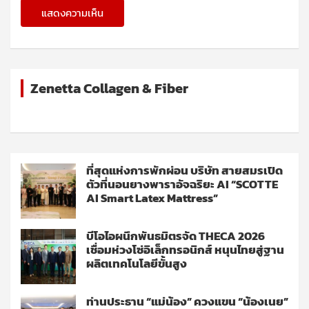
Zenetta Collagen & Fiber
ที่สุดแห่งการพักผ่อน บริษัท สายสมรเปิด
ตัวที่นอนยางพาราอัจฉริยะ AI “SCOTTE
AI Smart Latex Mattress”
บีโอไอผนึกพันธมิตรจัด THECA 2026
เชื่อมห่วงโซ่อิเล็กทรอนิกส์ หนุนไทยสู่ฐาน
ผลิตเทคโนโลยีขั้นสูง
ท่านประธาน “แม่น้อง” ควงแขน “น้องเนย”