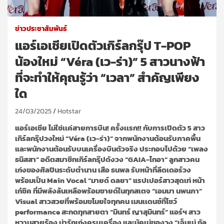
ข่าวประชาสัมพันธ์
แอร์เอเชียเปิดตัวเกิร์ลกรุ๊ป T-POP
น้องใหม่ “Véra (เว-ร่า)” 5 สาวนางฟ้า
ที่จะทำให้คุณรู้ว่า “เวลา” สำคัญเพียง
ใด
24/03/2025
Hotstar
แอร์เอเชีย ไม่ใช่เเค่สายการบิน! ครั้งเเรก!! กับการเปิดตัว 5 สาว
เกิร์ลกรุ๊ปวงใหม่ “Véra (เว-ร่า)” จากพนักงานต้อนรับภาคพื้น
และพนักงานต้อนรับบนเครื่องบินตัวจริง ประกอบไปด้วย “เพลง
ธนิสสา” อดีตสมาชิกเกิร์ลกรุ๊ปดังวง “GAIA-ไกอา” ลูกสาวคน
เก่งของศิลปินระดับตำนาน เสือ ธนพล รับหน้าที่ลีดเดอร์วง
พร้อมเป็น Main Vocal “มายด์ ดลยา” แรปเปอร์สาวสุดเท่ หน้า
เก๋ชิค ที่มีพลังล้นเหลือพร้อมชายด์ในทุกสเตจ “เอมมา นพนภา”
Visual สาวสวยที่พร้อมขโมยใจทุกคน เมนเเดนซ์ที่โชว์
performance สะกดทุกสายตา “มินทร์ ญาสุมินทร์” แอร์ฯ สาว
หวานสายร้อง น่ารักเก่งครบเครื่อง และมัคเน่ของวง “เจ็นเน่ กัล