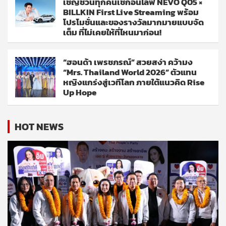
เชิญชวนทุกคนเช็กอินไลฟ์ NEVO Q05 ×
BILLKIN First Live Streaming พร้อม
โปรโมชั่นและของรางวัลมากมายแบบจัด
เต็ม ที่ไม่เคยให้ที่ไหนมาก่อน!
“ฮอนด้า เพรชภรณ์” สวยสง่า คว้ามง
“Mrs. Thailand World 2026” ตัวแทน
หญิงแกร่งสู่เวทีโลก ภายใต้แนวคิด Rise
Up Hope
HOT NEWS