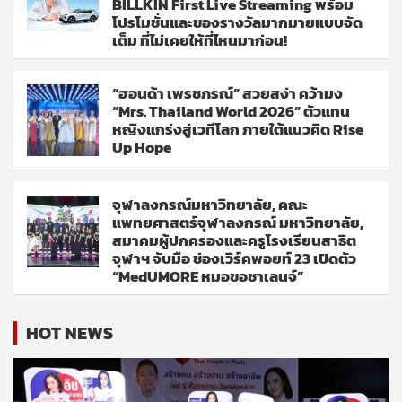
BILLKIN First Live Streaming พร้อม
โปรโมชั่นและของรางวัลมากมายแบบจัด
เต็ม ที่ไม่เคยให้ที่ไหนมาก่อน!
“ฮอนด้า เพรชภรณ์” สวยสง่า คว้ามง
“Mrs. Thailand World 2026” ตัวแทน
หญิงแกร่งสู่เวทีโลก ภายใต้แนวคิด Rise
Up Hope
จุฬาลงกรณ์มหาวิทยาลัย, คณะ
แพทยศาสตร์จุฬาลงกรณ์ มหาวิทยาลัย,
สมาคมผู้ปกครองและครูโรงเรียนสาธิต
จุฬาฯ จับมือ ช่องเวิร์คพอยท์ 23 เปิดตัว
“MedUMORE หมอขอชาเลนจ์”
HOT NEWS