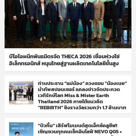
บีโอไอผนึกพันธมิตรจัด THECA 2026 เชื่อมห่วงโซ่
อิเล็กทรอนิกส์ หนุนไทยสู่ฐานผลิตเทคโนโลยีขั้นสูง
ท่านประธาน “แม่น้อง” ควงแขน “น้องเนย”
นำทัพสปอนเซอร์ แถลงข่าวจัดประกวด
เวทีรักษ์โลก Miss & Mister Earth
Thailand 2026 ภายใต้แนวคิด
“REBIRTH” ชิงรางวัลรวมกว่า 1.7 ล้านบาท
“บิวกิ้น” เสิร์ฟโมเมนต์สุดเอ็กซ์คลูซีฟ!
เชิญชวนทุกคนเช็กอินไลฟ์ NEVO Q05 ×