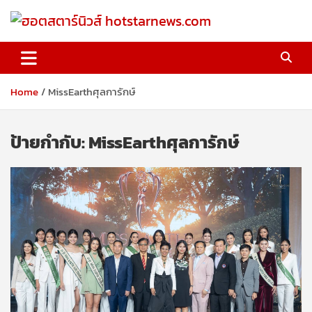
Skip
to
content
ฮอตสตาร์นิวส์ hotstarnews.com
Home
MissEarthศุลการักษ์
ป้ายกำกับ:
MissEarthศุลการักษ์