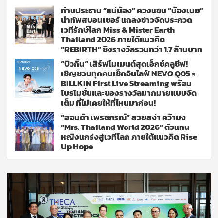
ท่านประธาน “แม่น้อง” ควงแขน “น้องเนย”
นำทัพสปอนเซอร์ แถลงข่าวจัดประกวด
เวทีรักษ์โลก Miss & Mister Earth
Thailand 2026 ภายใต้แนวคิด
“REBIRTH” ชิงรางวัลรวมกว่า 1.7 ล้านบาท
“บิวกิ้น” เสิร์ฟโมเมนต์สุดเอ็กซ์คลูซีฟ!
เชิญชวนทุกคนเช็กอินไลฟ์ NEVO Q05 ×
BILLKIN First Live Streaming พร้อม
โปรโมชั่นและของรางวัลมากมายแบบจัด
เต็ม ที่ไม่เคยให้ที่ไหนมาก่อน!
“ฮอนด้า เพรชภรณ์” สวยสง่า คว้ามง
“Mrs. Thailand World 2026” ตัวแทน
หญิงแกร่งสู่เวทีโลก ภายใต้แนวคิด Rise
Up Hope