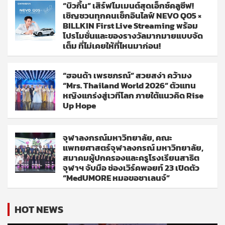
“บิวกิ้น” เสิร์ฟโมเมนต์สุดเอ็กซ์คลูซีฟ!
เชิญชวนทุกคนเช็กอินไลฟ์ NEVO Q05 ×
BILLKIN First Live Streaming พร้อม
โปรโมชั่นและของรางวัลมากมายแบบจัด
เต็ม ที่ไม่เคยให้ที่ไหนมาก่อน!
“ฮอนด้า เพรชภรณ์” สวยสง่า คว้ามง
“Mrs. Thailand World 2026” ตัวแทน
หญิงแกร่งสู่เวทีโลก ภายใต้แนวคิด Rise
Up Hope
จุฬาลงกรณ์มหาวิทยาลัย, คณะ
แพทยศาสตร์จุฬาลงกรณ์ มหาวิทยาลัย,
สมาคมผู้ปกครองและครูโรงเรียนสาธิต
จุฬาฯ จับมือ ช่องเวิร์คพอยท์ 23 เปิดตัว
“MedUMORE หมอขอชาเลนจ์”
HOT NEWS