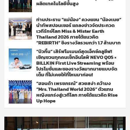
ผลิตเทคโนโลยีขั้นสูง
ท่านประธาน “แม่น้อง” ควงแขน “น้องเนย”
นำทัพสปอนเซอร์ แถลงข่าวจัดประกวด
เวทีรักษ์โลก Miss & Mister Earth
Thailand 2026 ภายใต้แนวคิด
“REBIRTH” ชิงรางวัลรวมกว่า 1.7 ล้านบาท
“บิวกิ้น” เสิร์ฟโมเมนต์สุดเอ็กซ์คลูซีฟ!
เชิญชวนทุกคนเช็กอินไลฟ์ NEVO Q05 ×
BILLKIN First Live Streaming พร้อม
โปรโมชั่นและของรางวัลมากมายแบบจัด
เต็ม ที่ไม่เคยให้ที่ไหนมาก่อน!
“ฮอนด้า เพรชภรณ์” สวยสง่า คว้ามง
“Mrs. Thailand World 2026” ตัวแทน
หญิงแกร่งสู่เวทีโลก ภายใต้แนวคิด Rise
Up Hope